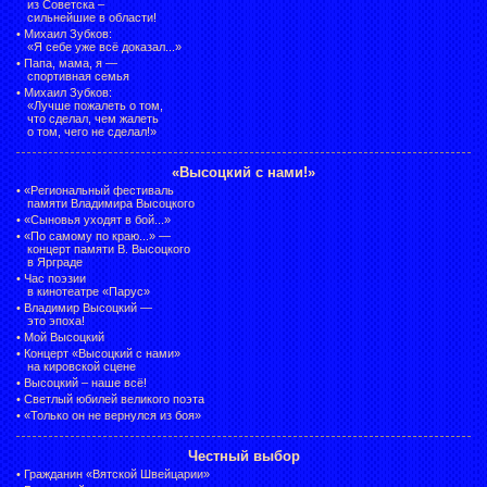
из Советска –
сильнейшие в области!
•
Михаил Зубков:
«Я себе уже всё доказал...»
•
Папа, мама, я —
спортивная семья
•
Михаил Зубков:
«Лучше пожалеть о том,
что сделал, чем жалеть
о том, чего не сделал!»
«Высоцкий с нами!»
•
«Региональный фестиваль
памяти Владимира Высоцкого
•
«Сыновья уходят в бой...»
•
«По самому по краю...» —
концерт памяти В. Высоцкого
в Ярграде
•
Час поэзии
в кинотеатре «Парус»
•
Владимир Высоцкий —
это эпоха!
•
Мой Высоцкий
•
Концерт «Высоцкий с нами»
на кировской сцене
•
Высоцкий – наше всё!
•
Светлый юбилей великого поэта
•
«Только он не вернулся из боя»
Честный выбор
•
Гражданин «Вятской Швейцарии»