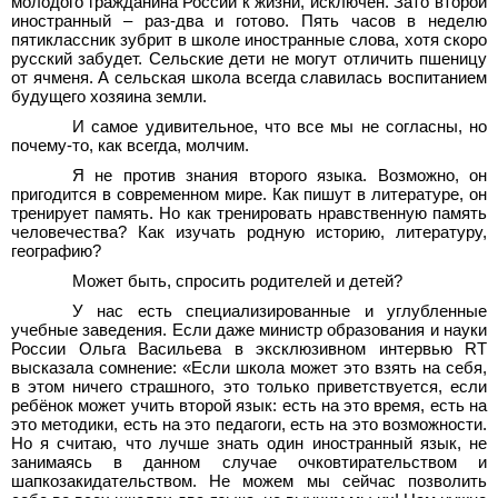
молодого гражданина России к жизни, исключен. Зато второй
иностранный – раз-два и готово. Пять часов в неделю
пятиклассник зубрит в школе иностранные слова, хотя скоро
русский забудет. Сельские дети не могут отличить пшеницу
от ячменя. А сельская школа всегда славилась воспитанием
будущего хозяина земли.
И самое удивительное, что все мы не согласны, но
почему-то, как всегда, молчим.
Я не против знания второго языка. Возможно, он
пригодится в современном мире. Как пишут в литературе, он
тренирует память. Но как тренировать нравственную память
человечества? Как изучать родную историю, литературу,
географию?
Может быть, спросить родителей и детей?
У нас есть специализированные и углубленные
учебные заведения. Если даже министр образования и науки
России Ольга Васильева в эксклюзивном интервью RT
высказала сомнение: «Если школа может это взять на себя,
в этом ничего страшного, это только приветствуется, если
ребёнок может учить второй язык: есть на это время, есть на
это методики, есть на это педагоги, есть на это возможности.
Но я считаю, что лучше знать один иностранный язык, не
занимаясь в данном случае очковтирательством и
шапкозакидательством. Не можем мы сейчас позволить