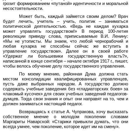
грозит формированием «путаной» идентичности и моральной
несостоятельности.
Может быть, каждый займется своим делом? Врач
будет лечить, учитель – учить, политик – заниматься
политической деятельностью. «Ведь не каждая кухарка
может управлять государством!» В период 100-летия
революции приведу слова, приписываемые В.И. Ленину:
«Мы не утописты. Мы знаем, что любой чернорабочий и
любая кухарка не способны сейчас же вступить в
управление государством». Далее он в своей работе
«Удержат ли большевики государственную власть?»,
написанной в конце сентября – начале октября 1917 г., пишет,
чтобы велось обучение делу государственного управления.
По моему мнению, районная Дума должна стать
местом консолидации квалифицированных управленцев,
пусть даже выбранных народом. А государство должно
содержать учебные заведения без «гладиаторских боев» за
«лакомый кусочек» для своих учебных заведений педагогов-
думцев. Тогда свои знания и опыт они направят на то, чем и
должен заниматься настоящий педагог.
Возвращаясь к статье А. Чупракова, хочу высказать
собственное мнение о молодом поколении словами
Маргариты Наварской: «Старики привыкли думать, что они
всегда умнее, чем поколение, которое идет им на смену».