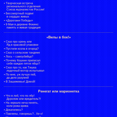
•
Творческая встреча
регионального отделения
Союза журналистов России!
•
Бессмертный подвиг
в сердцах живых
•
«Дорогами Победы»
•
9 Мая в деревне Фокино:
память и живая традиция
«Вилы в бок!»
•
Сказ про хрень или
Яд в красивой упаковке
•
Пустили козла в огород?
•
Сказ о сельском тандеме
•
Лось – самоубийца?
•
Почему Кошкин приписал
себе каждое пятое яйцо?
•
Сказ про то, как Тишка
лодочный мотор испытывал
•
По мне, уж лучше пей,
да дело разумей
•
В Зашижемье! Домой!
Ренегат или марионетка
•
Что в лоб, что по лбу!
Дуролом или вредитель?!
•
На зеркало неча пенять,
коли рожа крива
•
Докатились?
•
Павлины, говоришь?.. Хе-х!