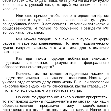
себе во всех школах два языка, не выучим мы их! Нам нужно
хорошо знать русский язык, который мы знаем не очень
хорошо».
Или еще пример: чтобы всего в одном четвёртом
классе ввести курс «Основ православной культуры»
понадобилось более 10 лет совместных усилий патриарха и
общественности. И только по поручению Президента РФ
вопрос начал решаться.
Мы можем говорить о значении внеурочных форм
работы и забытом краеведении. Но зная педагогическую
кухню изнутри, считаю, что это тема для отдельного
разговора.
Как при таком подходе добиваться знакомых
педагогам личностных результатов федерального
образовательного стандарта?
Конечно, мы не можем отведенными часами и
предметами измерять воспитание школьников. Настоящие
учителя отдают этому делу свою жизнь. В нашей профессии
наиболее ярко видно, как ты относишься, как ты стараешься,
что ты хочешь отдать, что у тебя есть внутри.
Но если государство объявило о своих приоритетах,
то этот подход должны поддерживать и на местах. Как наши
образовательные программы могут содействовать
достижению тех целей, которые мы поставили. Иначе это