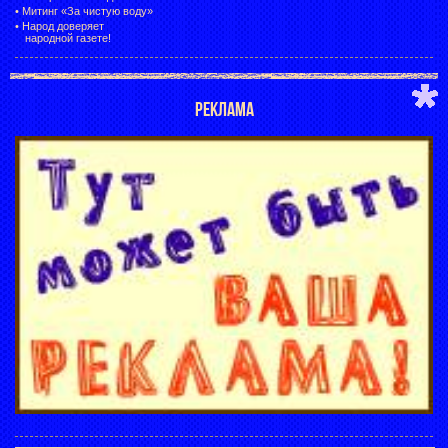
•
Митинг «За чистую воду»
•
Народ доверяет
народной газете!
РЕКЛАМА