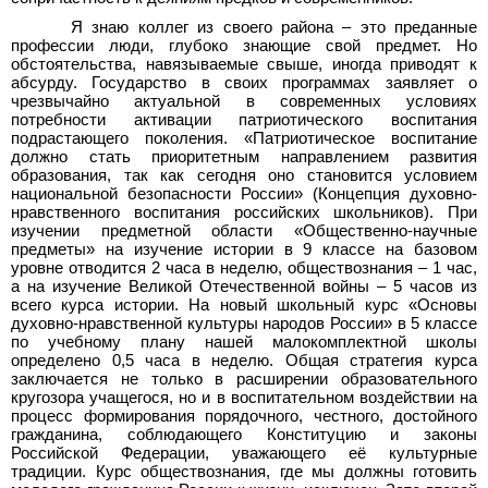
Я знаю коллег из своего района – это преданные
профессии люди, глубоко знающие свой предмет. Но
обстоятельства, навязываемые свыше, иногда приводят к
абсурду. Государство в своих программах заявляет о
чрезвычайно актуальной в современных условиях
потребности активации патриотического воспитания
подрастающего поколения. «Патриотическое воспитание
должно стать приоритетным направлением развития
образования, так как сегодня оно становится условием
национальной безопасности России» (Концепция духовно-
нравственного воспитания российских школьников). При
изучении предметной области «Общественно-научные
предметы» на изучение истории в 9 классе на базовом
уровне отводится 2 часа в неделю, обществознания – 1 час,
а на изучение Великой Отечественной войны – 5 часов из
всего курса истории. На новый школьный курс «Основы
духовно-нравственной культуры народов России» в 5 классе
по учебному плану нашей малокомплектной школы
определено 0,5 часа в неделю. Общая стратегия курса
заключается не только в расширении образовательного
кругозора учащегося, но и в воспитательном воздействии на
процесс формирования порядочного, честного, достойного
гражданина, соблюдающего Конституцию и законы
Российской Федерации, уважающего её культурные
традиции. Курс обществознания, где мы должны готовить