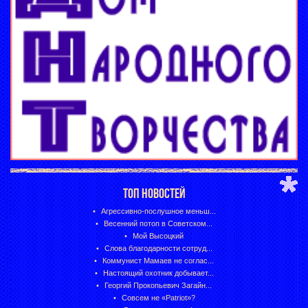
ТОП НОВОСТЕЙ
Агрессивно-послушное меньш...
Весенний потоп в Советском...
Мой Высоцкий
Слова благодарности сотруд...
Коммунист Мамаев не соглас...
Настоящий охотник добывает...
Георгий Прокопьевич Загайн...
Совсем не «Patriot»?