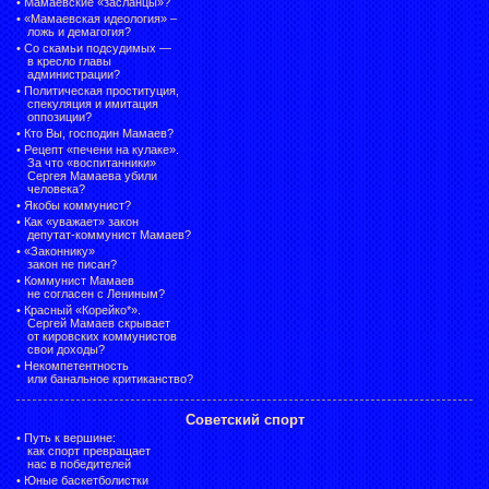
•
Мамаевские «засланцы»?
•
«Мамаевская идеология» –
ложь и демагогия?
•
Со скамьи подсудимых —
в кресло главы
администрации?
•
Политическая проституция,
спекуляция и имитация
оппозиции?
•
Кто Вы, господин Мамаев?
•
Рецепт «печени на кулаке».
За что «воспитанники»
Сергея Мамаева убили
человека?
•
Якобы коммунист?
•
Как «уважает» закон
депутат-коммунист Мамаев?
•
«Законнику»
закон не писан?
•
Коммунист Мамаев
не согласен с Лениным?
•
Красный «Корейко*».
Сергей Мамаев скрывает
от кировских коммунистов
свои доходы?
•
Некомпетентность
или банальное критиканство?
Советский спорт
•
Путь к вершине:
как спорт превращает
нас в победителей
•
Юные баскетболистки