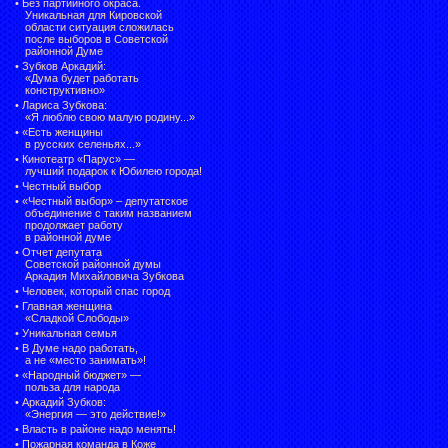
•
Без партийного окраса.
Уникальная для Кировской
области ситуация сложилась
после выборов в Советской
районной Думе
•
Зубков Аркадий:
«Дума будет работать
конструктивно»
•
Лариса Зубкова:
«Я люблю свою малую родину...»
•
«Есть женщины
в русских селеньях...»
•
Кинотеатр «Парус» —
лучший подарок к Юбилею города!
•
Честный выбор
• «Честный выбор» –
депутатское
объединение с таким названием
продолжает работу
в районной думе
•
Отчет депутата
Советской районной думы
Аркадия Михайловича Зубкова
•
Человек, который спас город
•
Главная женщина
«Сладкой Слободы»
•
Уникальная семья
•
В Думе надо работать,
а не «место занимать»!
•
«Народный бюджет» —
польза для народа
•
Аркадий Зубков:
«Энергия — это действие!»
•
Власть в районе надо менять!
•
Пожарная команда в Коже