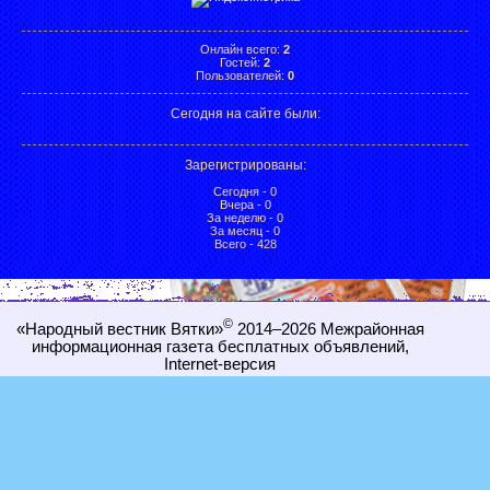
Онлайн всего:
2
Гостей:
2
Пользователей:
0
Сегодня на сайте были:
Зарегистрированы
:
Сегодня - 0
Вчера - 0
За неделю - 0
За месяц - 0
Всего - 428
©
«Народный вестник Вятки»
2014–2026
Межрайонная
информационная газета бесплатных объявлений,
Internet-
версия