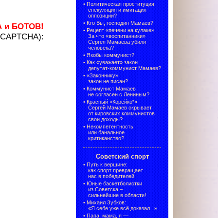
•
Политическая проституция,
спекуляция и имитация
оппозиции?
•
Кто Вы, господин Мамаев?
А и БОТОВ!
•
Рецепт «печени на кулаке».
 (CAPTCHA):
За что «воспитанники»
Сергея Мамаева убили
человека?
•
Якобы коммунист?
•
Как «уважает» закон
депутат-коммунист Мамаев?
•
«Законнику»
закон не писан?
•
Коммунист Мамаев
не согласен с Лениным?
•
Красный «Корейко*».
Сергей Мамаев скрывает
от кировских коммунистов
свои доходы?
•
Некомпетентность
или банальное
критиканство?
Советский спорт
•
Путь к вершине:
как спорт превращает
нас в победителей
•
Юные баскетболистки
из Советска –
сильнейшие в области!
•
Михаил Зубков:
«Я себе уже всё доказал...»
•
Папа, мама, я —