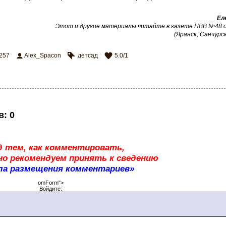
Ел
Этот и другие материалы читайте в газете НВВ №48 от
(Яранск, Санчурск
257
Alex_Spacon
детсад
5.0
/
1
в
:
0
д тем, как комментировать,
о рекомендуем принять к сведению
ла размещения комментариев»
omForm">
Войдите: