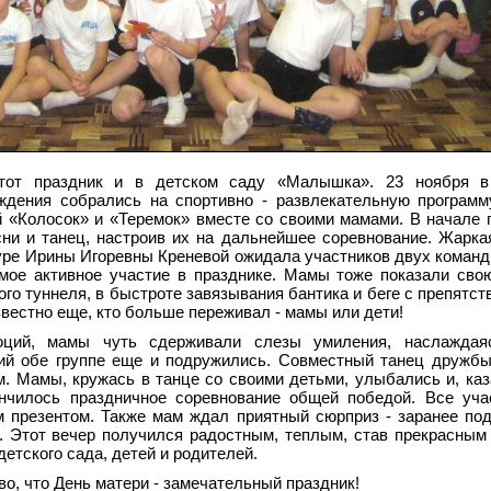
этот праздник и в детском саду «Малышка». 23 ноября в
ждения собрались на спортивно - развлекательную програм
 «Колосок» и «Теремок» вместе со своими мамами. В начале 
ни и танец, настроив их на дальнейшее соревнование. Жарка
туре Ирины Игоревны Креневой ожидала участников двух команд
амое активное участие в празднике. Мамы тоже показали сво
го туннеля, в быстроте завязывания бантика и беге с препятст
известно еще, кто больше переживал - мамы или дети!
оций, мамы чуть сдерживали слезы умиления, наслаждая
ний обе группе еще и подружились. Совместный танец дружб
. Мамы, кружась в танце со своими детьми, улыбались и, каз
ончилось праздничное соревнование общей победой. Все уч
м презентом. Также мам ждал приятный сюрприз - заранее по
. Этот вечер получился радостным, теплым, став прекрасным
етского сада, детей и родителей.
во, что День матери - замечательный праздник!