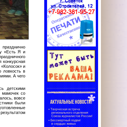
 празднично
му «Есть Я и
праздничного
я конкурсная
 «Колосок» и
ю ловкость в
виями. А чего
сь детскими
ы мамочек со
алось, вовсе
АКТУАЛЬНЫЕ НОВОСТИ!
астники были
дготовленные
•
Творческая встреча
 результатом
регионального отделения
Союза журналистов России!
•
Бессмертный подвиг
в сердцах живых