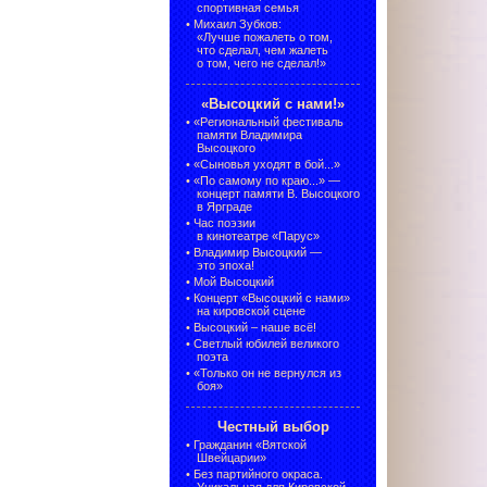
спортивная семья
•
Михаил Зубков:
«Лучше пожалеть о том,
что сделал, чем жалеть
о том, чего не сделал!»
«Высоцкий с нами!»
•
«Региональный фестиваль
памяти Владимира
Высоцкого
•
«Сыновья уходят в бой...»
•
«По самому по краю...» —
концерт памяти В. Высоцкого
в Ярграде
•
Час поэзии
в кинотеатре «Парус»
•
Владимир Высоцкий —
это эпоха!
•
Мой Высоцкий
•
Концерт «Высоцкий с нами»
на кировской сцене
•
Высоцкий – наше всё!
•
Светлый юбилей великого
поэта
•
«Только он не вернулся из
боя»
Честный выбор
•
Гражданин «Вятской
Швейцарии»
•
Без партийного окраса.