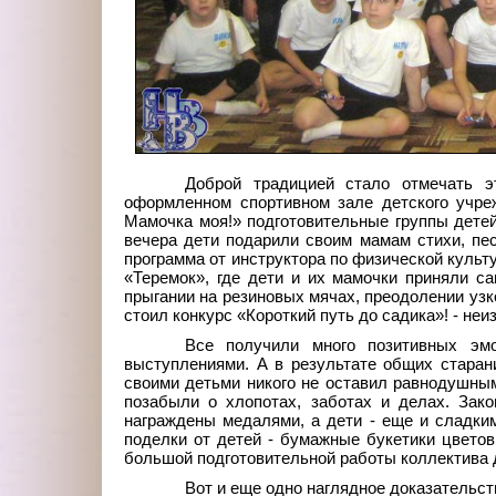
Доброй традицией стало отмечать 
оформленном спортивном зале детского учре
Мамочка моя!» подготовительные группы детей
вечера дети подарили своим мамам стихи, пес
программа от инструктора по физической куль
«Теремок», где дети и их мамочки приняли с
прыгании на резиновых мячах, преодолении узко
стоил конкурс «Короткий путь до садика»! - не
Все получили много позитивных эм
выступлениями. А в результате общих стара
своими детьми никого не оставил равнодушным
позабыли о хлопотах, заботах и делах. Зак
награждены медалями, а дети - еще и сладки
поделки от детей - бумажные букетики цветов
большой подготовительной работы коллектива д
Вот и еще одно наглядное доказательст