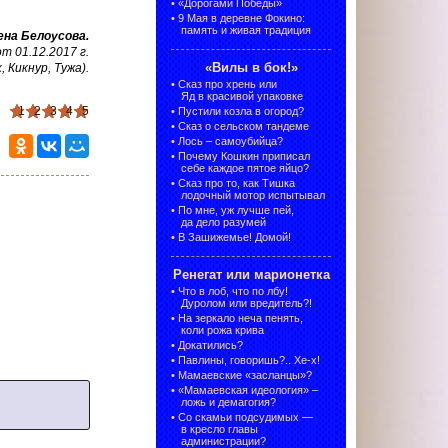
•
«Дорогами Победы»
•
9 Мая в деревне Фокино:
память и живая традиция
ена Белоусова.
 01.12.2017 г.
«Вилы в бок!»
, Кикнур, Тужа).
•
Сказ про хрень или
Яд в красивой упаковке
1
2
3
4
5
•
Пустили козла в огород?
•
Сказ о сельском тандеме
•
Лось – самоубийца?
•
Почему Кошкин приписал
себе каждое пятое яйцо?
•
Сказ про то, как Тишка
лодочный мотор испытывал
•
По мне, уж лучше пей,
да дело разумей
•
В Зашижемье! Домой!
Ренегат или марионетка
•
Что в лоб, что по лбу!
Дуролом или вредитель?!
•
На зеркало неча пенять,
коли рожа крива
•
Докатились?
•
Павлины, говоришь?.. Хе-х!
•
Мамаевские «засланцы»?
•
«Мамаевская идеология» –
ложь и демагогия?
•
Со скамьи подсудимых —
в кресло главы
администрации?