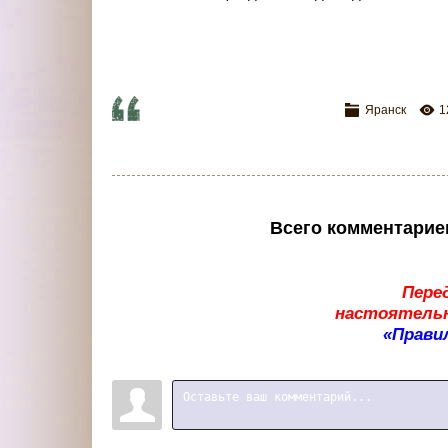
Яранск
1
Всего комментарие
Пере
настоятельн
«Прави