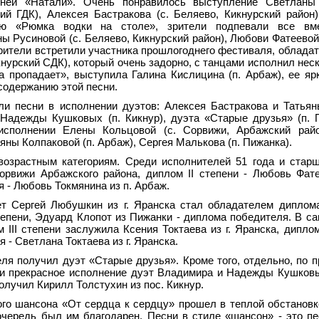
сней «Натали». Очень понравилось выступление Светланы
ий ГДК), Алексея Бастракова (с. Беляево, Кикнурский район
сню «Рюмка водки на столе», зрители подпевали все вм
 Русиновой (с. Беляево, Кикнурский район), Любови Фатеевой 
рители встретили участника прошлогоднего фестиваля, облада
урский СДК), который очень задорно, с танцами исполнил неск
а пропадает», выступила Галина Кислицина (п. Арбаж), ее яр
содержанию этой песни.
и песни в исполнении дуэтов: Алексея Бастракова и Татья
 Надежды Кушковых (п. Кикнур), дуэта «Старые друзья» (п. 
сполнении Елены Кольцовой (с. Сорвижи, Арбажский райо
яны Колпаковой (п. Арбаж), Сергея Малькова (п. Пижанка).
озрастным категориям. Среди исполнителей 51 года и старш
орвижи Арбажского района, диплом II степени - Любовь Фат
 - Любовь Токмянина из п. Арбаж.
т Сергей Любушкин из г. Яранска стал обладателем диплома 
степени, Эдуард Клопот из Пижанки - диплома победителя. В с
 III степени заслужила Ксения Токтаева из г. Яранска, диплом
 - Светлана Токтаева из г. Яранска.
я получил дуэт «Старые друзья». Кроме того, отдельно, по 
 и прекрасное исполнение дуэт Владимира и Надежды Кушков
лучил Кирилл Толстухин из пос. Кикнур.
го шансона «От сердца к сердцу» прошел в теплой обстановк
очередь был им благодарен. Песни в стиле «шансон» - это пе