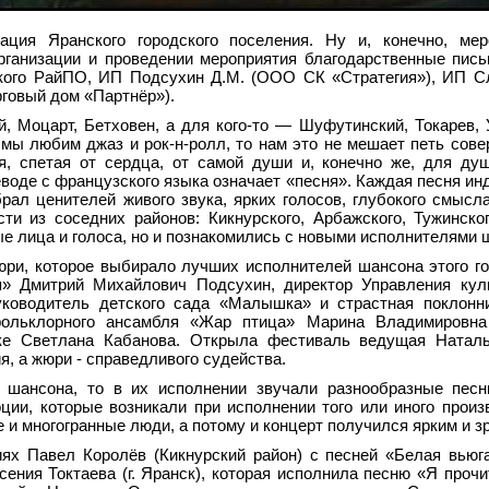
ция Яранского городского поселения. Ну и, конечно, мер
рганизации и проведении мероприятия благодарственные пис
ого РайПО, ИП Подсухин Д.М. (ООО СК «Стратегия»), ИП Сл
рговый дом «Партнёр»).
, Моцарт, Бетховен, а для кого-то
—
Шуфутинский, Токарев, 
мы любим джаз и рок-н-ролл, то нам это не мешает петь сов
я, спетая от сердца, от самой души и, конечно же, для ду
еводе с французского языка означает «песня». Каждая песня ин
рал ценителей живого звука, ярких голосов, глубокого смысл
ти из соседних районов: Кикнурского, Арбажского, Тужинско
е лица и голоса, но и познакомились с новыми исполнителями 
ри, которое выбирало лучших исполнителей шансона этого го
» Дмитрий Михайлович Подсухин, директор Управления кул
ководитель детского сада «Малышка» и страстная поклонн
фольклорного ансамбля «Жар птица» Марина Владимировна
ске Светлана Кабанова. Открыла фестиваль ведущая Наталь
, а жюри - справедливого судейства.
 шансона, то в их исполнении звучали разнообразные песн
оции, которые возникали при исполнении того или иного произ
е и многогранные люди, а потому и концерт получился ярким и 
х Павел Королёв (Кикнурский район) с песней «Белая вьюг
сения Токтаева (г. Яранск), которая исполнила песню «Я прочи