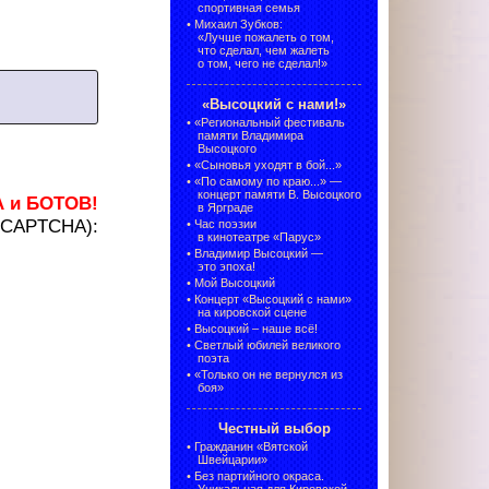
спортивная семья
•
Михаил Зубков:
«Лучше пожалеть о том,
что сделал, чем жалеть
о том, чего не сделал!»
«Высоцкий с нами!»
•
«Региональный фестиваль
памяти Владимира
Высоцкого
•
«Сыновья уходят в бой...»
•
«По самому по краю...» —
концерт памяти В. Высоцкого
А и БОТОВ!
в Ярграде
 (CAPTCHA):
•
Час поэзии
в кинотеатре «Парус»
•
Владимир Высоцкий —
это эпоха!
•
Мой Высоцкий
•
Концерт «Высоцкий с нами»
на кировской сцене
•
Высоцкий – наше всё!
•
Светлый юбилей великого
поэта
•
«Только он не вернулся из
боя»
Честный выбор
•
Гражданин «Вятской
Швейцарии»
•
Без партийного окраса.