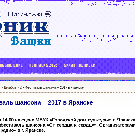
 ОБЪЯВЛЕНИЕ
ПОДПИСКА 2026
АРХИВ ПОДПИСКИ
7
»
Декабрь
»
2
» Фестиваль шансона – 2017 в Яранске
валь шансона – 2017 в Яранске
 в 14:00 на сцене МБУК «Городской дом культуры» г. Яранск
фестиваль шансона «От сердца к сердцу». Организаторам
адио» в г. Яранске.