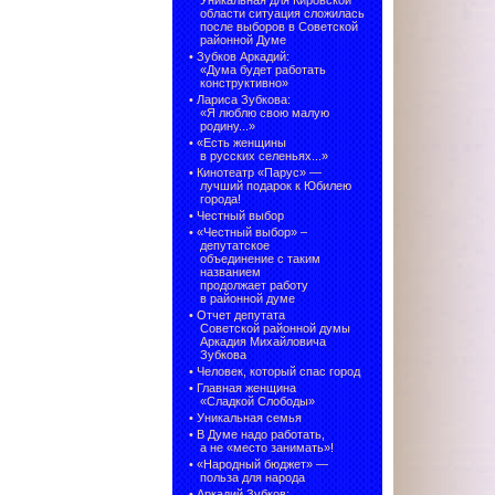
Уникальная для Кировской
области ситуация сложилась
после выборов в Советской
районной Думе
•
Зубков Аркадий:
«Дума будет работать
конструктивно»
•
Лариса Зубкова:
«Я люблю свою малую
родину...»
•
«Есть женщины
в русских селеньях...»
•
Кинотеатр «Парус» —
лучший подарок к Юбилею
города!
•
Честный выбор
• «Честный выбор» –
депутатское
объединение с таким
названием
продолжает работу
в районной думе
•
Отчет депутата
Советской районной думы
Аркадия Михайловича
Зубкова
•
Человек, который спас город
•
Главная женщина
«Сладкой Слободы»
•
Уникальная семья
•
В Думе надо работать,
а не «место занимать»!
•
«Народный бюджет» —
польза для народа
•
Аркадий Зубков: