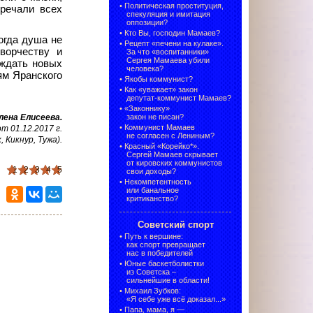
•
Политическая проституция,
тречали всех
спекуляция и имитация
оппозиции?
•
Кто Вы, господин Мамаев?
огда душа не
•
Рецепт «печени на кулаке».
ворчеству и
За что «воспитанники»
Сергея Мамаева убили
 ждать новых
человека?
ям Яранского
•
Якобы коммунист?
•
Как «уважает» закон
депутат-коммунист Мамаев?
•
«Законнику»
лена Елисеева
.
закон не писан?
•
Коммунист Мамаев
 01.12.2017 г.
не согласен с Лениным?
, Кикнур, Тужа)
.
•
Красный «Корейко*».
Сергей Мамаев скрывает
от кировских коммунистов
1
2
3
4
5
свои доходы?
•
Некомпетентность
или банальное
критиканство?
Советский спорт
•
Путь к вершине:
как спорт превращает
нас в победителей
•
Юные баскетболистки
из Советска –
сильнейшие в области!
•
Михаил Зубков:
«Я себе уже всё доказал...»
•
Папа, мама, я —