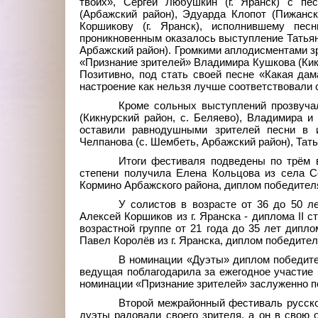
твоих», Сергей Любушкин (г. Яранск) с пе
(Арбажский район), Эдуарда Клопот (Пижанск
Коршикову (г. Яранск), исполнившему пе
проникновенным оказалось выступление Татьяны
Арбажский район). Громкими аплодисментами з
«Признание зрителей» Владимира Кушкова (Кикн
Позитивно, под стать своей песне «Какая дам
настроение как нельзя лучше соответствовали 
Кроме сольных выступлений прозвучал
(Кикнурский район, с. Беляево), Владимира и
оставили равнодушными зрителей песни в и
Челпанова (с. Шембеть, Арбажский район), Тать
Итоги фестиваля подведены по трём в
степени получила Елена Кольцова из села С
Кормино Арбажского района, диплом победителя
У солистов в возрасте от 36 до 50 ле
Алексей Коршиков из г. Яранска - диплома II 
возрастной группе от 21 года до 35 лет диплом
Павел Королёв из г. Яранска, диплом победителя
В номинации «Дуэты» диплом победител
ведущая поблагодарила за ежегодное участие
номинации «Признание зрителей» заслуженно по
Второй межрайонный фестиваль русско
дуэты радовали своего зрителя, а он в свою 