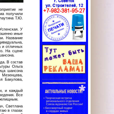
оприятие не
ьма получили
аутина Т.Ю.
Успенская. У
ершенно иные
ши. Название
дивидуальна,
а и отличных
го. На сцене
шансона.
да. В состав
ьтуры Ольга
ица шансона
 Мезенцева,
я Бакулова,
и, и каждый
АКТУАЛЬНЫЕ НОВОСТИ!
ведения. Все
•
Творческая встреча
зрелищным.
регионального отделения
Союза журналистов России!
а», Светлана
•
Бессмертный подвиг
таю в глазах
в сердцах живых