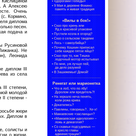
 Кислициной
•
«Дорогами Победы»
). А Алексею
•
9 Мая в деревне Фокино:
память и живая традиция
есте. Очень
(с. Кормино,
«Вилы в бок!»
теля диплома
•
Сказ про хрень или
олько песен.
Яд в красивой упаковке
кая подача и
•
Пустили козла в огород?
•
Сказ о сельском тандеме
•
Лось – самоубийца?
ны Русиновой
•
Почему Кошкин приписал
Пижанка). Не
себе каждое пятое яйцо?
н), Леонида
•
Сказ про то, как Тишка
лодочный мотор испытывал
•
По мне, уж лучше пей,
да дело разумей
е диплом III
•
В Зашижемье! Домой!
еева из села
Ренегат или марионетка
III степени,
•
Что в лоб, что по лбу!
амой молодой
Дуролом или вредитель?!
•
На зеркало неча пенять,
 II степени -
коли рожа крива
•
Докатились?
•
Павлины, говоришь?.. Хе-х!
просьбе жюри
•
Мамаевские «засланцы»?
ых. Диплом в
•
«Мамаевская идеология» –
ложь и демагогия?
•
Со скамьи подсудимых —
е, солисты и
в кресло главы
администрации?
сни о жизни,