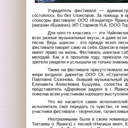
Учредитель фестиваля
—
администра
состоялось бы без спонсоров. За помощь в о
спонсоры фестиваля: ООО «Кондитер» Яранск
(магазин «Бумага»), ИП Стариков Н.А. (ООО То
Для кого-то классика
—
это Чайковский
всех разные музыкальные вкусы, и даже если 
песни. Ведь шансон - это прежде всего песн
фестиваля говорит само за себя. Шансон в пер
имеет право на жизнь. Фестиваль шансона соб
мелодий. Как и в прошлом году, приехали гос
зрители увидели и услышали не только знакомы
Также на фестивале присутствовало жю
жюри входили: директор ООО СК «Стратегия
Павловна Созонова, бывший музыкальный ру
Елизавета Алексеевна Бушуева, солистка 
представитель «Дорожное радио» в г. Яран
пожелав всем участникам хорошего выступления
Что же касается самих исполнителей
исполнитель смог передать то чувство, те эм
участники фестиваля - творческие, талантливы
Неотразимыми были в своих номинация
Токтаева (г. Яранск) с песней «Напиши мне», К