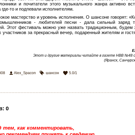
лонники и почитатели этого музыкального жанра активно вс
 где-то и подпевали исполнителям.
окое мастерство и уровень исполнения. О шансоне говорят: «К
иномышленников - любителей песни - дала сильный заряд т
ей. Этот фестиваль можно уже назвать традиционным, будем
х участников за прекрасный вечер, подаренный жителям и гост
Е
Этот и другие материалы читайте в газете НВВ №48 от
(Яранск, Санчурск
808
Alex_Spacon
шансон
5.0
/
1
в
:
0
д тем, как комментировать,
о рекомендуем принять к сведению