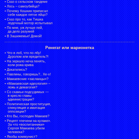
•
Сказ о сельском тандеме
•
Лось – самоубийца?
•
Почему Кошкин приписал
себе каждое пятое яйцо?
•
Сказ про то, как Тишка
лодочный мотор испытывал
•
По мне, уж лучше пей,
да дело разумей
•
В Зашижемье! Домой!
Ренегат или марионетка
•
Что в лоб, что по лбу!
Дуролом или вредитель?!
•
На зеркало неча пенять,
коли рожа крива
•
Докатились?
•
Павлины, говоришь?.. Хе-х!
•
Мамаевские «засланцы»?
•
«Мамаевская идеология» –
ложь и демагогия?
•
Со скамьи подсудимых —
в кресло главы
администрации?
•
Политическая проституция,
спекуляция и имитация
оппозиции?
•
Кто Вы, господин Мамаев?
•
Рецепт «печени на кулаке».
За что «воспитанники»
Сергея Мамаева убили
человека?
•
Якобы коммунист?