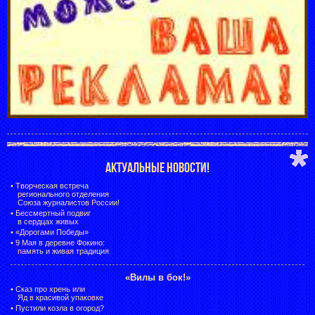
АКТУАЛЬНЫЕ НОВОСТИ!
•
Творческая встреча
регионального отделения
Союза журналистов России!
•
Бессмертный подвиг
в сердцах живых
•
«Дорогами Победы»
•
9 Мая в деревне Фокино:
память и живая традиция
«Вилы в бок!»
•
Сказ про хрень или
Яд в красивой упаковке
•
Пустили козла в огород?