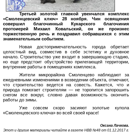
Третьей золотой главкой увенчался комплекс
«Смоленцевский ключ» 28 ноября. Чин освящения
совершил благочинный Кукарского благочиния
протоиерей Михаил Ковальский, он же произнес
торжественную речь и поздравил собравшихся с этим
знаменательным событием.
Новая достопримечательность города обретает
целостный вид, совместив в себе эстетику и духовное
начало. Строительство уже входит в завершающую стадию,
но еще предстоит обустройство прилегающей территории,
внутренние работы в помещениях комплекса.
Жители микрорайона Смоленцево наблюдают за
ежедневными изменениями в возведении объекта, отмечают,
что строительство ведется на совесть. Кажется, что и
природа помогает строителям — не торопится запорошить
снегом все вокруг, словно давая возможность окончить
работы до зимы.
Уже совсем скоро засияют золотые купола
«Смоленцевского ключа» во всей своей красе!
Оксана Лачкова.
Этот и другие материалы читайте в газете НВВ №48 от 01.12.2017 г.