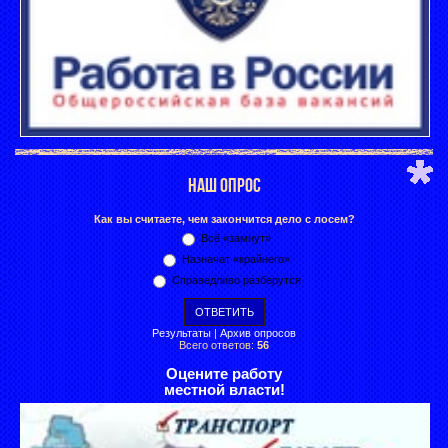
НАШ ОПРОС
Как вы считаете, чем закончится дело с лосем?
Всё «замнут»
Назначат «крайнего»
Справедливо разберутся
Результаты
|
Архив опросов
Всего ответов:
56
Оцените работу
местной власти!