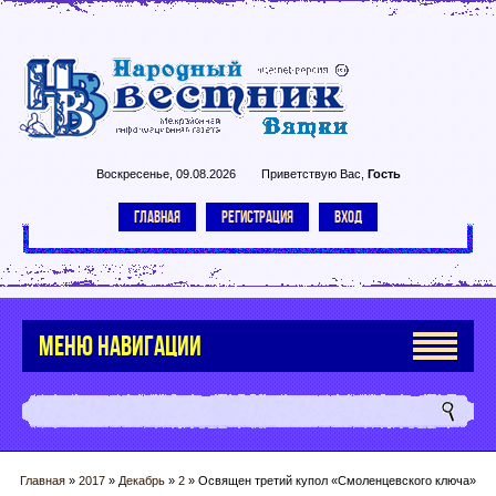
Воскресенье, 09.08.2026
Приветствую Вас
,
Гость
ГЛАВНАЯ
РЕГИСТРАЦИЯ
ВХОД
МЕНЮ НАВИГАЦИИ
Главная
»
2017
»
Декабрь
»
2
» Освящен третий купол «Смоленцевского ключа»