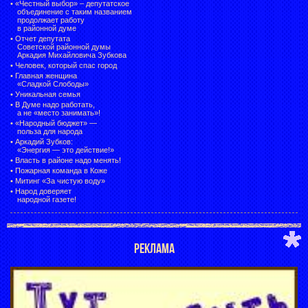
• «Честный выбор» –
депутатское
объединение с таким названием
продолжает работу
в районной думе
•
Отчет депутата
Советской районной думы
Аркадия Михайловича Зубкова
•
Человек, который спас город
•
Главная женщина
«Сладкой Слободы»
•
Уникальная семья
•
В Думе надо работать,
а не «место занимать»!
•
«Народный бюджет» —
польза для народа
•
Аркадий Зубков:
«Энергия — это действие!»
•
Власть в районе надо менять!
•
Пожарная команда в Коже
•
Митинг «За чистую воду»
•
Народ доверяет
народной газете!
РЕКЛАМА