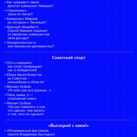
•
Как «уважает» закон
депутат-коммунист Мамаев?
•
«Законнику»
закон не писан?
•
Коммунист Мамаев
не согласен с Лениным?
•
Красный «Корейко*».
Сергей Мамаев скрывает
от кировских коммунистов
свои доходы?
•
Некомпетентность
или банальное критиканство?
Советский спорт
•
Путь к вершине:
как спорт превращает
нас в победителей
•
Юные баскетболистки
из Советска –
сильнейшие в области!
•
Михаил Зубков:
«Я себе уже всё доказал...»
•
Папа, мама, я —
спортивная семья
•
Михаил Зубков:
«Лучше пожалеть о том,
что сделал, чем жалеть
о том, чего не сделал!»
«Высоцкий с нами!»
•
«Региональный фестиваль
памяти Владимира Высоцкого