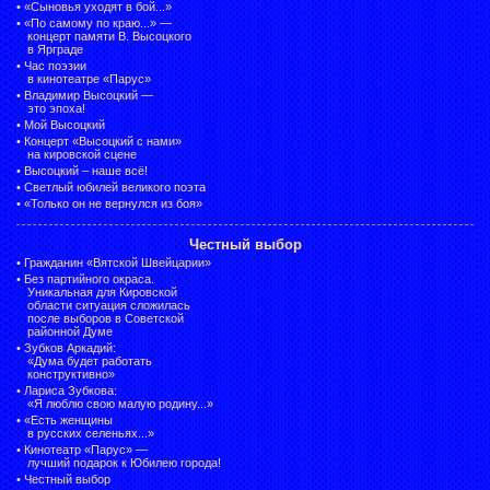
•
«Сыновья уходят в бой...»
•
«По самому по краю...» —
концерт памяти В. Высоцкого
в Ярграде
•
Час поэзии
в кинотеатре «Парус»
•
Владимир Высоцкий —
это эпоха!
•
Мой Высоцкий
•
Концерт «Высоцкий с нами»
на кировской сцене
•
Высоцкий – наше всё!
•
Светлый юбилей великого поэта
•
«Только он не вернулся из боя»
Честный выбор
•
Гражданин «Вятской Швейцарии»
•
Без партийного окраса.
Уникальная для Кировской
области ситуация сложилась
после выборов в Советской
районной Думе
•
Зубков Аркадий:
«Дума будет работать
конструктивно»
•
Лариса Зубкова:
«Я люблю свою малую родину...»
•
«Есть женщины
в русских селеньях...»
•
Кинотеатр «Парус» —
лучший подарок к Юбилею города!
•
Честный выбор