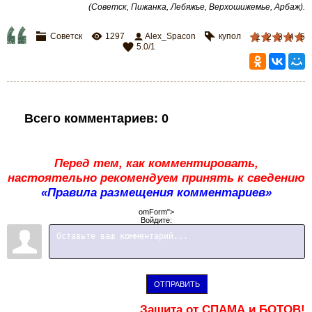
(Советск, Пижанка, Лебяжье, Верхошижемье, Арбаж).
Советск
1297
Alex_Spacon
купол
1
2
3
4
5
5.0
/
1
Всего комментариев
:
0
Перед тем, как комментировать,
настоятельно рекомендуем принять к сведению
«Правила размещения комментариев»
omForm">
Войдите:
ОТПРАВИТЬ
Защита от СПАМА и БОТОВ!