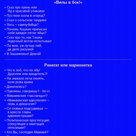
«Вилы в бок!»
•
Сказ про хрень или
Яд в красивой упаковке
•
Пустили козла в огород?
•
Сказ о сельском тандеме
•
Лось – самоубийца?
•
Почему Кошкин приписал
себе каждое пятое яйцо?
•
Сказ про то, как Тишка
лодочный мотор испытывал
•
По мне, уж лучше пей,
да дело разумей
•
В Зашижемье! Домой!
Ренегат или марионетка
•
Что в лоб, что по лбу!
Дуролом или вредитель?!
•
На зеркало неча пенять,
коли рожа крива
•
Докатились?
•
Павлины, говоришь?.. Хе-х!
•
Мамаевские «засланцы»?
•
«Мамаевская идеология» –
ложь и демагогия?
•
Со скамьи подсудимых —
в кресло главы
администрации?
•
Политическая проституция,
спекуляция и имитация
оппозиции?
•
Кто Вы, господин Мамаев?