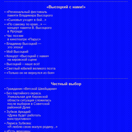
«Высоцкий с нами!»
•
«Региональный фестиваль
памяти Владимира Высоцкого
•
«Сыновья уходят в бой...»
•
«По самому по краю...» —
концерт памяти В. Высоцкого
в Ярграде
•
Час поэзии
в кинотеатре «Парус»
•
Владимир Высоцкий —
это эпоха!
•
Мой Высоцкий
•
Концерт «Высоцкий с нами»
на кировской сцене
•
Высоцкий – наше всё!
•
Светлый юбилей великого поэта
•
«Только он не вернулся из боя»
Честный выбор
•
Гражданин «Вятской Швейцарии»
•
Без партийного окраса.
Уникальная для Кировской
области ситуация сложилась
после выборов в Советской
районной Думе
•
Зубков Аркадий:
«Дума будет работать
конструктивно»
•
Лариса Зубкова:
«Я люблю свою малую родину...»
•
«Есть женщины