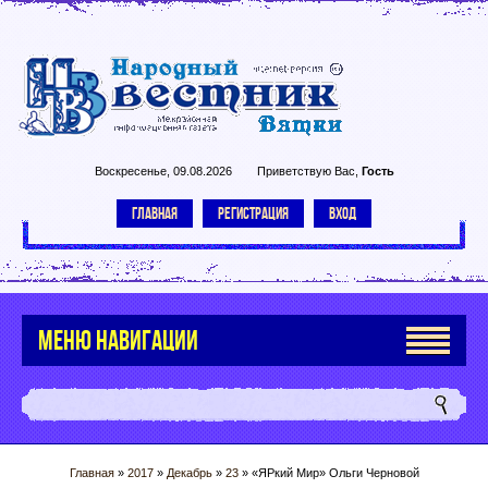
Воскресенье, 09.08.2026
Приветствую Вас
,
Гость
ГЛАВНАЯ
РЕГИСТРАЦИЯ
ВХОД
МЕНЮ НАВИГАЦИИ
Главная
»
2017
»
Декабрь
»
23
» «ЯРкий Мир» Ольги Черновой