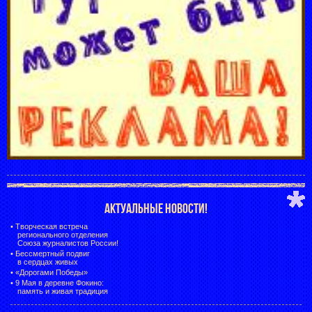
АКТУАЛЬНЫЕ НОВОСТИ!
•
Творческая встреча
регионального отделения
Союза журналистов России!
•
Бессмертный подвиг
в сердцах живых
•
«Дорогами Победы»
•
9 Мая в деревне Фокино:
память и живая традиция