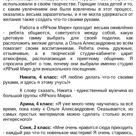
использовали в своём творчестве. Горящие глаза детей и то,
с каким увлечением они были вовлечены в этот процесс,
оказались весьма заразительны, и я не могла удержаться от
желания также создать что-то своими руками.
Работа в «ЯРком Мире» проходит весьма оживлённо
- ребята общаются, советуются между собой, какую
цветовую гамму выбрать для своей поделки, как
расположить мелкие детали, а Ольга Александровна во всём
помогает своим воспитанникам. Ребята очень дружные,
отзывчивые, а в творческой студии-кабинете царит
атмосфера, располагающая к приятному общению. Я
спросила ребят о том, почему они выбрали именно студию
«ЯРкий Мир» для внешкольного посещения.
Никита, 4 класс:
«Я люблю делать что-то своими
руками, и здесь я этому учусь!»
К слову сказать, Никита - единственный мужчина из
большой группы «ЯРкого Мира».
Арина, 4 класс:
«Я уже много чему научилась за всё
время, пока хожу к Ольге Александровне. Оказывается, из
самых простых материалов можно сделать столько всего
интересного!»
Соня, 2 класс:
«Мне очень нравится сюда приходить
- каждый раз что-то новенькое мастерим! Я очень стараюсь,