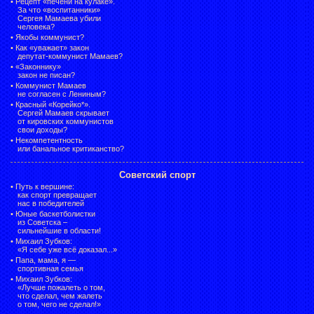
•
Рецепт «печени на кулаке».
За что «воспитанники»
Сергея Мамаева убили
человека?
•
Якобы коммунист?
•
Как «уважает» закон
депутат-коммунист Мамаев?
•
«Законнику»
закон не писан?
•
Коммунист Мамаев
не согласен с Лениным?
•
Красный «Корейко*».
Сергей Мамаев скрывает
от кировских коммунистов
свои доходы?
•
Некомпетентность
или банальное критиканство?
Советский спорт
•
Путь к вершине:
как спорт превращает
нас в победителей
•
Юные баскетболистки
из Советска –
сильнейшие в области!
•
Михаил Зубков:
«Я себе уже всё доказал...»
•
Папа, мама, я —
спортивная семья
•
Михаил Зубков:
«Лучше пожалеть о том,
что сделал, чем жалеть
о том, чего не сделал!»