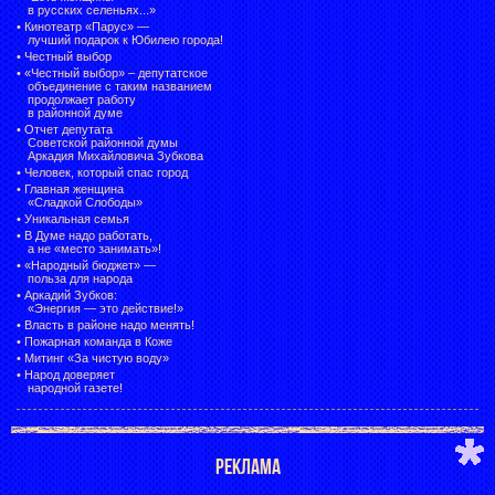
в русских селеньях...»
•
Кинотеатр «Парус» —
лучший подарок к Юбилею города!
•
Честный выбор
• «Честный выбор» –
депутатское
объединение с таким названием
продолжает работу
в районной думе
•
Отчет депутата
Советской районной думы
Аркадия Михайловича Зубкова
•
Человек, который спас город
•
Главная женщина
«Сладкой Слободы»
•
Уникальная семья
•
В Думе надо работать,
а не «место занимать»!
•
«Народный бюджет» —
польза для народа
•
Аркадий Зубков:
«Энергия — это действие!»
•
Власть в районе надо менять!
•
Пожарная команда в Коже
•
Митинг «За чистую воду»
•
Народ доверяет
народной газете!
РЕКЛАМА