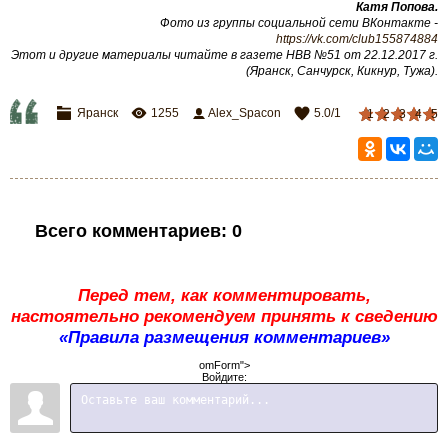
Катя Попова.
Фото из группы социальной сети ВКонтакте -
https://vk.com/club155874884
Этот и другие материалы читайте в газете НВВ №51 от 22.12.2017 г.
(Яранск, Санчурск, Кикнур, Тужа).
Яранск
1255
Alex_Spacon
5.0
/
1
1
2
3
4
5
Всего комментариев
:
0
Перед тем, как комментировать,
настоятельно рекомендуем принять к сведению
«Правила размещения комментариев»
omForm">
Войдите: