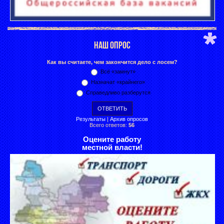
НАШ ОПРОС
Как вы считаете, чем закончится дело с лосем?
Всё «замнут»
Назначат «крайнего»
Справедливо разберутся
Результаты
|
Архив опросов
Всего ответов:
56
Оцените работу
местной власти!