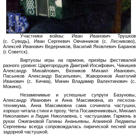
Участники войны: Иван Иванович Трушков
(с. Суводь), Иван Сергеевич Овчинников (с. Лесниково),
Алексей Иванович Ведерников, Василий Яковлевич Баранов
(г. Советск).
Виртуозы игры на гармони, призёры фестивалей
разного уровня: Царегородцев Дмитрий Иосифович, Чикишев
Александр Михайлович, Вязников Михаил Иванович,
Пасынков Александр Васильевич, Жаворонков Анатолий
Иванович (с. Кичма), Минин Владимир Валентинович (с.
Мокино).
Незаменимые и успешные супруги Базуновы,
Александр Иванович и Анна Максимовна, из лесхоза-
техникума. Анна Максимовна сама сочиняла частушки,
хорошо читала стихи и прозу. Чета Посаженниковых, Михаил
Николаевич и Лидия Николаевна, с частушками. Гармонь в
руках Ожигановой Галины Ананьевны, Аганиной Людмилы
Сергеевны всегда сопровождалась лирической песней или
задорной частушкой.