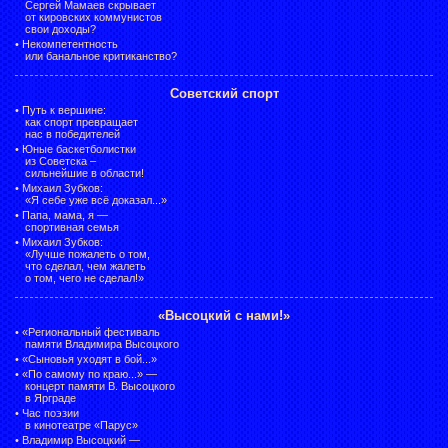
Сергей Мамаев скрывает
от кировских коммунистов
свои доходы?
•
Некомпетентность
или банальное критиканство?
Советский спорт
•
Путь к вершине:
как спорт превращает
нас в победителей
•
Юные баскетболистки
из Советска –
сильнейшие в области!
•
Михаил Зубков:
«Я себе уже всё доказал...»
•
Папа, мама, я —
спортивная семья
•
Михаил Зубков:
«Лучше пожалеть о том,
что сделал, чем жалеть
о том, чего не сделал!»
«Высоцкий с нами!»
•
«Региональный фестиваль
памяти Владимира Высоцкого
•
«Сыновья уходят в бой...»
•
«По самому по краю...» —
концерт памяти В. Высоцкого
в Ярграде
•
Час поэзии
в кинотеатре «Парус»
•
Владимир Высоцкий —