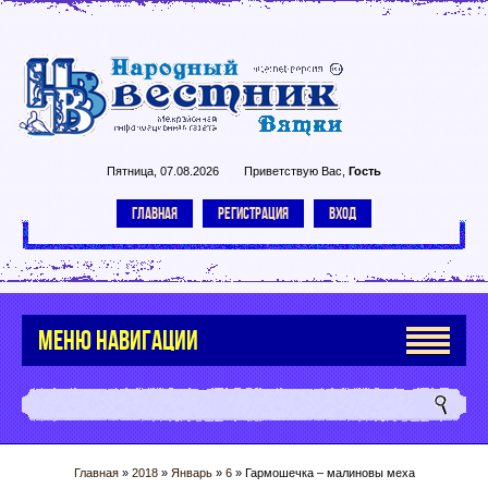
Пятница, 07.08.2026
Приветствую Вас
,
Гость
ГЛАВНАЯ
РЕГИСТРАЦИЯ
ВХОД
МЕНЮ НАВИГАЦИИ
Главная
»
2018
»
Январь
»
6
» Гармошечка – малиновы меха