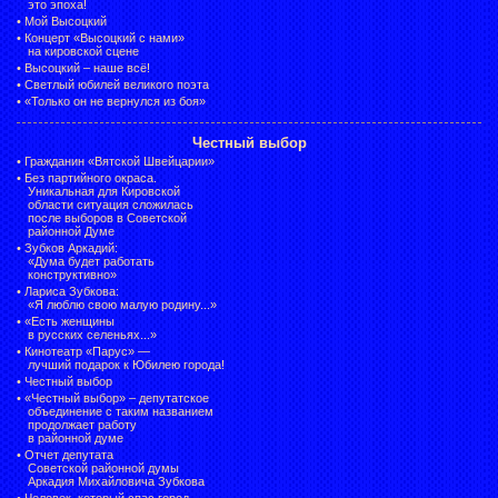
это эпоха!
•
Мой Высоцкий
•
Концерт «Высоцкий с нами»
на кировской сцене
•
Высоцкий – наше всё!
•
Светлый юбилей великого поэта
•
«Только он не вернулся из боя»
Честный выбор
•
Гражданин «Вятской Швейцарии»
•
Без партийного окраса.
Уникальная для Кировской
области ситуация сложилась
после выборов в Советской
районной Думе
•
Зубков Аркадий:
«Дума будет работать
конструктивно»
•
Лариса Зубкова:
«Я люблю свою малую родину...»
•
«Есть женщины
в русских селеньях...»
•
Кинотеатр «Парус» —
лучший подарок к Юбилею города!
•
Честный выбор
• «Честный выбор» –
депутатское
объединение с таким названием
продолжает работу
в районной думе
•
Отчет депутата
Советской районной думы
Аркадия Михайловича Зубкова
•
Человек, который спас город