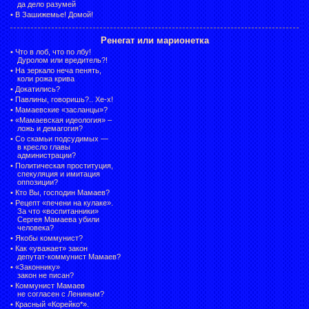
да дело разумей
•
В Зашижемье! Домой!
Ренегат или марионетка
•
Что в лоб, что по лбу!
Дуролом или вредитель?!
•
На зеркало неча пенять,
коли рожа крива
•
Докатились?
•
Павлины, говоришь?.. Хе-х!
•
Мамаевские «засланцы»?
•
«Мамаевская идеология» –
ложь и демагогия?
•
Со скамьи подсудимых —
в кресло главы
администрации?
•
Политическая проституция,
спекуляция и имитация
оппозиции?
•
Кто Вы, господин Мамаев?
•
Рецепт «печени на кулаке».
За что «воспитанники»
Сергея Мамаева убили
человека?
•
Якобы коммунист?
•
Как «уважает» закон
депутат-коммунист Мамаев?
•
«Законнику»
закон не писан?
•
Коммунист Мамаев
не согласен с Лениным?
•
Красный «Корейко*».