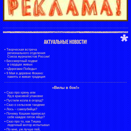
АКТУАЛЬНЫЕ НОВОСТИ!
•
Творческая встреча
регионального отделения
Союза журналистов России!
•
Бессмертный подвиг
в сердцах живых
•
«Дорогами Победы»
•
9 Мая в деревне Фокино:
память и живая традиция
«Вилы в бок!»
•
Сказ про хрень или
Яд в красивой упаковке
•
Пустили козла в огород?
•
Сказ о сельском тандеме
•
Лось – самоубийца?
•
Почему Кошкин приписал
себе каждое пятое яйцо?
•
Сказ про то, как Тишка
лодочный мотор испытывал
•
По мне, уж лучше пей,