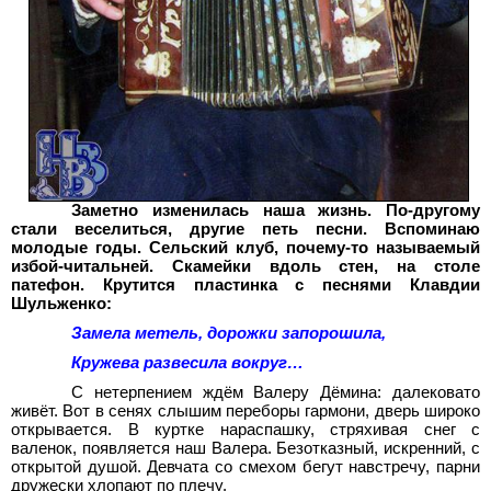
Заметно изменилась наша жизнь. По-другому
стали веселиться, другие петь песни. Вспоминаю
молодые годы. Сельский клуб, почему-то называемый
избой-читальней. Скамейки вдоль стен, на столе
патефон. Крутится пластинка с песнями Клавдии
Шульженко:
Замела метель, дорожки запорошила,
Кружева развесила вокруг…
С нетерпением ждём Валеру Дёмина: далековато
живёт. Вот в сенях слышим переборы гармони, дверь широко
открывается. В куртке нараспашку, стряхивая снег с
валенок, появляется наш Валера. Безотказный, искренний, с
открытой душой. Девчата со смехом бегут навстречу, парни
дружески хлопают по плечу.