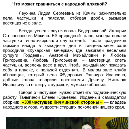
Что может сравниться с народной пляской?
Леухина Лидия Сергеевна из Кичмы зажигательно
пела частушки и плясала, отбивая дроби, вызывая
восхищение в зале.
Всегда успех сопутствовал Ведерниковой Илларии
Степановне из Мокино. Её природный голос, манера подачи
частушки гипнотизировали слушателей. После праздников
гармони иногда в выходные дни в танцевальном зале
проходила «Кукарская вечёрка», где зажигали весельем
супруги Гордеевы, Анатолий Михайлович и Любовь
Григорьевна. Любовь Григорьевна – мастерица спеть
частушки, вовлечь всех в круг. Чтобы каждый мог показать
себя в пляске, с пользой отдохнуть. В малом зале клуба
«Горница», который вела Фёдоровых Эльвира Ивановна,
добрые слова говорили посетители Дрягину Николаю
Ивановичу за его игру с куражом, мужское обаяние.
Говоря о частушке, нужно отметить подвижническую
работу Таныгиной Елены Юрьевны. Изданный самиздатом
сборник
«300 частушек Кичминской стороны»
—
кладезь
народного юмора, мудрости старших поколений нашего края.