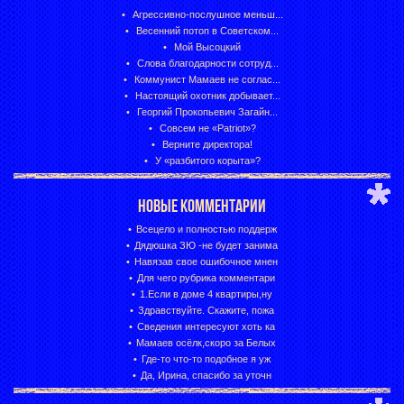
Агрессивно-послушное меньш...
Весенний потоп в Советском...
Мой Высоцкий
Слова благодарности сотруд...
Коммунист Мамаев не соглас...
Настоящий охотник добывает...
Георгий Прокопьевич Загайн...
Совсем не «Patriot»?
Верните директора!
У «разбитого корыта»?
НОВЫЕ КОММЕНТАРИИ
Всецело и полностью поддерж
Дядюшка ЗЮ -не будет занима
Навязав свое ошибочное мнен
Для чего рубрика комментари
1.Если в доме 4 квартиры,ну
Здравствуйте. Скажите, пожа
Сведения интересуют хоть ка
Мамаев осёлк,скоро за Белых
Где-то что-то подобное я уж
Да, Ирина, спасибо за уточн