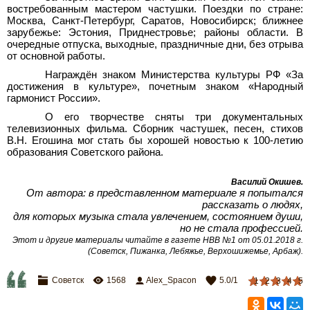
востребованным мастером частушки. Поездки по стране:
Москва, Санкт-Петербург, Саратов, Новосибирск; ближнее
зарубежье: Эстония, Приднестровье; районы области. В
очередные отпуска, выходные, праздничные дни, без отрыва
от основной работы.
Награждён знаком Министерства культуры РФ «За
достижения в культуре», почетным знаком «Народный
гармонист России».
О его творчестве сняты три документальных
телевизионных фильма. Сборник частушек, песен, стихов
В.Н. Егошина мог стать бы хорошей новостью к 100-летию
образования Советского района.
Василий Окишев
.
От автора: в представленном материале я попытался
рассказать о людях,
для которых музыка стала увлечением, состоянием души,
но не стала профессией.
Этот и другие материалы читайте в газете НВВ №1 от 05.01.2018 г.
(Советск, Пижанка, Лебяжье, Верхошижемье, Арбаж)
.
Советск
1568
Alex_Spacon
5.0
/
1
1
2
3
4
5