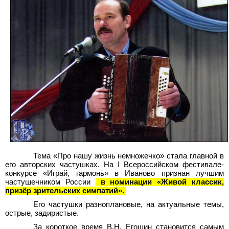
Тема «Про нашу жизнь немножечко» стала главной в
его авторских частушках. На I Всероссийском фестивале-
конкурсе «Играй, гармонь» в Иваново признан лучшим
частушечником России
в номинации «Живой классик,
призёр зрительских симпатий».
Его частушки разноплановые, на актуальные темы,
острые, задиристые.
За короткое время В.Н. Егошин становится самым