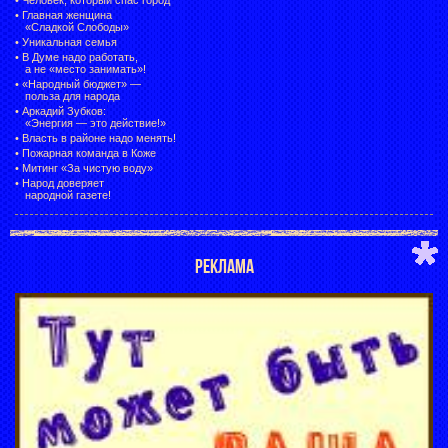
•
Главная женщина
«Сладкой Слободы»
•
Уникальная семья
•
В Думе надо работать,
а не «место занимать»!
•
«Народный бюджет» —
польза для народа
•
Аркадий Зубков:
«Энергия — это действие!»
•
Власть в районе надо менять!
•
Пожарная команда в Коже
•
Митинг «За чистую воду»
•
Народ доверяет
народной газете!
РЕКЛАМА