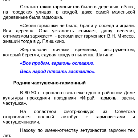
Сколько таких гармонистов было в деревнях, сёлах,
на городских улицах, в каждой, даже самой маленькой
деревеньке была гармошка.
«Своей гармошки не было, брали у соседа и играли.
Вся деревня. Она усталость снимает, душу веселит,
оптимизмом заряжает», - вспоминает гармонист В.Н. Михеев,
живший тогда в д. Плишкино.
Жертвовали личным временем, инструментом,
который берегли, сдувая каждую пылинку. Шутили:
«Все продам, гармонь оставлю,
Весь народ плясать заставлю».
Родник частушечно-гармонный
В 80-90 гг. прошлого века ежегодно в районном Доме
культуры проходили праздники «Играй, гармонь, звени,
частушка».
На областной смотр-конкурс из Советска
отправлялся полный автобус с гармонистами и
частушечниками.
Назову по имени-отчеству энтузиастов гармони тех
лет.