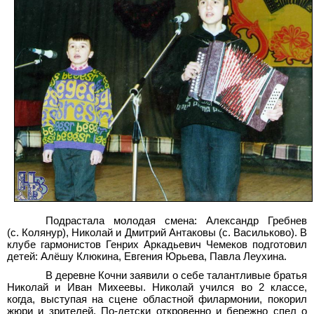
Подрастала молодая смена: Александр Гребнев
(с. Колянур), Николай и Дмитрий Антаковы (с. Васильково). В
клубе гармонистов Генрих Аркадьевич Чемеков подготовил
детей: Алёшу Клюкина, Евгения Юрьева, Павла Леухина.
В деревне Кочни заявили о себе талантливые братья
Николай и Иван Михеевы. Николай учился во 2 классе,
когда, выступая на сцене областной филармонии, покорил
жюри и зрителей. По-детски откровенно и бережно спел о