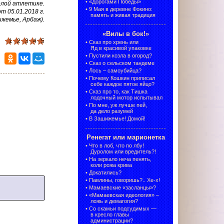
•
«Дорогами Победы»
елой атлетике.
•
9 Мая в деревне Фокино:
 05.01.2018 г.
память и живая традиция
ижемье, Арбаж).
«Вилы в бок!»
1
2
3
4
5
•
Сказ про хрень или
Яд в красивой упаковке
•
Пустили козла в огород?
•
Сказ о сельском тандеме
•
Лось – самоубийца?
•
Почему Кошкин приписал
себе каждое пятое яйцо?
•
Сказ про то, как Тишка
лодочный мотор испытывал
•
По мне, уж лучше пей,
да дело разумей
•
В Зашижемье! Домой!
Ренегат или марионетка
•
Что в лоб, что по лбу!
Дуролом или вредитель?!
•
На зеркало неча пенять,
коли рожа крива
•
Докатились?
•
Павлины, говоришь?.. Хе-х!
•
Мамаевские «засланцы»?
•
«Мамаевская идеология» –
ложь и демагогия?
•
Со скамьи подсудимых —
в кресло главы
администрации?