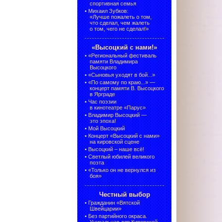
спортивная семья
•
Михаил Зубков:
«Лучше пожалеть о том,
что сделал, чем жалеть
о том, чего не сделал!»
«Высоцкий с нами!»
•
«Региональный фестиваль
памяти Владимира
Высоцкого
•
«Сыновья уходят в бой...»
•
«По самому по краю...» —
концерт памяти В. Высоцкого
в Ярграде
•
Час поэзии
в кинотеатре «Парус»
•
Владимир Высоцкий —
это эпоха!
•
Мой Высоцкий
•
Концерт «Высоцкий с нами»
на кировской сцене
•
Высоцкий – наше всё!
•
Светлый юбилей великого
поэта
•
«Только он не вернулся из
боя»
Честный выбор
•
Гражданин «Вятской
Швейцарии»
•
Без партийного окраса.