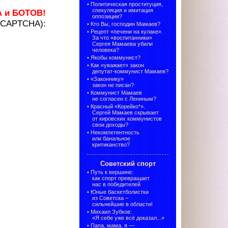
•
Политическая проституция,
спекуляция и имитация
А и БОТОВ!
оппозиции?
 (CAPTCHA):
•
Кто Вы, господин Мамаев?
•
Рецепт «печени на кулаке».
За что «воспитанники»
Сергея Мамаева убили
человека?
•
Якобы коммунист?
•
Как «уважает» закон
депутат-коммунист Мамаев?
•
«Законнику»
закон не писан?
•
Коммунист Мамаев
не согласен с Лениным?
•
Красный «Корейко*».
Сергей Мамаев скрывает
от кировских коммунистов
свои доходы?
•
Некомпетентность
или банальное
критиканство?
Советский спорт
•
Путь к вершине:
как спорт превращает
нас в победителей
•
Юные баскетболистки
из Советска –
сильнейшие в области!
•
Михаил Зубков:
«Я себе уже всё доказал...»
•
Папа, мама, я —