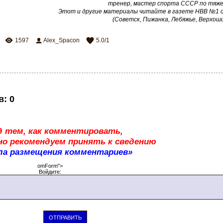
тренер, мастер спорта СССР по тяж
Этот и другие материалы читайте в газете НВВ №1 от
(Советск, Пижанка, Лебяжье, Верхош
1597
Alex_Spacon
5.0
/
1
в
:
0
д тем, как комментировать,
о рекомендуем принять к сведению
ла размещения комментариев»
omForm">
Войдите:
ОТПРАВИТЬ