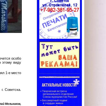
очется особо
о этому виду
анял 1-е место
АКТУАЛЬНЫЕ НОВОСТИ!
г.
Советска.
•
Творческая встреча
регионального отделения
Союза журналистов России!
•
Бессмертный подвиг
в сердцах живых
лай Мельников,