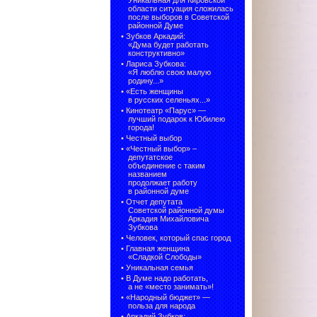
Уникальная для Кировской
области ситуация сложилась
после выборов в Советской
районной Думе
•
Зубков Аркадий:
«Дума будет работать
конструктивно»
•
Лариса Зубкова:
«Я люблю свою малую
родину...»
•
«Есть женщины
в русских селеньях...»
•
Кинотеатр «Парус» —
лучший подарок к Юбилею
города!
•
Честный выбор
• «Честный выбор» –
депутатское
объединение с таким
названием
продолжает работу
в районной думе
•
Отчет депутата
Советской районной думы
Аркадия Михайловича
Зубкова
•
Человек, который спас город
•
Главная женщина
«Сладкой Слободы»
•
Уникальная семья
•
В Думе надо работать,
а не «место занимать»!
•
«Народный бюджет» —
польза для народа
•
Аркадий Зубков: