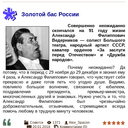
Золотой бас России
Совершенно неожиданно
скончался на 91 году жизни
Александр Филиппович
Ведерников — солист Большого
театра, народный артист СССР,
кавалер орденов «За заслуги
перед Отечеством» и «Дружба
народов».
Почему неожиданно? Да
потому, что в период с 29 ноября до 29 декабря я звонил ему
4 раза, и Александр Филиппович говорил, что чувствует себя
прекрасно и даже готов петь что угодно душе. Видимо,
повлияло большое волнение, связанное с юбилеем,
поздравления президента, премьер-министра,
многочисленных друзей и знакомых. Нужно учесть и то, что
Александр Филиппович был чрезвычайно
доброжелательным, отзывчивым, стремящимся всегда
помочь любому в трудную минуту человеком.
Советск
1371
Alex_Spacon
20.01.2018
Комментарии (0)