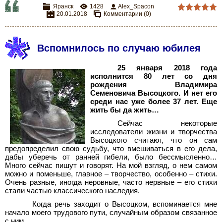
Яранск
1428
Alex_Spacon
20.01.2018
Комментарии (0)
Вспомнилось по случаю юбилея
25 января 2018 года
исполнится 80 лет со дня
рождения Владимира
Семеновича Высоцкого. И нет его
среди нас уже более 37 лет. Еще
жить бы да жить…
Сейчас некоторые
исследователи жизни и творчества
Высоцкого считают, что он сам
предопределил свою судьбу, что вмешиваться в его дела,
дабы уберечь от ранней гибели, было бессмысленно…
Много сейчас пишут и говорят. На мой взгляд, о нем самом
можно и поменьше, главное – творчество, особенно – стихи.
Очень разные, иногда неровные, часто нервные – его стихи
стали частью классического наследия.
Когда речь заходит о Высоцком, вспоминается мне
начало моего трудового пути, случайным образом связанное
с ним.