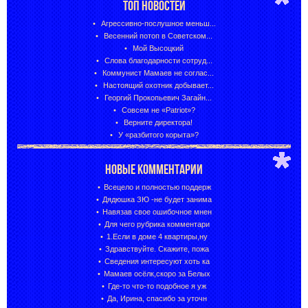
ТОП НОВОСТЕЙ
Агрессивно-послушное меньш...
Весенний потоп в Советском...
Мой Высоцкий
Слова благодарности сотруд...
Коммунист Мамаев не соглас...
Настоящий охотник добывает...
Георгий Прокопьевич Загайн...
Совсем не «Patriot»?
Верните директора!
У «разбитого корыта»?
НОВЫЕ КОММЕНТАРИИ
Всецело и полностью поддерж
Дядюшка ЗЮ -не будет занима
Навязав свое ошибочное мнен
Для чего рубрика комментари
1.Если в доме 4 квартиры,ну
Здравствуйте. Скажите, пожа
Сведения интересуют хоть ка
Мамаев осёлк,скоро за Белых
Где-то что-то подобное я уж
Да, Ирина, спасибо за уточн