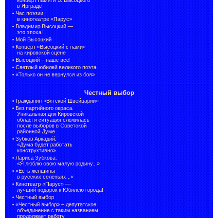
в Ярграде
•
Час поэзии
в кинотеатре «Парус»
•
Владимир Высоцкий —
это эпоха!
•
Мой Высоцкий
•
Концерт «Высоцкий с нами»
на кировской сцене
•
Высоцкий – наше всё!
•
Светлый юбилей великого поэта
•
«Только он не вернулся из боя»
Честный выбор
•
Гражданин «Вятской Швейцарии»
•
Без партийного окраса.
Уникальная для Кировской
области ситуация сложилась
после выборов в Советской
районной Думе
•
Зубков Аркадий:
«Дума будет работать
конструктивно»
•
Лариса Зубкова:
«Я люблю свою малую родину...»
•
«Есть женщины
в русских селеньях...»
•
Кинотеатр «Парус» —
лучший подарок к Юбилею города!
•
Честный выбор
• «Честный выбор» –
депутатское
объединение с таким названием
продолжает работу