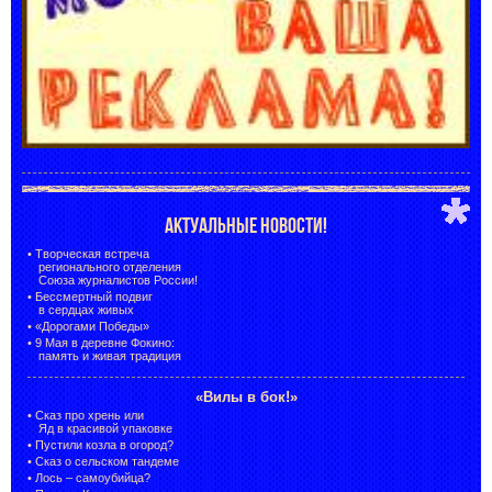
АКТУАЛЬНЫЕ НОВОСТИ!
•
Творческая встреча
регионального отделения
Союза журналистов России!
•
Бессмертный подвиг
в сердцах живых
•
«Дорогами Победы»
•
9 Мая в деревне Фокино:
память и живая традиция
«Вилы в бок!»
•
Сказ про хрень или
Яд в красивой упаковке
•
Пустили козла в огород?
•
Сказ о сельском тандеме
•
Лось – самоубийца?