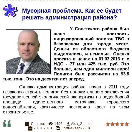
Мусорная проблема. Как ее будет
решать администрация района?
У Советского района был
шанс построить
лицензированный полигон ТБО в
безопасном для города месте.
Деньги из областного бюджета
выделялись, и немалые. Оценка
проекта в ценах на 01.03.2013 г. с
НДС - 77 млн 425 тыс. руб. Это
больше, чем один миллион евро!
Полигон был рассчитан на 93,8
тыс. тонн. Это на десятки лет вперед.
Однако администрация района, начав в 2011 году
незаконно строить полигон без положительного заключения
государственной экологической экспертизы на водосборной
площади единственного источника городского
водоснабжения, фактически поставила крест на этом
строительстве.
Советск
1496
Alex_Spacon
20.01.2018
Комментарии (0)