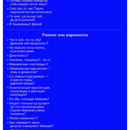
•
Почему Кошкин приписал
себе каждое пятое яйцо?
•
Сказ про то, как Тишка
лодочный мотор испытывал
•
По мне, уж лучше пей,
да дело разумей
•
В Зашижемье! Домой!
Ренегат или марионетка
•
Что в лоб, что по лбу!
Дуролом или вредитель?!
•
На зеркало неча пенять,
коли рожа крива
•
Докатились?
•
Павлины, говоришь?.. Хе-х!
•
Мамаевские «засланцы»?
•
«Мамаевская идеология» –
ложь и демагогия?
•
Со скамьи подсудимых —
в кресло главы
администрации?
•
Политическая проституция,
спекуляция и имитация
оппозиции?
•
Кто Вы, господин Мамаев?
•
Рецепт «печени на кулаке».
За что «воспитанники»
Сергея Мамаева убили
человека?
•
Якобы коммунист?
•
Как «уважает» закон
депутат-коммунист Мамаев?