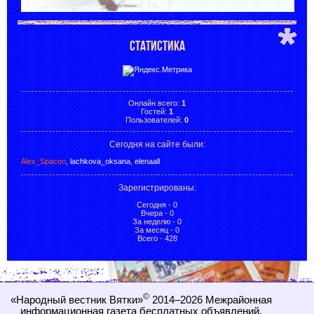
СТАТИСТИКА
Онлайн всего:
1
Гостей:
1
Пользователей:
0
Сегодня на сайте были:
Alex_Spacon
,
lachkova_oksana
,
elenaall
Зарегистрированы
:
Сегодня - 0
Вчера - 0
За неделю - 0
За месяц - 0
Всего - 428
©
«Народный вестник Вятки»
2014–2026
Межрайонная
информационная газета бесплатных объявлений,