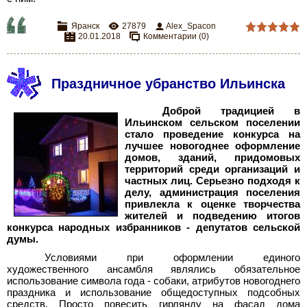
Яранск
27879
Alex_Spacon
20.01.2018
Комментарии (0)
Праздничное убранство Ильинска
Доброй традицией в
Ильинском сельском поселении
стало проведение конкурса на
лучшее новогоднее оформление
домов, зданий, придомовых
территорий среди организаций и
частных лиц. Серьезно подходя к
делу, администрация поселения
привлекла к оценке творчества
жителей и подведению итогов
конкурса народных избранников - депутатов сельской
думы.
Условиями при оформлении единого
художественного ансамбля являлись обязательное
использование символа года - собаки, атрибутов новогоднего
праздника и использование общедоступных подсобных
средств. Просто повесить гирлянду на фасад дома