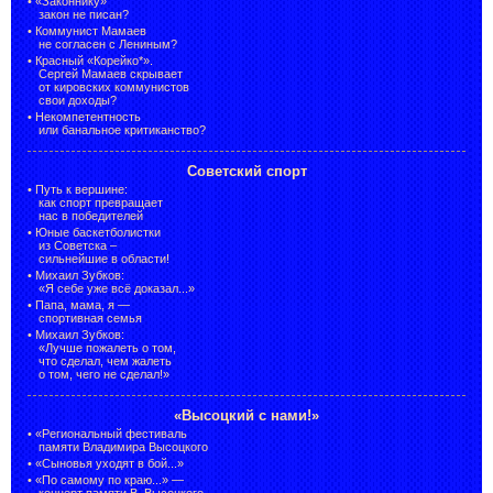
•
«Законнику»
закон не писан?
•
Коммунист Мамаев
не согласен с Лениным?
•
Красный «Корейко*».
Сергей Мамаев скрывает
от кировских коммунистов
свои доходы?
•
Некомпетентность
или банальное критиканство?
Советский спорт
•
Путь к вершине:
как спорт превращает
нас в победителей
•
Юные баскетболистки
из Советска –
сильнейшие в области!
•
Михаил Зубков:
«Я себе уже всё доказал...»
•
Папа, мама, я —
спортивная семья
•
Михаил Зубков:
«Лучше пожалеть о том,
что сделал, чем жалеть
о том, чего не сделал!»
«Высоцкий с нами!»
•
«Региональный фестиваль
памяти Владимира Высоцкого
•
«Сыновья уходят в бой...»
•
«По самому по краю...» —
концерт памяти В. Высоцкого