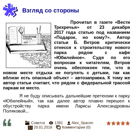
Взгляд со стороны
Прочитал в газете «Вести
Трехречья» от 23 декабря
2017 года статью под названием
«Подарок, но кому?». Автор
статьи Б. Ветров критически
отнесся к строительству нового
парка рядом с кафе
«Юбилейное». Судя по его
вопросам к читателям, Ветров
очень обеспокоен тем, что в
новом месте отдыха не погулять с детьми, так как
вблизи есть опасный объект – автозаправка. К тому же
автор статьи считает, что рядом с федеральной трассой
паркам не место.
Я не буду описывать дальнейшие претензии к парку
«Юбилейный», так как далее автор плавно перешел к
обустройству парка имени Ларисы Александровны
Поляковой...
Советск
1391
Alex_Spacon
20.01.2018
Комментарии (0)