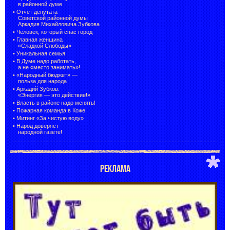
в районной думе
•
Отчет депутата
Советской районной думы
Аркадия Михайловича Зубкова
•
Человек, который спас город
•
Главная женщина
«Сладкой Слободы»
•
Уникальная семья
•
В Думе надо работать,
а не «место занимать»!
•
«Народный бюджет» —
польза для народа
•
Аркадий Зубков:
«Энергия — это действие!»
•
Власть в районе надо менять!
•
Пожарная команда в Коже
•
Митинг «За чистую воду»
•
Народ доверяет
народной газете!
РЕКЛАМА