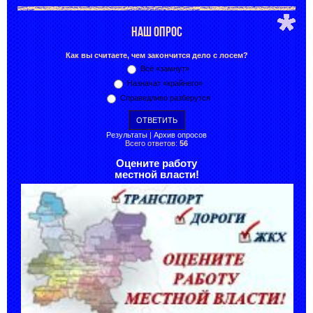
НАШ ОПРОС
Как вы считаете, чем закончится дело с лосем?
Всё «замнут»
Назначат «крайнего»
Справедливо разберутся
Результаты
|
Архив опросов
Всего ответов:
56
Оцените работу
местной власти!