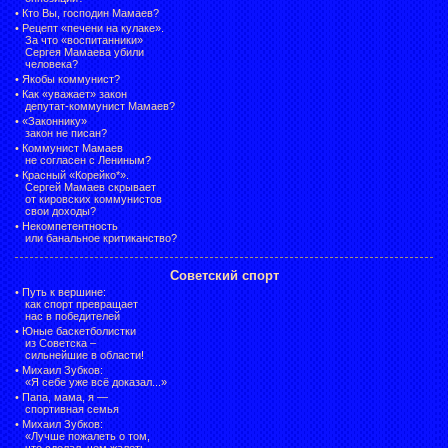
•
Кто Вы, господин Мамаев?
•
Рецепт «печени на кулаке».
За что «воспитанники»
Сергея Мамаева убили
человека?
•
Якобы коммунист?
•
Как «уважает» закон
депутат-коммунист Мамаев?
•
«Законнику»
закон не писан?
•
Коммунист Мамаев
не согласен с Лениным?
•
Красный «Корейко*».
Сергей Мамаев скрывает
от кировских коммунистов
свои доходы?
•
Некомпетентность
или банальное критиканство?
Советский спорт
•
Путь к вершине:
как спорт превращает
нас в победителей
•
Юные баскетболистки
из Советска –
сильнейшие в области!
•
Михаил Зубков:
«Я себе уже всё доказал...»
•
Папа, мама, я —
спортивная семья
•
Михаил Зубков:
«Лучше пожалеть о том,
что сделал, чем жалеть