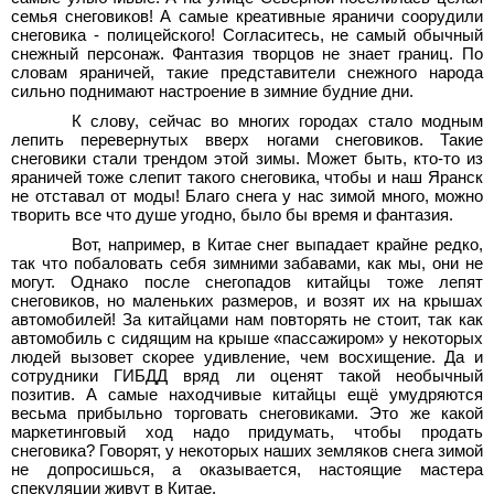
семья снеговиков! А самые креативные яраничи соорудили
снеговика - полицейского! Согласитесь, не самый обычный
снежный персонаж. Фантазия творцов не знает границ. По
словам яраничей, такие представители снежного народа
сильно поднимают настроение в зимние будние дни.
К слову, сейчас во многих городах стало модным
лепить перевернутых вверх ногами снеговиков. Такие
снеговики стали трендом этой зимы. Может быть, кто-то из
яраничей тоже слепит такого снеговика, чтобы и наш Яранск
не отставал от моды! Благо снега у нас зимой много, можно
творить все что душе угодно, было бы время и фантазия.
Вот, например, в Китае снег выпадает крайне редко,
так что побаловать себя зимними забавами, как мы, они не
могут. Однако после снегопадов китайцы тоже лепят
снеговиков, но маленьких размеров, и возят их на крышах
автомобилей! За китайцами нам повторять не стоит, так как
автомобиль с сидящим на крыше «пассажиром» у некоторых
людей вызовет скорее удивление, чем восхищение. Да и
сотрудники ГИБДД вряд ли оценят такой необычный
позитив. А самые находчивые китайцы ещё умудряются
весьма прибыльно торговать снеговиками. Это же какой
маркетинговый ход надо придумать, чтобы продать
снеговика? Говорят, у некоторых наших земляков снега зимой
не допросишься, а оказывается, настоящие мастера
спекуляции живут в Китае.