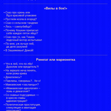
«Вилы в бок!»
•
Сказ про хрень или
Яд в красивой упаковке
•
Пустили козла в огород?
•
Сказ о сельском тандеме
•
Лось – самоубийца?
•
Почему Кошкин приписал
себе каждое пятое яйцо?
•
Сказ про то, как Тишка
лодочный мотор испытывал
•
По мне, уж лучше пей,
да дело разумей
•
В Зашижемье! Домой!
Ренегат или марионетка
•
Что в лоб, что по лбу!
Дуролом или вредитель?!
•
На зеркало неча пенять,
коли рожа крива
•
Докатились?
•
Павлины, говоришь?.. Хе-х!
•
Мамаевские «засланцы»?
•
«Мамаевская идеология» –
ложь и демагогия?
•
Со скамьи подсудимых —
в кресло главы
администрации?
•
Политическая проституция,
спекуляция и имитация
оппозиции?