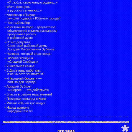
«Я люблю свою малую родину...»
•
«Есть женщины
в русских селеньях...»
•
Кинотеатр «Парус» —
лучший подарок к Юбилею города!
•
Честный выбор
• «Честный выбор» –
депутатское
объединение с таким названием
продолжает работу
в районной думе
•
Отчет депутата
Советской районной думы
Аркадия Михайловича Зубкова
•
Человек, который спас город
•
Главная женщина
«Сладкой Слободы»
•
Уникальная семья
•
В Думе надо работать,
а не «место занимать»!
•
«Народный бюджет» —
польза для народа
•
Аркадий Зубков:
«Энергия — это действие!»
•
Власть в районе надо менять!
•
Пожарная команда в Коже
•
Митинг «За чистую воду»
•
Народ доверяет
народной газете!
РЕКЛАМА