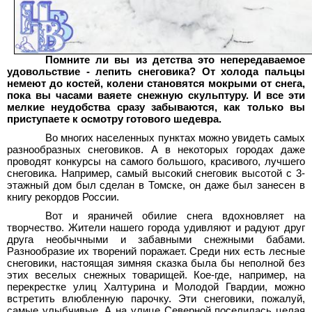
Помните ли вы из детства это непередаваемое
удовольствие - лепить снеговика? От холода пальцы
немеют до костей, колени становятся мокрыми от снега,
пока вы часами ваяете снежную скульптуру. И все эти
мелкие неудобства сразу забываются, как только вы
приступаете к осмотру готового шедевра.
Во многих населенных пунктах можно увидеть самых
разнообразных снеговиков. А в некоторых городах даже
проводят конкурсы на самого большого, красивого, лучшего
снеговика. Например, самый высокий снеговик высотой с 3-
этажный дом был сделан в Томске, он даже был занесен в
книгу рекордов России.
Вот и яраничей обилие снега вдохновляет на
творчество. Жители нашего города удивляют и радуют друг
друга необычными и забавными снежными бабами.
Разнообразие их творений поражает. Среди них есть лесные
снеговики, настоящая зимняя сказка была бы неполной без
этих веселых снежных товарищей. Кое-где, например, на
перекрестке улиц Халтурина и Молодой Гвардии, можно
встретить влюбленную парочку. Эти снеговики, пожалуй,
самые улыбчивые. А на улице Северной поселилась целая