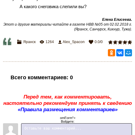
А какого снеговика слепили вы?
Елена Елисеева.
Этот и другие материалы читайте в газете НВВ №05 от 02.02.2018 г.
(Яранск, Санчурск, Кикнур, Тужа).
Яранск
1264
Alex_Spacon
0.0
/
0
1
2
3
4
5
Всего комментариев
:
0
Перед тем, как комментировать,
настоятельно рекомендуем принять к сведению
«Правила размещения комментариев»
omForm">
Войдите: