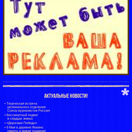
АКТУАЛЬНЫЕ НОВОСТИ!
•
Творческая встреча
регионального отделения
Союза журналистов России!
•
Бессмертный подвиг
в сердцах живых
•
«Дорогами Победы»
•
9 Мая в деревне Фокино:
память и живая традиция