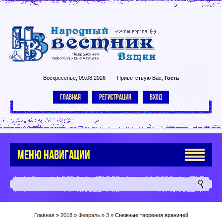
Воскресенье, 09.08.2026
Приветствую Вас
,
Гость
ГЛАВНАЯ
РЕГИСТРАЦИЯ
ВХОД
МЕНЮ НАВИГАЦИИ
Главная
»
2018
»
Февраль
»
3
» Снежные творения яраничей