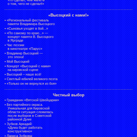
о том, чего не сделал!»
«Высоцкий с нами!»
•
«Региональный фестиваль
памяти Владимира Высоцкого
•
«Сыновья уходят в бой...»
•
«По самому по краю...» —
концерт памяти В. Высоцкого
в Ярграде
•
Час поэзии
в кинотеатре «Парус»
•
Владимир Высоцкий —
это эпоха!
•
Мой Высоцкий
•
Концерт «Высоцкий с нами»
на кировской сцене
•
Высоцкий – наше всё!
•
Светлый юбилей великого поэта
•
«Только он не вернулся из боя»
Честный выбор
•
Гражданин «Вятской Швейцарии»
•
Без партийного окраса.
Уникальная для Кировской
области ситуация сложилась
после выборов в Советской
районной Думе
•
Зубков Аркадий:
«Дума будет работать
конструктивно»
•
Лариса Зубкова: