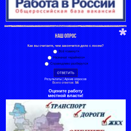
НАШ ОПРОС
Как вы считаете, чем закончится дело с лосем?
Всё «замнут»
Назначат «крайнего»
Справедливо разберутся
Результаты
|
Архив опросов
Всего ответов:
56
Оцените работу
местной власти!