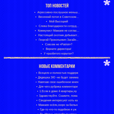
ТОП НОВОСТЕЙ
Агрессивно-послушное меньш...
Весенний потоп в Советском...
Мой Высоцкий
Слова благодарности сотруд...
Коммунист Мамаев не соглас...
Настоящий охотник добывает...
Георгий Прокопьевич Загайн...
Совсем не «Patriot»?
Верните директора!
У «разбитого корыта»?
НОВЫЕ КОММЕНТАРИИ
Всецело и полностью поддерж
Дядюшка ЗЮ -не будет занима
Навязав свое ошибочное мнен
Для чего рубрика комментари
1.Если в доме 4 квартиры,ну
Здравствуйте. Скажите, пожа
Сведения интересуют хоть ка
Мамаев осёлк,скоро за Белых
Где-то что-то подобное я уж