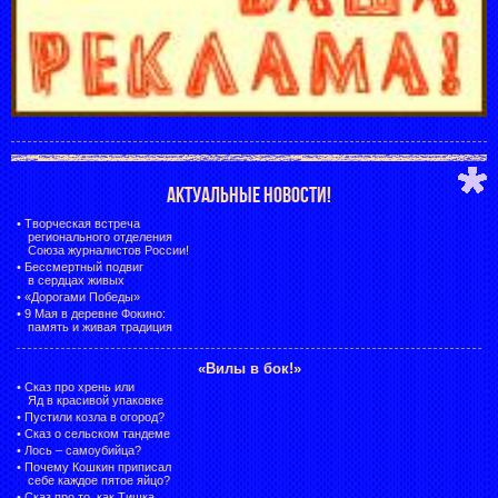
АКТУАЛЬНЫЕ НОВОСТИ!
•
Творческая встреча
регионального отделения
Союза журналистов России!
•
Бессмертный подвиг
в сердцах живых
•
«Дорогами Победы»
•
9 Мая в деревне Фокино:
память и живая традиция
«Вилы в бок!»
•
Сказ про хрень или
Яд в красивой упаковке
•
Пустили козла в огород?
•
Сказ о сельском тандеме
•
Лось – самоубийца?
•
Почему Кошкин приписал
себе каждое пятое яйцо?
•
Сказ про то, как Тишка