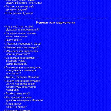
лодочный мотор испытывал
•
По мне, уж лучше пей,
да дело разумей
•
В Зашижемье! Домой!
Ренегат или марионетка
•
Что в лоб, что по лбу!
Дуролом или вредитель?!
•
На зеркало неча пенять,
коли рожа крива
•
Докатились?
•
Павлины, говоришь?.. Хе-х!
•
Мамаевские «засланцы»?
•
«Мамаевская идеология» –
ложь и демагогия?
•
Со скамьи подсудимых —
в кресло главы
администрации?
•
Политическая проституция,
спекуляция и имитация
оппозиции?
•
Кто Вы, господин Мамаев?
•
Рецепт «печени на кулаке».
За что «воспитанники»
Сергея Мамаева убили
человека?
•
Якобы коммунист?
•
Как «уважает» закон
депутат-коммунист Мамаев?
•
«Законнику»
закон не писан?
•
Коммунист Мамаев