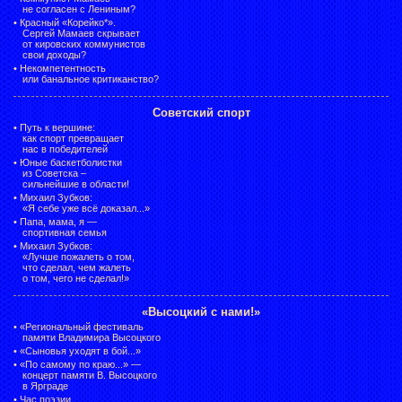
не согласен с Лениным?
•
Красный «Корейко*».
Сергей Мамаев скрывает
от кировских коммунистов
свои доходы?
•
Некомпетентность
или банальное критиканство?
Советский спорт
•
Путь к вершине:
как спорт превращает
нас в победителей
•
Юные баскетболистки
из Советска –
сильнейшие в области!
•
Михаил Зубков:
«Я себе уже всё доказал...»
•
Папа, мама, я —
спортивная семья
•
Михаил Зубков:
«Лучше пожалеть о том,
что сделал, чем жалеть
о том, чего не сделал!»
«Высоцкий с нами!»
•
«Региональный фестиваль
памяти Владимира Высоцкого
•
«Сыновья уходят в бой...»
•
«По самому по краю...» —
концерт памяти В. Высоцкого
в Ярграде
•
Час поэзии