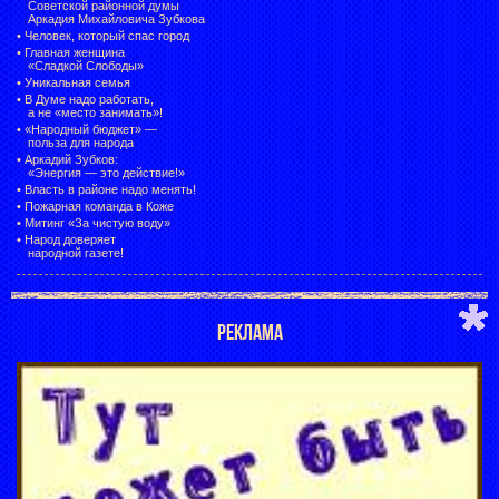
Советской районной думы
Аркадия Михайловича Зубкова
•
Человек, который спас город
•
Главная женщина
«Сладкой Слободы»
•
Уникальная семья
•
В Думе надо работать,
а не «место занимать»!
•
«Народный бюджет» —
польза для народа
•
Аркадий Зубков:
«Энергия — это действие!»
•
Власть в районе надо менять!
•
Пожарная команда в Коже
•
Митинг «За чистую воду»
•
Народ доверяет
народной газете!
РЕКЛАМА