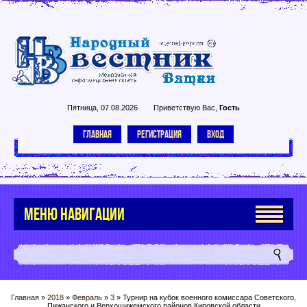
Пятница, 07.08.2026
Приветствую Вас
,
Гость
ГЛАВНАЯ
РЕГИСТРАЦИЯ
ВХОД
МЕНЮ НАВИГАЦИИ
Главная
»
2018
»
Февраль
»
3
» Турнир на кубок военного комиссара Советского,
Пижанского и Верхошижемского районов Кировской области