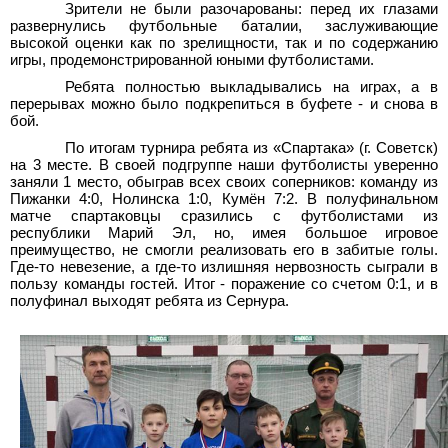
Зрители не были разочарованы: перед их глазами
развернулись футбольные баталии, заслуживающие
высокой оценки как по зрелищности, так и по содержанию
игры, продемонстрированной юными футболистами.
Ребята полностью выкладывались на играх, а в
перерывах можно было подкрепиться в буфете - и снова в
бой.
По итогам турнира ребята из «Спартака» (г.
Советск)
на 3
месте. В своей подгруппе наши футболисты уверенно
заняли 1
место, обыграв всех своих соперников: команду из
Пижанки 4:0, Нолинска 1:0, Кумён 7:2. В полуфинальном
матче спартаковцы сразились с футболистами из
республики Марий Эл, но, имея большое игровое
преимущество, не смогли реализовать его в забитые голы.
Где-то невезение, а где-то излишняя нервозность сыграли в
пользу команды гостей. Итог - поражение со счетом 0:1, и в
полуфинал выходят ребята из Сернура.