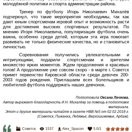
молодёжной политики и спорта администрации района.
Тренер по футболу Игорь Николаевич Михалёв
подчеркнул, что такие мероприятия необходимы, так как
дают юным спортсменам игровой опыт и возможность расти
для достижения высоких спортивных результатов. По
мнению Игоря Николаевича, популяризация футбола очень
важна, особенно среди детей, которым эта игра помогает
развивать не только физические качества, но и становиться
личностью.
Соревнования получились увлекательными и
интригующими, подарили спортсменам и зрителям
множество ярких моментов. Ждем продолжения и красивых
голов! А продолжение уже совсем скоро - в марте г. Советск
примет первенство Кировской области среди девочек 200-
2003 годов рождения. Приглашаем всех болельщиков и
любителей футбола поддержать наших девчонок.
Подготовила
Оксана Лачкова.
Автор выражает благодарность И.Н.
Михалёву за помощь в подготовке
материала.
Этот и другие материалы читайте в газете НВВ №5 от 02.02.2018 г.
(Советск, Пижанка, Лебяжье, Верхошижемье, Арбаж).
Советск
1537
Alex_Spacon
5.0
/
1
1
2
3
4
5