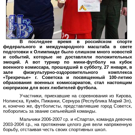
В последнее время в российском спорте
федерального и международного масштаба в свете
подготовки к Олимпиаде было слишком много новостей
и событий, которые не доставляли положительных
эмоций. А вот турнир по мини-футболу на кубок
военного комиссара, прошедший в субботу, 27
января, в
зале физкультурно-оздоровительного комплекса
«Трехречье» г.
Советска и посвященный 100-летию
образования военных комиссариатов, стал настоящим
сюрпризом для всех любителей футбола.
Участники, приехавшие на соревнования из Кирова,
Нолинска, Кумён, Пижанки, Сернура (Республика Марий Эл),
и, конечно же, футболисты, представлявшие город Советск,
поборолись за звание сильнейшей команды.
Мальчики 2006-2007
г.р. и «Спарта», команда девочек
2003-2004
г.р., на протяжении целого дня вели напряженную
борьбу, отстаивая честь своих спортивных школ.