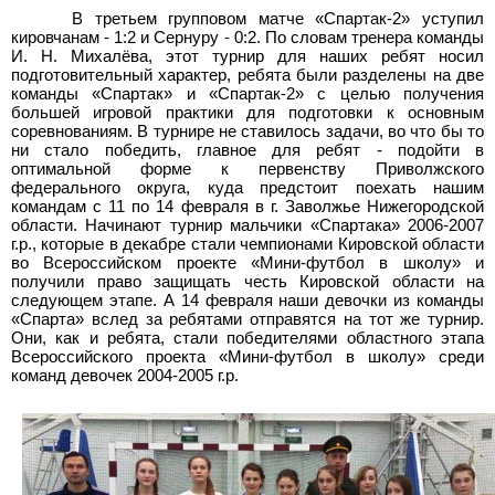
В третьем групповом матче «Спартак-2» уступил
кировчанам - 1:2 и Сернуру - 0:2. По словам тренера команды
И. Н. Михалёва, этот турнир для наших ребят носил
подготовительный характер, ребята были разделены на две
команды «Спартак» и «Спартак-2» с целью получения
большей игровой практики для подготовки к основным
соревнованиям. В турнире не ставилось задачи, во что бы то
ни стало победить, главное для ребят - подойти в
оптимальной форме к первенству Приволжского
федерального округа, куда предстоит поехать нашим
командам с 11
по 14
февраля в г.
Заволжье Нижегородской
области. Начинают турнир мальчики «Спартака» 2006-2007
г.р., которые в декабре стали чемпионами Кировской области
во Всероссийском проекте «Мини-футбол в школу» и
получили право защищать честь Кировской области на
следующем этапе. А 14
февраля наши девочки из команды
«Спарта» вслед за ребятами отправятся на тот же турнир.
Они, как и ребята, стали победителями областного этапа
Всероссийского проекта «Мини-футбол в школу» среди
команд девочек 2004-2005
г.р.