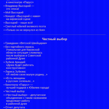
в кинотеатре «Парус»
•
Владимир Высоцкий —
это эпоха!
•
Мой Высоцкий
•
Концерт «Высоцкий с нами»
на кировской сцене
•
Высоцкий – наше всё!
•
Светлый юбилей великого поэта
•
«Только он не вернулся из боя»
Честный выбор
•
Гражданин «Вятской Швейцарии»
•
Без партийного окраса.
Уникальная для Кировской
области ситуация сложилась
после выборов в Советской
районной Думе
•
Зубков Аркадий:
«Дума будет работать
конструктивно»
•
Лариса Зубкова:
«Я люблю свою малую родину...»
•
«Есть женщины
в русских селеньях...»
•
Кинотеатр «Парус» —
лучший подарок к Юбилею города!
•
Честный выбор
• «Честный выбор» –
депутатское
объединение с таким названием
продолжает работу
в районной думе
•
Отчет депутата