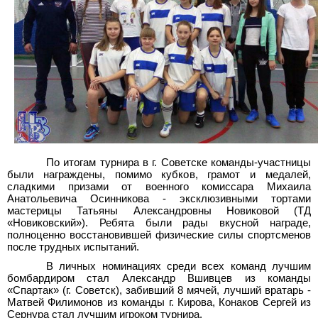
По итогам турнира в г.
Советске команды-участницы
были награждены, помимо кубков, грамот и медалей,
сладкими призами от военного комиссара Михаила
Анатольевича Осинникова - эксклюзивными тортами
мастерицы Татьяны Александровны Новиковой (ТД
«Новиковский»). Ребята были рады вкусной награде,
полноценно восстановившей физические силы спортсменов
после трудных испытаний.
В личных номинациях среди всех команд лучшим
бомбардиром стал Александр Вшивцев из команды
«Спартак» (г.
Советск), забивший 8
мячей, лучший вратарь -
Матвей Филимонов из команды г.
Кирова, Конаков Сергей из
Сернура стал лучшим игроком турнира.