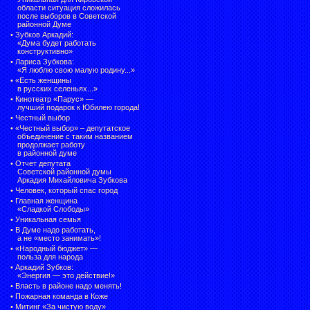
области ситуация сложилась
после выборов в Советской
районной Думе
•
Зубков Аркадий:
«Дума будет работать
конструктивно»
•
Лариса Зубкова:
«Я люблю свою малую родину...»
•
«Есть женщины
в русских селеньях...»
•
Кинотеатр «Парус» —
лучший подарок к Юбилею города!
•
Честный выбор
• «Честный выбор» –
депутатское
объединение с таким названием
продолжает работу
в районной думе
•
Отчет депутата
Советской районной думы
Аркадия Михайловича Зубкова
•
Человек, который спас город
•
Главная женщина
«Сладкой Слободы»
•
Уникальная семья
•
В Думе надо работать,
а не «место занимать»!
•
«Народный бюджет» —
польза для народа
•
Аркадий Зубков:
«Энергия — это действие!»
•
Власть в районе надо менять!
•
Пожарная команда в Коже
•
Митинг «За чистую воду»