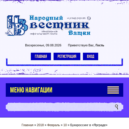
Воскресенье, 09.08.2026
Приветствую Вас
,
Гость
ГЛАВНАЯ
РЕГИСТРАЦИЯ
ВХОД
МЕНЮ НАВИГАЦИИ
Главная
»
2018
»
Февраль
»
10
» Буккроссинг в «Ярграде»