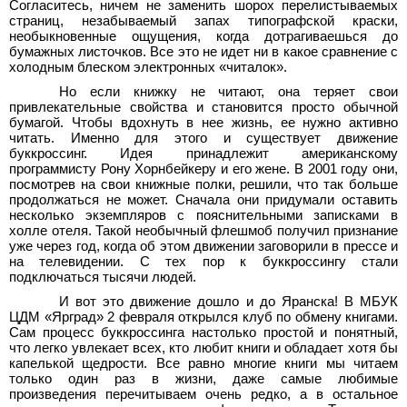
Согласитесь, ничем не заменить шорох перелистываемых
страниц, незабываемый запах типографской краски,
необыкновенные ощущения, когда дотрагиваешься до
бумажных листочков. Все это не идет ни в какое сравнение с
холодным блеском электронных «читалок».
Но если книжку не читают, она теряет свои
привлекательные свойства и становится просто обычной
бумагой. Чтобы вдохнуть в нее жизнь, ее нужно активно
читать. Именно для этого и существует движение
буккроссинг. Идея принадлежит американскому
программисту Рону Хорнбейкеру и его жене. В 2001
году они,
посмотрев на свои книжные полки, решили, что так больше
продолжаться не может. Сначала они придумали оставить
несколько экземпляров с пояснительными записками в
холле отеля. Такой необычный флешмоб получил признание
уже через год, когда об этом движении заговорили в прессе и
на телевидении. С тех пор к буккроссингу стали
подключаться тысячи людей.
И вот это движение дошло и до Яранска! В МБУК
ЦДМ «Ярград» 2
февраля открылся клуб по обмену книгами.
Сам процесс буккроссинга настолько простой и понятный,
что легко увлекает всех, кто любит книги и обладает хотя бы
капелькой щедрости. Все равно многие книги мы читаем
только один раз в жизни, даже самые любимые
произведения перечитываем очень редко, а в остальное