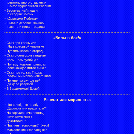
регионального отделения
Союза журналистов России!
•
Бессмертный подвиг
в сердцах живых
•
«Дорогами Победы»
•
9 Мая в деревне Фокино:
память и живая традиция
«Вилы в бок!»
•
Сказ про хрень или
Яд в красивой упаковке
•
Пустили козла в огород?
•
Сказ о сельском тандеме
•
Лось – самоубийца?
•
Почему Кошкин приписал
себе каждое пятое яйцо?
•
Сказ про то, как Тишка
лодочный мотор испытывал
•
По мне, уж лучше пей,
да дело разумей
•
В Зашижемье! Домой!
Ренегат или марионетка
•
Что в лоб, что по лбу!
Дуролом или вредитель?!
•
На зеркало неча пенять,
коли рожа крива
•
Докатились?
•
Павлины, говоришь?.. Хе-х!
•
Мамаевские «засланцы»?