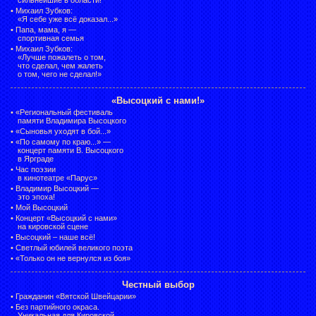
•
Михаил Зубков:
«Я себе уже всё доказал...»
•
Папа, мама, я —
спортивная семья
•
Михаил Зубков:
«Лучше пожалеть о том,
что сделал, чем жалеть
о том, чего не сделал!»
«Высоцкий с нами!»
•
«Региональный фестиваль
памяти Владимира Высоцкого
•
«Сыновья уходят в бой...»
•
«По самому по краю...» —
концерт памяти В. Высоцкого
в Ярграде
•
Час поэзии
в кинотеатре «Парус»
•
Владимир Высоцкий —
это эпоха!
•
Мой Высоцкий
•
Концерт «Высоцкий с нами»
на кировской сцене
•
Высоцкий – наше всё!
•
Светлый юбилей великого поэта
•
«Только он не вернулся из боя»
Честный выбор
•
Гражданин «Вятской Швейцарии»
•
Без партийного окраса.
Уникальная для Кировской