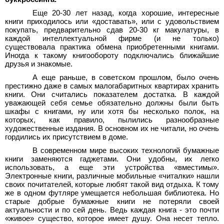
Еще 20-30 лет назад, когда хорошие, интересные
книги приходилось или «доставать», или с удовольствием
покупать, предварительно сдав 20-30
кг макулатуры, в
каждой интеллектуальной фирме (и не только)
существовала практика обмена приобретенными книгами.
Иногда к такому книгообороту подключались ближайшие
друзья и знакомые.
А еще раньше, в советском прошлом, было очень
престижно даже в самых малогабаритных квартирах хранить
книги. Они считались показателем достатка. В каждой
уважающей себя семье обязательно должны были быть
шкафы с книгами, ну или хотя бы несколько полок, на
которых, как правило, пылились разнообразные
художественные издания. В основном их не читали, но очень
гордились их присутствием в доме.
В современном мире высоких технологий бумажные
книги заменяются гаджетами. Они удобны, их легко
использовать, а еще эти устройства «вместимы».
Электронные книги, различные мобильные «читалки» нашли
своих почитателей, которые любят такой вид отдыха. К тому
же в одном футляре умещается небольшая библиотека. Но
старые добрые бумажные книги не потеряли своей
актуальности и по сей день. Ведь каждая книга - это почти
«живое» существо, которое имеет душу. Она несет тепло.