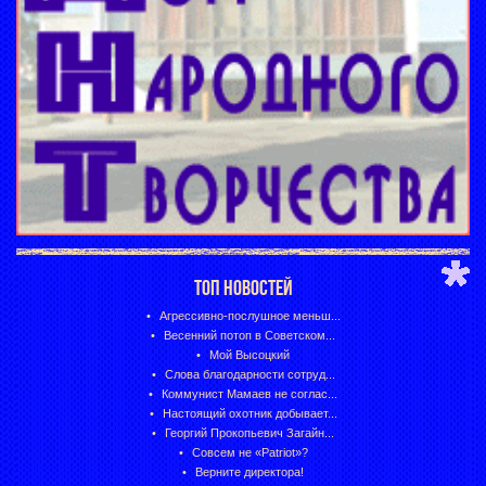
ТОП НОВОСТЕЙ
Агрессивно-послушное меньш...
Весенний потоп в Советском...
Мой Высоцкий
Слова благодарности сотруд...
Коммунист Мамаев не соглас...
Настоящий охотник добывает...
Георгий Прокопьевич Загайн...
Совсем не «Patriot»?
Верните директора!