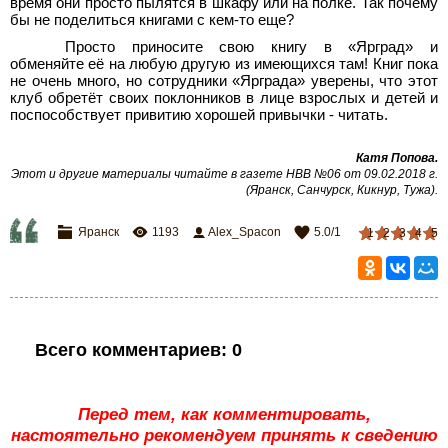
время они просто пылятся в шкафу или на полке. Так почему
бы не поделиться книгами с кем-то еще?
Просто приносите свою книгу в «Ярград» и
обменяйте её на любую другую из имеющихся там! Книг пока
не очень много, но сотрудники «Ярграда» уверены, что этот
клуб обретёт своих поклонников в лице взрослых и детей и
поспособствует привитию хорошей привычки - читать.
Катя Попова.
Этот и другие материалы читайте в газете НВВ №06 от 09.02.2018 г.
(Яранск, Санчурск, Кикнур, Тужа).
Яранск
1193
Alex_Spacon
5.0
/
1
1
2
3
4
5
Всего комментариев
:
0
Перед тем, как комментировать,
настоятельно рекомендуем принять к сведению