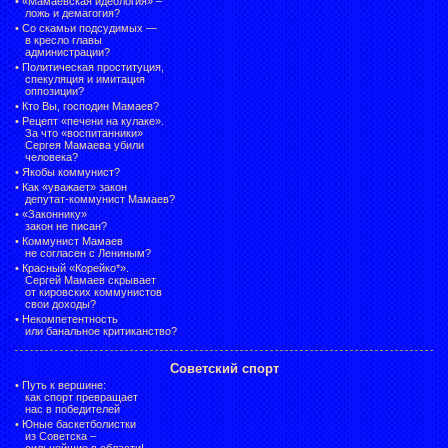
•
«Мамаевская идеология» –
ложь и демагогия?
•
Со скамьи подсудимых —
в кресло главы
администрации?
•
Политическая проституция,
спекуляция и имитация
оппозиции?
•
Кто Вы, господин Мамаев?
•
Рецепт «печени на кулаке».
За что «воспитанники»
Сергея Мамаева убили
человека?
•
Якобы коммунист?
•
Как «уважает» закон
депутат-коммунист Мамаев?
•
«Законнику»
закон не писан?
•
Коммунист Мамаев
не согласен с Лениным?
•
Красный «Корейко*».
Сергей Мамаев скрывает
от кировских коммунистов
свои доходы?
•
Некомпетентность
или банальное критиканство?
Советский спорт
•
Путь к вершине:
как спорт превращает
нас в победителей
•
Юные баскетболистки
из Советска –
сильнейшие в области!