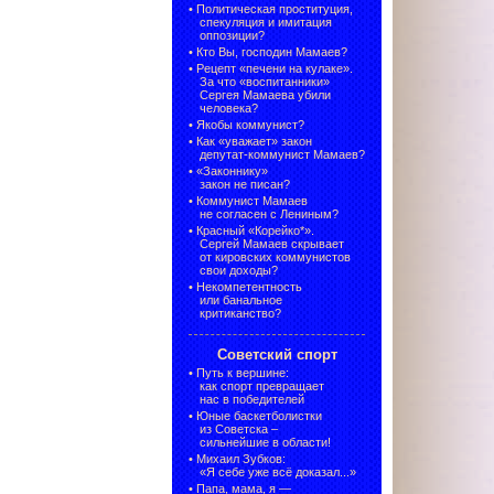
•
Политическая проституция,
спекуляция и имитация
оппозиции?
•
Кто Вы, господин Мамаев?
•
Рецепт «печени на кулаке».
За что «воспитанники»
Сергея Мамаева убили
человека?
•
Якобы коммунист?
•
Как «уважает» закон
депутат-коммунист Мамаев?
•
«Законнику»
закон не писан?
•
Коммунист Мамаев
не согласен с Лениным?
•
Красный «Корейко*».
Сергей Мамаев скрывает
от кировских коммунистов
свои доходы?
•
Некомпетентность
или банальное
критиканство?
Советский спорт
•
Путь к вершине:
как спорт превращает
нас в победителей
•
Юные баскетболистки
из Советска –
сильнейшие в области!
•
Михаил Зубков:
«Я себе уже всё доказал...»
•
Папа, мама, я —