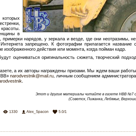
которых
стренки,
красоты.
енщины в
 примерки нарядов, у зеркала и везде, где они неотразимы, н
 Интернета запрещено. К фотографии прилагается название
е изображенного действия или момента, когда пойман кадр.
буду
т оцениваться оригинальность сюжета, творческий подхо
азете, а их авторы награждены призами. Мы ждем ваши работы
«НВВ»
narodvestnik@mail.ru
, личным сообщением администратора
arodvestnik
.
Этот и другие материалы читайте в газете НВВ №7 от
(Советск, Пижанка, Лебяжье, Верхош
1330
Alex_Spacon
5.0
/
1