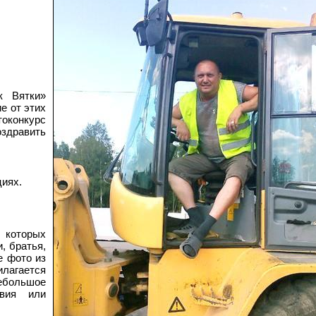
к Вятки»
е от этих
оконкурс
оздравить
!
циях.
которых
, братья,
е фото из
лагается
ебольшое
твия или