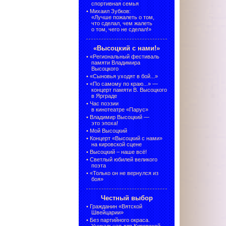
спортивная семья
•
Михаил Зубков:
«Лучше пожалеть о том,
что сделал, чем жалеть
о том, чего не сделал!»
«Высоцкий с нами!»
•
«Региональный фестиваль
памяти Владимира
Высоцкого
•
«Сыновья уходят в бой...»
•
«По самому по краю...» —
концерт памяти В. Высоцкого
в Ярграде
•
Час поэзии
в кинотеатре «Парус»
•
Владимир Высоцкий —
это эпоха!
•
Мой Высоцкий
•
Концерт «Высоцкий с нами»
на кировской сцене
•
Высоцкий – наше всё!
•
Светлый юбилей великого
поэта
•
«Только он не вернулся из
боя»
Честный выбор
•
Гражданин «Вятской
Швейцарии»
•
Без партийного окраса.