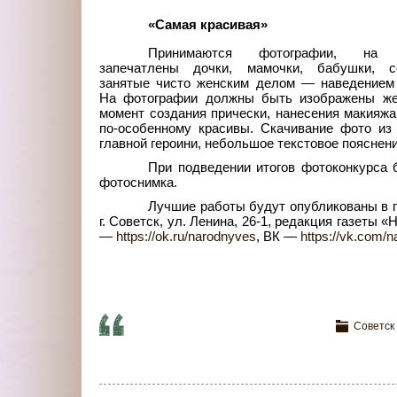
«Самая красивая»
Принимаются фотографии, на 
за
печатлены дочки, мамочки, бабушки, се
занятые чисто женским делом — наведением 
На фотографии должны быть изображены ж
момент создания прически, нанесения макияжа,
по-особенному красивы. Скачивание фото из
главной героини, небольшое текстовое пояснени
При подведении итогов фотоконкурса 
фотоснимка.
Лучшие работы будут опубликованы в г
г.
Советск, ул.
Ленина, 26-1, редакция газеты 
—
https://ok.ru/narodnyves
, ВК
—
https://vk.com/n
Советск