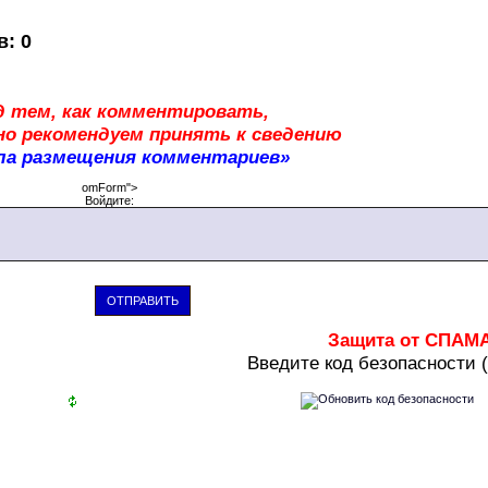
в
:
0
д тем, как комментировать,
о рекомендуем принять к сведению
ла размещения комментариев»
omForm">
Войдите:
ОТПРАВИТЬ
Защита от СПАМ
В
ведите код безопасности