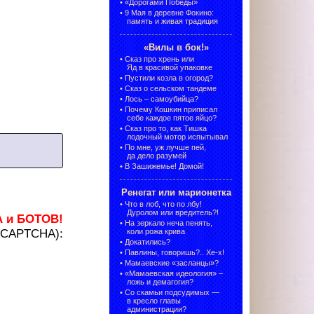
•
«Дорогами Победы»
•
9 Мая в деревне Фокино:
память и живая традиция
«Вилы в бок!»
•
Сказ про хрень или
Яд в красивой упаковке
•
Пустили козла в огород?
•
Сказ о сельском тандеме
•
Лось – самоубийца?
•
Почему Кошкин приписал
себе каждое пятое яйцо?
•
Сказ про то, как Тишка
лодочный мотор испытывал
•
По мне, уж лучше пей,
да дело разумей
•
В Зашижемье! Домой!
Ренегат или марионетка
•
Что в лоб, что по лбу!
Дуролом или вредитель?!
А и БОТОВ!
•
На зеркало неча пенять,
 (CAPTCHA):
коли рожа крива
•
Докатились?
•
Павлины, говоришь?.. Хе-х!
•
Мамаевские «засланцы»?
•
«Мамаевская идеология» –
ложь и демагогия?
•
Со скамьи подсудимых —
в кресло главы
администрации?