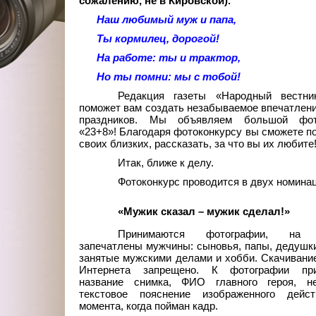
сожалению, не в Кировской).
Наш любимый муж и папа,
Ты кормилец, дорогой!
На работе: ты и трактор,
Но ты помни: мы с тобой!
Редакция газеты «Народный вестни
поможет вам создать незабываемое впечатлени
праздников. Мы объявляем большой фот
«23+8»! Благодаря фотоконкурсу вы сможете п
своих близких, рассказать, за что вы их любите
Итак, ближе к делу.
Фотоконкурс проводится в двух номина
«Мужик сказал – мужик сделал!»
Принимаются фотографии, на 
запечатлены мужчины: сыновья, папы, дедушки
занятые мужскими делами и хобби. Скачивани
Интернета запрещено. К фотографии при
название снимка, ФИО главного героя, н
текстовое пояснение изображенного дейс
момента, когда пойман кадр.