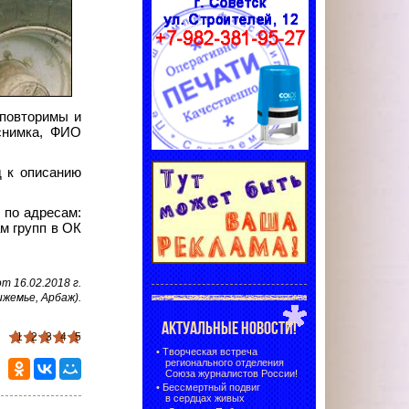
еповторимы и
 снимка, ФИО
д к описанию
 по адресам:
м групп в ОК
 16.02.2018 г.
ижемье, Арбаж).
АКТУАЛЬНЫЕ НОВОСТИ!
1
2
3
4
5
•
Творческая встреча
регионального отделения
Союза журналистов России!
•
Бессмертный подвиг
в сердцах живых