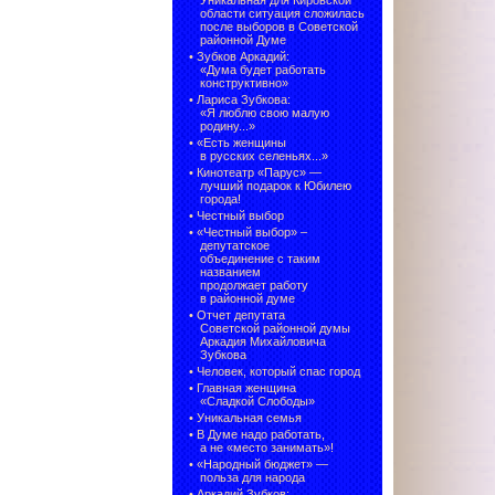
Уникальная для Кировской
области ситуация сложилась
после выборов в Советской
районной Думе
•
Зубков Аркадий:
«Дума будет работать
конструктивно»
•
Лариса Зубкова:
«Я люблю свою малую
родину...»
•
«Есть женщины
в русских селеньях...»
•
Кинотеатр «Парус» —
лучший подарок к Юбилею
города!
•
Честный выбор
• «Честный выбор» –
депутатское
объединение с таким
названием
продолжает работу
в районной думе
•
Отчет депутата
Советской районной думы
Аркадия Михайловича
Зубкова
•
Человек, который спас город
•
Главная женщина
«Сладкой Слободы»
•
Уникальная семья
•
В Думе надо работать,
а не «место занимать»!
•
«Народный бюджет» —
польза для народа
•
Аркадий Зубков: