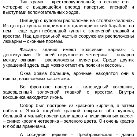
Тип храма – крестовокупольный; в основе его –
четверик с выдающейся вперед папертью, апсидой и
выступами вспомогательных ходов.
Цилиндр с куполом расположен на столбах-пилонах.
Из центра купола поднимается цилиндрический барабан; на
нем – еще один небольшой купол с золоченой главкой и
крестом. Над центральной частью сооружения расположены
люкарны – оконные проемы.
Фасады здания имеют красивые карнизы с
дентикулами. По всей окружности четверика – попарно
между окнами – расположены пилястры. Среди других
украшений здесь еще можно отметить пояски и кессоны.
Окна храма большие, арочные, находятся они в
нишах, называемых кассетами.
Во фронтоне паперти - килевидный кокошник,
завершенный золоченой главкой с крестом. Внутри
кокошника находится икона.
Собор был построен из красного кирпича, а затем
побелен. Яркой голубой краской покрыты оба купола,
большой и малый; пояски цилиндров и ниши оконных кассет
– синие; кровля четверика – зеленого цвета. Он очень красив
и любим яраничами.
А соседняя церковь - Преображенская - давно