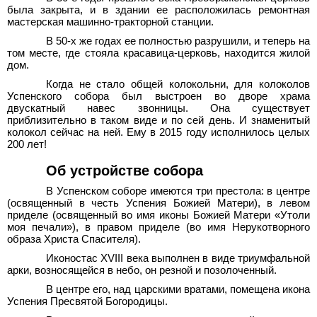
была закрыта, и в здании ее расположилась ремонтная
мастерская машинно-тракторной станции.
В 50-х же годах ее полностью разрушили, и теперь на
том месте, где стояла красавица-церковь, находится жилой
дом.
Когда не стало общей колокольни, для колоколов
Успенского собора был выстроен во дворе храма
двускатный навес звонницы. Она существует
приблизительно в таком виде и по сей день. И знаменитый
колокол сейчас на ней. Ему в 2015 году исполнилось целых
200
лет!
Об устройстве собора
В Успенском соборе имеются три престола: в центре
(освященный в честь Успения Божией Матери), в левом
приделе (освященный во имя иконы Божией Матери «Утоли
моя печали»), в правом приделе (во имя Нерукотворного
образа Христа Спасителя).
Иконостас XVIII века выполнен в виде триумфальной
арки, возносящейся в небо, он резной и позолоченный.
В центре его, над царскими вратами, помещена икона
Успения Пресвятой Богородицы.