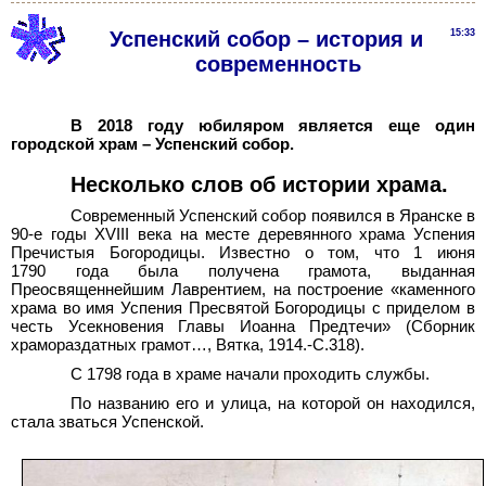
Успенский собор – история и
15:33
современность
В 2018 году юбиляром является еще один
городской храм – Успенский собор.
Несколько слов об истории храма.
Современный Успенский собор появился в Яранске в
90-е годы XVIII века на месте деревянного храма Успения
Пречистыя Богородицы. Известно о том, что 1
июня
1790
года была получена грамота, выданная
Преосвященнейшим Лаврентием, на построение «каменного
храма во имя Успения Пресвятой Богородицы с приделом в
честь Усекновения Главы Иоанна Предтечи» (Сборник
храмораздатных грамот…, Вятка, 1914.-С.318).
С 1798 года в храме начали проходить службы.
По названию его и улица, на которой он находился,
стала зваться Успенской.