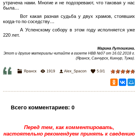
утрачена нами. Многие и не подозревают, что таковая у нас
была…
Вот какая разная судьба у двух храмов, стоявших
когда-то по соседству…
А Успенскому собору в этом году исполняется уже
220 лет.
Марина Лутошкина.
Этот и другие материалы читайте в газете НВВ №07 от 16.02.2018 г.
(Яранск, Санчурск, Кикнур, Тужа).
Яранск
1919
Alex_Spacon
5.0
/
1
1
2
3
4
5
Всего комментариев
:
0
Перед тем, как комментировать,
настоятельно рекомендуем принять к сведению