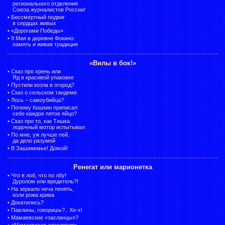
регионального отделения
Союза журналистов России!
•
Бессмертный подвиг
в сердцах живых
•
«Дорогами Победы»
•
9 Мая в деревне Фокино:
память и живая традиция
«Вилы в бок!»
•
Сказ про хрень или
Яд в красивой упаковке
•
Пустили козла в огород?
•
Сказ о сельском тандеме
•
Лось – самоубийца?
•
Почему Кошкин приписал
себе каждое пятое яйцо?
•
Сказ про то, как Тишка
лодочный мотор испытывал
•
По мне, уж лучше пей,
да дело разумей
•
В Зашижемье! Домой!
Ренегат или марионетка
•
Что в лоб, что по лбу!
Дуролом или вредитель?!
•
На зеркало неча пенять,
коли рожа крива
•
Докатились?
•
Павлины, говоришь?.. Хе-х!
•
Мамаевские «засланцы»?
•
«Мамаевская идеология» –