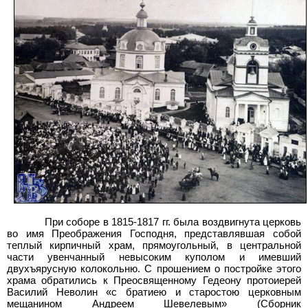
При соборе в 1815-1817 гг. была воздвигнута церковь
во имя Преображения Господня, представлявшая собой
теплый кирпичный храм, прямоугольный, в центральной
части увенчанный невысоким куполом и имевший
двухъярусную колокольню. С прошением о постройке этого
храма обратились к Преосвященному Гедеону протоиерей
Василий Неволин «с братиею и старостою церковным
мещанином Андреем Шевелевым» (Сборник