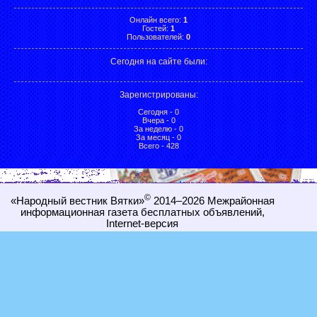
Онлайн всего:
1
Гостей:
1
Пользователей:
0
Сегодня на сайте были:
Зарегистрированы
:
Сегодня - 0
Вчера - 0
За неделю - 0
За месяц - 0
Всего - 428
©
«Народный вестник Вятки»
2014–2026
Межрайонная
информационная газета бесплатных объявлений,
Internet-
версия