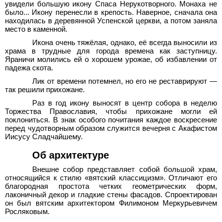
увидели большую икону Спаса Нерукотворного. Монаха не
было... Икону перенесли в крепость. Наверное, сначала она
находилась в деревянной Успенской церкви, а потом заняла
место в каменной.
Икона очень тяжёлая, однако, её всегда выносили из
храма в трудные для города времена как заступницу.
Яраничи молились ей о хорошем урожае, об избавлении от
падежа скота.
Лик от времени потемнел, но его не реставрируют —
так решили прихожане.
Раз в год икону выносят в центр собора в неделю
Торжества Православия, чтобы прихожане могли ей
поклониться. В знак особого почитания каждое воскресение
перед чудотворным образом служится вечерня с Акафистом
Иисусу Сладчайшему.
Об архитектуре
Внешне собор представляет собой большой храм,
относящийся к стилю «вятский классицизм». Отличают его
благородная простота четких геометрических форм,
лаконичный декор и гладкие стены фасадов. Спроектирован
он был вятским архитектором Филимоном Меркурьевичем
Росляковым.