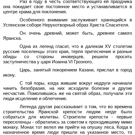
Раз в году в честь соответствующего ей праздника
она покидает свое постоянное место и устанавливается в
центре храма для поклонения.
Особенного внимания заслуживает хранящийся в
Успенском соборе Нерукотворный образ Христа Спасителя.
Он очень древний, может быть, древнее самого
Яранска.
Одна из легенд гласит, что в далеком XV столетии
русские поселенцы этого края, терпя притеснения и разные
обиды со стороны иноверцев, решили просить
заступничества у царя Иоанна
VI Грозного.
Царь, занятый покорением Казани, прислал в город
икону.
С той поры, когда жившие вокруг недруги начинали
чинить безобразия, на них исходили болезни и другие
несчастия. Помолившись же на святой образ, получали эти
люди исцеление и облегчение.
Легенда другая рассказывает о том, что во времена
строительства Яранской крепости людям негде было
собраться для молитвы. Строители крепости - первые
переселенцы - обратились за советом к проходившему мимо
монаху. Монах тот велел им прийти на опушку леса. Когда в
назначенное время люди пришли на указанное место, то