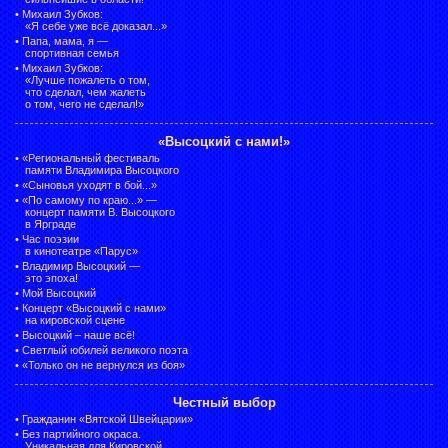
•
Михаил Зубков:
«Я себе уже всё доказал...»
•
Папа, мама, я —
спортивная семья
•
Михаил Зубков:
«Лучше пожалеть о том,
что сделал, чем жалеть
о том, чего не сделал!»
«Высоцкий с нами!»
•
«Региональный фестиваль
памяти Владимира Высоцкого
•
«Сыновья уходят в бой...»
•
«По самому по краю...» —
концерт памяти В. Высоцкого
в Ярграде
•
Час поэзии
в кинотеатре «Парус»
•
Владимир Высоцкий —
это эпоха!
•
Мой Высоцкий
•
Концерт «Высоцкий с нами»
на кировской сцене
•
Высоцкий – наше всё!
•
Светлый юбилей великого поэта
•
«Только он не вернулся из боя»
Честный выбор
•
Гражданин «Вятской Швейцарии»
•
Без партийного окраса.
Уникальная для Кировской