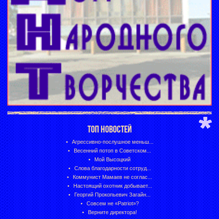
ТОП НОВОСТЕЙ
Агрессивно-послушное меньш...
Весенний потоп в Советском...
Мой Высоцкий
Слова благодарности сотруд...
Коммунист Мамаев не соглас...
Настоящий охотник добывает...
Георгий Прокопьевич Загайн...
Совсем не «Patriot»?
Верните директора!