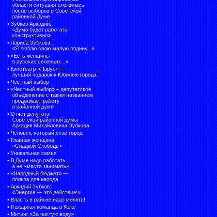
области ситуация сложилась
после выборов в Советской
районной Думе
•
Зубков Аркадий:
«Дума будет работать
конструктивно»
•
Лариса Зубкова:
«Я люблю свою малую родину...»
•
«Есть женщины
в русских селеньях...»
•
Кинотеатр «Парус» —
лучший подарок к Юбилею города!
•
Честный выбор
• «Честный выбор» –
депутатское
объединение с таким названием
продолжает работу
в районной думе
•
Отчет депутата
Советской районной думы
Аркадия Михайловича Зубкова
•
Человек, который спас город
•
Главная женщина
«Сладкой Слободы»
•
Уникальная семья
•
В Думе надо работать,
а не «место занимать»!
•
«Народный бюджет» —
польза для народа
•
Аркадий Зубков:
«Энергия — это действие!»
•
Власть в районе надо менять!
•
Пожарная команда в Коже
•
Митинг «За чистую воду»