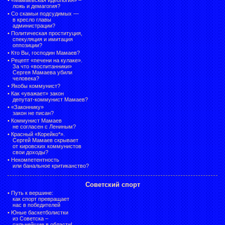
ложь и демагогия?
•
Со скамьи подсудимых —
в кресло главы
администрации?
•
Политическая проституция,
спекуляция и имитация
оппозиции?
•
Кто Вы, господин Мамаев?
•
Рецепт «печени на кулаке».
За что «воспитанники»
Сергея Мамаева убили
человека?
•
Якобы коммунист?
•
Как «уважает» закон
депутат-коммунист Мамаев?
•
«Законнику»
закон не писан?
•
Коммунист Мамаев
не согласен с Лениным?
•
Красный «Корейко*».
Сергей Мамаев скрывает
от кировских коммунистов
свои доходы?
•
Некомпетентность
или банальное критиканство?
Советский спорт
•
Путь к вершине:
как спорт превращает
нас в победителей
•
Юные баскетболистки
из Советска –
сильнейшие в области!