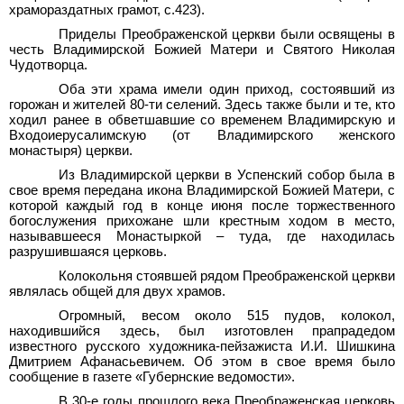
храмораздатных грамот, с.423).
Приделы Преображенской церкви были освящены в
честь Владимирской Божией Матери и Святого Николая
Чудотворца.
Оба эти храма имели один приход, состоявший из
горожан и жителей 80-ти селений. Здесь также были и те, кто
ходил ранее в обветшавшие со временем Владимирскую и
Входоиерусалимскую (от Владимирского женского
монастыря) церкви.
Из Владимирской церкви в Успенский собор была в
свое время передана икона Владимирской Божией Матери, с
которой каждый год в конце июня после торжественного
богослужения прихожане шли крестным ходом в место,
называвшееся Монастыркой – туда, где находилась
разрушившаяся церковь.
Колокольня стоявшей рядом Преображенской церкви
являлась общей для двух храмов.
Огромный, весом около 515
пудов, колокол,
находившийся здесь, был изготовлен прапрадедом
известного русского художника-пейзажиста И.И.
Шишкина
Дмитрием Афанасьевичем. Об этом в свое время было
сообщение в газете «Губернские ведомости».
В 30-е годы прошлого века Преображенская церковь