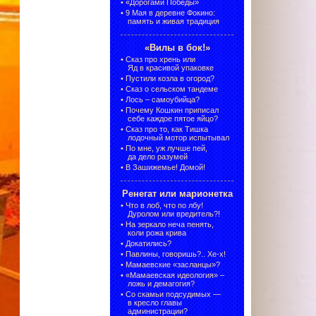
•
«Дорогами Победы»
•
9 Мая в деревне Фокино:
память и живая традиция
«Вилы в бок!»
•
Сказ про хрень или
Яд в красивой упаковке
•
Пустили козла в огород?
•
Сказ о сельском тандеме
•
Лось – самоубийца?
•
Почему Кошкин приписал
себе каждое пятое яйцо?
•
Сказ про то, как Тишка
лодочный мотор испытывал
•
По мне, уж лучше пей,
да дело разумей
•
В Зашижемье! Домой!
Ренегат или марионетка
•
Что в лоб, что по лбу!
Дуролом или вредитель?!
•
На зеркало неча пенять,
коли рожа крива
•
Докатились?
•
Павлины, говоришь?.. Хе-х!
•
Мамаевские «засланцы»?
•
«Мамаевская идеология» –
ложь и демагогия?
•
Со скамьи подсудимых —
в кресло главы
администрации?