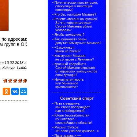
•
Политическая проституция,
спекуляция и имитация
оппозиции?
•
Кто Вы, господин Мамаев?
•
Рецепт «печени на кулаке».
За что «воспитанники»
Сергея Мамаева убили
человека?
•
Якобы коммунист?
 по адресам:
•
Как «уважает» закон
депутат-коммунист Мамаев?
 групп в ОК
•
«Законнику»
закон не писан?
•
Коммунист Мамаев
не согласен с Лениным?
 16.02.2018 г.
•
Красный «Корейко*».
, Кикнур, Тужа).
Сергей Мамаев скрывает
от кировских коммунистов
свои доходы?
•
Некомпетентность
1
2
3
4
5
или банальное
критиканство?
Советский спорт
•
Путь к вершине:
как спорт превращает
нас в победителей
•
Юные баскетболистки
из Советска –
сильнейшие в области!
•
Михаил Зубков:
«Я себе уже всё доказал...»
•
Папа, мама, я —