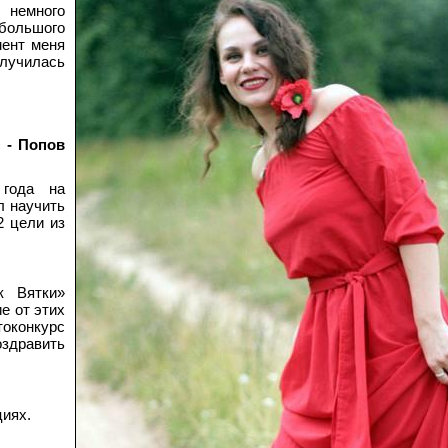
 немного
ебольшого
мент меня
лучилась
 - Попов
года на
л научить
2 цели из
к Вятки»
е от этих
оконкурс
оздравить
!
циях.