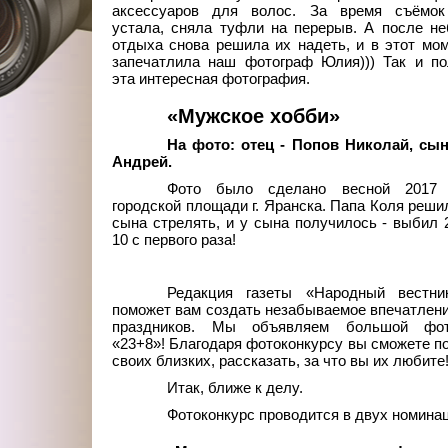
аксессуаров для волос. За время съёмок
устала, сняла туфли на перерыв. А после н
отдыха снова решила их надеть, и в этот мо
запечатлила наш фотограф Юлия))) Так и по
эта интересная фотография.
«Мужское хобби»
На фото: отец - Попов Николай, сын
Андрей.
Фото было сделано весной 2017 
городской площади г. Яранска. Папа Коля реши
сына стрелять, и у сына получилось - выбил 
10 с первого раза!
Редакция газеты «Народный вестни
поможет вам создать незабываемое впечатлени
праздников. Мы объявляем большой фот
«23+8»! Благодаря фотоконкурсу вы сможете п
своих близких, рассказать, за что вы их любите
Итак, ближе к делу.
Фотоконкурс проводится в двух номина