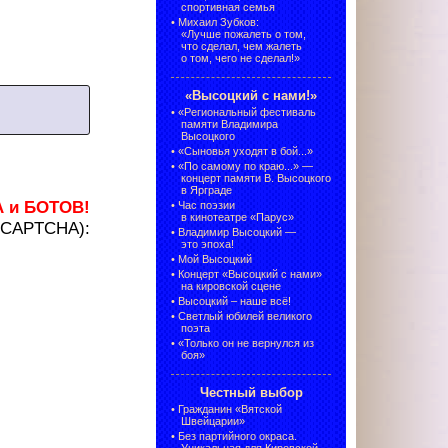
спортивная семья
•
Михаил Зубков:
«Лучше пожалеть о том,
что сделал, чем жалеть
о том, чего не сделал!»
«Высоцкий с нами!»
•
«Региональный фестиваль
памяти Владимира
Высоцкого
•
«Сыновья уходят в бой...»
•
«По самому по краю...» —
концерт памяти В. Высоцкого
в Ярграде
А и БОТОВ!
•
Час поэзии
в кинотеатре «Парус»
 (CAPTCHA):
•
Владимир Высоцкий —
это эпоха!
•
Мой Высоцкий
•
Концерт «Высоцкий с нами»
на кировской сцене
•
Высоцкий – наше всё!
•
Светлый юбилей великого
поэта
•
«Только он не вернулся из
боя»
Честный выбор
•
Гражданин «Вятской
Швейцарии»
•
Без партийного окраса.