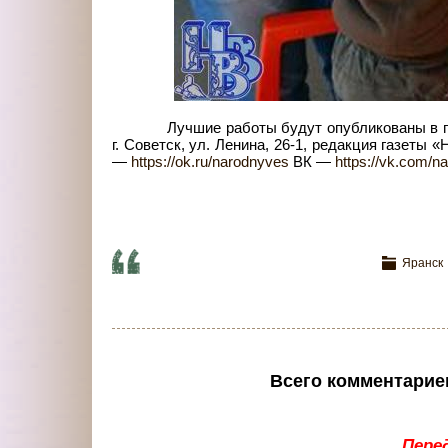
Лучшие работы будут опубликованы в г
г.
Советск, ул.
Ленина, 26-1, редакция газеты 
—
https://ok.ru/narodnyves
ВК
—
https://vk.com/n
Яранск
Всего комментарие
Пере