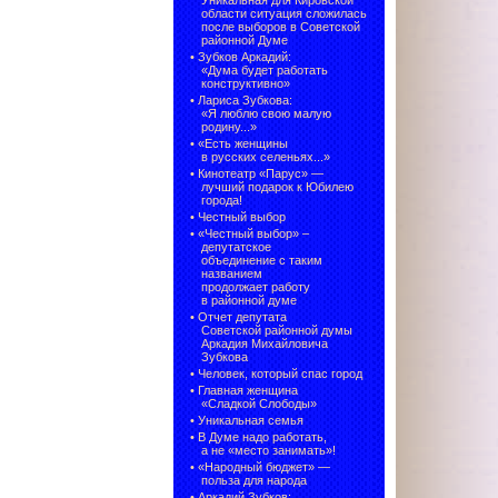
Уникальная для Кировской
области ситуация сложилась
после выборов в Советской
районной Думе
•
Зубков Аркадий:
«Дума будет работать
конструктивно»
•
Лариса Зубкова:
«Я люблю свою малую
родину...»
•
«Есть женщины
в русских селеньях...»
•
Кинотеатр «Парус» —
лучший подарок к Юбилею
города!
•
Честный выбор
• «Честный выбор» –
депутатское
объединение с таким
названием
продолжает работу
в районной думе
•
Отчет депутата
Советской районной думы
Аркадия Михайловича
Зубкова
•
Человек, который спас город
•
Главная женщина
«Сладкой Слободы»
•
Уникальная семья
•
В Думе надо работать,
а не «место занимать»!
•
«Народный бюджет» —
польза для народа
•
Аркадий Зубков: