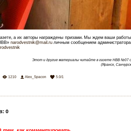
азете, а их авторы награждены призами. Мы ждем ваши работы
«НВВ»
narodvestnik@mail.ru
личным сообщением администраторам
arodvestnik
Этот и другие материалы читайте в газете НВВ №07 от
(Яранск, Санчурск
1210
Alex_Spacon
5.0
/
1
в
:
0
д тем, как комментировать,