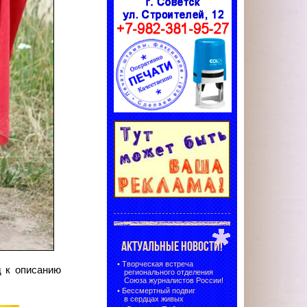
АКТУАЛЬНЫЕ НОВОСТИ!
•
Творческая встреча
д к описанию
регионального отделения
Союза журналистов России!
•
Бессмертный подвиг
в сердцах живых