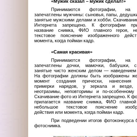
«Мужик сказал – мужик сделал!»
Принимаются фотографии, на 
запечатлены мужчины: сыновья, папы, дедушки
занятые мужскими делами и хобби. Скачивани
Интернета запрещено. К фотографии при
название снимка, ФИО главного героя, н
текстовое пояснение изображенного дейс
момента, когда пойман кадр.
«Самая красивая»
Принимаются фотографии, на 
запечатлены дочки, мамочки, бабушки, се
занятые чисто женским делом — наведением 
На фотографии должны быть изображены ж
момент создания прически, нанесения 
примерки нарядов, у зеркала и везде,
неотразимы, неповторимы и по-особенному 
Скачивание фото из Интернета запрещено. К ф
прилагается название снимка, ФИО главной 
небольшое текстовое пояснение изобра
действия или момента, когда пойман кадр.
При подведении итогов фотоконкурса 
фотоснимка.