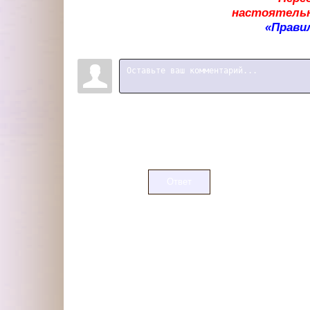
настоятельн
«Прави