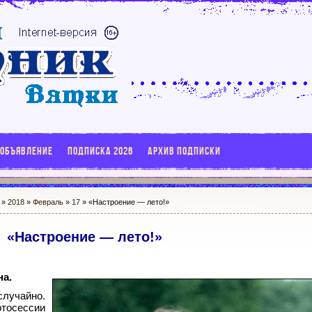
 ОБЪЯВЛЕНИЕ
ПОДПИСКА 2026
АРХИВ ПОДПИСКИ
»
2018
»
Февраль
»
17
» «Настроение — лето!»
«Настроение — лето!»
на.
случайно.
осессии