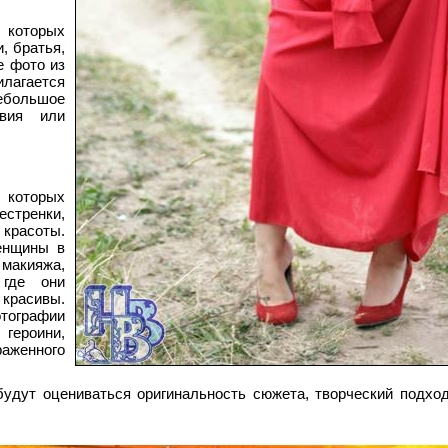
которых
, братья,
е фото из
лагается
ебольшое
твия или
которых
стренки,
красоты.
енщины в
макияжа,
 где они
красивы.
отографии
героини,
женного
будут оцениваться оригинальность сюжета, творческий подхо