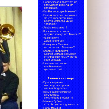
•
Политическая проституция,
спекуляция и имитация
оппозиции?
•
Кто Вы, господин Мамаев?
•
Рецепт «печени на кулаке».
За что «воспитанники»
Сергея Мамаева убили
человека?
•
Якобы коммунист?
•
Как «уважает» закон
депутат-коммунист Мамаев?
•
«Законнику»
закон не писан?
•
Коммунист Мамаев
не согласен с Лениным?
•
Красный «Корейко*».
Сергей Мамаев скрывает
от кировских коммунистов
свои доходы?
•
Некомпетентность
или банальное
критиканство?
Советский спорт
•
Путь к вершине:
как спорт превращает
нас в победителей
•
Юные баскетболистки
из Советска –
сильнейшие в области!
•
Михаил Зубков:
«Я себе уже всё доказал...»
•
Папа, мама, я —