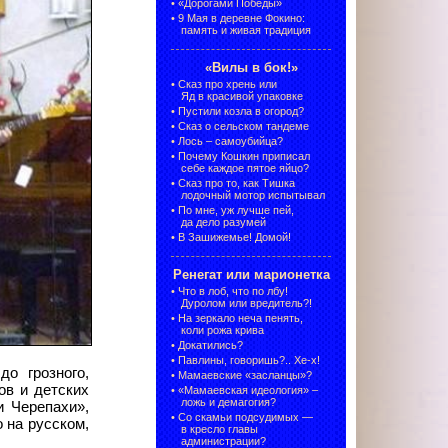
•
«Дорогами Победы»
•
9 Мая в деревне Фокино:
память и живая традиция
«Вилы в бок!»
•
Сказ про хрень или
Яд в красивой упаковке
•
Пустили козла в огород?
•
Сказ о сельском тандеме
•
Лось – самоубийца?
•
Почему Кошкин приписал
себе каждое пятое яйцо?
•
Сказ про то, как Тишка
лодочный мотор испытывал
•
По мне, уж лучше пей,
да дело разумей
•
В Зашижемье! Домой!
Ренегат или марионетка
•
Что в лоб, что по лбу!
Дуролом или вредитель?!
•
На зеркало неча пенять,
коли рожа крива
•
Докатились?
•
Павлины, говоришь?.. Хе-х!
о грозного,
•
Мамаевские «засланцы»?
ов и детских
•
«Мамаевская идеология» –
ложь и демагогия?
и Черепахи»,
•
Со скамьи подсудимых —
 на русском,
в кресло главы
администрации?