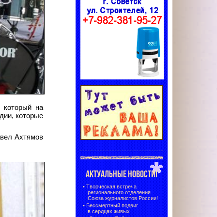
 который на
дии, которые
авел Ахтямов
АКТУАЛЬНЫЕ НОВОСТИ!
•
Творческая встреча
регионального отделения
Союза журналистов России!
•
Бессмертный подвиг
в сердцах живых