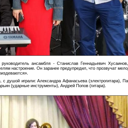
 руководитель ансамбля - Станислав Геннадьевич Хусаинов,
телям настроение. Он заранее предупредил, что прозвучат мело
оиздеваются».
 с душой играли: Александра Афанасьева (электрогитара), П
рьин (ударные инструменты), Андрей Попов (гитара).