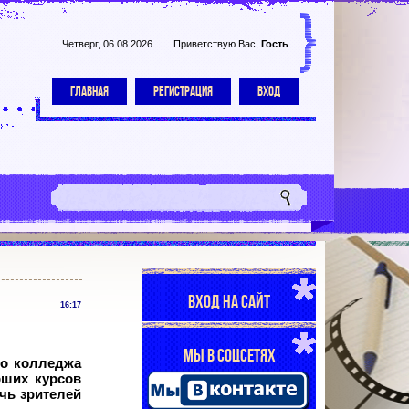
Четверг, 06.08.2026
Приветствую Вас
,
Гость
ГЛАВНАЯ
РЕГИСТРАЦИЯ
ВХОД
ВХОД НА САЙТ
16:17
МЫ В СОЦСЕТЯХ
го колледжа
рших курсов
чь зрителей