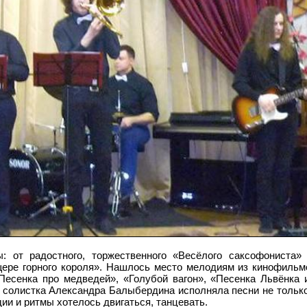
 от радостного, торжественного «Весёлого саксофониста» д
щере горного короля». Нашлось место мелодиям из кинофильм
Песенка про медведей», «Голубой вагон», «Песенка Львёнка 
солистка Александра Балыбердина исполняла песни не только
ии и ритмы хотелось двигаться, танцевать.