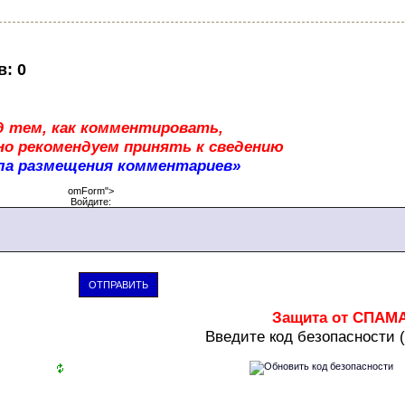
в
:
0
д тем, как комментировать,
о рекомендуем принять к сведению
ла размещения комментариев»
omForm">
Войдите:
ОТПРАВИТЬ
Защита от СПАМ
В
ведите код безопасности