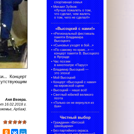
спортивная семья
•
Михаил Зубков:
«Лучше пожалеть о том,
что сделал, чем жалеть
о том, чего не сделал!»
«Высоцкий с нами!»
•
«Региональный фестиваль
памяти Владимира
Высоцкого
•
«Сыновья уходят в бой...»
•
«По самому по краю...» —
концерт памяти В. Высоцкого
в Ярграде
•
Час поэзии
в кинотеатре «Парус»
•
Владимир Высоцкий —
это эпоха!
... Концерт
•
Мой Высоцкий
сутствующим
•
Концерт «Высоцкий с нами»
на кировской сцене
•
Высоцкий – наше всё!
•
Светлый юбилей великого
поэта
Аня Вегера.
•
«Только он не вернулся из
 16.02.2018 г.
боя»
ижемье, Арбаж).
Честный выбор
1
2
3
4
5
•
Гражданин «Вятской
Швейцарии»
•
Без партийного окраса.