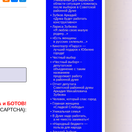
Уникальная для Кировской
области ситуация сложилась
после выборов в Советской
районной Думе
•
Зубков Аркадий:
«Дума будет работать
конструктивно»
•
Лариса Зубкова:
«Я люблю свою малую
родину...»
•
«Есть женщины
в русских селеньях...»
•
Кинотеатр «Парус» —
лучший подарок к Юбилею
города!
•
Честный выбор
• «Честный выбор» –
депутатское
объединение с таким
названием
продолжает работу
в районной думе
•
Отчет депутата
Советской районной думы
Аркадия Михайловича
Зубкова
•
Человек, который спас город
А и БОТОВ!
•
Главная женщина
«Сладкой Слободы»
 (CAPTCHA):
•
Уникальная семья
•
В Думе надо работать,
а не «место занимать»!
•
«Народный бюджет» —
польза для народа
•
Аркадий Зубков: