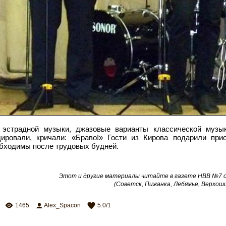
 эстрадной музыки, джазовые варианты классической музыки
ировали, кричали: «Браво!» Гости из Кирова подарили при
обходимы после трудовых будней.
Этот и другие материалы читайте в газете НВВ №7 от
(Советск, Пижанка, Лебяжье, Верхош
1465
Alex_Spacon
5.0
/
1