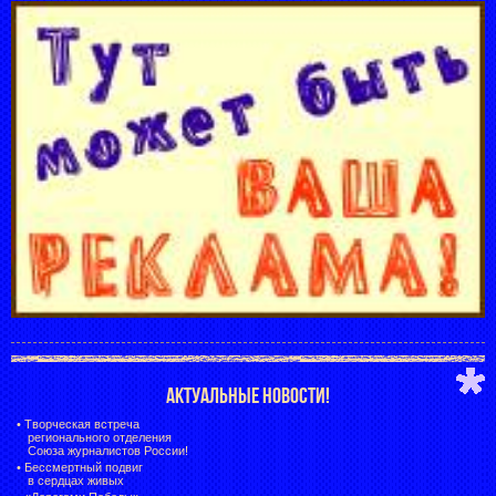
АКТУАЛЬНЫЕ НОВОСТИ!
•
Творческая встреча
регионального отделения
Союза журналистов России!
•
Бессмертный подвиг
в сердцах живых