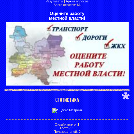
Результаты
|
Архив опросов
Всего ответов:
56
Оцените работу
местной власти!
СТАТИСТИКА
Онлайн всего:
1
Гостей:
1
Пользователей:
0