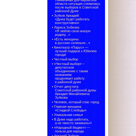
Уникальная для Кировской
области ситуация сложилась
после выборов в Советской
районной Думе
•
Зубков Аркадий:
«Дума будет работать
конструктивно»
•
Лариса Зубкова:
«Я люблю свою малую
родину...»
•
«Есть женщины
в русских селеньях...»
•
Кинотеатр «Парус» —
лучший подарок к Юбилею
города!
•
Честный выбор
• «Честный выбор» –
депутатское
объединение с таким
названием
продолжает работу
в районной думе
•
Отчет депутата
Советской районной думы
Аркадия Михайловича
Зубкова
•
Человек, который спас город
•
Главная женщина
«Сладкой Слободы»
•
Уникальная семья
•
В Думе надо работать,
а не «место занимать»!
•
«Народный бюджет» —
польза для народа
•
Аркадий Зубков: