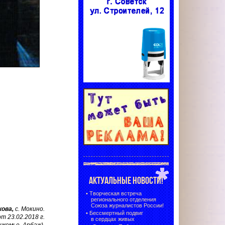
АКТУАЛЬНЫЕ НОВОСТИ!
•
Творческая встреча
регионального отделения
Союза журналистов России!
кова,
с. Мокино.
•
Бессмертный подвиг
 23.02.2018 г.
в сердцах живых