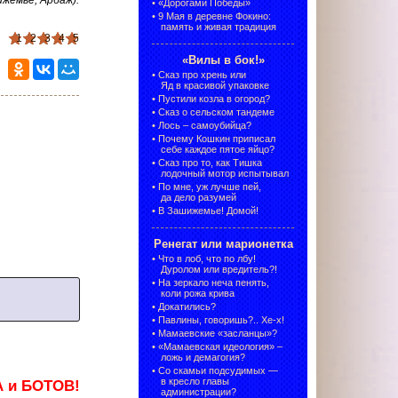
ижемье, Арбаж).
•
«Дорогами Победы»
•
9 Мая в деревне Фокино:
память и живая традиция
1
2
3
4
5
«Вилы в бок!»
•
Сказ про хрень или
Яд в красивой упаковке
•
Пустили козла в огород?
•
Сказ о сельском тандеме
•
Лось – самоубийца?
•
Почему Кошкин приписал
себе каждое пятое яйцо?
•
Сказ про то, как Тишка
лодочный мотор испытывал
•
По мне, уж лучше пей,
да дело разумей
•
В Зашижемье! Домой!
Ренегат или марионетка
•
Что в лоб, что по лбу!
Дуролом или вредитель?!
•
На зеркало неча пенять,
коли рожа крива
•
Докатились?
•
Павлины, говоришь?.. Хе-х!
•
Мамаевские «засланцы»?
•
«Мамаевская идеология» –
ложь и демагогия?
•
Со скамьи подсудимых —
в кресло главы
А и БОТОВ!
администрации?