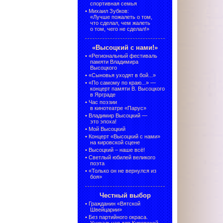
спортивная семья
•
Михаил Зубков:
«Лучше пожалеть о том,
что сделал, чем жалеть
о том, чего не сделал!»
«Высоцкий с нами!»
•
«Региональный фестиваль
памяти Владимира
Высоцкого
•
«Сыновья уходят в бой...»
•
«По самому по краю...» —
концерт памяти В. Высоцкого
в Ярграде
•
Час поэзии
в кинотеатре «Парус»
•
Владимир Высоцкий —
это эпоха!
•
Мой Высоцкий
•
Концерт «Высоцкий с нами»
на кировской сцене
•
Высоцкий – наше всё!
•
Светлый юбилей великого
поэта
•
«Только он не вернулся из
боя»
Честный выбор
•
Гражданин «Вятской
Швейцарии»
•
Без партийного окраса.