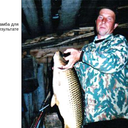
дамба для
езультате