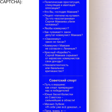
 (CAPTCHA):
•
Политическая проституция,
спекуляция и имитация
оппозиции?
•
Кто Вы, господин Мамаев?
•
Рецепт «печени на кулаке».
За что «воспитанники»
Сергея Мамаева убили
человека?
•
Якобы коммунист?
•
Как «уважает» закон
депутат-коммунист Мамаев?
•
«Законнику»
закон не писан?
•
Коммунист Мамаев
не согласен с Лениным?
•
Красный «Корейко*».
Сергей Мамаев скрывает
от кировских коммунистов
свои доходы?
•
Некомпетентность
или банальное
критиканство?
Советский спорт
•
Путь к вершине:
как спорт превращает
нас в победителей
•
Юные баскетболистки
из Советска –
сильнейшие в области!
•
Михаил Зубков:
«Я себе уже всё доказал...»
•
Папа, мама, я —