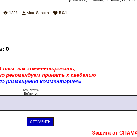
(Советск, Пижанка, Лебяжье, Верхош
1328
Alex_Spacon
5.0
/
1
в
:
0
д тем, как комментировать,
о рекомендуем принять к сведению
ла размещения комментариев»
omForm">
Войдите:
ОТПРАВИТЬ
Защита от СПАМ