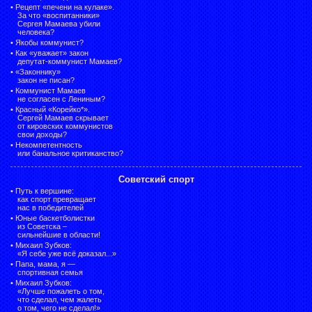
•
Рецепт «печени на кулаке».
За что «воспитанники»
Сергея Мамаева убили
человека?
•
Якобы коммунист?
•
Как «уважает» закон
депутат-коммунист Мамаев?
•
«Законнику»
закон не писан?
•
Коммунист Мамаев
не согласен с Лениным?
•
Красный «Корейко*».
Сергей Мамаев скрывает
от кировских коммунистов
свои доходы?
•
Некомпетентность
или банальное критиканство?
Советский спорт
•
Путь к вершине:
как спорт превращает
нас в победителей
•
Юные баскетболистки
из Советска –
сильнейшие в области!
•
Михаил Зубков:
«Я себе уже всё доказал...»
•
Папа, мама, я —
спортивная семья
•
Михаил Зубков:
«Лучше пожалеть о том,
что сделал, чем жалеть
о том, чего не сделал!»