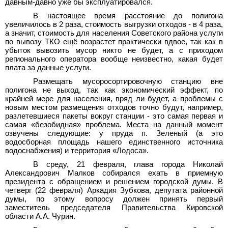
давным-давно уже бы эксплуатировался.
В настоящее время расстояние до полигона
увеличилось в 2
раза, стоимость выгрузки отходов - в 4
раза,
а значит, стоимость для населения Советского района услуги
по вывозу ТКО ещё возрастет практически вдвое, так как в
убыток вывозить мусор никто не будет, а с приходом
регионального оператора вообще неизвестно, какая будет
плата за данные услуги.
Размещать мусоросортировочную станцию вне
полигона не выход, так как экономический эффект, по
крайней мере для населения, вряд ли будет, а проблемы с
новым местом размещения отходов точно будут, например,
разлетевшиеся пакеты вокруг станции - это самая первая и
самая «безобидная» проблема. Места на данный момент
озвучены следующие: у пруда п.
Зеленый (а это
водосборная площадь нашего единственного источника
водоснабжения) и территория «Лодоса».
В среду, 21 февраля, глава города Николай
Александрович Малков собирался ехать в приемную
президента с обращением и решением городской думы. В
четверг (22 февраля) Аркадия Зубкова, депутата районной
думы, по этому вопросу должен принять первый
заместитель председателя Правительства Кировской
области А.А.
Чурин.