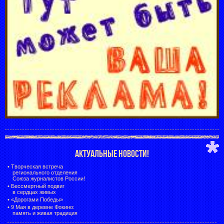
АКТУАЛЬНЫЕ НОВОСТИ!
•
Творческая встреча
регионального отделения
Союза журналистов России!
•
Бессмертный подвиг
в сердцах живых
•
«Дорогами Победы»
•
9 Мая в деревне Фокино:
память и живая традиция