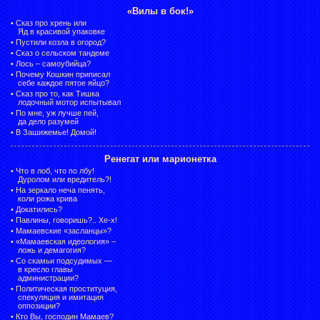
«Вилы в бок!»
•
Сказ про хрень или
Яд в красивой упаковке
•
Пустили козла в огород?
•
Сказ о сельском тандеме
•
Лось – самоубийца?
•
Почему Кошкин приписал
себе каждое пятое яйцо?
•
Сказ про то, как Тишка
лодочный мотор испытывал
•
По мне, уж лучше пей,
да дело разумей
•
В Зашижемье! Домой!
Ренегат или марионетка
•
Что в лоб, что по лбу!
Дуролом или вредитель?!
•
На зеркало неча пенять,
коли рожа крива
•
Докатились?
•
Павлины, говоришь?.. Хе-х!
•
Мамаевские «засланцы»?
•
«Мамаевская идеология» –
ложь и демагогия?
•
Со скамьи подсудимых —
в кресло главы
администрации?
•
Политическая проституция,
спекуляция и имитация
оппозиции?
•
Кто Вы, господин Мамаев?