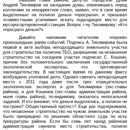
Бывший глава района, депутат городской думы
Андрей Тихомиров на заседании думы, извинившись перед
коллегами за некорректное слово, заявил, что в свое время
выделенные на полигон деньги «просрали», и призывал
«совместными усилиями» искать подходящее место для
мусоросортировочной станции. Вопрос г-ну Тихомирову: «Кто
«просрал» деньги?»
Давайте напомним читателям «героев»
произошедших ранее событий. Подпись А.
Тихомирова была
первой в акте выбора неподходящего земельного участка
для строительства полигона ТБО, разрешение на незаконное
строительство на соседнем участке подписал С.
Кошкин,
причем без положительного заключения государственной
экологической экспертизы, что противоречит
законодательству. В настоящее время по данному факту
возбуждено уголовное дело. Однако сменить неподходящее
место с 2011 года даже после трех отрицательных
экологических экспертиз и для Тихомирова (экс-главы
района), и для Кошкина (экс-главы администрации района,
ныне главы района), по-видимому, оказалось непосильной
задачей. И кто виноват, что деньги выделялись, а полигон не
построен? Общественный протест? Еще раз подчеркиваем,
что незаконное строительство на чужом земельном участке
было прекращено по решению областного суда по иску
прокуратуры района. Если бы семь лет назад районная
администрация сменила место строительства, полигон