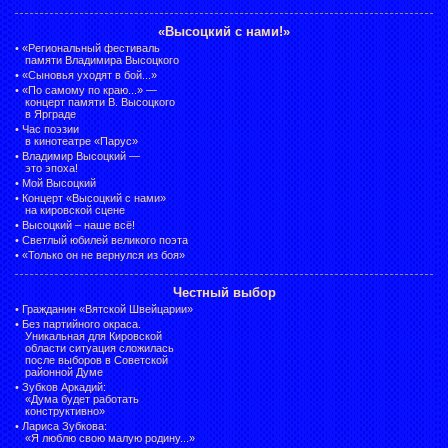
«Высоцкий с нами!»
•
«Региональный фестиваль
памяти Владимира Высоцкого
•
«Сыновья уходят в бой...»
•
«По самому по краю...» —
концерт памяти В. Высоцкого
в Ярграде
•
Час поэзии
в кинотеатре «Парус»
•
Владимир Высоцкий —
это эпоха!
•
Мой Высоцкий
•
Концерт «Высоцкий с нами»
на кировской сцене
•
Высоцкий – наше всё!
•
Светлый юбилей великого поэта
•
«Только он не вернулся из боя»
Честный выбор
•
Гражданин «Вятской Швейцарии»
•
Без партийного окраса.
Уникальная для Кировской
области ситуация сложилась
после выборов в Советской
районной Думе
•
Зубков Аркадий:
«Дума будет работать
конструктивно»
•
Лариса Зубкова:
«Я люблю свою малую родину...»