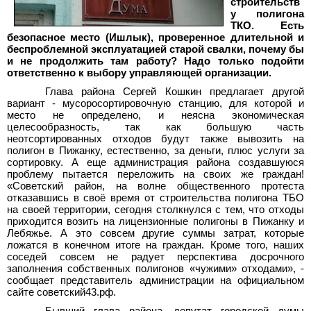
строительств
у полигона
ТКО. Есть
безопасное место (Ишлык), проверенное длительной и
беспроблемной эксплуатацией старой свалки, почему бы
и не продолжить там работу? Надо только подойти
ответственно к выбору управляющей организации.
Глава района Сергей Кошкин предлагает другой
вариант - мусоросортировочную станцию, для которой и
место не определено, и неясна экономическая
целесообразность, так как большую часть
неотсортированных отходов будут также вывозить на
полигон в Пижанку, естественно, за деньги, плюс услуги за
сортировку. А еще администрация района создавшуюся
проблему пытается переложить на своих же граждан!
«Советский район, на волне общественного протеста
отказавшись в своё время от строительства полигона ТБО
на своей территории, сегодня столкнулся с тем, что отходы
приходится возить на лицензионные полигоны в Пижанку и
Лебяжье. А это совсем другие суммы затрат, которые
ложатся в конечном итоге на граждан. Кроме того, наших
соседей совсем не радует перспектива досрочного
заполнения собственных полигонов «чужими» отходами», -
сообщает представитель администрации на официальном
сайте советский43.рф.