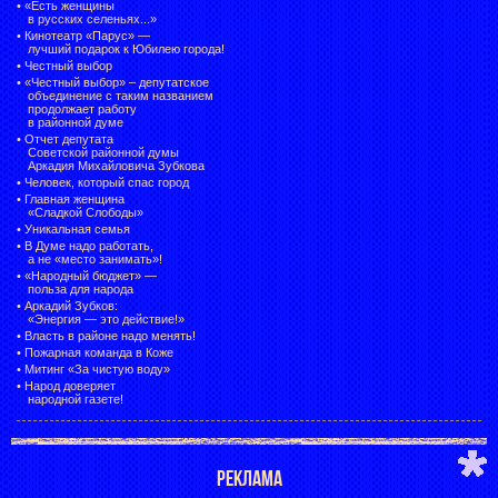
•
«Есть женщины
в русских селеньях...»
•
Кинотеатр «Парус» —
лучший подарок к Юбилею города!
•
Честный выбор
• «Честный выбор» –
депутатское
объединение с таким названием
продолжает работу
в районной думе
•
Отчет депутата
Советской районной думы
Аркадия Михайловича Зубкова
•
Человек, который спас город
•
Главная женщина
«Сладкой Слободы»
•
Уникальная семья
•
В Думе надо работать,
а не «место занимать»!
•
«Народный бюджет» —
польза для народа
•
Аркадий Зубков:
«Энергия — это действие!»
•
Власть в районе надо менять!
•
Пожарная команда в Коже
•
Митинг «За чистую воду»
•
Народ доверяет
народной газете!
РЕКЛАМА