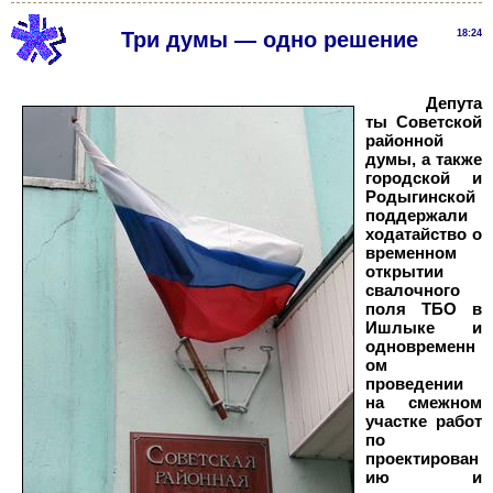
Три думы — одно решение
18:24
Депута
ты Советской
районной
думы, а также
городской и
Родыгинской
поддержали
ходатайство о
временном
открытии
свалочного
поля ТБО в
Ишлыке и
одновременн
ом
проведении
на смежном
участке работ
по
проектирован
ию и