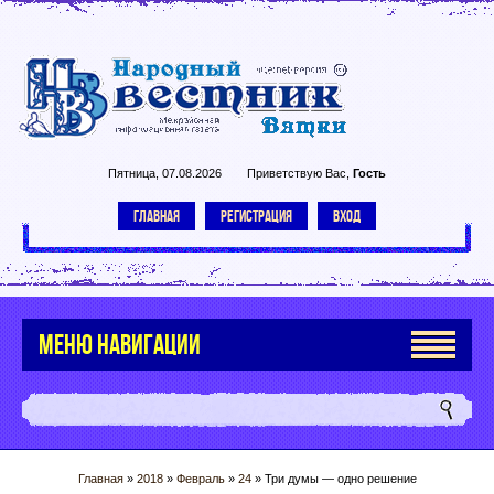
Пятница, 07.08.2026
Приветствую Вас
,
Гость
ГЛАВНАЯ
РЕГИСТРАЦИЯ
ВХОД
МЕНЮ НАВИГАЦИИ
Главная
»
2018
»
Февраль
»
24
» Три думы — одно решение