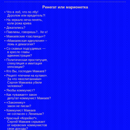
Ренегат или марионетка
•
Что в лоб, что по лбу!
Дуролом или вредитель?!
•
На зеркало неча пенять,
коли рожа крива
•
Докатились?
•
Павлины, говоришь?.. Хе-х!
•
Мамаевские «засланцы»?
•
«Мамаевская идеология» –
ложь и демагогия?
•
Со скамьи подсудимых —
в кресло главы
администрации?
•
Политическая проституция,
спекуляция и имитация
оппозиции?
•
Кто Вы, господин Мамаев?
•
Рецепт «печени на кулаке».
За что «воспитанники»
Сергея Мамаева убили
человека?
•
Якобы коммунист?
•
Как «уважает» закон
депутат-коммунист Мамаев?
•
«Законнику»
закон не писан?
•
Коммунист Мамаев
не согласен с Лениным?
•
Красный «Корейко*».
Сергей Мамаев скрывает
от кировских коммунистов
свои доходы?