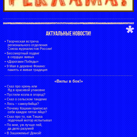
АКТУАЛЬНЫЕ НОВОСТИ!
•
Творческая встреча
регионального отделения
Союза журналистов России!
•
Бессмертный подвиг
в сердцах живых
•
«Дорогами Победы»
•
9 Мая в деревне Фокино:
память и живая традиция
«Вилы в бок!»
•
Сказ про хрень или
Яд в красивой упаковке
•
Пустили козла в огород?
•
Сказ о сельском тандеме
•
Лось – самоубийца?
•
Почему Кошкин приписал
себе каждое пятое яйцо?
•
Сказ про то, как Тишка
лодочный мотор испытывал
•
По мне, уж лучше пей,
да дело разумей
•
В Зашижемье! Домой!