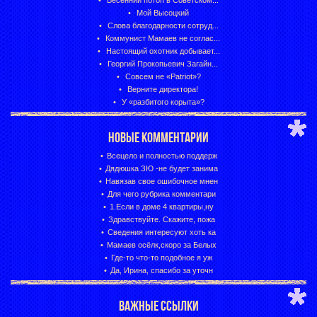
Весенний потоп в Советском...
Мой Высоцкий
Слова благодарности сотруд...
Коммунист Мамаев не соглас...
Настоящий охотник добывает...
Георгий Прокопьевич Загайн...
Совсем не «Patriot»?
Верните директора!
У «разбитого корыта»?
НОВЫЕ КОММЕНТАРИИ
Всецело и полностью поддерж
Дядюшка ЗЮ -не будет занима
Навязав свое ошибочное мнен
Для чего рубрика комментари
1.Если в доме 4 квартиры,ну
Здравствуйте. Скажите, пожа
Сведения интересуют хоть ка
Мамаев осёлк,скоро за Белых
Где-то что-то подобное я уж
Да, Ирина, спасибо за уточн
ВАЖНЫЕ ССЫЛКИ