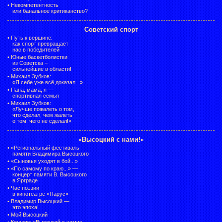
•
Некомпетентность
или банальное критиканство?
Советский спорт
•
Путь к вершине:
как спорт превращает
нас в победителей
•
Юные баскетболистки
из Советска –
сильнейшие в области!
•
Михаил Зубков:
«Я себе уже всё доказал...»
•
Папа, мама, я —
спортивная семья
•
Михаил Зубков:
«Лучше пожалеть о том,
что сделал, чем жалеть
о том, чего не сделал!»
«Высоцкий с нами!»
•
«Региональный фестиваль
памяти Владимира Высоцкого
•
«Сыновья уходят в бой...»
•
«По самому по краю...» —
концерт памяти В. Высоцкого
в Ярграде
•
Час поэзии
в кинотеатре «Парус»
•
Владимир Высоцкий —
это эпоха!
•
Мой Высоцкий
•
Концерт «Высоцкий с нами»