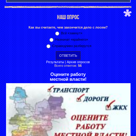
НАШ ОПРОС
Как вы считаете, чем закончится дело с лосем?
Всё «замнут»
Назначат «крайнего»
Справедливо разберутся
Результаты
|
Архив опросов
Всего ответов:
56
Оцените работу
местной власти!