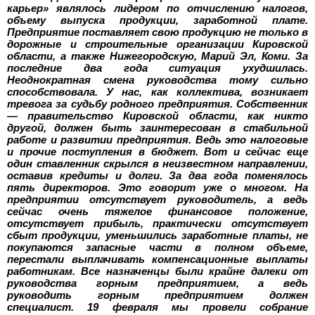
карьер» являлось лидером по отчислению налогов,
объему выпуска продукции, заработной плате.
Предприятие поставляет свою продукцию не только в
дорожные и строительные организации Кировской
области, а также Нижегородскую, Марий Эл, Коми. За
последние два года ситуация ухудшилась.
Неоднократная смена руководства тому сильно
способствовала. У нас, как коллектива, возникает
тревога за судьбу родного предприятия. Собственник
—
правительство Кировской области, как никто
другой, должен быть заинтересован в стабильной
работе и развитии предприятия. Ведь это налоговые
и прочие поступления в бюджет. Вот и сейчас еще
один ставленник скрылся в неизвестном направлении,
оставив кредиты и долги. За два года поменялось
пять директоров. Это говорит уже о многом. На
предприятии отсутствует руководитель, а ведь
сейчас очень тяжелое финансовое положение,
отсутствует прибыль, практически отсутствует
сбыт продукции, уменьшились заработные платы, не
покупаются запасные части в полном объеме,
перестали выплачивать компенсационные выплаты
работникам. Все назначенцы были крайне далеки от
руководства горным предприятием, а ведь
руководить горным предприятием должен
специалист. 19 февраля мы провели собрание