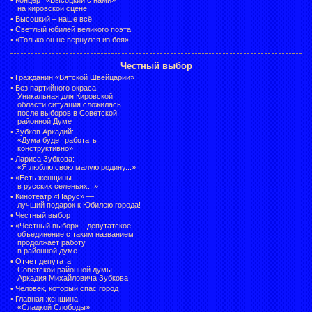
на кировской сцене
•
Высоцкий – наше всё!
•
Светлый юбилей великого поэта
•
«Только он не вернулся из боя»
Честный выбор
•
Гражданин «Вятской Швейцарии»
•
Без партийного окраса.
Уникальная для Кировской
области ситуация сложилась
после выборов в Советской
районной Думе
•
Зубков Аркадий:
«Дума будет работать
конструктивно»
•
Лариса Зубкова:
«Я люблю свою малую родину...»
•
«Есть женщины
в русских селеньях...»
•
Кинотеатр «Парус» —
лучший подарок к Юбилею города!
•
Честный выбор
• «Честный выбор» –
депутатское
объединение с таким названием
продолжает работу
в районной думе
•
Отчет депутата
Советской районной думы
Аркадия Михайловича Зубкова
•
Человек, который спас город
•
Главная женщина
«Сладкой Слободы»