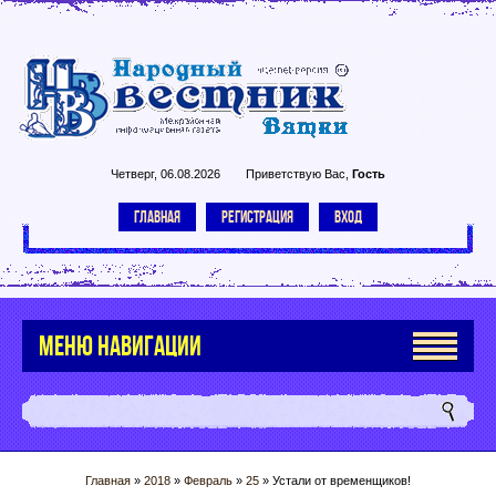
Четверг, 06.08.2026
Приветствую Вас
,
Гость
ГЛАВНАЯ
РЕГИСТРАЦИЯ
ВХОД
МЕНЮ НАВИГАЦИИ
Главная
»
2018
»
Февраль
»
25
» Устали от временщиков!