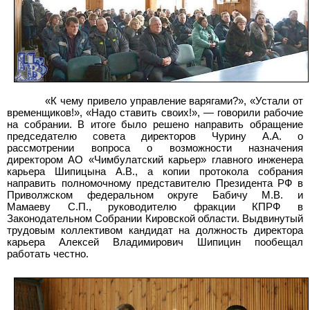
«К чему привело управление варягами?», «Устали от
временщиков!», «Надо ставить своих!»,
—
говорили рабочие
на собрании. В итоге было решено направить обращение
председателю совета директоров Чурину
А.А. о
рассмотрении вопроса о возможности назначения
директором АО «Чимбулатский карьер» главного инженера
карьера Шипицына
А.В., а копии протокола собрания
направить полномочному представителю Президента РФ в
Приволжском федеральном округе Бабичу
М.В. и
Мамаеву
С.П., руководителю фракции КПРФ в
Законодательном Собрании Кировской области. Выдвинутый
трудовым коллективом кандидат на должность директора
карьера Алексей Владимирович Шипицин пообещал
работать честно.