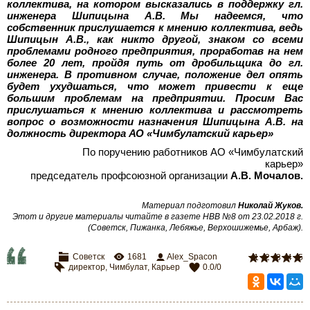
коллектива, на котором высказались в поддержку гл.
инженера Шипицына
А.В. Мы надеемся, что
собственник прислушается к мнению коллектива, ведь
Шипицын
А.В., как никто другой, знаком со всеми
проблемами родного предприятия, проработав на нем
более 20
лет, пройдя путь от дробильщика до гл.
инженера. В противном случае, положение дел опять
будет ухудшаться, что может привести к еще
большим проблемам на предприятии. Просим Вас
прислушаться к мнению коллектива и рассмотреть
вопрос о возможности назначения Шипицына
А.В. на
должность директора АО «Чимбулатский карьер»
По поручению работников АО «Чимбулатский
карьер»
председатель профсоюзной организации
А.В.
Мочалов.
Материал подготовил
Николай Жуков.
Этот и другие материалы читайте в газете НВВ №8 от 23.02.2018 г.
(Советск, Пижанка, Лебяжье, Верхошижемье, Арбаж).
Советск
1681
Alex_Spacon
1
2
3
4
5
директор
,
Чимбулат
,
Карьер
0.0
/
0