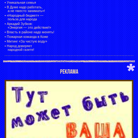
•
Уникальная семья
•
В Думе надо работать,
а не «место занимать»!
•
«Народный бюджет» —
польза для народа
•
Аркадий Зубков:
«Энергия — это действие!»
•
Власть в районе надо менять!
•
Пожарная команда в Коже
•
Митинг «За чистую воду»
•
Народ доверяет
народной газете!
РЕКЛАМА