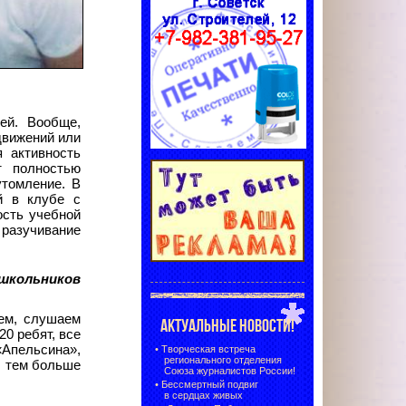
ей. Вообще,
движений или
я активность
т полностью
утомление. В
й в клубе с
ость учебной
 разучивание
школьников
ем, слушаем
АКТУАЛЬНЫЕ НОВОСТИ!
0 ребят, все
«Апельсина»,
•
Творческая встреча
регионального отделения
, тем больше
Союза журналистов России!
•
Бессмертный подвиг
в сердцах живых