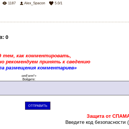
1187
Alex_Spacon
5.0
/
1
в
:
0
д тем, как комментировать,
о рекомендуем принять к сведению
ла размещения комментариев»
omForm">
Войдите:
ОТПРАВИТЬ
Защита от СПАМ
В
ведите код безопасности