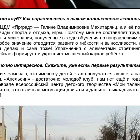
тот клуб? Как справляетесь с таким количеством активн
ЦДМ «Ярград» — Галине Владимировне Махитарянц, а я её по
иды спорта и отдыха, игры. Поэтому мне не составляет труд
т и мои знания, полученные в ходе обучения по направлениям ф
собое значение отводится развитию гибкости и выносливости, 
я делаю и сама тоже! Упражнения с элементами стретчинга
сейчас формирует и укрепляет мышечный каркас ребёнка.
очно интересное. Скажите, уже есть первые результаты
 я замечаю, что именно у детей стало получаться лучше, а на
. «Апельсин» - достаточно молодой клуб, нам нет ещё и год
врале всероссийский центр детского творчества «Мои тала
иятно, это отличная мотивация двигаться дальше, выкладыватьс
!