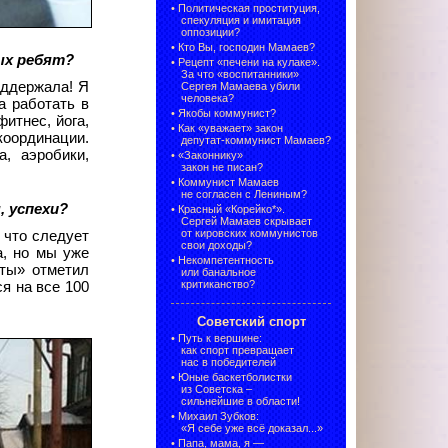
•
Политическая проституция,
спекуляция и имитация
оппозиции?
•
Кто Вы, господин Мамаев?
ых ребят?
•
Рецепт «печени на кулаке».
За что «воспитанники»
ддержала! Я
Сергея Мамаева убили
человека?
а работать в
•
Якобы коммунист?
итнес, йога,
•
Как «уважает» закон
координации.
депутат-коммунист Мамаев?
, аэробики,
•
«Законнику»
закон не писан?
•
Коммунист Мамаев
не согласен с Лениным?
, успехи?
•
Красный «Корейко*».
Сергей Мамаев скрывает
от кировских коммунистов
 что следует
свои доходы?
а, но мы уже
•
Некомпетентность
нты» отметил
или банальное
критиканство?
я на все 100
Советский спорт
•
Путь к вершине:
как спорт превращает
нас в победителей
•
Юные баскетболистки
из Советска –
сильнейшие в области!
•
Михаил Зубков:
«Я себе уже всё доказал...»
•
Папа, мама, я —