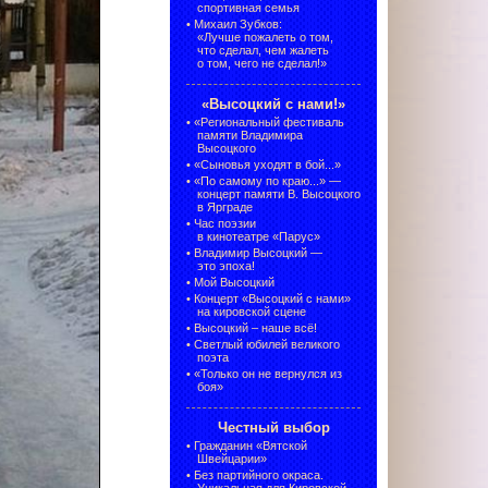
спортивная семья
•
Михаил Зубков:
«Лучше пожалеть о том,
что сделал, чем жалеть
о том, чего не сделал!»
«Высоцкий с нами!»
•
«Региональный фестиваль
памяти Владимира
Высоцкого
•
«Сыновья уходят в бой...»
•
«По самому по краю...» —
концерт памяти В. Высоцкого
в Ярграде
•
Час поэзии
в кинотеатре «Парус»
•
Владимир Высоцкий —
это эпоха!
•
Мой Высоцкий
•
Концерт «Высоцкий с нами»
на кировской сцене
•
Высоцкий – наше всё!
•
Светлый юбилей великого
поэта
•
«Только он не вернулся из
боя»
Честный выбор
•
Гражданин «Вятской
Швейцарии»
•
Без партийного окраса.