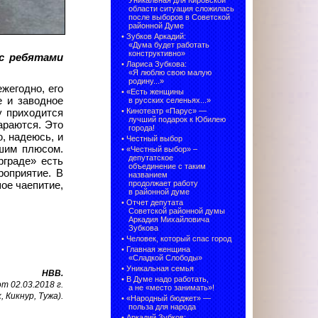
Уникальная для Кировской
области ситуация сложилась
после выборов в Советской
районной Думе
•
Зубков Аркадий:
«Дума будет работать
конструктивно»
 с ребятами
•
Лариса Зубкова:
«Я люблю свою малую
родину...»
жегодно, его
•
«Есть женщины
е и заводное
в русских селеньях...»
•
Кинотеатр «Парус» —
у приходится
лучший подарок к Юбилею
араются. Это
города!
, надеюсь, и
•
Честный выбор
ьшим плюсом.
• «Честный выбор» –
депутатское
рграде» есть
объединение с таким
роприятие. В
названием
продолжает работу
ое чаепитие,
в районной думе
•
Отчет депутата
Советской районной думы
Аркадия Михайловича
Зубкова
•
Человек, который спас город
•
Главная женщина
«Сладкой Слободы»
•
Уникальная семья
НВВ.
•
В Думе надо работать,
 02.03.2018 г.
а не «место занимать»!
, Кикнур, Тужа).
•
«Народный бюджет» —
польза для народа
•
Аркадий Зубков: