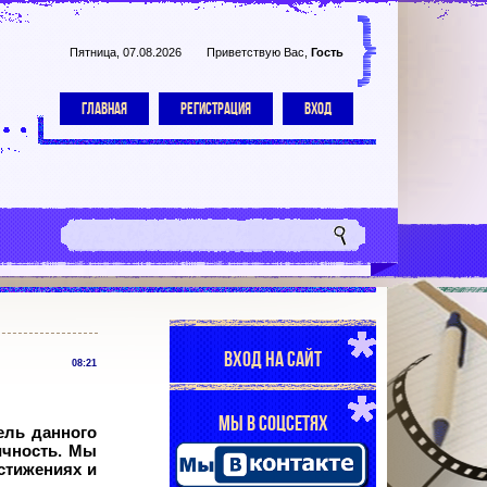
Пятница, 07.08.2026
Приветствую Вас
,
Гость
ГЛАВНАЯ
РЕГИСТРАЦИЯ
ВХОД
ВХОД НА САЙТ
08:21
МЫ В СОЦСЕТЯХ
ель данного
ичность. Мы
остижениях и