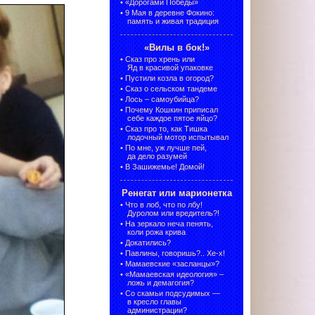
•
«Дорогами Победы»
•
9 Мая в деревне Фокино:
память и живая традиция
«Вилы в бок!»
•
Сказ про хрень или
Яд в красивой упаковке
•
Пустили козла в огород?
•
Сказ о сельском тандеме
•
Лось – самоубийца?
•
Почему Кошкин приписал
себе каждое пятое яйцо?
•
Сказ про то, как Тишка
лодочный мотор испытывал
•
По мне, уж лучше пей,
да дело разумей
•
В Зашижемье! Домой!
Ренегат или марионетка
•
Что в лоб, что по лбу!
Дуролом или вредитель?!
•
На зеркало неча пенять,
коли рожа крива
•
Докатились?
•
Павлины, говоришь?.. Хе-х!
•
Мамаевские «засланцы»?
•
«Мамаевская идеология» –
ложь и демагогия?
•
Со скамьи подсудимых —
в кресло главы
администрации?