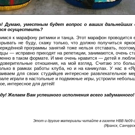
о! Думаю, уместным будет вопрос о ваших дальнейших
ется осуществить?
имся к марафону ритмики и танца. Этот марафон проводится е
крывать не буду, скажу только, что должно получиться ярко
верждённой программы занятий тоже нельзя отставать, поэтом
дцы — исправно приходят на репетиции, занимаются, очень ст
енно в таком формате. И мне очень нравится — детей я люблю
 доверительные отношения, на мой взгляд. Считаю это бол
лько в рамках работы клуба, но и на каникулах. У нас в «Я
аиваем для своих студийцев интересное развлекательное ме
рале играли в настольные и подвижные игры, устроили небольш
ое, интересное для детей!
ду! Желаем Вам успешного исполнения всего задуманного!
Этот и другие материалы читайте в газете НВВ №09 от
(Яранск, Санчурск