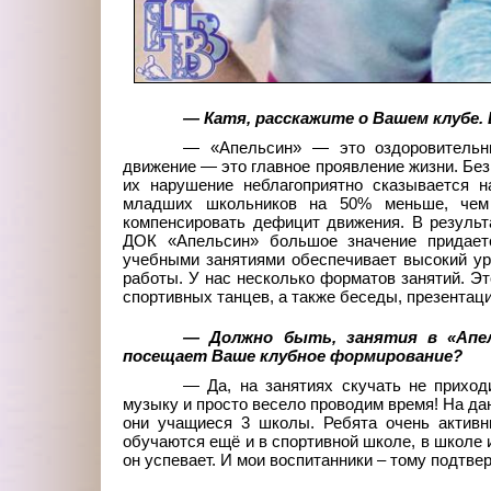
— Катя, расскажите о Вашем клубе. 
— «Апельсин»
—
это оздоровительн
движение
—
это главное проявление жизни. Бе
их нарушение неблагоприятно сказывается н
младших школьников на 50% меньше, чем 
компенсировать дефицит движения. В результ
ДОК «Апельсин» большое значение придаетс
учебными занятиями обеспечивает высокий ур
работы. У нас несколько форматов занятий. Э
спортивных танцев, а также беседы, презентаци
— Должно быть, занятия в «Апел
посещает Ваше клубное формирование?
— Да, на занятиях скучать не прихо
музыку и просто весело проводим время! На да
они учащиеся 3 школы. Ребята очень активн
обучаются ещё и в спортивной школе, в школе 
он успевает. И мои воспитанники – тому подтве