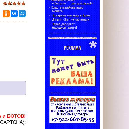
1
2
3
4
5
«Энергия — это действие!»
•
Власть в районе надо
менять!
•
Пожарная команда в Коже
•
Митинг «За чистую воду»
•
Народ доверяет
народной газете!
РЕКЛАМА
А и БОТОВ!
 (CAPTCHA):