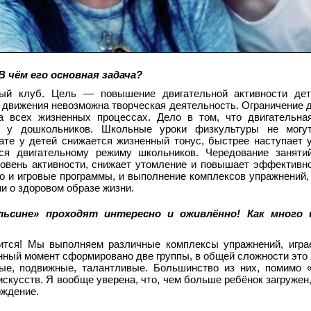
В чём его основная задача?
ый клуб. Цель — повышение двигательной активности дет
з движения невозможна творческая деятельность. Ограничение 
а всех жизненных процессах. Дело в том, что двигательна
у дошкольников. Школьные уроки физкультуры не могу
ате у детей снижается жизненный тонус, быстрее наступает 
я двигательному режиму школьников. Чередование заняти
овень активности, снижает утомление и повышает эффективн
то и игровые программы, и выполнение комплексов упражнений,
и о здоровом образе жизни.
ьсине» проходят интересно и оживлённо! Как много 
дится! Мы выполняем различные комплексы упражнений, игра
нный момент сформировано две группы, в общей сложности это 2
ые, подвижные, талантливые. Большинство из них, помимо 
искусств. Я вообще уверена, что, чем больше ребёнок загружен
рждение.