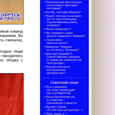
•
Политическая проституция,
спекуляция и имитация
оппозиции?
•
Кто Вы, господин Мамаев?
•
Рецепт «печени на кулаке».
За что «воспитанники»
Сергея Мамаева убили
человека?
•
Якобы коммунист?
ников команд
•
Как «уважает» закон
азванием. Во
депутат-коммунист Мамаев?
ть смекалку,
•
«Законнику»
закон не писан?
•
Коммунист Мамаев
не согласен с Лениным?
олодые люди
•
Красный «Корейко*».
е находились
Сергей Мамаев скрывает
че, ободку с
от кировских коммунистов
свои доходы?
•
Некомпетентность
или банальное
критиканство?
Советский спорт
•
Путь к вершине:
как спорт превращает
нас в победителей
•
Юные баскетболистки
из Советска –
сильнейшие в области!
•
Михаил Зубков:
«Я себе уже всё доказал...»
•
Папа, мама, я —