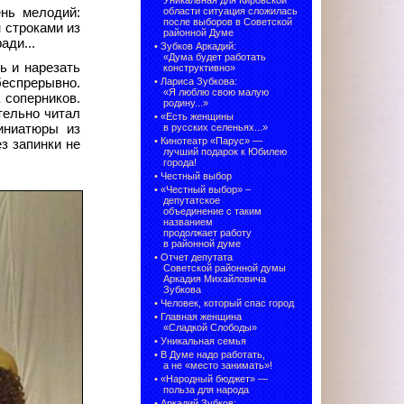
Уникальная для Кировской
нь мелодий:
области ситуация сложилась
после выборов в Советской
 строками из
районной Думе
ади...
•
Зубков Аркадий:
«Дума будет работать
ь и нарезать
конструктивно»
еспрерывно.
•
Лариса Зубкова:
«Я люблю свою малую
 соперников.
родину...»
тельно читал
•
«Есть женщины
иниатюры из
в русских селеньях...»
•
Кинотеатр «Парус» —
з запинки не
лучший подарок к Юбилею
города!
•
Честный выбор
• «Честный выбор» –
депутатское
объединение с таким
названием
продолжает работу
в районной думе
•
Отчет депутата
Советской районной думы
Аркадия Михайловича
Зубкова
•
Человек, который спас город
•
Главная женщина
«Сладкой Слободы»
•
Уникальная семья
•
В Думе надо работать,
а не «место занимать»!
•
«Народный бюджет» —
польза для народа
•
Аркадий Зубков: