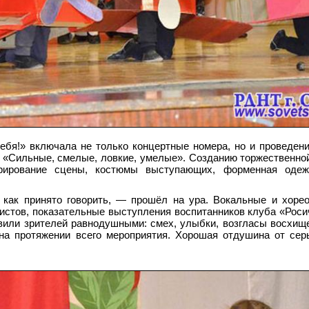
бя!» включала не только концертные номера, но и проведени
а «Сильные, смелые, ловкие, умелые». Созданию торжественн
орирование сцены, костюмы выступающих, форменная оде
 как принято говорить, — прошёл на ура. Вокальные и хоре
стов, показательные выступления воспитанников клуба «Роси
вили зрителей равнодушными: смех, улыбки, возгласы восхищ
 на протяжении всего мероприятия. Хорошая отдушина от се