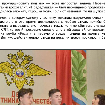
и промаршировать под них
—
тоже непростая задача. Перече
 танки грохотали», «Прадедушка»
—
был неожиданно продолжен
дилась ёлочка», «Крошка моя». То ли от незнания, то ли шутки р
ием, в котором одному участнику команды надлежало очистит
дстояло в это время декламировать любые стихи, причём б
нить и выразительно прочесть текст, но и не сбиться, слыша
 СЛТ, который прекрасно справился с этой задачей: он вырази
 из клуба «Росич» в первую очередь пришли на память м
от уж, действительно, стихи на века: их знают, произносят бе