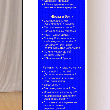
•
«Дорогами Победы»
•
9 Мая в деревне Фокино:
память и живая традиция
«Вилы в бок!»
•
Сказ про хрень или
Яд в красивой упаковке
•
Пустили козла в огород?
•
Сказ о сельском тандеме
•
Лось – самоубийца?
•
Почему Кошкин приписал
себе каждое пятое яйцо?
•
Сказ про то, как Тишка
лодочный мотор испытывал
•
По мне, уж лучше пей,
да дело разумей
•
В Зашижемье! Домой!
Ренегат или марионетка
•
Что в лоб, что по лбу!
Дуролом или вредитель?!
•
На зеркало неча пенять,
коли рожа крива
•
Докатились?
•
Павлины, говоришь?.. Хе-х!
•
Мамаевские «засланцы»?
•
«Мамаевская идеология» –
ложь и демагогия?
•
Со скамьи подсудимых —
в кресло главы
администрации?