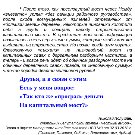
*
После того, как пресловутый мост через Немду
«внезапно» уплыл «без санкции районного руководства»,
после схода возмущенных жителей отрезанных от
«большой земли» деревень, некоторые чиновники колотили
себя в грудь и обещали народу строительство
капитального моста. В средствах массовой информации
назывались очень серьезные суммы, которые якобы хотят
выделить на строительство. Но позже, когда шум поутих,
благополучно «съехали» на низководный мост на
капитальных сваях с деревянным разборным настилом, а
теперь - и вовсе речь идет об обычном разборном мосте на
обычных деревянных сваях, правда, за «необычную сумму»:
что-то порядка девяти миллионов рублей!
Друзья, и в связи с этим
Есть у меня вопрос:
«Так кто же «просрал» деньги
На капитальный мост?»
Николай Полушин,
сторонник депутатской группы «Честный выбор».
Этот и другие материалы читайте в газете НВВ №9 от 02.03.2018 г.
(Советск, Пижанка, Лебяжье, Верхошижемье, Арбаж).