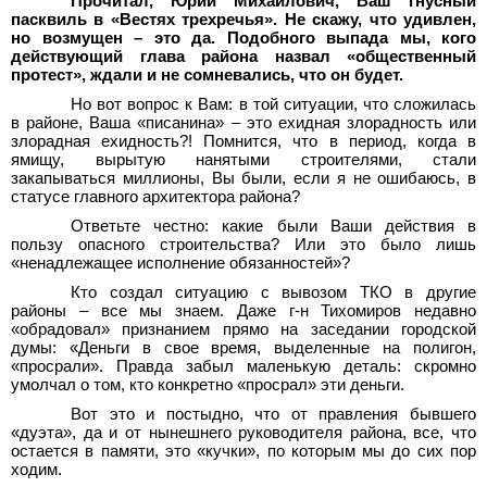
Прочитал, Юрий Михайлович, Ваш гнусный
пасквиль в «Вестях трехречья». Не скажу, что удивлен,
но возмущен – это да. Подобного выпада мы, кого
действующий глава района назвал «общественный
протест», ждали и не сомневались, что он будет.
Но вот вопрос к Вам: в той ситуации, что сложилась
в районе, Ваша «писанина» – это ехидная злорадность или
злорадная ехидность?! Помнится, что в период, когда в
ямищу, вырытую нанятыми строителями, стали
закапываться миллионы, Вы были, если я не ошибаюсь, в
статусе главного архитектора района?
Ответьте честно: какие были Ваши действия в
пользу опасного строительства? Или это было лишь
«ненадлежащее исполнение обязанностей»?
Кто создал ситуацию с вывозом ТКО в другие
районы – все мы знаем. Даже г-н Тихомиров недавно
«обрадовал» признанием прямо на заседании городской
думы: «Деньги в свое время, выделенные на полигон,
«просрали». Правда забыл маленькую деталь: скромно
умолчал о том, кто конкретно «просрал» эти деньги.
Вот это и постыдно, что от правления бывшего
«дуэта», да и от нынешнего руководителя района, все, что
остается в памяти, это «кучки», по которым мы до сих пор
ходим.