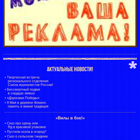
АКТУАЛЬНЫЕ НОВОСТИ!
•
Творческая встреча
регионального отделения
Союза журналистов России!
•
Бессмертный подвиг
в сердцах живых
•
«Дорогами Победы»
•
9 Мая в деревне Фокино:
память и живая традиция
«Вилы в бок!»
•
Сказ про хрень или
Яд в красивой упаковке
•
Пустили козла в огород?
•
Сказ о сельском тандеме