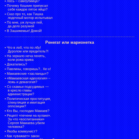
•
Лось – самоубийца?
•
Почему Кошкин приписал
себе каждое пятое яйцо?
•
Сказ про то, как Тишка
лодочный мотор испытывал
•
По мне, уж лучше пей,
да дело разумей
•
В Зашижемье! Домой!
Ренегат или марионетка
•
Что в лоб, что по лбу!
Дуролом или вредитель?!
•
На зеркало неча пенять,
коли рожа крива
•
Докатились?
•
Павлины, говоришь?.. Хе-х!
•
Мамаевские «засланцы»?
•
«Мамаевская идеология» –
ложь и демагогия?
•
Со скамьи подсудимых —
в кресло главы
администрации?
•
Политическая проституция,
спекуляция и имитация
оппозиции?
•
Кто Вы, господин Мамаев?
•
Рецепт «печени на кулаке».
За что «воспитанники»
Сергея Мамаева убили
человека?
•
Якобы коммунист?
•
Как «уважает» закон