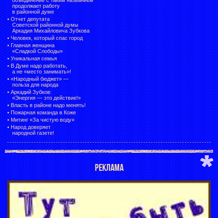
продолжает работу
в районной думе
•
Отчет депутата
Советской районной думы
Аркадия Михайловича Зубкова
•
Человек, который спас город
•
Главная женщина
«Сладкой Слободы»
•
Уникальная семья
•
В Думе надо работать,
а не «место занимать»!
•
«Народный бюджет» —
польза для народа
•
Аркадий Зубков:
«Энергия — это действие!»
•
Власть в районе надо менять!
•
Пожарная команда в Коже
•
Митинг «За чистую воду»
•
Народ доверяет
народной газете!
РЕКЛАМА