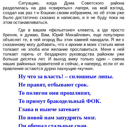
Ситуацию, когда Дума Советского района
разделилась на два «свирепых» лагеря, на мой взгляд,
создал как раз г-н Кошкин своим избранием, но об этом уже
было достаточно сказано и написано, и я не буду пока на
этом останавливаться.
Где в вашем «фельетоне» клевета, а где просто
брехня, я думаю, Вам, Юрий Михайлович, еще популярно
объяснят те, в чей огород Вы этих камней накидали. Я же к
сказанному могу добавить, что к иронии в моих статьях меня
толкают не злоба или желание прославиться. Меня к ней
толкает горечь от бездарного руководства районом уже
больше десятка лет. И выход вижу только один – смена
наших районных правителей и сейчас, и наперед, если от их
правления остаются дурно пахнущие «кучки».
Ну что за власть! – сплошные ляпы.
Не правят, отбывают срок.
То полигон они прошляпят,
То примут бракодельный ФОК.
Глава и нынче затевает
По новой нам запудрить мозг.
Он обещал стальные сваи,