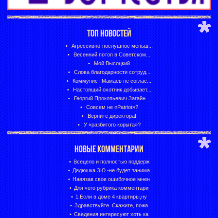
ТОП НОВОСТЕЙ
Агрессивно-послушное меньш...
Весенний потоп в Советском...
Мой Высоцкий
Слова благодарности сотруд...
Коммунист Мамаев не соглас...
Настоящий охотник добывает...
Георгий Прокопьевич Загайн...
Совсем не «Patriot»?
Верните директора!
У «разбитого корыта»?
НОВЫЕ КОММЕНТАРИИ
Всецело и полностью поддерж
Дядюшка ЗЮ -не будет занима
Навязав свое ошибочное мнен
Для чего рубрика комментари
1.Если в доме 4 квартиры,ну
Здравствуйте. Скажите, пожа
Сведения интересуют хоть ка