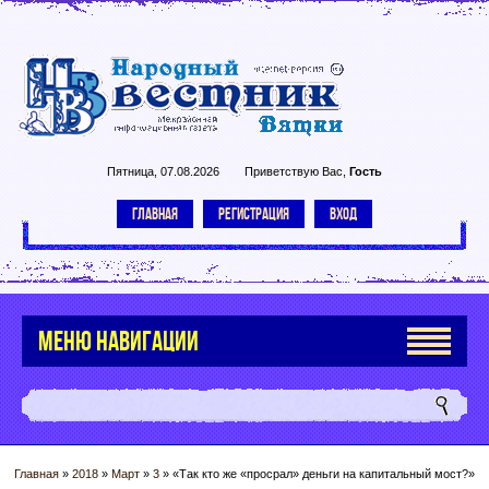
Пятница, 07.08.2026
Приветствую Вас
,
Гость
ГЛАВНАЯ
РЕГИСТРАЦИЯ
ВХОД
МЕНЮ НАВИГАЦИИ
Главная
»
2018
»
Март
»
3
» «Так кто же «просрал» деньги на капитальный мост?»