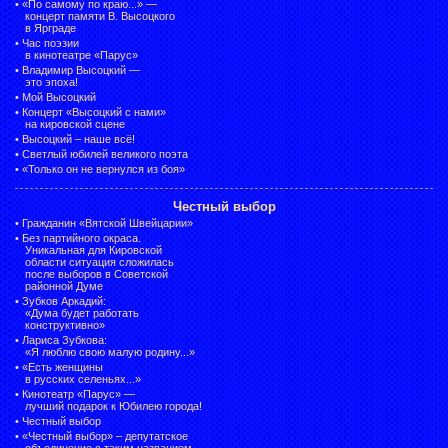
•
«По самому по краю...» —
концерт памяти В. Высоцкого
в Ярграде
•
Час поэзии
в кинотеатре «Парус»
•
Владимир Высоцкий —
это эпоха!
•
Мой Высоцкий
•
Концерт «Высоцкий с нами»
на кировской сцене
•
Высоцкий – наше всё!
•
Светлый юбилей великого поэта
•
«Только он не вернулся из боя»
Честный выбор
•
Гражданин «Вятской Швейцарии»
•
Без партийного окраса.
Уникальная для Кировской
области ситуация сложилась
после выборов в Советской
районной Думе
•
Зубков Аркадий:
«Дума будет работать
конструктивно»
•
Лариса Зубкова:
«Я люблю свою малую родину...»
•
«Есть женщины
в русских селеньях...»
•
Кинотеатр «Парус» —
лучший подарок к Юбилею города!
•
Честный выбор
• «Честный выбор» –
депутатское
объединение с таким названием