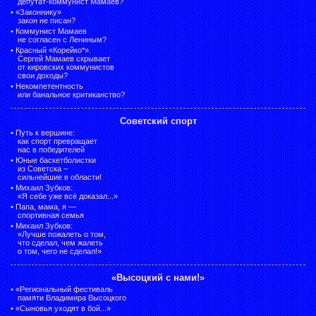
депутат-коммунист Мамаев?
•
«Законнику»
закон не писан?
•
Коммунист Мамаев
не согласен с Лениным?
•
Красный «Корейко*».
Сергей Мамаев скрывает
от кировских коммунистов
свои доходы?
•
Некомпетентность
или банальное критиканство?
Советский спорт
•
Путь к вершине:
как спорт превращает
нас в победителей
•
Юные баскетболистки
из Советска –
сильнейшие в области!
•
Михаил Зубков:
«Я себе уже всё доказал...»
•
Папа, мама, я —
спортивная семья
•
Михаил Зубков:
«Лучше пожалеть о том,
что сделал, чем жалеть
о том, чего не сделал!»
«Высоцкий с нами!»
•
«Региональный фестиваль
памяти Владимира Высоцкого
•
«Сыновья уходят в бой...»