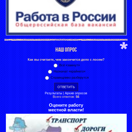
НАШ ОПРОС
Как вы считаете, чем закончится дело с лосем?
Всё «замнут»
Назначат «крайнего»
Справедливо разберутся
Результаты
|
Архив опросов
Всего ответов:
56
Оцените работу
местной власти!