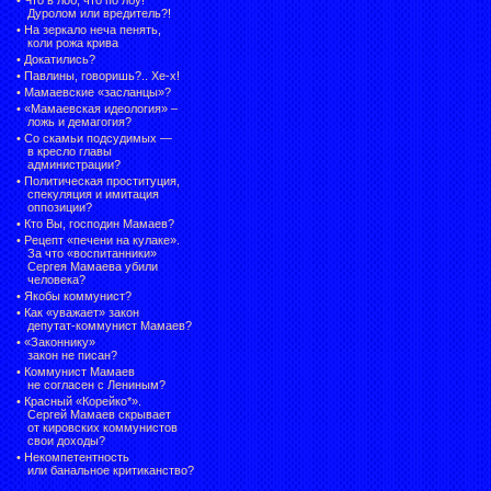
Дуролом или вредитель?!
•
На зеркало неча пенять,
коли рожа крива
•
Докатились?
•
Павлины, говоришь?.. Хе-х!
•
Мамаевские «засланцы»?
•
«Мамаевская идеология» –
ложь и демагогия?
•
Со скамьи подсудимых —
в кресло главы
администрации?
•
Политическая проституция,
спекуляция и имитация
оппозиции?
•
Кто Вы, господин Мамаев?
•
Рецепт «печени на кулаке».
За что «воспитанники»
Сергея Мамаева убили
человека?
•
Якобы коммунист?
•
Как «уважает» закон
депутат-коммунист Мамаев?
•
«Законнику»
закон не писан?
•
Коммунист Мамаев
не согласен с Лениным?
•
Красный «Корейко*».
Сергей Мамаев скрывает
от кировских коммунистов
свои доходы?
•
Некомпетентность
или банальное критиканство?