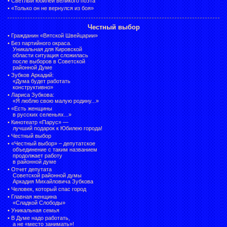
•
Светлый юбилей великого поэта
•
«Только он не вернулся из боя»
Честный выбор
•
Гражданин «Вятской Швейцарии»
•
Без партийного окраса.
Уникальная для Кировской
области ситуация сложилась
после выборов в Советской
районной Думе
•
Зубков Аркадий:
«Дума будет работать
конструктивно»
•
Лариса Зубкова:
«Я люблю свою малую родину...»
•
«Есть женщины
в русских селеньях...»
•
Кинотеатр «Парус» —
лучший подарок к Юбилею города!
•
Честный выбор
• «Честный выбор» –
депутатское
объединение с таким названием
продолжает работу
в районной думе
•
Отчет депутата
Советской районной думы
Аркадия Михайловича Зубкова
•
Человек, который спас город
•
Главная женщина
«Сладкой Слободы»
•
Уникальная семья
•
В Думе надо работать,
а не «место занимать»!