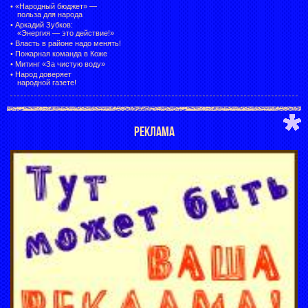
•
«Народный бюджет» —
польза для народа
•
Аркадий Зубков:
«Энергия — это действие!»
•
Власть в районе надо менять!
•
Пожарная команда в Коже
•
Митинг «За чистую воду»
•
Народ доверяет
народной газете!
РЕКЛАМА