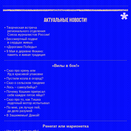
АКТУАЛЬНЫЕ НОВОСТИ!
•
Творческая встреча
регионального отделения
Союза журналистов России!
•
Бессмертный подвиг
в сердцах живых
•
«Дорогами Победы»
•
9 Мая в деревне Фокино:
память и живая традиция
«Вилы в бок!»
•
Сказ про хрень или
Яд в красивой упаковке
•
Пустили козла в огород?
•
Сказ о сельском тандеме
•
Лось – самоубийца?
•
Почему Кошкин приписал
себе каждое пятое яйцо?
•
Сказ про то, как Тишка
лодочный мотор испытывал
•
По мне, уж лучше пей,
да дело разумей
•
В Зашижемье! Домой!
Ренегат или марионетка
•
Что в лоб, что по лбу!