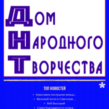
ТОП НОВОСТЕЙ
Агрессивно-послушное меньш...
Весенний потоп в Советском...
Мой Высоцкий
Слова благодарности сотруд...