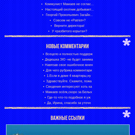
Коммунист Мамаев не соглас...
Настоящий охотник добывает...
Георгий Прокопьевич Загайн...
Совсем не «Patriot»?
Верните директора!
У «разбитого корыта»?
НОВЫЕ КОММЕНТАРИИ
Всецело и полностью поддерж
Дядюшка ЗЮ -не будет занима
Навязав свое ошибочное мнен
Для чего рубрика комментари
1.Если в доме 4 квартиры,ну
Здравствуйте. Скажите, пожа
Сведения интересуют хоть ка
Мамаев осёлк,скоро за Белых
Где-то что-то подобное я уж
Да, Ирина, спасибо за уточн
ВАЖНЫЕ ССЫЛКИ