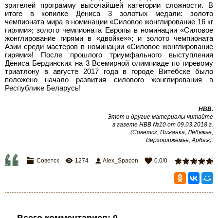
зрителей программу высочайшей категории сложности. В
итоге в копилке Дениса 3 золотых медали: золото
чемпионата мира в номинации «Силовое жонглирование 16 кг
гирями»; золото чемпионата Европы в номинации «Силовое
жонглирование гирями в «двойке»»; и золото чемпионата
Азии среди мастеров в номинации «Силовое жонглирование
гирями»! После прошлого триумфального выступления
Дениса Бердинских на 3 Всемирной олимпиаде по гиревому
триатлону в августе 2017 года в городе Витебске было
положено начало развития силового жонглирования в
Республике Беларусь!
НВВ.
Этот и другие материалы читайте
в газете НВВ №10 от 09.03.2018 г.
(Советск, Пижанка, Лебяжье,
Верхошижемье, Арбаж).
Советск
1274
Alex_Spacon
0.0
/
0
1
2
3
4
5