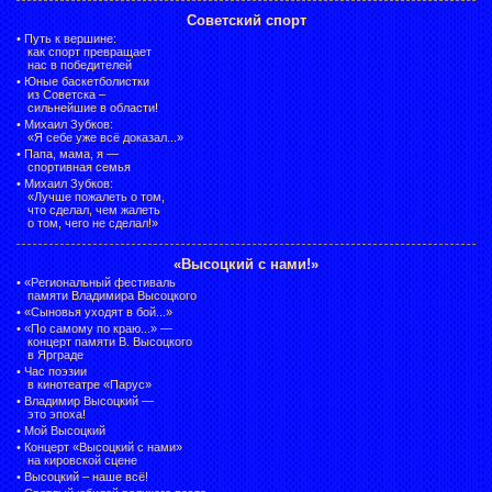
Советский спорт
•
Путь к вершине:
как спорт превращает
нас в победителей
•
Юные баскетболистки
из Советска –
сильнейшие в области!
•
Михаил Зубков:
«Я себе уже всё доказал...»
•
Папа, мама, я —
спортивная семья
•
Михаил Зубков:
«Лучше пожалеть о том,
что сделал, чем жалеть
о том, чего не сделал!»
«Высоцкий с нами!»
•
«Региональный фестиваль
памяти Владимира Высоцкого
•
«Сыновья уходят в бой...»
•
«По самому по краю...» —
концерт памяти В. Высоцкого
в Ярграде
•
Час поэзии
в кинотеатре «Парус»
•
Владимир Высоцкий —
это эпоха!
•
Мой Высоцкий
•
Концерт «Высоцкий с нами»
на кировской сцене
•
Высоцкий – наше всё!