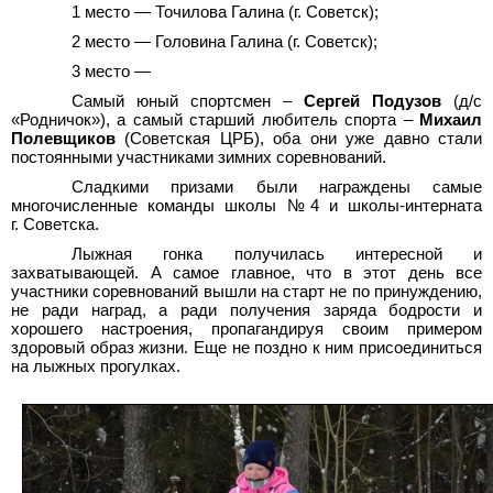
1 место
—
Точилова Галина (г. Советск);
2 место
—
Головина Галина (г. Советск);
3 место
—
Самый юный спортсмен –
Сергей Подузов
(д/с
«Родничок»), а самый старший любитель спорта –
Михаил
Полевщиков
(Советская ЦРБ), оба они уже давно стали
постоянными участниками зимних соревнований.
Сладкими призами были награждены самые
многочисленные команды школы №4 и школы-интерната
г.
Советска.
Лыжная гонка получилась интересной и
захватывающей. А самое главное, что в этот день все
участники соревнований вышли на старт не по принуждению,
не ради наград, а ради получения заряда бодрости и
хорошего настроения, пропагандируя своим примером
здоровый образ жизни. Еще не поздно к ним присоединиться
на лыжных прогулках.