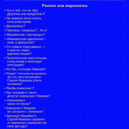
Ренегат или марионетка
•
Что в лоб, что по лбу!
Дуролом или вредитель?!
•
На зеркало неча пенять,
коли рожа крива
•
Докатились?
•
Павлины, говоришь?.. Хе-х!
•
Мамаевские «засланцы»?
•
«Мамаевская идеология» –
ложь и демагогия?
•
Со скамьи подсудимых —
в кресло главы
администрации?
•
Политическая проституция,
спекуляция и имитация
оппозиции?
•
Кто Вы, господин Мамаев?
•
Рецепт «печени на кулаке».
За что «воспитанники»
Сергея Мамаева убили
человека?
•
Якобы коммунист?
•
Как «уважает» закон
депутат-коммунист Мамаев?
•
«Законнику»
закон не писан?
•
Коммунист Мамаев
не согласен с Лениным?
•
Красный «Корейко*».
Сергей Мамаев скрывает
от кировских коммунистов
свои доходы?