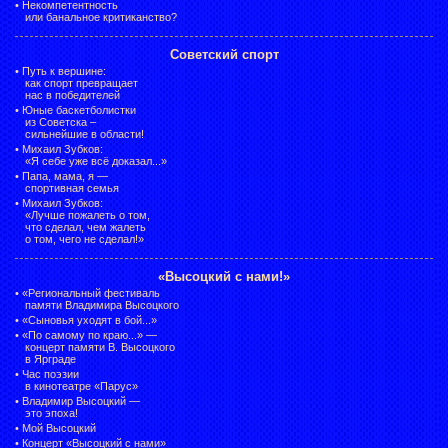
•
Некомпетентность
или банальное критиканство?
Советский спорт
•
Путь к вершине:
как спорт превращает
нас в победителей
•
Юные баскетболистки
из Советска –
сильнейшие в области!
•
Михаил Зубков:
«Я себе уже всё доказал...»
•
Папа, мама, я —
спортивная семья
•
Михаил Зубков:
«Лучше пожалеть о том,
что сделал, чем жалеть
о том, чего не сделал!»
«Высоцкий с нами!»
•
«Региональный фестиваль
памяти Владимира Высоцкого
•
«Сыновья уходят в бой...»
•
«По самому по краю...» —
концерт памяти В. Высоцкого
в Ярграде
•
Час поэзии
в кинотеатре «Парус»
•
Владимир Высоцкий —
это эпоха!
•
Мой Высоцкий
•
Концерт «Высоцкий с нами»