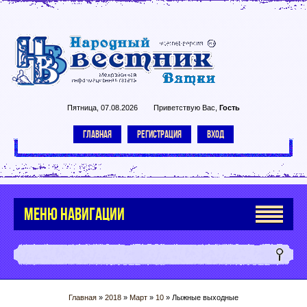
Пятница, 07.08.2026
Приветствую Вас
,
Гость
ГЛАВНАЯ
РЕГИСТРАЦИЯ
ВХОД
МЕНЮ НАВИГАЦИИ
Главная
»
2018
»
Март
»
10
» Лыжные выходные