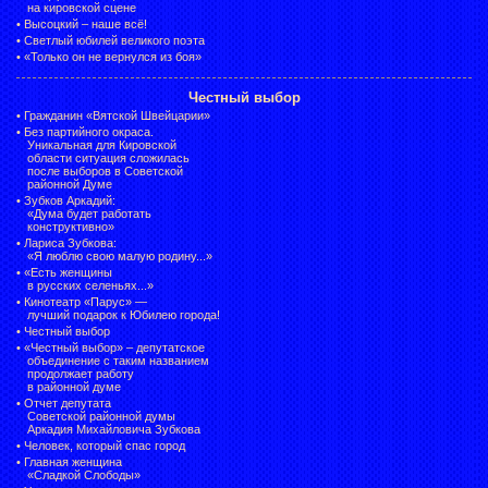
на кировской сцене
•
Высоцкий – наше всё!
•
Светлый юбилей великого поэта
•
«Только он не вернулся из боя»
Честный выбор
•
Гражданин «Вятской Швейцарии»
•
Без партийного окраса.
Уникальная для Кировской
области ситуация сложилась
после выборов в Советской
районной Думе
•
Зубков Аркадий:
«Дума будет работать
конструктивно»
•
Лариса Зубкова:
«Я люблю свою малую родину...»
•
«Есть женщины
в русских селеньях...»
•
Кинотеатр «Парус» —
лучший подарок к Юбилею города!
•
Честный выбор
• «Честный выбор» –
депутатское
объединение с таким названием
продолжает работу
в районной думе
•
Отчет депутата
Советской районной думы
Аркадия Михайловича Зубкова
•
Человек, который спас город
•
Главная женщина
«Сладкой Слободы»