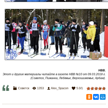
НВВ.
Этот и другие материалы читайте в газете НВВ №10 от 09.03.2018 г.
(Советск, Пижанка, Лебяжье, Верхошижемье, Арбаж).
Советск
1353
Alex_Spacon
5.0
/
1
1
2
3
4
5