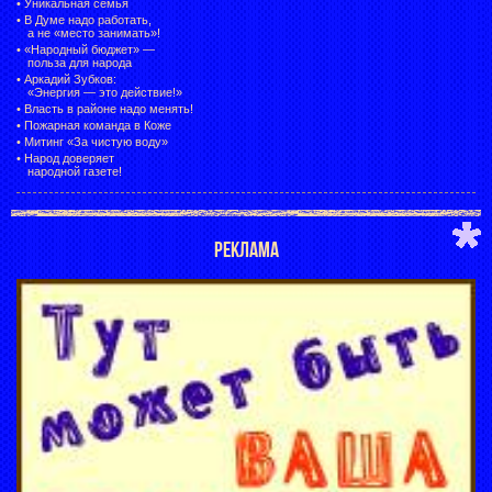
•
Уникальная семья
•
В Думе надо работать,
а не «место занимать»!
•
«Народный бюджет» —
польза для народа
•
Аркадий Зубков:
«Энергия — это действие!»
•
Власть в районе надо менять!
•
Пожарная команда в Коже
•
Митинг «За чистую воду»
•
Народ доверяет
народной газете!
РЕКЛАМА