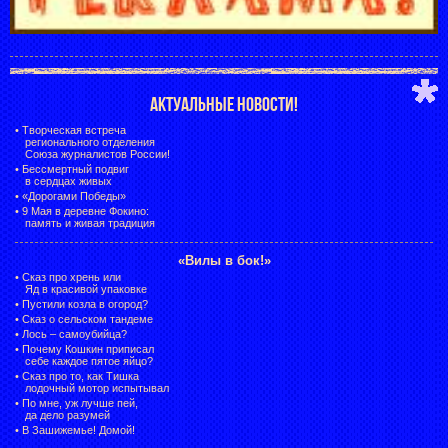
АКТУАЛЬНЫЕ НОВОСТИ!
•
Творческая встреча
регионального отделения
Союза журналистов России!
•
Бессмертный подвиг
в сердцах живых
•
«Дорогами Победы»
•
9 Мая в деревне Фокино:
память и живая традиция
«Вилы в бок!»
•
Сказ про хрень или
Яд в красивой упаковке
•
Пустили козла в огород?
•
Сказ о сельском тандеме
•
Лось – самоубийца?
•
Почему Кошкин приписал
себе каждое пятое яйцо?
•
Сказ про то, как Тишка
лодочный мотор испытывал
•
По мне, уж лучше пей,
да дело разумей
•
В Зашижемье! Домой!