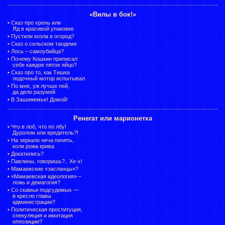
«Вилы в бок!»
•
Сказ про хрень или
Яд в красивой упаковке
•
Пустили козла в огород?
•
Сказ о сельском тандеме
•
Лось – самоубийца?
•
Почему Кошкин приписал
себе каждое пятое яйцо?
•
Сказ про то, как Тишка
лодочный мотор испытывал
•
По мне, уж лучше пей,
да дело разумей
•
В Зашижемье! Домой!
Ренегат или марионетка
•
Что в лоб, что по лбу!
Дуролом или вредитель?!
•
На зеркало неча пенять,
коли рожа крива
•
Докатились?
•
Павлины, говоришь?.. Хе-х!
•
Мамаевские «засланцы»?
•
«Мамаевская идеология» –
ложь и демагогия?
•
Со скамьи подсудимых —
в кресло главы
администрации?
•
Политическая проституция,
спекуляция и имитация
оппозиции?