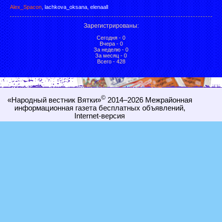
Alex_Spacon
,
lachkova_oksana
,
elenaall
Зарегистрированы
:
Сегодня - 0
Вчера - 0
За неделю - 0
За месяц - 0
Всего - 428
©
«Народный вестник Вятки»
2014–2026
Межрайонная
информационная газета бесплатных объявлений,
Internet-
версия