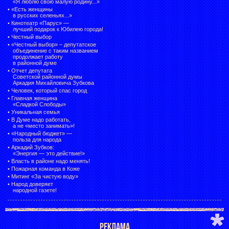
«Я люблю свою малую родину...»
•
«Есть женщины
в русских селеньях...»
•
Кинотеатр «Парус» —
лучший подарок к Юбилею города!
•
Честный выбор
• «Честный выбор» –
депутатское
объединение с таким названием
продолжает работу
в районной думе
•
Отчет депутата
Советской районной думы
Аркадия Михайловича Зубкова
•
Человек, который спас город
•
Главная женщина
«Сладкой Слободы»
•
Уникальная семья
•
В Думе надо работать,
а не «место занимать»!
•
«Народный бюджет» —
польза для народа
•
Аркадий Зубков:
«Энергия — это действие!»
•
Власть в районе надо менять!
•
Пожарная команда в Коже
•
Митинг «За чистую воду»
•
Народ доверяет
народной газете!
РЕКЛАМА