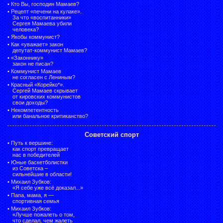
•
Кто Вы, господин Мамаев?
•
Рецепт «печени на кулаке».
За что «воспитанники»
Сергея Мамаева убили
человека?
•
Якобы коммунист?
•
Как «уважает» закон
депутат-коммунист Мамаев?
•
«Законнику»
закон не писан?
•
Коммунист Мамаев
не согласен с Лениным?
•
Красный «Корейко*».
Сергей Мамаев скрывает
от кировских коммунистов
свои доходы?
•
Некомпетентность
или банальное критиканство?
Советский спорт
•
Путь к вершине:
как спорт превращает
нас в победителей
•
Юные баскетболистки
из Советска –
сильнейшие в области!
•
Михаил Зубков:
«Я себе уже всё доказал...»
•
Папа, мама, я —
спортивная семья
•
Михаил Зубков:
«Лучше пожалеть о том,
что сделал, чем жалеть