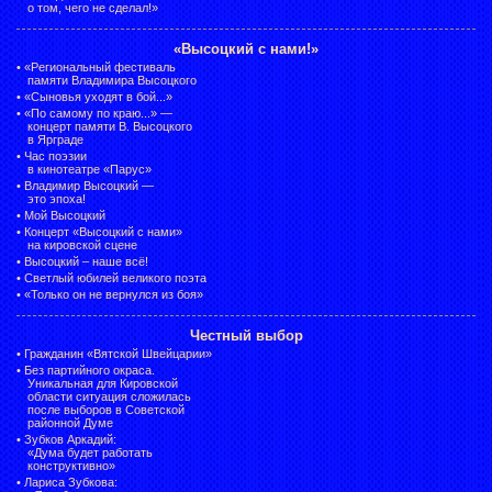
о том, чего не сделал!»
«Высоцкий с нами!»
•
«Региональный фестиваль
памяти Владимира Высоцкого
•
«Сыновья уходят в бой...»
•
«По самому по краю...» —
концерт памяти В. Высоцкого
в Ярграде
•
Час поэзии
в кинотеатре «Парус»
•
Владимир Высоцкий —
это эпоха!
•
Мой Высоцкий
•
Концерт «Высоцкий с нами»
на кировской сцене
•
Высоцкий – наше всё!
•
Светлый юбилей великого поэта
•
«Только он не вернулся из боя»
Честный выбор
•
Гражданин «Вятской Швейцарии»
•
Без партийного окраса.
Уникальная для Кировской
области ситуация сложилась
после выборов в Советской
районной Думе
•
Зубков Аркадий:
«Дума будет работать
конструктивно»
•
Лариса Зубкова: