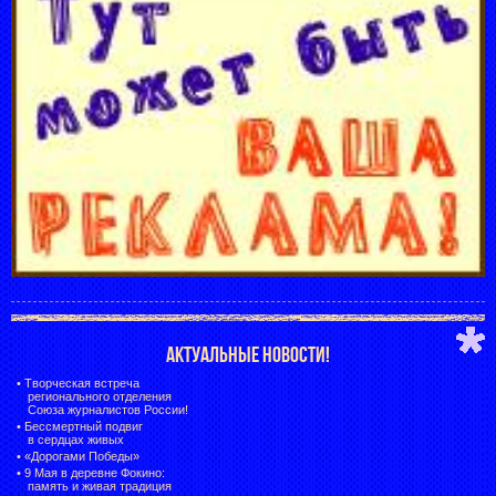
АКТУАЛЬНЫЕ НОВОСТИ!
•
Творческая встреча
регионального отделения
Союза журналистов России!
•
Бессмертный подвиг
в сердцах живых
•
«Дорогами Победы»
•
9 Мая в деревне Фокино:
память и живая традиция