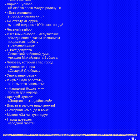
•
Лариса Зубкова:
«Я люблю свою малую родину...»
•
«Есть женщины
в русских селеньях...»
•
Кинотеатр «Парус» —
лучший подарок к Юбилею города!
•
Честный выбор
• «Честный выбор» –
депутатское
объединение с таким названием
продолжает работу
в районной думе
•
Отчет депутата
Советской районной думы
Аркадия Михайловича Зубкова
•
Человек, который спас город
•
Главная женщина
«Сладкой Слободы»
•
Уникальная семья
•
В Думе надо работать,
а не «место занимать»!
•
«Народный бюджет» —
польза для народа
•
Аркадий Зубков:
«Энергия — это действие!»
•
Власть в районе надо менять!
•
Пожарная команда в Коже
•
Митинг «За чистую воду»
•
Народ доверяет
народной газете!