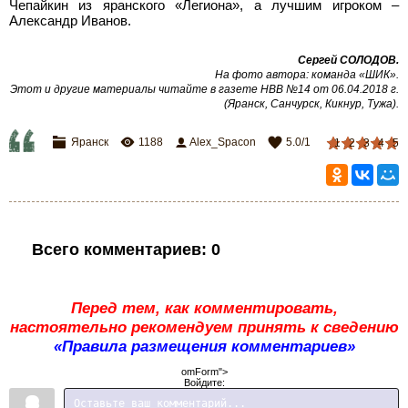
Чепайкин из яранского «Легиона», а лучшим игроком –
Александр Иванов.
Сергей СОЛОДОВ.
На фото автора: команда «ШИК».
Этот и другие материалы читайте в газете НВВ №14 от 06.04.2018 г.
(Яранск, Санчурск, Кикнур, Тужа).
Яранск
1188
Alex_Spacon
5.0
/
1
1
2
3
4
5
Всего комментариев
:
0
Перед тем, как комментировать,
настоятельно рекомендуем принять к сведению
«Правила размещения комментариев»
omForm">
Войдите: