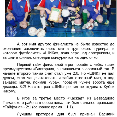
А вот имя другого финалиста не было известно до
окончания заключительного матча группового турнира, в
котором футболисты «ШИКа», взяв верх над соперником, и
вышли в финал, опередив конкурентов на одно очко.
Первый тайм финальной игры прошёл с небольшим
преимуществом «Виктории», вылившимся в логичный гол. В
начале второго тайма счёт стал уже 2:0. Но «ШИК» не пал
духом, стал чаще атаковать и забил ответный мяч, а под
занавес матча, поймав кураж, поразил чужие ворота ещё
дважды. 3:2! На этот раз «ШИК» решил не отдавать Кубок
никому.
В игре за третье место «Каскад» из Безводного
Пижанского района в серии пенальти был сильнее яранского
«Тайфуна» - 2:1 (основное время – 1:1).
Лучшим вратарём дня был признан Василий