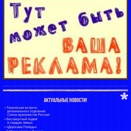
АКТУАЛЬНЫЕ НОВОСТИ!
•
Творческая встреча
регионального отделения
Союза журналистов России!
•
Бессмертный подвиг
в сердцах живых
•
«Дорогами Победы»