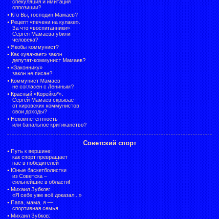
спекуляция и имитация
оппозиции?
•
Кто Вы, господин Мамаев?
•
Рецепт «печени на кулаке».
За что «воспитанники»
Сергея Мамаева убили
человека?
•
Якобы коммунист?
•
Как «уважает» закон
депутат-коммунист Мамаев?
•
«Законнику»
закон не писан?
•
Коммунист Мамаев
не согласен с Лениным?
•
Красный «Корейко*».
Сергей Мамаев скрывает
от кировских коммунистов
свои доходы?
•
Некомпетентность
или банальное критиканство?
Советский спорт
•
Путь к вершине:
как спорт превращает
нас в победителей
•
Юные баскетболистки
из Советска –
сильнейшие в области!
•
Михаил Зубков:
«Я себе уже всё доказал...»
•
Папа, мама, я —
спортивная семья
•
Михаил Зубков: