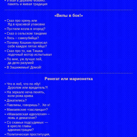
•
9 Мая в деревне Фокино:
память и живая традиция
«Вилы в бок!»
•
Сказ про хрень или
Яд в красивой упаковке
•
Пустили козла в огород?
•
Сказ о сельском тандеме
•
Лось – самоубийца?
•
Почему Кошкин приписал
себе каждое пятое яйцо?
•
Сказ про то, как Тишка
лодочный мотор испытывал
•
По мне, уж лучше пей,
да дело разумей
•
В Зашижемье! Домой!
Ренегат или марионетка
•
Что в лоб, что по лбу!
Дуролом или вредитель?!
•
На зеркало неча пенять,
коли рожа крива
•
Докатились?
•
Павлины, говоришь?.. Хе-х!
•
Мамаевские «засланцы»?
•
«Мамаевская идеология» –
ложь и демагогия?
•
Со скамьи подсудимых —
в кресло главы
администрации?
•
Политическая проституция,