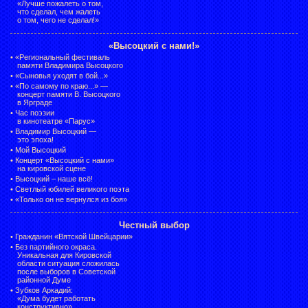
«Лучше пожалеть о том,
что сделал, чем жалеть
о том, чего не сделал!»
«Высоцкий с нами!»
•
«Региональный фестиваль
памяти Владимира Высоцкого
•
«Сыновья уходят в бой...»
•
«По самому по краю...» —
концерт памяти В. Высоцкого
в Ярграде
•
Час поэзии
в кинотеатре «Парус»
•
Владимир Высоцкий —
это эпоха!
•
Мой Высоцкий
•
Концерт «Высоцкий с нами»
на кировской сцене
•
Высоцкий – наше всё!
•
Светлый юбилей великого поэта
•
«Только он не вернулся из боя»
Честный выбор
•
Гражданин «Вятской Швейцарии»
•
Без партийного окраса.
Уникальная для Кировской
области ситуация сложилась
после выборов в Советской
районной Думе
•
Зубков Аркадий:
«Дума будет работать
конструктивно»