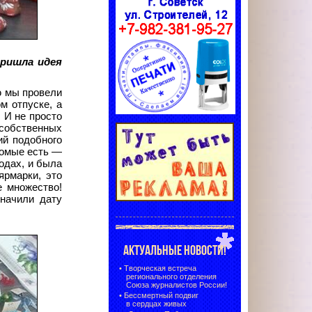
пришла идея
ю мы провели
м отпуске, а
 И не просто
 собственных
ий подобного
акомые есть —
одах, и была
ярмарки, это
е множество!
начили дату
АКТУАЛЬНЫЕ НОВОСТИ!
•
Творческая встреча
регионального отделения
Союза журналистов России!
•
Бессмертный подвиг
в сердцах живых