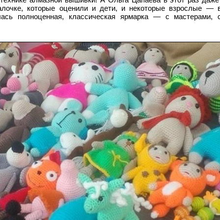
 технике алмазной вышивки! А Ольга Цапаева в этот раз даже
лочке, которые оценили и дети, и некоторые взрослые — в
сь полноценная, классическая ярмарка — с мастерами, с
!