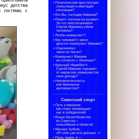
 приготовила
•
Политическая проституция,
кус детства
спекуляция и имитация
 гостями, с
оппозиции?
•
Кто Вы, господин Мамаев?
•
Рецепт «печени на кулаке».
За что «воспитанники»
Сергея Мамаева убили
человека?
•
Якобы коммунист?
•
Как «уважает» закон
депутат-коммунист Мамаев?
•
«Законнику»
закон не писан?
•
Коммунист Мамаев
не согласен с Лениным?
•
Красный «Корейко*».
Сергей Мамаев скрывает
от кировских коммунистов
свои доходы?
•
Некомпетентность
или банальное
критиканство?
Советский спорт
•
Путь к вершине:
как спорт превращает
нас в победителей
•
Юные баскетболистки
из Советска –
сильнейшие в области!
•
Михаил Зубков:
«Я себе уже всё доказал...»
•
Папа, мама, я —