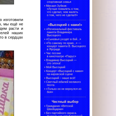
спортивная семья
•
Михаил Зубков:
«Лучше пожалеть о том,
что сделал, чем жалеть
о том, чего не сделал!»
ю изготовили
о, мы ещё не
«Высоцкий с нами!»
дем расти и
•
«Региональный фестиваль
памяти Владимира
телей наших
Высоцкого
то в сердцах
•
«Сыновья уходят в бой...»
•
«По самому по краю...» —
концерт памяти В. Высоцкого
в Ярграде
•
Час поэзии
в кинотеатре «Парус»
•
Владимир Высоцкий —
это эпоха!
•
Мой Высоцкий
•
Концерт «Высоцкий с нами»
на кировской сцене
•
Высоцкий – наше всё!
•
Светлый юбилей великого
поэта
•
«Только он не вернулся из
боя»
Честный выбор
•
Гражданин «Вятской
Швейцарии»
•
Без партийного окраса.