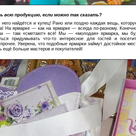
ь всю продукцию, если можно так сказать?
 него найдётся и купец! Рано или поздно каждая вещь, котору
а! На ярмарке — как на ярмарке — всегда по-разному. Конечн
одах — там «сметают» всё! Мы — «молодая» ярмарка, мы бу
аться придумывать что-то интересное для гостей и посети
прочее. Уверена, что подобные ярмарки займут достойное мес
чь ещё больше мастеров и покупателей!