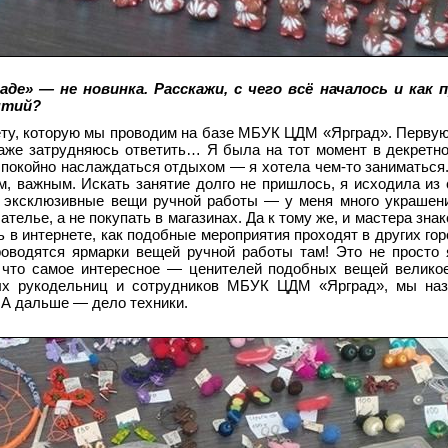
де» — не новинка. Расскажи, с чего всё началось и как 
ятий?
чёту, которую мы проводим на базе МБУК ЦДМ «Ярград». Перву
даже затрудняюсь ответить… Я была на тот момент в декретно
спокойно наслаждаться отдыхом — я хотела чем-то заниматься.
м, важным. Искать занятие долго не пришлось, я исходила из
ю эксклюзивные вещи ручной работы — у меня много украшен
ателье, а не покупать в магазинах. Да к тому же, и мастера зн
 в интернете, как подобные мероприятия проходят в других гор
роводятся ярмарки вещей ручной работы там! Это не просто 
 что самое интересное — ценителей подобных вещей велико
ых рукодельниц и сотрудников МБУК ЦДМ «Ярград», мы наз
 А дальше — дело техники.