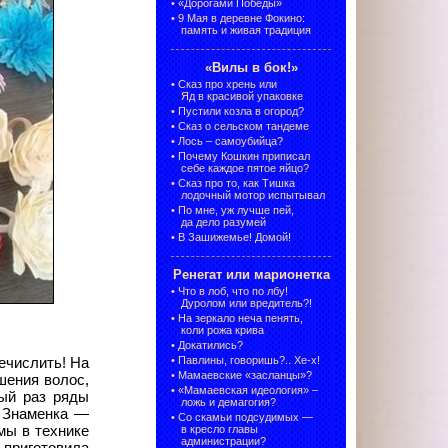
•
«Дорогами Победы»
•
9 Мая в деревне Фокино:
память и живая традиция
«Вилы в бок!»
•
Сказ про хрень или
Яд в красивой упаковке
•
Пустили козла в огород?
•
Сказ о сельском тандеме
•
Лось – самоубийца?
•
Почему Кошкин приписал
себе каждое пятое яйцо?
•
Сказ про то, как Тишка
лодочный мотор испытывал
•
По мне, уж лучше пей,
да дело разумей
•
В Зашижемье! Домой!
Ренегат или марионетка
•
Что в лоб, что по лбу!
Дуролом или вредитель?!
•
На зеркало неча пенять,
коли рожа крива
•
Докатились?
•
Павлины, говоришь?.. Хе-х!
ечислить! На
•
Мамаевские «засланцы»?
шения волос,
•
«Мамаевская идеология» –
дый раз ряды
ложь и демагогия?
. Знаменка —
•
Со скамьи подсудимых —
мы в технике
в кресло главы
администрации?