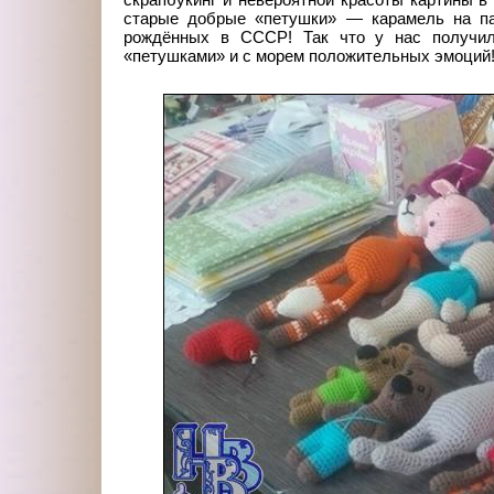
скрапбукинг и невероятной красоты картины в
старые добрые «петушки» — карамель на па
рождённых в СССР! Так что у нас получила
«петушками» и с морем положительных эмоций