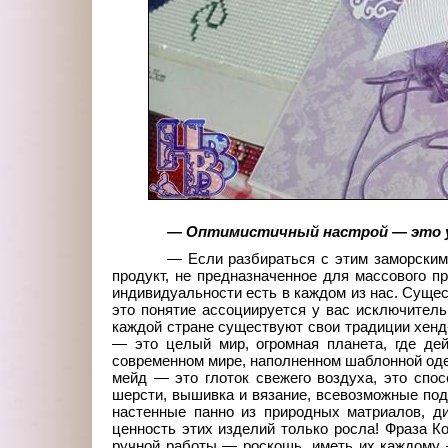
— Оптимистичный настрой — это уже
— Если разбираться с этим заморским 
продукт, не предназначенное для массового п
индивидуальности есть в каждом из нас. Суще
это понятие ассоциируется у вас исключител
каждой стране существуют свои традиции хен
— это целый мир, огромная планета, где де
современном мире, наполненном шаблонной оде
мейд — это глоток свежего воздуха, это спо
шерсти, вышивка и вязание, всевозможные поде
настенные панно из природных матриалов, д
ценность этих изделий только росла! Фраза 
ручной работы — роскошь, иметь их каждому —