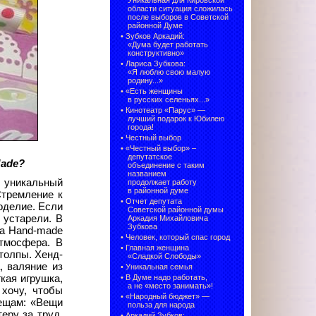
Уникальная для Кировской
области ситуация сложилась
после выборов в Советской
районной Думе
•
Зубков Аркадий:
«Дума будет работать
конструктивно»
•
Лариса Зубкова:
«Я люблю свою малую
родину...»
•
«Есть женщины
в русских селеньях...»
•
Кинотеатр «Парус» —
лучший подарок к Юбилею
города!
•
Честный выбор
• «Честный выбор» –
депутатское
Made?
объединение с таким
названием
к уникальный
продолжает работу
в районной думе
Стремление к
•
Отчет депутата
оделие. Если
Советской районной думы
 устарели. В
Аркадия Михайловича
Зубкова
ва Hand-made
•
Человек, который спас город
атмосфера. В
•
Главная женщина
толпы. Хенд-
«Сладкой Слободы»
, валяние из
•
Уникальная семья
кая игрушка,
•
В Думе надо работать,
а не «место занимать»!
 хочу, чтобы
•
«Народный бюджет» —
вещам: «Вещи
польза для народа
еру за труд,
•
Аркадий Зубков: