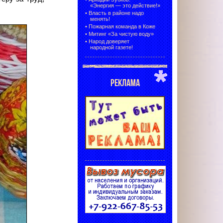
«Энергия — это действие!»
•
Власть в районе надо
менять!
•
Пожарная команда в Коже
•
Митинг «За чистую воду»
•
Народ доверяет
народной газете!
РЕКЛАМА