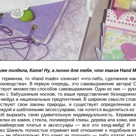
 полдела, Катя! Ну, а лично для тебя, что такое Hand 
термином, то «hand made» означает «что-либо, сделанное ка
роизводства». В первую очередь, это самовыражение автора! 
ствует множество способов самовыражения. Один из них — рук
ьно с бабушкиным носком, то ваши представления безнадежно
д-мейда и национальные предпочтения. В широком смысле сло
йствуют свои законы природы, и существует определенная 
ждой и шаблонными аксессуарами, так хочется выделиться из 
соб выразить свою удивительную индивидуальность. Керамика
лки из камня, стекла, полимерной глины, дерева или кожи, мяг
изайнерские платья и аксессуары — все это хенд-мейд! И я
Коко Шанель полностью отражает моё отношение к подобным 
 не обязательно. Кто хочет их получить — либо платит маст