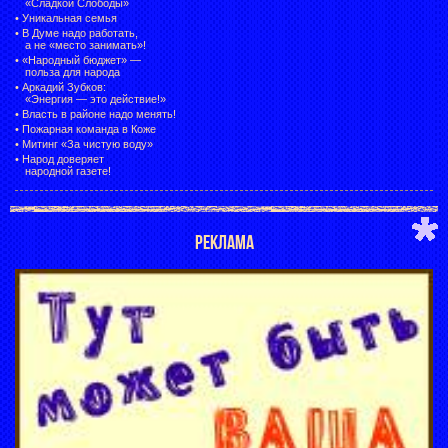
«Сладкой Слободы»
•
Уникальная семья
•
В Думе надо работать,
а не «место занимать»!
•
«Народный бюджет» —
польза для народа
•
Аркадий Зубков:
«Энергия — это действие!»
•
Власть в районе надо менять!
•
Пожарная команда в Коже
•
Митинг «За чистую воду»
•
Народ доверяет
народной газете!
РЕКЛАМА