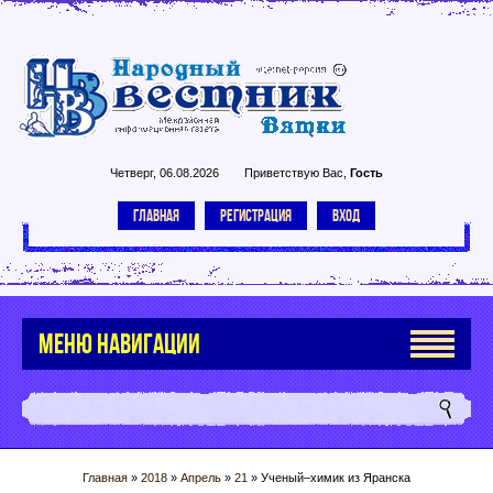
Четверг, 06.08.2026
Приветствую Вас
,
Гость
ГЛАВНАЯ
РЕГИСТРАЦИЯ
ВХОД
МЕНЮ НАВИГАЦИИ
Главная
»
2018
»
Апрель
»
21
» Ученый–химик из Яранска