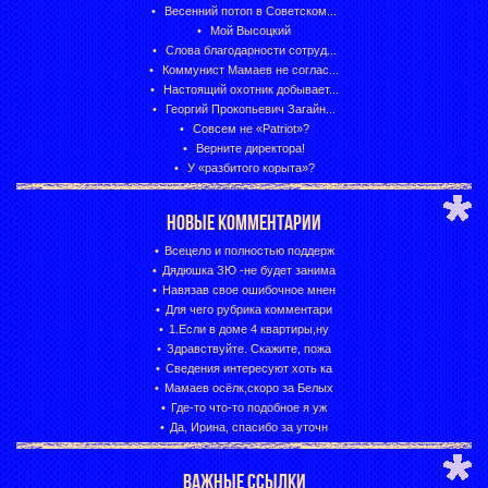
Весенний потоп в Советском...
Мой Высоцкий
Слова благодарности сотруд...
Коммунист Мамаев не соглас...
Настоящий охотник добывает...
Георгий Прокопьевич Загайн...
Совсем не «Patriot»?
Верните директора!
У «разбитого корыта»?
НОВЫЕ КОММЕНТАРИИ
Всецело и полностью поддерж
Дядюшка ЗЮ -не будет занима
Навязав свое ошибочное мнен
Для чего рубрика комментари
1.Если в доме 4 квартиры,ну
Здравствуйте. Скажите, пожа
Сведения интересуют хоть ка
Мамаев осёлк,скоро за Белых
Где-то что-то подобное я уж
Да, Ирина, спасибо за уточн
ВАЖНЫЕ ССЫЛКИ