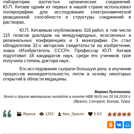
лаборатории азотистых органических соединений.
Ю.П.
Китаев одним из первых в нашей стране использовал
полярографию для исследования электрохимической
реакционной способности и структуры соединений в
растворах.
Ю.П.
Китаевым опубликовано 318
работ, в том числе
115
тезисов докладов на международных, всесоюзных и
региональных конференциях и 3
монографии. Он стал
обладателем 32-х авторских свидетельств на изобретения,
знака «Изобретатель СССР». Профессор Ю.П. Китаев
подготовил 18 кандидатов наук, среди его учеников трое
получили степень доктора наук.
Его исследования сыграли большую роль в изучении
процессов жизнедеятельности, легли в основу некоторых
открытий в области медицины.
Марина Лутошкина.
Этот и другие материалы читайте в газете НВВ №16 от 20.04.2018 г.
(Яранск, Санчурск, Кикнур, Тужа).
Яранск
1253
Alex_Spacon
5.0
/
1
1
2
3
4
5