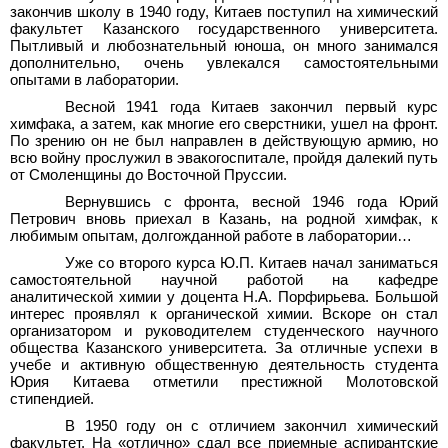
закончив школу в 1940
году, Китаев поступил на химический
факультет Казанского государственного университета.
Пытливый и любознательный юноша, он много занимался
дополнительно, очень увлекался самостоятельными
опытами в лаборатории.
Весной 1941 года Китаев закончил первый курс
химфака, а затем, как многие его сверстники, ушел на фронт.
По зрению он не был направлен в действующую армию, но
всю войну прослужил в эвакогоспитале, пройдя далекий путь
от Смоленщины до Восточной Пруссии.
Вернувшись с фронта, весной 1946 года Юрий
Петрович вновь приехал в Казань, на родной химфак, к
любимым опытам, долгожданной работе в лаборатории…
Уже со второго курса Ю.П.
Китаев начал заниматься
самостоятельной научной работой на кафедре
аналитической химии у доцента Н.А.
Порфирьева. Большой
интерес проявлял к органической химии. Вскоре он стал
организатором и руководителем студенческого научного
общества Казанского университета. За отличные успехи в
учебе и активную общественную деятельность студента
Юрия Китаева отметили престижной Молотовской
стипендией.
В 1950 году он с отличием закончил химический
факультет. На «отлично» сдал все приемные аспирантские