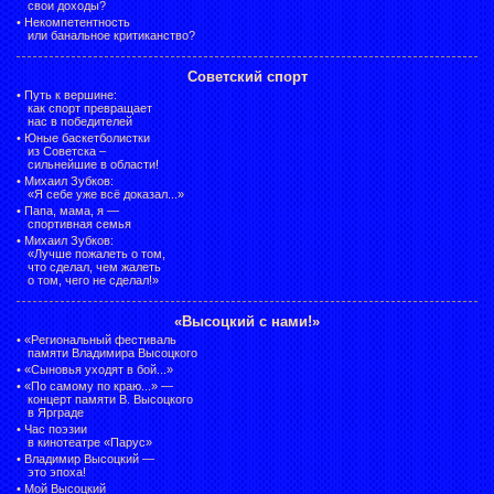
свои доходы?
•
Некомпетентность
или банальное критиканство?
Советский спорт
•
Путь к вершине:
как спорт превращает
нас в победителей
•
Юные баскетболистки
из Советска –
сильнейшие в области!
•
Михаил Зубков:
«Я себе уже всё доказал...»
•
Папа, мама, я —
спортивная семья
•
Михаил Зубков:
«Лучше пожалеть о том,
что сделал, чем жалеть
о том, чего не сделал!»
«Высоцкий с нами!»
•
«Региональный фестиваль
памяти Владимира Высоцкого
•
«Сыновья уходят в бой...»
•
«По самому по краю...» —
концерт памяти В. Высоцкого
в Ярграде
•
Час поэзии
в кинотеатре «Парус»
•
Владимир Высоцкий —
это эпоха!
•
Мой Высоцкий