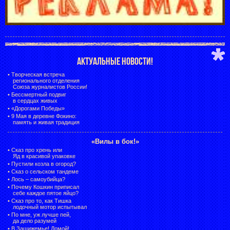
АКТУАЛЬНЫЕ НОВОСТИ!
•
Творческая встреча
регионального отделения
Союза журналистов России!
•
Бессмертный подвиг
в сердцах живых
•
«Дорогами Победы»
•
9 Мая в деревне Фокино:
память и живая традиция
«Вилы в бок!»
•
Сказ про хрень или
Яд в красивой упаковке
•
Пустили козла в огород?
•
Сказ о сельском тандеме
•
Лось – самоубийца?
•
Почему Кошкин приписал
себе каждое пятое яйцо?
•
Сказ про то, как Тишка
лодочный мотор испытывал
•
По мне, уж лучше пей,
да дело разумей
•
В Зашижемье! Домой!