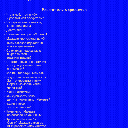
Ренегат или марионетка
•
Что в лоб, что по лбу!
Дуролом или вредитель?!
•
На зеркало неча пенять,
коли рожа крива
•
Докатились?
•
Павлины, говоришь?.. Хе-х!
•
Мамаевские «засланцы»?
•
«Мамаевская идеология» –
ложь и демагогия?
•
Со скамьи подсудимых —
в кресло главы
администрации?
•
Политическая проституция,
спекуляция и имитация
оппозиции?
•
Кто Вы, господин Мамаев?
•
Рецепт «печени на кулаке».
За что «воспитанники»
Сергея Мамаева убили
человека?
•
Якобы коммунист?
•
Как «уважает» закон
депутат-коммунист Мамаев?
•
«Законнику»
закон не писан?
•
Коммунист Мамаев
не согласен с Лениным?
•
Красный «Корейко*».
Сергей Мамаев скрывает
от кировских коммунистов