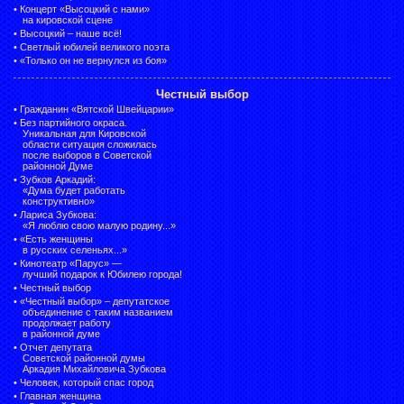
•
Концерт «Высоцкий с нами»
на кировской сцене
•
Высоцкий – наше всё!
•
Светлый юбилей великого поэта
•
«Только он не вернулся из боя»
Честный выбор
•
Гражданин «Вятской Швейцарии»
•
Без партийного окраса.
Уникальная для Кировской
области ситуация сложилась
после выборов в Советской
районной Думе
•
Зубков Аркадий:
«Дума будет работать
конструктивно»
•
Лариса Зубкова:
«Я люблю свою малую родину...»
•
«Есть женщины
в русских селеньях...»
•
Кинотеатр «Парус» —
лучший подарок к Юбилею города!
•
Честный выбор
• «Честный выбор» –
депутатское
объединение с таким названием
продолжает работу
в районной думе
•
Отчет депутата
Советской районной думы
Аркадия Михайловича Зубкова
•
Человек, который спас город
•
Главная женщина