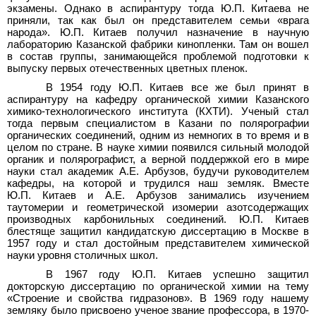
экзамены. Однако в аспирантуру тогда Ю.П.
Китаева не
приняли, так как был он представителем семьи «врага
народа». Ю.П.
Китаев получил назначение в научную
лабораторию Казанской фабрики кинопленки. Там он вошел
в состав группы, занимающейся проблемой подготовки к
выпуску первых отечественных цветных пленок.
В 1954 году Ю.П.
Китаев все же был принят в
аспирантуру на кафедру органической химии Казанского
химико-технологического института (КХТИ). Ученый стал
тогда первым специалистом в Казани по полярографии
органических соединений, одним из немногих в то время и в
целом по стране. В науке химии появился сильный молодой
органик и полярографист, а верной поддержкой его в мире
науки стал академик А.Е.
Арбузов, будучи руководителем
кафедры, на которой и трудился наш земляк. Вместе
Ю.П.
Китаев и А.Е.
Арбузов занимались изучением
таутомерии и геометрической изомерии азотсодержащих
производных карбонильных соединений. Ю.П.
Китаев
блестяще защитил кандидатскую диссертацию в Москве в
1957 году и стал достойным представителем химической
науки уровня столичных школ.
В 1967 году Ю.П.
Китаев успешно защитил
докторскую диссертацию по органической химии на тему
«Строение и свойства гидразонов». В 1969
году нашему
земляку было присвоено ученое звание профессора, в 1970-