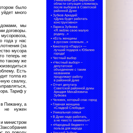
Уникальная для Кировской
области ситуация сложилась
котором было
после выборов в Советской
районной Думе
 уйдет много
•
Зубков Аркадий:
«Дума будет работать
конструктивно»
 домами, мы
•
Лариса Зубкова:
ми договоры.
«Я люблю свою малую
родину...»
 мусоровоза,
•
«Есть женщины
о года у нас
в русских селеньях...»
лотнения (за
•
Кинотеатр «Парус» —
лучший подарок к Юбилею
ество мусора
города!
то теперь не
•
Честный выбор
 по такому же
• «Честный выбор» –
роизводиться
депутатское
объединение с таким
облему. Есть
названием
одит толпа из
продолжает работу
в районной думе
нную свалку,
•
Отчет депутата
ыправляться,
Советской районной думы
сора. Тариф у
Аркадия Михайловича
Зубкова
•
Человек, который спас город
в Пижанку, а
•
Главная женщина
«Сладкой Слободы»
м не нужен
•
Уникальная семья
•
В Думе надо работать,
а не «место занимать»!
 и министром
•
«Народный бюджет» —
Заксобрания
польза для народа
ос по поводу
•
Аркадий Зубков: