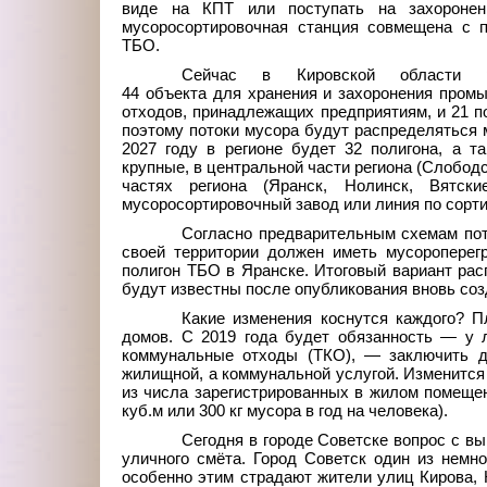
виде на КПТ или поступать на захоронен
мусоросортировочная станция совмещена с п
ТБО.
Сейчас в Кировской области р
44
объекта для хранения и захоронения про
отходов, принадлежащих предприятиям, и 21 по
поэтому потоки мусора будут распределяться 
2027 году в регионе будет 32
полигона, а т
крупные, в центральной части региона (Слободс
частях региона (Яранск, Нолинск, Вятск
мусоросортировочный завод или линия по сорт
Согласно предварительным схемам пото
своей территории должен иметь мусороперег
полигон ТБО в Яранске. Итоговый вариант рас
будут известны после опубликования вновь соз
Какие изменения коснутся каждого? П
домов. С 2019 года будет обязанность — y л
коммунальные отходы (ТКО), — заключить д
жилищной, а коммунальной услугой. Изменится
из числа зaрегистрированных в жилом помещен
куб.м или 300
кг мycopa в год на человека).
Сегодня в городе Советске вопрос с в
уличного смёта. Город Советск один из немно
особенно этим страдают жители улиц Кирова, 