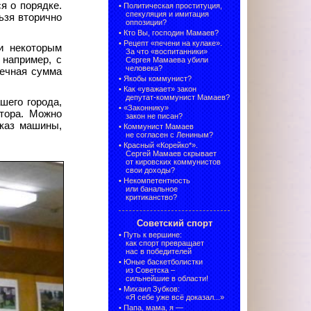
я о порядке.
•
Политическая проституция,
спекуляция и имитация
ьзя вторично
оппозиции?
•
Кто Вы, господин Мамаев?
•
Рецепт «печени на кулаке».
и некоторым
За что «воспитанники»
 например, с
Сергея Мамаева убили
человека?
нечная сумма
•
Якобы коммунист?
•
Как «уважает» закон
депутат-коммунист Мамаев?
шего города,
•
«Законнику»
ктора. Можно
закон не писан?
аказ машины,
•
Коммунист Мамаев
не согласен с Лениным?
•
Красный «Корейко*».
Сергей Мамаев скрывает
от кировских коммунистов
свои доходы?
•
Некомпетентность
или банальное
критиканство?
Советский спорт
•
Путь к вершине:
как спорт превращает
нас в победителей
•
Юные баскетболистки
из Советска –
сильнейшие в области!
•
Михаил Зубков:
«Я себе уже всё доказал...»
•
Папа, мама, я —