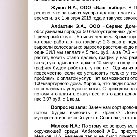
Жуков Н.А., ООО «Ваш выбор»:
В П
решено, что за вывоз мусора должны платить в
времени, а с 1
января 2019
года и так уже зако
Албахтин
Э.А., ООО «Сервис Дом
обслуживаем порядка 90 благоустроенных домо
Примерный охват – 5 тысяч человек. Кроме горо
которые работают по графику: 2-3 раза в нед
выросли колоссально: выросло расстояние до по
один ЗИЛ мы заплатим 5 тыс. руб., а за ГАЗ – 
растет, возить стало далеко, график у нас ра
всегда укладывается даже в 40 минут в одну ст
графику будем работать, у нас нет. Одним из 
повсеместно, если же установить только у те
проблемы с оплатой услуг. Нет возможности отсл
100-квартирного дома. Хорошо, что люди поль
но оплачивать услуги не хотят. С приходом ре
потому что платить станут все, а это даст доп
нас 3,07
руб. с
1
кв.м.
Вопрос из зала:
Зачем нам сортировочн
потом будем вывозить в Яранск? Логич
мусоросортировочный пункт в Советске, это то
Малков Н.А.:
По этому же вопросу мы 
окружающей среды Албеговой
А.В., прису
Мешков
Н.А. Решение так и не было принято