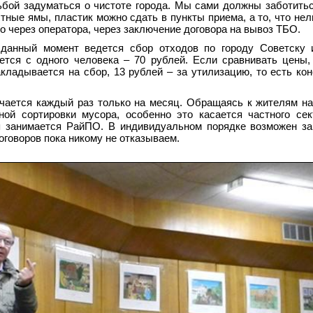
ьбой задуматься о чистоте города. Мы сами должны заботитьс
ные ямы, пластик можно сдать в пункты приема, а то, что нел
о через оператора, через заключение договора на вывоз ТБО.
данный момент ведется сбор отходов по городу Советску 
ется с одного человека – 70
рублей. Если сравнивать цены,
акладывается на сбор, 13 рублей – за утилизацию, то есть ко
чается каждый раз только на месяц. Обращаясь к жителям на
ной сортировки мусора, особенно это касается частного се
ья занимается РайПО. В индивидуальном порядке возможен з
оговоров пока никому не отказываем.