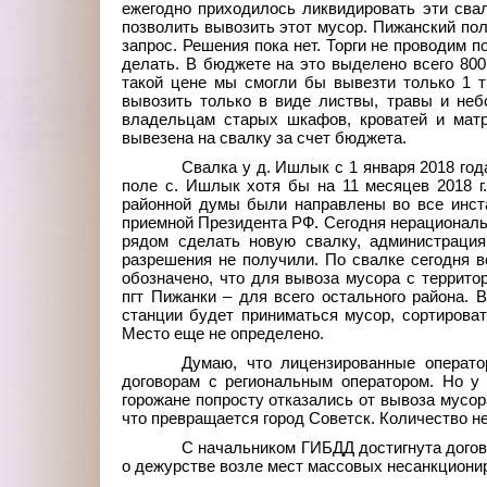
ежегодно приходилось ликвидировать эти свал
позволить вывозить этот мусор. Пижанский по
запрос. Решения пока нет. Торги не проводим по
делать. В бюджете на это выделено всего 800
такой цене мы смогли бы вывезти только 1 
вывозить только в виде листвы, травы и небо
владельцам старых шкафов, кроватей и матр
вывезена на свалку за счет бюджета.
Свалка у д.
Ишлык с 1
января 2018
год
поле с.
Ишлык хотя бы на 11 месяцев 2018
районной думы были направлены во все инста
приемной Президента РФ. Сегодня нерациональн
рядом сделать новую свалку, администрация
разрешения не получили. По свалке сегодня в
обозначено, что для вывоза мусора с террито
пгт
Пижанки – для всего остального района. 
станции будет приниматься мусор, сортироват
Место еще не определено.
Думаю, что лицензированные операто
договорам с региональным оператором. Но у
горожане попросту отказались от вывоза мусора
что превращается город Советск. Количество н
С начальником ГИБДД достигнута догов
о дежурстве возле мест массовых несанкциони