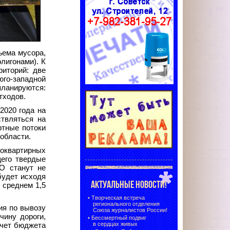
ъема мусора,
лигонами). К
риторий: две
 юго-западной
ланируются:
тходов.
2020 года на
твляться на
ртные потоки
области.
гоквартирных
щего твердые
О станут не
будет исходя
АКТУАЛЬНЫЕ НОВОСТИ!
 среднем 1,5
•
Творческая встреча
регионального отделения
ия по вывозу
Союза журналистов России!
чину дороги,
•
Бессмертный подвиг
в сердцах живых
счет бюджета