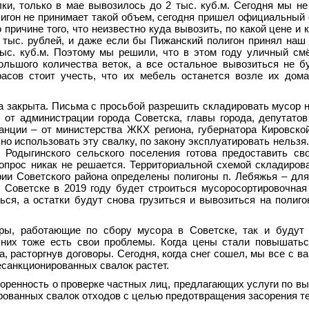
ки, только в мае вывозилось до 2 тыс. куб.м. Сегодня мы н
лигон не принимает такой объем, сегодня пришел официальный 
 причине того, что неизвестно куда вывозить, по какой цене и 
 тыс. рублей, и даже если бы Пижанский полигон принял наш 
тыс. куб.м. Поэтому мы решили, что в этом году уличный с
льшого количества веток, а все остальное вывозиться не бу
асов стоит учесть, что их мебель останется возле их дом
а закрыта. Письма с просьбой разрешить складировать мусор 
г. от администрации города Советска, главы города, депутатов
нции – от министерства ЖКХ региона, губернатора Кировско
о использовать эту свалку, по закону эксплуатировать нельзя
 Родыгинского сельского поселения готова предоставить св
опрос никак не решается. Территориальной схемой складиров
рии Советского района определены полигоны п.
Лебяжья – для
В Советске в 2019 году будет строиться мусоросортировочная
ься, а остатки будут снова грузиться и вывозиться на полиго
ры, работающие по сбору мусора в Советске, так и будут 
 них тоже есть свои проблемы. Когда цены стали повышатьс
, расторгнув договоры. Сегодня, когда снег сошел, мы все с в
есанкционированных свалок растет.
оренность о проверке частных лиц, предлагающих услуги по вы
рованных свалок отходов с целью предотвращения засорения те