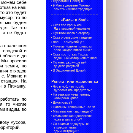
•
«Дорогами Победы»
е можем себе
•
9 Мая в деревне Фокино:
отказ на наш
память и живая традиция
кто это будет
мусор, то по
«Вилы в бок!»
мёт мы будем
•
Сказ про хрень или
дет. Так что
Яд в красивой упаковке
а и не будет
•
Пустили козла в огород?
•
Сказ о сельском тандеме
•
Лось – самоубийца?
на свалочном
•
Почему Кошкин приписал
себе каждое пятое яйцо?
 городской и
•
Сказ про то, как Тишка
й области до
лодочный мотор испытывал
. Мы просили
•
По мне, уж лучше пей,
ои земли, но
да дело разумей
ания отходов
•
В Зашижемье! Домой!
 с.
Мокино и
 станция. На
Ренегат или марионетка
н в Пижанку.
•
Что в лоб, что по лбу!
Дуролом или вредитель?!
•
На зеркало неча пенять,
коли рожа крива
работать по
•
Докатились?
я, то многие
•
Павлины, говоришь?.. Хе-х!
ами видим, во
•
Мамаевские «засланцы»?
•
«Мамаевская идеология» –
ложь и демагогия?
возу мусора,
•
Со скамьи подсудимых —
рриторий.
в кресло главы
администрации?