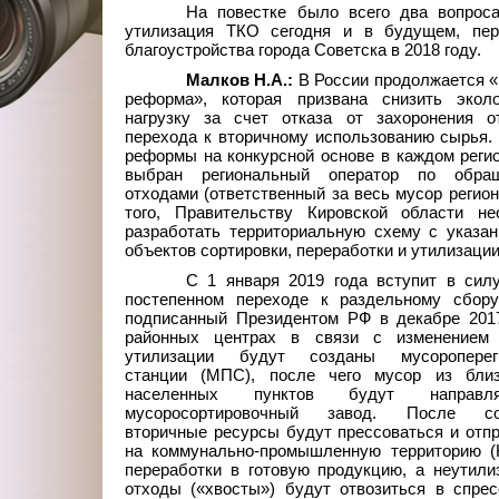
На повестке было всего два вопроса
утилизация ТКО сегодня и в будущем, пер
благоустройства города Советска в 2018 году.
Малков
Н.А.:
B России продолжается 
реформа», которая призвана снизить эколо
нагрузку за счет отказа от захоронения о
перехода к вторичному использованию сырья.
реформы на конкурсной основе в каждом реги
выбран региональный оператор по обра
отходами (ответственный за весь мусор регион
того, Правительству Кировской области не
разработать территориальную схему с указа
объектов сортировки, переработки и утилизации
С 1 января 2019 года вступит в сил
постепенном переходе к раздельному сбору
подписанный Президентом РФ в декабре 2017
районных центрах в связи с изменением
утилизации будут созданы мусороперег
станции (МПС), после чего мусор из бли
населенных пунктов будут направ
мусоросортировочный завод. После сор
вторичные ресурсы будут прессоваться и отп
на коммунально-промышленную территорию (
переработки в готовую продукцию, а неутил
отходы («хвосты») будут отвозиться в спре