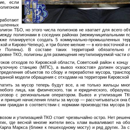
ие, если
олигоном
аботают
мышленных
лигон ТБО, но этого числа полигонов не хватает для всего об
между полигонами в соседних районах (межмуниципальными по
акже планируется создать 5 коммунально-промышленных тер
кой и Кирово-Чепецк), и три более мелкие — в юго-восточной и
ие Поляны). В составе таких территорий обязательно п
ировке ТКО, полигоны для размещения неутилизируемой части о
ков отходов по Кировской области, Советский район к концу 
рузочную станцию (МПС), а вывоз «хвостов» должен осущес
пределения объектов по сбору и переработке мусора, транспо
данной модели обращения с отходами на территории Кировской 
латить за мycop теперь будут все, a нe только жильцы мно
юбого лица, как физического, так и юридического, образую
оговор с региональным оператором. Вывоз и утилизация ТК
 и принцип начисления платы за мусор — рассчитываться она 
ии граждан в соответствии с нормами производства мусора (в
ывозом и утилизацией ТКО стоит чрезвычайно остро. Нет решен
гих, где весной многие жители весь хлам вываливают на обо
Карла Маркса (ближе к пешеходному мосту) и ряд других. За 