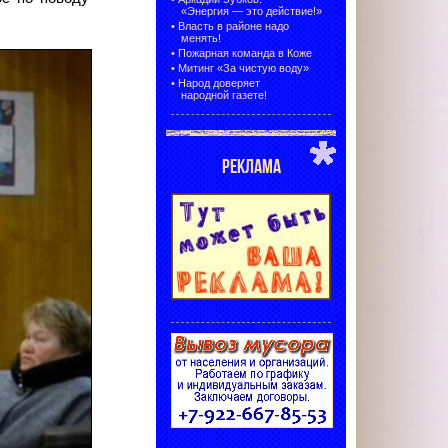
«Энергия — это действие!»
•
Власть в районе надо
менять!
•
Пожарная команда в Коже
•
Митинг «За чистую воду»
•
Народ доверяет
народной газете!
РЕКЛАМА