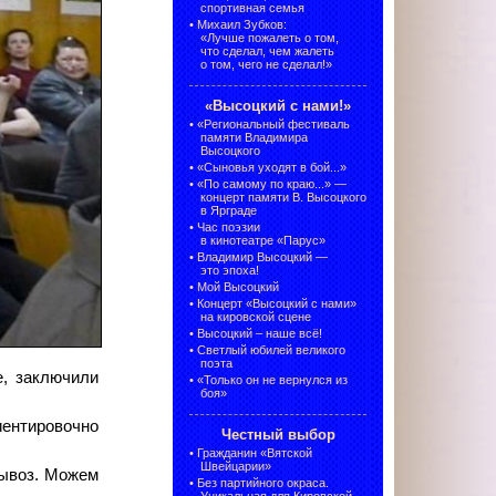
спортивная семья
•
Михаил Зубков:
«Лучше пожалеть о том,
что сделал, чем жалеть
о том, чего не сделал!»
«Высоцкий с нами!»
•
«Региональный фестиваль
памяти Владимира
Высоцкого
•
«Сыновья уходят в бой...»
•
«По самому по краю...» —
концерт памяти В. Высоцкого
в Ярграде
•
Час поэзии
в кинотеатре «Парус»
•
Владимир Высоцкий —
это эпоха!
•
Мой Высоцкий
•
Концерт «Высоцкий с нами»
на кировской сцене
•
Высоцкий – наше всё!
•
Светлый юбилей великого
поэта
е, заключили
•
«Только он не вернулся из
боя»
иентировочно
Честный выбор
•
Гражданин «Вятской
Швейцарии»
вывоз. Можем
•
Без партийного окраса.