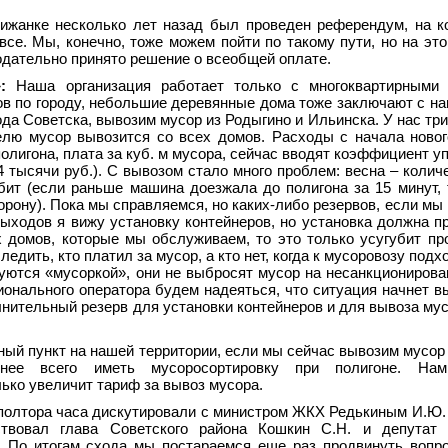
ижанке несколько лет назад был проведен референдум, на 
се. Мы, конечно, тоже можем пойти по такому пути, но на это
нодательно принято решение о всеобщей оплате.
»:
Наша организация работает только с многоквартирными
в по городу, небольшие деревянные дома тоже заключают с на
да Советска, вывозим мусор из Родыгино и Ильинска. У нас три
елю мусор вывозится со всех домов. Расходы с начала новог
лигона, плата за куб. м мусора, сейчас вводят коэффициент уп
4 тысячи руб.). С вывозом стало много проблем: весна – колич
збит (если раньше машина доезжала до полигона за 15 минут, 
орону). Пока мы справляемся, но каких-либо резервов, если мы
выходов я вижу установку контейнеров, но установка должна п
х домов, которые мы обслуживаем, то это только усугубит пр
едить, кто платил за мусор, а кто нет, когда к мусоровозу подх
зуются «мусоркой», они не выбросят мусор на несанкционирова
гионального оператора будем надеяться, что ситуация начнет в
олнительный резерв для установки контейнеров и для вывоза му
ый пункт на нашей территории, если мы сейчас вывозим мусор 
нее всего иметь мусоросортировку при полигоне. На
лько увеличит тариф за вывоз мусора.
полтора часа дискутировали с министром ЖКХ Редькиным
И.Ю.
тствовал глава Советского района Кошкин
С.Н. и депутат 
. По итогам схода мы постараемся еще раз продвинуть вопр