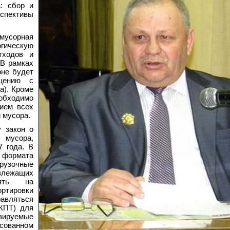
: сбор и
спективы
«мусорная
гическую
тходов и
 В рамках
оне будет
щению с
а). Кроме
обходимо
нием всех
 мусора.
у закон о
 мусора,
 года. В
 формата
рузочные
злежащих
лять нa
тировки
равляться
КПТ) для
изируемые
ссованном