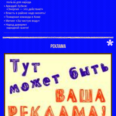
польза для народа
•
Аркадий Зубков:
«Энергия — это действие!»
•
Власть в районе надо менять!
•
Пожарная команда в Коже
•
Митинг «За чистую воду»
•
Народ доверяет
народной газете!
РЕКЛАМА