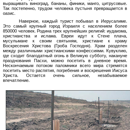
выращивать виноград, бананы, финики, манго, цитрусовые.
Так постепенно, трудом человека пустыня превращается в
оазис.
Наверное, каждый турист побывал в Иерусалиме.
Это самый крупный город Израиля с населением более
850000 человек. Родина трех крупнейших религий: иудаизма,
христианства и ислама. Евреи идут к Стене плача,
мусульмане к своим святыням, христиане к храму
Воскресения Христова (Гроба Господня). Храм разделен
между различными христианскими конфессиями. Кувуклию,
где сходит благодатный огонь в Великую субботу, накануне
празднования Пасхи, можно посетить в дневное время.
Нескончаемым потоком паломники всего мира стремятся
посетить место распятия, погребения и воскрешения Иисуса
Христа. Остается очень сильное, незабываемое
впечатление.