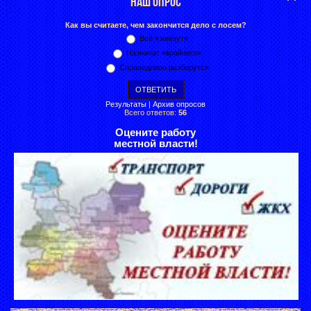
НАШ ОПРОС
Как вы считаете, чем закончится дело с лосем?
Всё «замнут»
Назначат «крайнего»
Справедливо разберутся
Результаты
|
Архив опросов
Всего ответов:
56
Оцените работу
местной власти!