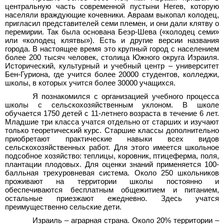
центральную часть современной пустыни Негев, которую
населяли враждующие кочевники. Авраам выкопал колодец,
пригласил представителей семи племен, и они дали клятву о
перемирии. Так была основана Беэр-Шева («колодец семи»
или «колодец клятвы»). Есть и другие версии названия
города. В настоящее время это крупный город с населением
более 200 тысяч человек, столица Южного округа Израиля.
Исторический, культурный и учебный центр – университет
Бен-Гуриона, где учится более 20000 студентов, колледжи,
школы, в которых учится более 30000 учащихся.
Я познакомился с организацией учебного процесса
школы с сельскохозяйственным уклоном. В школе
обучается 1750 детей с 11-летнего возраста в течение 6 лет.
Младшие три класса учатся отдельно от старших и изучают
только теоретический курс. Старшие классы дополнительно
приобретают практические навыки всех видов
сельскохозяйственных работ. Для этого имеется школьное
подсобное хозяйство: теплицы, коровник, птицеферма, поля,
плантации плодовых. Для оценки знаний применяется 100-
балльная трехуровневая система. Около 250 школьников
проживают на территории школы постоянно и
обеспечиваются бесплатным общежитием и питанием,
остальные приезжают ежедневно. Здесь учатся
преимущественно сельские дети.
Израиль – аграрная страна. Около 20% территории –