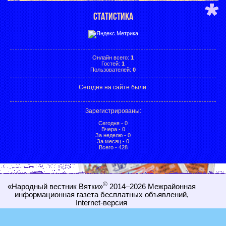
СТАТИСТИКА
Онлайн всего:
1
Гостей:
1
Пользователей:
0
Сегодня на сайте были:
Зарегистрированы
:
Сегодня - 0
Вчера - 0
За неделю - 0
За месяц - 0
Всего - 428
©
«Народный вестник Вятки»
2014–2026
Межрайонная
информационная газета бесплатных объявлений,
Internet-
версия