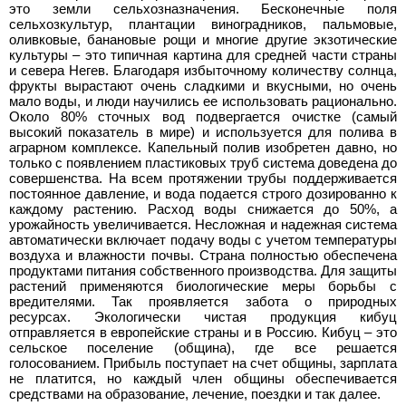
это земли сельхозназначения. Бесконечные поля
сельхозкультур, плантации виноградников, пальмовые,
оливковые, банановые рощи и многие другие экзотические
культуры – это типичная картина для средней части страны
и севера Негев. Благодаря избыточному количеству солнца,
фрукты вырастают очень сладкими и вкусными, но очень
мало воды, и люди научились ее использовать рационально.
Около 80% сточных вод подвергается очистке (самый
высокий показатель в мире) и используется для полива в
аграрном комплексе. Капельный полив изобретен давно, но
только с появлением пластиковых труб система доведена до
совершенства. На всем протяжении трубы поддерживается
постоянное давление, и вода подается строго дозированно к
каждому растению. Расход воды снижается до 50%, а
урожайность увеличивается. Несложная и надежная система
автоматически включает подачу воды с учетом температуры
воздуха и влажности почвы. Страна полностью обеспечена
продуктами питания собственного производства. Для защиты
растений применяются биологические меры борьбы с
вредителями. Так проявляется забота о природных
ресурсах. Экологически чистая продукция кибуц
отправляется в европейские страны и в Россию. Кибуц – это
сельское поселение (община), где все решается
голосованием. Прибыль поступает на счет общины, зарплата
не платится, но каждый член общины обеспечивается
средствами на образование, лечение, поездки и так далее.