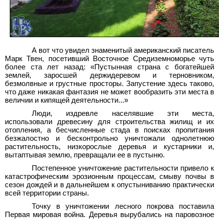
А вот что увидел знаменитый американский писатель
Марк Твен, посетивший Восточное Средиземноморье чуть
более ста лет назад: «Пустынная страна с богатейшей
землей, заросшей держидеревом и терновником,
безмолвные и грустные просторы. Запустение здесь таково,
что даже никакая фантазия не может вообразить эти места в
величии и кипящей деятельности...»
Люди, издревле населявшие эти места,
использовали древесину для строительства жилищ и их
отопления, а бесчисленные стада в поисках пропитания
безжалостно и бесконтрольно уничтожали однолетнюю
растительность, низкорослые деревья и кустарники и,
вытаптывая землю, превращали ее в пустыню.
Постепенное уничтожение растительности привело к
катастрофическим эрозионным процессам, смыву почвы в
сезон дождей и в дальнейшем к опустыниванию практически
всей территории страны.
Точку в уничтожении лесного покрова поставила
Первая мировая война. Деревья вырубались на паровозное