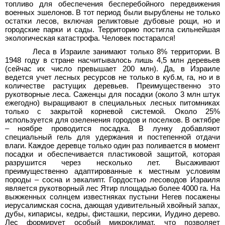
топливо для обеспечения бесперебойного передвижения
военных эшелонов. В тот период были вырублены не только
остатки лесов, включая реликтовые дубовые рощи, но и
городские парки и сады. Территорию постигла сильнейшая
экологическая катастрофа. Человек постарался!
Леса в Израиле занимают только 8% территории. В
1948 году в стране насчитывалось лишь 4,5 млн деревьев
(сейчас их число превышает 200
млн). Да, в Израиле
ведется учет лесных ресурсов не только в куб.м, га, но и в
количестве растущих деревьев. Преимущественно это
рукотворные леса. Саженцы для посадки (около 3
млн штук
ежегодно) выращивают в специальных лесных питомниках
только с закрытой корневой системой. Около 25%
используется для озеленения городов и поселков. В октябре
– ноябре проводится посадка. В лунку добавляют
специальный гель для удержания и постепенной отдачи
влаги. Каждое деревце только один раз поливается в момент
посадки и обеспечивается пластиковой защитой, которая
разрушится через несколько лет. Высаживают
преимущественно адаптированные к местным условиям
породы – сосна и эвкалипт. Гордостью лесоводов Израиля
является рукотворный лес Ятир площадью более 4000 га. На
выжженных солнцем известняках пустыни Негев посажены
иерусалимская сосна, дающая удивительный хвойный запах,
дубы, кипарисы, кедры, фисташки, персики, Иудино дерево.
Лес формирует особый микроклимат, что позволяет