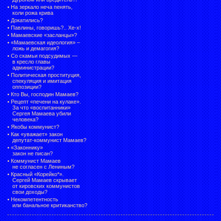
•
На зеркало неча пенять,
коли рожа крива
•
Докатились?
•
Павлины, говоришь?.. Хе-х!
•
Мамаевские «засланцы»?
•
«Мамаевская идеология» –
ложь и демагогия?
•
Со скамьи подсудимых —
в кресло главы
администрации?
•
Политическая проституция,
спекуляция и имитация
оппозиции?
•
Кто Вы, господин Мамаев?
•
Рецепт «печени на кулаке».
За что «воспитанники»
Сергея Мамаева убили
человека?
•
Якобы коммунист?
•
Как «уважает» закон
депутат-коммунист Мамаев?
•
«Законнику»
закон не писан?
•
Коммунист Мамаев
не согласен с Лениным?
•
Красный «Корейко*».
Сергей Мамаев скрывает
от кировских коммунистов
свои доходы?
•
Некомпетентность
или банальное критиканство?