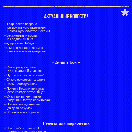
АКТУАЛЬНЫЕ НОВОСТИ!
•
Творческая встреча
регионального отделения
Союза журналистов России!
•
Бессмертный подвиг
в сердцах живых
•
«Дорогами Победы»
•
9 Мая в деревне Фокино:
память и живая традиция
«Вилы в бок!»
•
Сказ про хрень или
Яд в красивой упаковке
•
Пустили козла в огород?
•
Сказ о сельском тандеме
•
Лось – самоубийца?
•
Почему Кошкин приписал
себе каждое пятое яйцо?
•
Сказ про то, как Тишка
лодочный мотор испытывал
•
По мне, уж лучше пей,
да дело разумей
•
В Зашижемье! Домой!
Ренегат или марионетка
•
Что в лоб, что по лбу!
Дуролом или вредитель?!