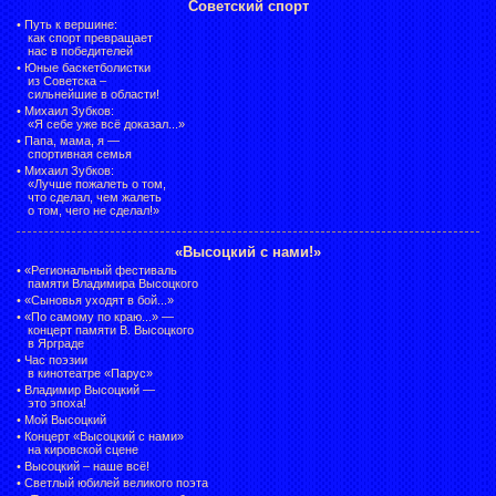
Советский спорт
•
Путь к вершине:
как спорт превращает
нас в победителей
•
Юные баскетболистки
из Советска –
сильнейшие в области!
•
Михаил Зубков:
«Я себе уже всё доказал...»
•
Папа, мама, я —
спортивная семья
•
Михаил Зубков:
«Лучше пожалеть о том,
что сделал, чем жалеть
о том, чего не сделал!»
«Высоцкий с нами!»
•
«Региональный фестиваль
памяти Владимира Высоцкого
•
«Сыновья уходят в бой...»
•
«По самому по краю...» —
концерт памяти В. Высоцкого
в Ярграде
•
Час поэзии
в кинотеатре «Парус»
•
Владимир Высоцкий —
это эпоха!
•
Мой Высоцкий
•
Концерт «Высоцкий с нами»
на кировской сцене
•
Высоцкий – наше всё!
•
Светлый юбилей великого поэта