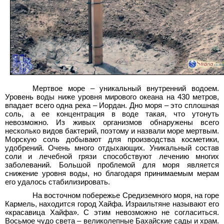
Мертвое море – уникальный внутренний водоем.
Уровень воды ниже уровня мирового океана на 430 метров,
впадает всего одна река – Иордан. Дно моря – это сплошная
соль, а ее концентрация в воде такая, что утонуть
невозможно. Из живых организмов обнаружены всего
несколько видов бактерий, поэтому и назвали море мертвым.
Морскую соль добывают для производства косметики,
удобрений. Очень много отдыхающих. Уникальный состав
соли и лечебной грязи способствуют лечению многих
заболеваний. Большой проблемой для моря является
снижение уровня воды, но благодаря принимаемым мерам
его удалось стабилизировать.
На восточном побережье Средиземного моря, на горе
Кармель, находится город Хайфа. Израильтяне называют его
«красавица Хайфа». С этим невозможно не согласиться.
Восьмое чудо света – великолепные Бахайские сады и храм.