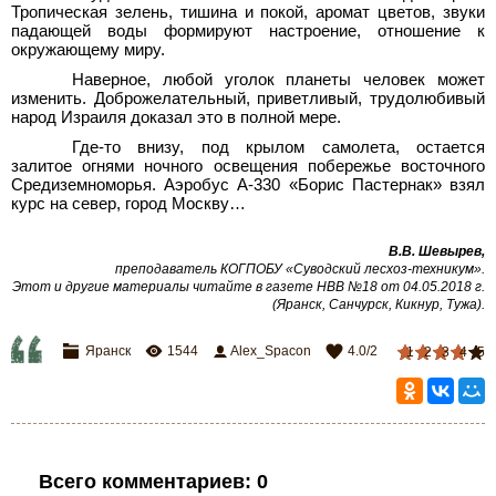
Тропическая зелень, тишина и покой, аромат цветов, звуки
падающей воды формируют настроение, отношение к
окружающему миру.
Наверное, любой уголок планеты человек может
изменить. Доброжелательный, приветливый, трудолюбивый
народ Израиля доказал это в полной мере.
Где-то внизу, под крылом самолета, остается
залитое огнями ночного освещения побережье восточного
Средиземноморья. Аэробус А-330 «Борис Пастернак» взял
курс на север, город Москву…
В.В.
Шевырев,
преподаватель КОГПОБУ «Суводский лесхоз-техникум».
Этот и другие материалы читайте в газете НВВ №18 от 04.05.2018 г.
(Яранск, Санчурск, Кикнур, Тужа).
Яранск
1544
Alex_Spacon
4.0
/
2
1
2
3
4
5
Всего комментариев
:
0