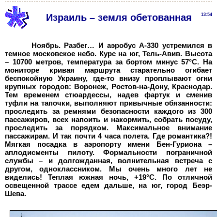
Израиль – земля обетованная
13:54
Ноябрь. Разбег… И аэробус А-330 устремился в
темное московское небо. Курс на юг, Тель-Авив. Высота
– 10700
метров, температура за бортом минус 57°С. На
мониторе кривая маршрута старательно огибает
беспокойную Украину, где-то внизу проплывают огни
крупных городов: Воронеж, Ростов-на-Дону, Краснодар.
Тем временем стюардессы, надев фартук и сменив
туфли на тапочки, выполняют привычные обязанности:
проследить за ремнями безопасности каждого из 300
пассажиров, всех напоить и накормить, собрать посуду,
проследить за порядком. Максимальное внимание
пассажирам. И так почти 4 часа полета. Где романтика?!
Мягкая посадка в аэропорту имени Бен-Гуриона –
аплодисменты пилоту. Формальности пограничной
службы – и долгожданная, волнительная встреча с
другом, одноклассником. Мы очень много лет не
виделись! Теплая южная ночь, +19°С. По отличной
освещенной трассе едем дальше, на юг, город Беэр-
Шева.