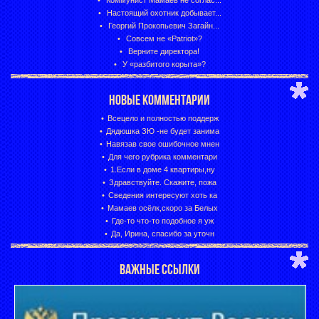
Коммунист Мамаев не соглас...
Настоящий охотник добывает...
Георгий Прокопьевич Загайн...
Совсем не «Patriot»?
Верните директора!
У «разбитого корыта»?
НОВЫЕ КОММЕНТАРИИ
Всецело и полностью поддерж
Дядюшка ЗЮ -не будет занима
Навязав свое ошибочное мнен
Для чего рубрика комментари
1.Если в доме 4 квартиры,ну
Здравствуйте. Скажите, пожа
Сведения интересуют хоть ка
Мамаев осёлк,скоро за Белых
Где-то что-то подобное я уж
Да, Ирина, спасибо за уточн
ВАЖНЫЕ ССЫЛКИ