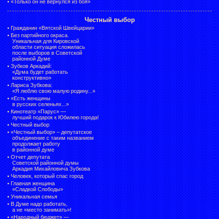
•
«Только он не вернулся из боя»
Честный выбор
•
Гражданин «Вятской Швейцарии»
•
Без партийного окраса.
Уникальная для Кировской
области ситуация сложилась
после выборов в Советской
районной Думе
•
Зубков Аркадий:
«Дума будет работать
конструктивно»
•
Лариса Зубкова:
«Я люблю свою малую родину...»
•
«Есть женщины
в русских селеньях...»
•
Кинотеатр «Парус» —
лучший подарок к Юбилею города!
•
Честный выбор
• «Честный выбор» –
депутатское
объединение с таким названием
продолжает работу
в районной думе
•
Отчет депутата
Советской районной думы
Аркадия Михайловича Зубкова
•
Человек, который спас город
•
Главная женщина
«Сладкой Слободы»
•
Уникальная семья
•
В Думе надо работать,
а не «место занимать»!
•
«Народный бюджет» —