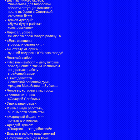
•
Без партийного окраса.
Уникальная для Кировской
области ситуация сложилась
после выборов в Советской
районной Думе
•
Зубков Аркадий:
«Дума будет работать
конструктивно»
•
Лариса Зубкова:
«Я люблю свою малую родину...»
•
«Есть женщины
в русских селеньях...»
•
Кинотеатр «Парус» —
лучший подарок к Юбилею города!
•
Честный выбор
• «Честный выбор» –
депутатское
объединение с таким названием
продолжает работу
в районной думе
•
Отчет депутата
Советской районной думы
Аркадия Михайловича Зубкова
•
Человек, который спас город
•
Главная женщина
«Сладкой Слободы»
•
Уникальная семья
•
В Думе надо работать,
а не «место занимать»!
•
«Народный бюджет» —
польза для народа
•
Аркадий Зубков:
«Энергия — это действие!»
•
Власть в районе надо менять!
•
Пожарная команда в Коже