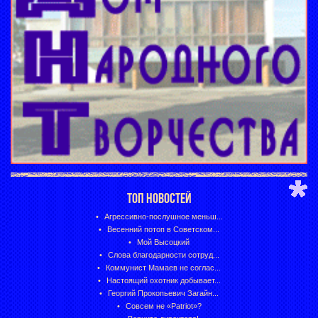
ТОП НОВОСТЕЙ
Агрессивно-послушное меньш...
Весенний потоп в Советском...
Мой Высоцкий
Слова благодарности сотруд...
Коммунист Мамаев не соглас...
Настоящий охотник добывает...
Георгий Прокопьевич Загайн...
Совсем не «Patriot»?