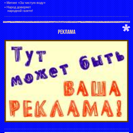
•
Митинг «За чистую воду»
•
Народ доверяет
народной газете!
РЕКЛАМА