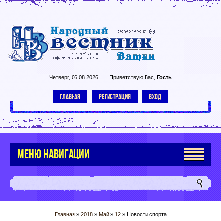
Четверг, 06.08.2026
Приветствую Вас
,
Гость
ГЛАВНАЯ
РЕГИСТРАЦИЯ
ВХОД
МЕНЮ НАВИГАЦИИ
Главная
»
2018
»
Май
»
12
» Новости спорта