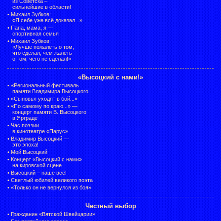
из Советска –
сильнейшие в области!
•
Михаил Зубков:
«Я себе уже всё доказал...»
•
Папа, мама, я —
спортивная семья
•
Михаил Зубков:
«Лучше пожалеть о том,
что сделал, чем жалеть
о том, чего не сделал!»
«Высоцкий с нами!»
•
«Региональный фестиваль
памяти Владимира Высоцкого
•
«Сыновья уходят в бой...»
•
«По самому по краю...» —
концерт памяти В. Высоцкого
в Ярграде
•
Час поэзии
в кинотеатре «Парус»
•
Владимир Высоцкий —
это эпоха!
•
Мой Высоцкий
•
Концерт «Высоцкий с нами»
на кировской сцене
•
Высоцкий – наше всё!
•
Светлый юбилей великого поэта
•
«Только он не вернулся из боя»
Честный выбор
•
Гражданин «Вятской Швейцарии»