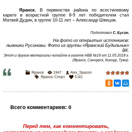
Яранск.
В первенстве района по всестилевому
карате в возрастной группе 8-9 лет победителем стал
Матвей Дудин, в группе 10-11 лет – Александр Швецов.
Подготовил
С. Бусин.
На фото из открытых источников:
лыжники Русиновы. Фото из группы «Яранский Будильник»
ВК.
Этот и другие материалы читайте в газете НВВ №19 от 11.05.2018 г.
(Яранск, Санчурск, Кикнур, Тужа).
Яранск
1947
Alex_Spacon
1
2
3
4
5
Яранск. Спорт
5.0
/
1
Всего комментариев
:
0
Перед тем, как комментировать,