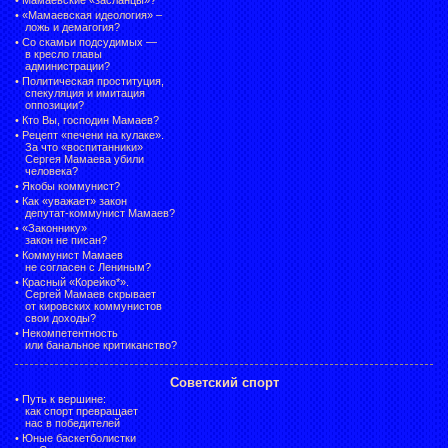
•
«Мамаевская идеология» –
ложь и демагогия?
•
Со скамьи подсудимых —
в кресло главы
администрации?
•
Политическая проституция,
спекуляция и имитация
оппозиции?
•
Кто Вы, господин Мамаев?
•
Рецепт «печени на кулаке».
За что «воспитанники»
Сергея Мамаева убили
человека?
•
Якобы коммунист?
•
Как «уважает» закон
депутат-коммунист Мамаев?
•
«Законнику»
закон не писан?
•
Коммунист Мамаев
не согласен с Лениным?
•
Красный «Корейко*».
Сергей Мамаев скрывает
от кировских коммунистов
свои доходы?
•
Некомпетентность
или банальное критиканство?
Советский спорт
•
Путь к вершине:
как спорт превращает
нас в победителей
•
Юные баскетболистки