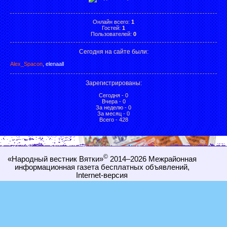
Онлайн всего:
1
Гостей:
1
Пользователей:
0
Сегодня на сайте были:
Alex_Spacon
,
elenaall
Зарегистрированы
:
Сегодня - 0
Вчера - 0
За неделю - 0
За месяц - 0
Всего - 428
©
«Народный вестник Вятки»
2014–2026
Межрайонная
информационная газета бесплатных объявлений,
Internet-
версия