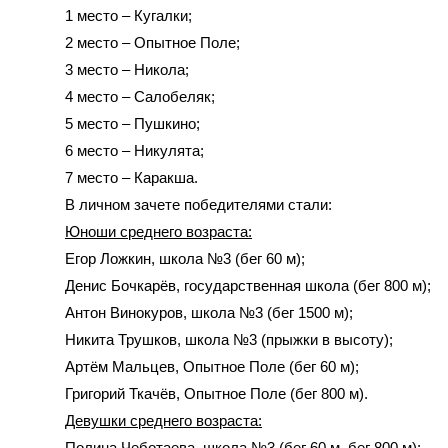
1 место – Кугалки;
2 место – Опытное Поле;
3 место – Никола;
4 место – Салобеляк;
5 место – Пушкино;
6 место – Никулята;
7 место
–
Каракша.
В личном зачете победителями стали:
Юноши среднего возраста:
Егор Ложкин, школа №3 (бег 60
м);
Денис Бочкарёв, государственная школа (бег 800
м);
Антон Винокуров, школа №3 (бег 1500
м);
Никита Трушков, школа №3 (прыжки в высоту);
Артём Мальцев, Опытное Поле (бег 60 м);
Григорий Ткачёв, Опытное Поле (бег 800 м).
Девушки среднего возраста:
Полина Чеботаева, школа №3 (бег 60 м, бег 800 м);