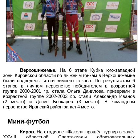
Верхошижемье.
На 6 этапе Кубка юго-западной
зоны Кировской области по лыжным гонкам в Верхошижемье
были подведены итоги зимнего сезона. По результатам 6
этапов в личном первенстве победителем в возрастной
группе 2000-2001
г.р. стала Ольга Данилова, призерами в
возрастной группе 2002-2003
г.р. стали Александр Иванов
(2
место) и Денис Бочкарев (3
место). В командном
первенстве Яранский район занял 4
место.
Мини-футбол
Киров.
На стадионе «Факел» прошёл турнир в зачёт
XXVIII областной Спартакиады образовательных