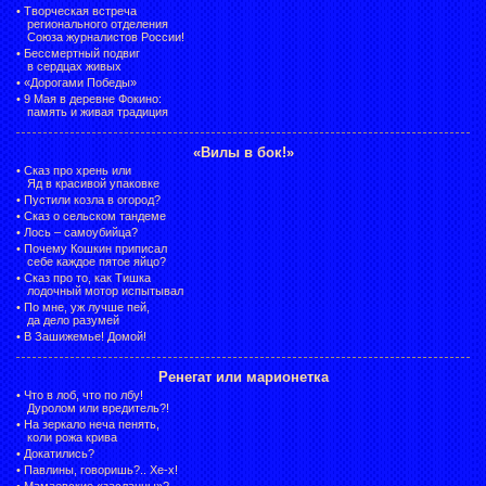
•
Творческая встреча
регионального отделения
Союза журналистов России!
•
Бессмертный подвиг
в сердцах живых
•
«Дорогами Победы»
•
9 Мая в деревне Фокино:
память и живая традиция
«Вилы в бок!»
•
Сказ про хрень или
Яд в красивой упаковке
•
Пустили козла в огород?
•
Сказ о сельском тандеме
•
Лось – самоубийца?
•
Почему Кошкин приписал
себе каждое пятое яйцо?
•
Сказ про то, как Тишка
лодочный мотор испытывал
•
По мне, уж лучше пей,
да дело разумей
•
В Зашижемье! Домой!
Ренегат или марионетка
•
Что в лоб, что по лбу!
Дуролом или вредитель?!
•
На зеркало неча пенять,
коли рожа крива
•
Докатились?
•
Павлины, говоришь?.. Хе-х!
•
Мамаевские «засланцы»?