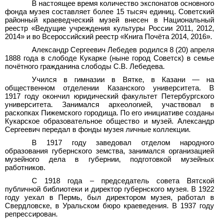
В настоящее время количество экспонатов основного
фонда музея составляет более 15 тысяч единиц. Советский
районный краеведческий музей внесен в Национальный
реестр «Ведущие учреждения культуры России 2011, 2012,
2014» и во Всероссийский реестр «Книга Почёта 2014, 2016».
Александр Сергеевич Лебедев родился 8 (20) апреля
1888
года в слободе Кукарке (ныне город Советск) в семье
почётного гражданина слободы С.В.
Лебедева.
Учился в гимназии в Вятке, в Казани — на
общественном отделении Казанского университета. В
1917
году окончил юридический факультет Петербургского
университета. Занимался археологией, участвовал в
раскопках Пижемского городища. По его инициативе созданы
Кукарское образовательное общество и музей. Александр
Сергеевич передал в фонды музея личные коллекции.
В 1917 году заведовал отделом народного
образования губернского земства, занимался организацией
музейного дела в губернии, подготовкой музейных
работников.
С 1918 года – председатель совета Вятской
публичной библиотеки и директор губернского музея. В 1922
году уехал в Пермь, был директором музея, работал в
Свердловске, в Уральском бюро краеведения. В 1937
году
репрессирован.