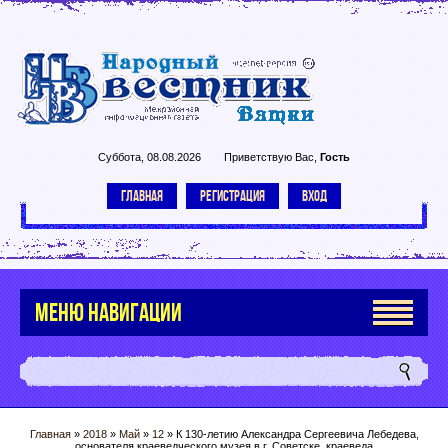
Суббота, 08.08.2026
Приветствую Вас
,
Гость
ГЛАВНАЯ
РЕГИСТРАЦИЯ
ВХОД
МЕНЮ НАВИГАЦИИ
Главная
»
2018
»
Май
»
12
» К 130-летию Александра Сергеевича Лебедева,
основателя краеведческого музея в г. Советске, краеведа