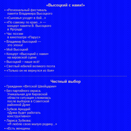
«Высоцкий с нами!»
•
«Региональный фестиваль
памяти Владимира Высоцкого
•
«Сыновья уходят в бой...»
•
«По самому по краю...» —
концерт памяти В. Высоцкого
в Ярграде
•
Час поэзии
в кинотеатре «Парус»
•
Владимир Высоцкий —
это эпоха!
•
Мой Высоцкий
•
Концерт «Высоцкий с нами»
на кировской сцене
•
Высоцкий – наше всё!
•
Светлый юбилей великого поэта
•
«Только он не вернулся из боя»
Честный выбор
•
Гражданин «Вятской Швейцарии»
•
Без партийного окраса.
Уникальная для Кировской
области ситуация сложилась
после выборов в Советской
районной Думе
•
Зубков Аркадий:
«Дума будет работать
конструктивно»
•
Лариса Зубкова:
«Я люблю свою малую родину...»
•
«Есть женщины