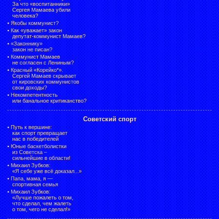
За что «воспитанники»
Сергея Мамаева убили
человека?
•
Якобы коммунист?
•
Как «уважает» закон
депутат-коммунист Мамаев?
•
«Законнику»
закон не писан?
•
Коммунист Мамаев
не согласен с Лениным?
•
Красный «Корейко*».
Сергей Мамаев скрывает
от кировских коммунистов
свои доходы?
•
Некомпетентность
или банальное критиканство?
Советский спорт
•
Путь к вершине:
как спорт превращает
нас в победителей
•
Юные баскетболистки
из Советска –
сильнейшие в области!
•
Михаил Зубков:
«Я себе уже всё доказал...»
•
Папа, мама, я —
спортивная семья
•
Михаил Зубков:
«Лучше пожалеть о том,
что сделал, чем жалеть
о том, чего не сделал!»