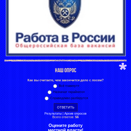
НАШ ОПРОС
Как вы считаете, чем закончится дело с лосем?
Всё «замнут»
Назначат «крайнего»
Справедливо разберутся
Результаты
|
Архив опросов
Всего ответов:
56
Оцените работу
местной власти!