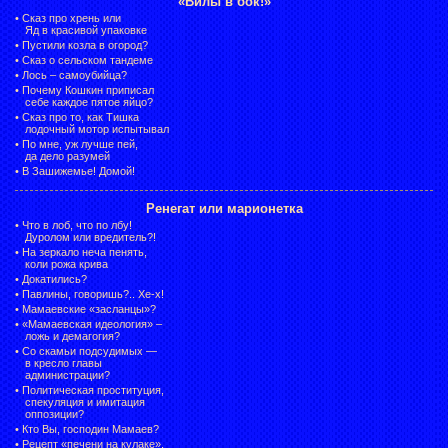
«Вилы в бок!»
•
Сказ про хрень или
Яд в красивой упаковке
•
Пустили козла в огород?
•
Сказ о сельском тандеме
•
Лось – самоубийца?
•
Почему Кошкин приписал
себе каждое пятое яйцо?
•
Сказ про то, как Тишка
лодочный мотор испытывал
•
По мне, уж лучше пей,
да дело разумей
•
В Зашижемье! Домой!
Ренегат или марионетка
•
Что в лоб, что по лбу!
Дуролом или вредитель?!
•
На зеркало неча пенять,
коли рожа крива
•
Докатились?
•
Павлины, говоришь?.. Хе-х!
•
Мамаевские «засланцы»?
•
«Мамаевская идеология» –
ложь и демагогия?
•
Со скамьи подсудимых —
в кресло главы
администрации?
•
Политическая проституция,
спекуляция и имитация
оппозиции?
•
Кто Вы, господин Мамаев?
•
Рецепт «печени на кулаке».