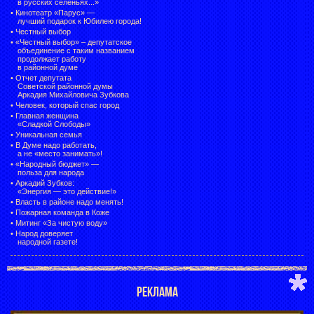
в русских селеньях...»
•
Кинотеатр «Парус» —
лучший подарок к Юбилею города!
•
Честный выбор
• «Честный выбор» –
депутатское
объединение с таким названием
продолжает работу
в районной думе
•
Отчет депутата
Советской районной думы
Аркадия Михайловича Зубкова
•
Человек, который спас город
•
Главная женщина
«Сладкой Слободы»
•
Уникальная семья
•
В Думе надо работать,
а не «место занимать»!
•
«Народный бюджет» —
польза для народа
•
Аркадий Зубков:
«Энергия — это действие!»
•
Власть в районе надо менять!
•
Пожарная команда в Коже
•
Митинг «За чистую воду»
•
Народ доверяет
народной газете!
РЕКЛАМА