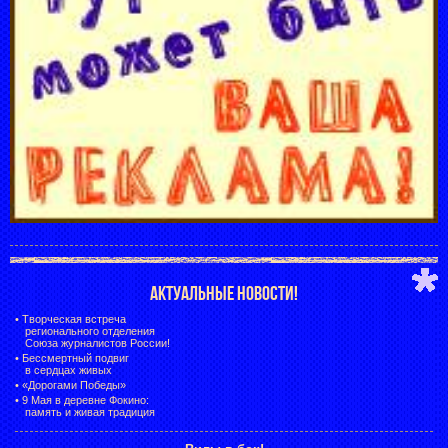
АКТУАЛЬНЫЕ НОВОСТИ!
•
Творческая встреча
регионального отделения
Союза журналистов России!
•
Бессмертный подвиг
в сердцах живых
•
«Дорогами Победы»
•
9 Мая в деревне Фокино:
память и живая традиция