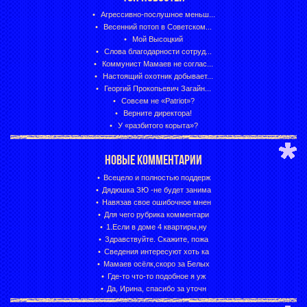
Агрессивно-послушное меньш...
Весенний потоп в Советском...
Мой Высоцкий
Слова благодарности сотруд...
Коммунист Мамаев не соглас...
Настоящий охотник добывает...
Георгий Прокопьевич Загайн...
Совсем не «Patriot»?
Верните директора!
У «разбитого корыта»?
НОВЫЕ КОММЕНТАРИИ
Всецело и полностью поддерж
Дядюшка ЗЮ -не будет занима
Навязав свое ошибочное мнен
Для чего рубрика комментари
1.Если в доме 4 квартиры,ну
Здравствуйте. Скажите, пожа
Сведения интересуют хоть ка
Мамаев осёлк,скоро за Белых
Где-то что-то подобное я уж
Да, Ирина, спасибо за уточн