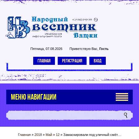
Пятница, 07.08.2026
Приветствую Вас
,
Гость
ГЛАВНАЯ
РЕГИСТРАЦИЯ
ВХОД
МЕНЮ НАВИГАЦИИ
Главная
»
2018
»
Май
»
12
» Замаскировали под уличный смёт…