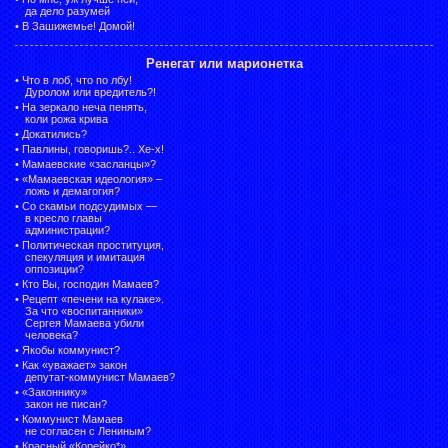
да дело разумей
•
В Зашижемье! Домой!
Ренегат или марионетка
•
Что в лоб, что по лбу!
Дуролом или вредитель?!
•
На зеркало неча пенять,
коли рожа крива
•
Докатились?
•
Павлины, говоришь?.. Хе-х!
•
Мамаевские «засланцы»?
•
«Мамаевская идеология» –
ложь и демагогия?
•
Со скамьи подсудимых —
в кресло главы
администрации?
•
Политическая проституция,
спекуляция и имитация
оппозиции?
•
Кто Вы, господин Мамаев?
•
Рецепт «печени на кулаке».
За что «воспитанники»
Сергея Мамаева убили
человека?
•
Якобы коммунист?
•
Как «уважает» закон
депутат-коммунист Мамаев?
•
«Законнику»
закон не писан?
•
Коммунист Мамаев
не согласен с Лениным?
•
Красный «Корейко*».