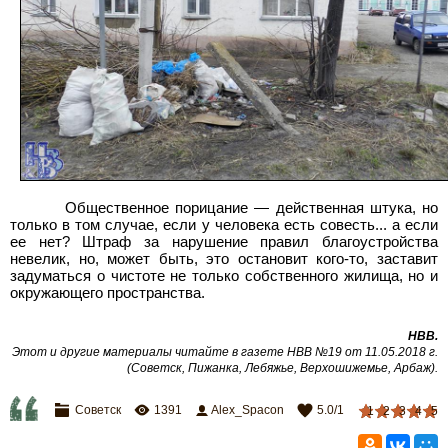
Общественное порицание — действенная штука, но
только в том случае, если у человека есть совесть... а если
ее нет? Штраф за нарушение правил благоустройства
невелик, но, может быть, это остановит кого-то, заставит
задуматься о чистоте не только собственного жилища, но и
окружающего пространства.
НВВ.
Этот и другие материалы читайте в газете НВВ №19 от 11.05.2018
г.
(Советск, Пижанка, Лебяжье, Верхошижемье, Арбаж).
Советск
1391
Alex_Spacon
5.0
/
1
1
2
3
4
5