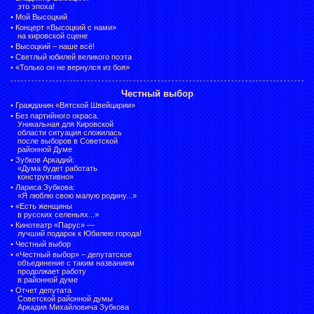
это эпоха!
•
Мой Высоцкий
•
Концерт «Высоцкий с нами»
на кировской сцене
•
Высоцкий – наше всё!
•
Светлый юбилей великого поэта
•
«Только он не вернулся из боя»
Честный выбор
•
Гражданин «Вятской Швейцарии»
•
Без партийного окраса.
Уникальная для Кировской
области ситуация сложилась
после выборов в Советской
районной Думе
•
Зубков Аркадий:
«Дума будет работать
конструктивно»
•
Лариса Зубкова:
«Я люблю свою малую родину...»
•
«Есть женщины
в русских селеньях...»
•
Кинотеатр «Парус» —
лучший подарок к Юбилею города!
•
Честный выбор
• «Честный выбор» –
депутатское
объединение с таким названием
продолжает работу
в районной думе
•
Отчет депутата
Советской районной думы
Аркадия Михайловича Зубкова