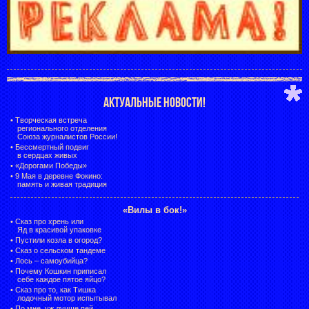
АКТУАЛЬНЫЕ НОВОСТИ!
•
Творческая встреча
регионального отделения
Союза журналистов России!
•
Бессмертный подвиг
в сердцах живых
•
«Дорогами Победы»
•
9 Мая в деревне Фокино:
память и живая традиция
«Вилы в бок!»
•
Сказ про хрень или
Яд в красивой упаковке
•
Пустили козла в огород?
•
Сказ о сельском тандеме
•
Лось – самоубийца?
•
Почему Кошкин приписал
себе каждое пятое яйцо?
•
Сказ про то, как Тишка
лодочный мотор испытывал
•
По мне, уж лучше пей,