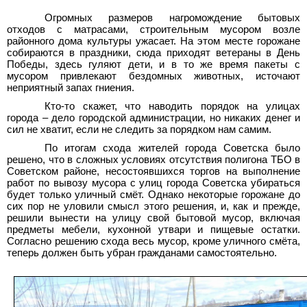
Огромных размеров нагромождение бытовых
отходов с матрасами, строительным мусором возле
районного дома культуры ужасает. На этом месте горожане
собираются в праздники, сюда приходят ветераны в День
Победы, здесь гуляют дети, и в то же время пакеты с
мусором привлекают бездомных животных, источают
неприятный запах гниения.
Кто-то скажет, что наводить порядок на улицах
города – дело городской администрации, но никаких денег и
сил не хватит, если не следить за порядком нам самим.
По итогам схода жителей города Советска было
решено, что в сложных условиях отсутствия полигона ТБО в
Советском районе, несостоявшихся торгов на выполнение
работ по вывозу мусора с улиц города Советска убираться
будет только уличный смёт. Однако некоторые горожане до
сих пор не уловили смысл этого решения, и, как и прежде,
решили вынести на улицу свой бытовой мусор, включая
предметы мебели, кухонной утвари и пищевые остатки.
Согласно решению схода весь мусор, кроме уличного смёта,
теперь должен быть убран гражданами самостоятельно.