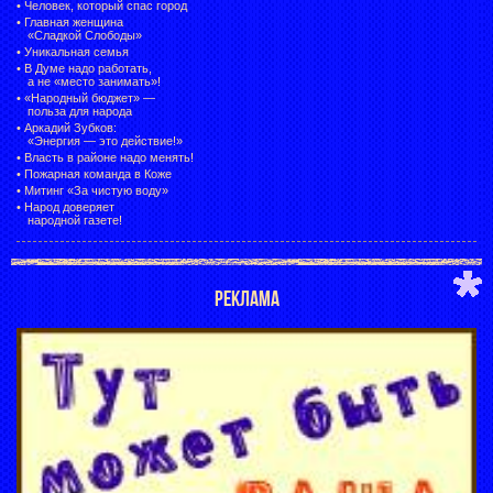
•
Человек, который спас город
•
Главная женщина
«Сладкой Слободы»
•
Уникальная семья
•
В Думе надо работать,
а не «место занимать»!
•
«Народный бюджет» —
польза для народа
•
Аркадий Зубков:
«Энергия — это действие!»
•
Власть в районе надо менять!
•
Пожарная команда в Коже
•
Митинг «За чистую воду»
•
Народ доверяет
народной газете!
РЕКЛАМА