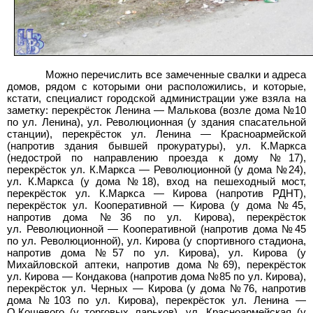
Можно перечислить все замеченные свалки и адреса
домов, рядом с которыми они расположились, и которые,
кстати, специалист городской администрации уже взяла на
заметку: перекрёсток Ленина — Малькова (возле дома №10
по ул.
Ленина), ул.
Революционная (у здания спасательной
станции), перекрёсток ул.
Ленина — Красноармейской
(напротив здания бывшей прокуратуры), ул.
К.Маркса
(недострой по направлению проезда к дому №17),
перекрёсток ул.
К.Маркса — Революционной (у дома №24),
ул.
К.Маркса (у дома №18), вход на пешеходный мост,
перекрёсток ул.
К.Маркса — Кирова (напротив РДНТ),
перекрёсток ул.
Кооперативной — Кирова (у дома №45,
напротив дома №36 по ул.
Кирова), перекрёсток
ул.
Революционной — Кооперативной (напротив дома №45
по ул.
Революционной), ул.
Кирова (у спортивного стадиона,
напротив дома №57 по ул.
Кирова), ул.
Кирова (у
Михайловской аптеки, напротив дома №69), перекрёсток
ул.
Кирова — Кондакова (напротив дома №85 по ул.
Кирова),
перекрёсток ул.
Черных — Кирова (у дома №76, напротив
дома №103 по ул.
Кирова), перекрёсток ул.
Ленина —
О.Кошевого (у торговых ларьков), ул.
Красноармейская (у