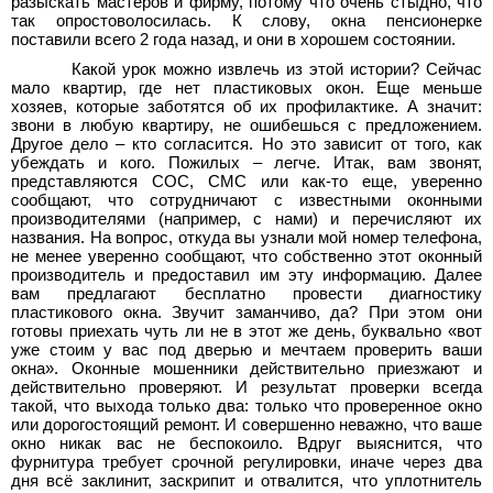
разыскать мастеров и фирму, потому что очень стыдно, что
так опростоволосилась. К слову, окна пенсионерке
поставили всего 2
года назад, и они в хорошем состоянии.
Какой урок можно извлечь из этой истории? Сейчас
мало квартир, где нет пластиковых окон. Еще меньше
хозяев, которые заботятся об их профилактике. А значит:
звони в любую квартиру, не ошибешься с предложением.
Другое дело – кто согласится. Но это зависит от того, как
убеждать и кого. Пожилых – легче. Итак, вам звонят,
представляются СОС, СМС или как-то еще, уверенно
сообщают, что сотрудничают с известными оконными
производителями (например, с нами) и перечисляют их
названия. На вопрос, откуда вы узнали мой номер телефона,
не менее уверенно сообщают, что собственно этот оконный
производитель и предоставил им эту информацию. Далее
вам предлагают бесплатно провести диагностику
пластикового окна. Звучит заманчиво, да? При этом они
готовы приехать чуть ли не в этот же день, буквально «вот
уже стоим у вас под дверью и мечтаем проверить ваши
окна». Оконные мошенники действительно приезжают и
действительно проверяют. И результат проверки всегда
такой, что выхода только два: только что проверенное окно
или дорогостоящий ремонт. И совершенно неважно, что ваше
окно никак вас не беспокоило. Вдруг выяснится, что
фурнитура требует срочной регулировки, иначе через два
дня всё заклинит, заскрипит и отвалится, что уплотнитель