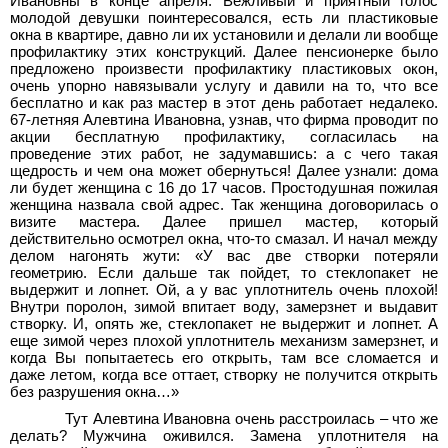
Ивановны в конце апреля. Вежливый и приятный голос
молодой девушки поинтересовался, есть ли пластиковые
окна в квартире, давно ли их установили и делали ли вообще
профилактику этих конструкций. Далее пенсионерке было
предложено произвести профилактику пластиковых окон,
очень упорно навязывали услугу и давили на то, что все
бесплатно и как раз мастер в этот день работает недалеко.
67-летняя Алевтина Ивановна, узнав, что фирма проводит по
акции бесплатную профилактику, согласилась на
проведение этих работ, не задумавшись: а с чего такая
щедрость и чем она может обернуться! Далее узнали: дома
ли будет женщина с 16 до 17
часов. Простодушная пожилая
женщина назвала свой адрес. Так женщина договорилась о
визите мастера. Далее пришел мастер, который
действительно осмотрел окна, что-то смазал. И начал между
делом нагонять жути: «У вас две створки потеряли
геометрию. Если дальше так пойдет, то стеклопакет не
выдержит и лопнет. Ой, а у вас уплотнитель очень плохой!
Внутри поролон, зимой впитает воду, замерзнет и выдавит
створку. И, опять же, стеклопакет не выдержит и лопнет. А
еще зимой через плохой уплотнитель механизм замерзнет, и
когда Вы попытаетесь его открыть, там все сломается и
даже летом, когда все оттает, створку не получится открыть
без разрушения окна…»
Тут Алевтина Ивановна очень расстроилась – что же
делать? Мужчина оживился. Замена уплотнителя на