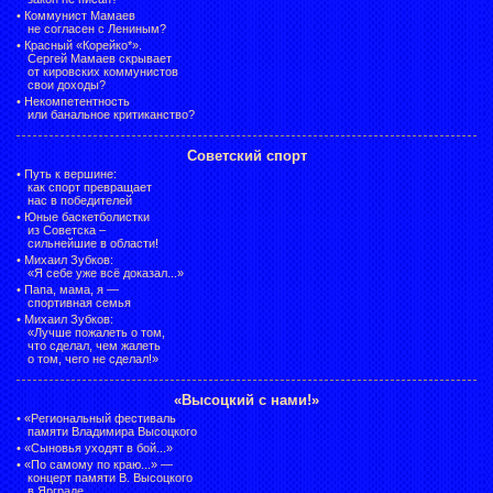
•
Коммунист Мамаев
не согласен с Лениным?
•
Красный «Корейко*».
Сергей Мамаев скрывает
от кировских коммунистов
свои доходы?
•
Некомпетентность
или банальное критиканство?
Советский спорт
•
Путь к вершине:
как спорт превращает
нас в победителей
•
Юные баскетболистки
из Советска –
сильнейшие в области!
•
Михаил Зубков:
«Я себе уже всё доказал...»
•
Папа, мама, я —
спортивная семья
•
Михаил Зубков:
«Лучше пожалеть о том,
что сделал, чем жалеть
о том, чего не сделал!»
«Высоцкий с нами!»
•
«Региональный фестиваль
памяти Владимира Высоцкого
•
«Сыновья уходят в бой...»
•
«По самому по краю...» —
концерт памяти В. Высоцкого
в Ярграде