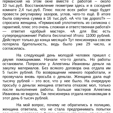
германский на этом окне вместе с работой – около
10
тыс.руб. Восстановление геометрии здесь и в соседней
комнате 2,4
тыс.руб. Плюс после всех работ надо будет
провести регулировку зазоров, углов, чего-то ещё. В итоге
была озвучена сумма в 16
тыс.руб. «А что так дорого?» —
спросила женщина. «Германский уплотнитель из силикона с
гарантией, плюс это очень сложная и ответственная работа!»
—
ответил «добрый мастер». «А для Вас есть
суперпредложение! Работа бесплатно! Итого: 11000
рублей.
Действует только до конца месяца!» Тут пенсионерка совсем
потеряла бдительность, ведь было уже 29 число, и
согласилась.
На следующий день молодой человек пришел с
двумя помощниками. Начали что-то делать. Но работы
остановили. Попросили у Алевтины Ивановны деньги на
закупку материалов. Без всякого договора она отдала им
5
тысяч рублей. По возвращении немного поработали, и
прозвучала вновь просьба о деньгах. Женщина дала ещё
тысячу рублей – это все, что у нее было. На очередную
просьбу о деньгах женщина ответила отказом: мол, только
после выполнения работы. Больше мастеров Алевтина
Ивановна не видела. Так пенсионерка отдала незнакомцам в
этот день 6
тысяч рублей.
На мой вопрос, почему не обратились в полицию,
женщина ответила, что не стала предпринимать попытки