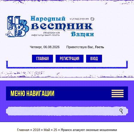
Четверг, 06.08.2026
Приветствую Вас
,
Гость
ГЛАВНАЯ
РЕГИСТРАЦИЯ
ВХОД
МЕНЮ НАВИГАЦИИ
Главная
»
2018
»
Май
»
25
» Яранск атакуют оконные мошенники