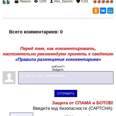
Яранск
1200
Alex_Spacon
5.0
/
1
1
2
3
4
5
Всего комментариев
:
0
Перед тем, как комментировать,
настоятельно рекомендуем принять к сведению
«Правила размещения комментариев»
omForm">
Войдите:
ОТПРАВИТЬ
Защита от СПАМА и БОТОВ!
В
ведите код безопасности (CAPTCHA):