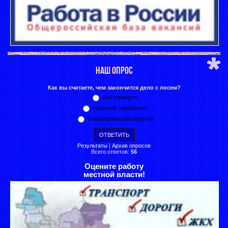
НАШ ОПРОС
Как вы считаете, чем закончится дело с лосем?
Всё «замнут»
Назначат «крайнего»
Справедливо разберутся
Результаты
|
Архив опросов
Всего ответов:
56
Оцените работу
местной власти!