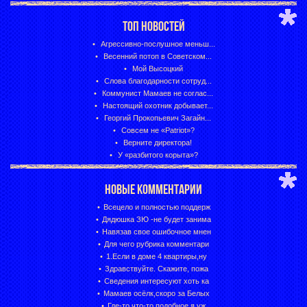
ТОП НОВОСТЕЙ
Агрессивно-послушное меньш...
Весенний потоп в Советском...
Мой Высоцкий
Слова благодарности сотруд...
Коммунист Мамаев не соглас...
Настоящий охотник добывает...
Георгий Прокопьевич Загайн...
Совсем не «Patriot»?
Верните директора!
У «разбитого корыта»?
НОВЫЕ КОММЕНТАРИИ
Всецело и полностью поддерж
Дядюшка ЗЮ -не будет занима
Навязав свое ошибочное мнен
Для чего рубрика комментари
1.Если в доме 4 квартиры,ну
Здравствуйте. Скажите, пожа
Сведения интересуют хоть ка
Мамаев осёлк,скоро за Белых
Где-то что-то подобное я уж