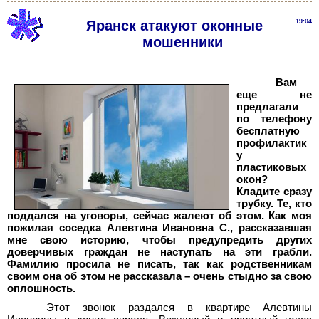
Яранск атакуют оконные
19:04
мошенники
Вам
еще не
предлагали
по телефону
бесплатную
профилактик
у
пластиковых
окон?
Кладите сразу
трубку. Те, кто
поддался на уговоры, сейчас жалеют об этом. Как моя
пожилая соседка Алевтина Ивановна
С., рассказавшая
мне свою историю, чтобы предупредить других
доверчивых граждан не наступать на эти грабли.
Фамилию просила не писать, так как родственникам
своим она об этом не рассказала – очень стыдно за свою
оплошность.
Этот звонок раздался в квартире Алевтины