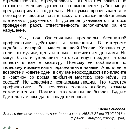
отремонтировать, отрегулировать. Так что без заказов не
остаются. Условия договора на выполнение работ могут
предусматривать предоплату. Но сумма прописывается в
договоре и вносится она в кассу с выдачей необходимых
платежных документов. В договоре указывается и срок
проведения работ, ответственность исполнителя за его
нарушение.
Увы, под благовидным предлогом бесплатной
профилактики действуют и мошенники. В интернете
подобных историй – масса по всей России. Хорошо еще,
если это жулики, цель которых – поживиться деньгами. Но
могут быть и уголовники, которые ищут предлог, чтобы
попасть к вам в квартиру. Поэтому не сообщайте по
телефону никакие ваши персональные данные. А если вы в
возрасте и живете одни, в случае необходимости пригласите
в квартиру во время прибытия мастера кого-нибудь из
соседей. Не доверяйте незнакомым людям. Что касается
профилактики... Ее несложно сделать любому хозяину
самостоятельно. Помните, что халявы не бывает! Будьте
бдительны и никогда не попадете впросак.
Елена Елисеева.
Этот и другие материалы читайте в газете НВВ №21 от 25.05.2018 г.
(Яранск, Санчурск, Кикнур, Тужа).