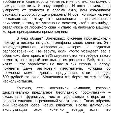
вообще ни в какие ворота не лезет, и непонятно, как можно с
ним дальше жить. И тому подобное. И пока вы медленно
умираете от жалости к своему окну, вам озвучивают
стоимость дорогостоящего ремонта. И обычно люди на него
соглашаются, потому что мошенники – великолепные
психологи, к тому же ужасно не хочется, чтобы что-нибудь
отвалилось от любимого окна и упало на любимую машину,
которая припаркована прямо под ним.
В чем обман? Во-первых, оконные производители
никому и никогда не дают телефоны своих клиентов. Это
конфиденциальная информация, которая не подлежит
распространению. Не верьте, если кто-то убеждает вас в
обратном. Во-вторых, в 99% случаев окна не требуют такого
ремонта, на который вас пытаются развести. Всё, что они
хотят – это заработать на вас в пик сезона. К слову,
поменять даже резиновый уплотнитель, который со
временем может давать продувание, стоит порядка
500
рублей за окно. Мошенники же берут за эту работу
несколько тысяч.
Конечно, есть «оконные» компании, которые
действительно предлагают бесплатную профилактику –
смазывают фурнитуру, чистят дренажные отверстия и
наносят силикон на резиновый уплотнитель. Таким образом
они набирают себе новых клиентов. После длительной
эксплуатации окон, конечно, всегда есть что