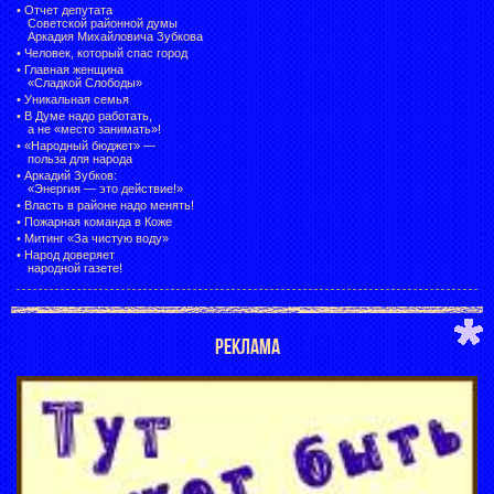
•
Отчет депутата
Советской районной думы
Аркадия Михайловича Зубкова
•
Человек, который спас город
•
Главная женщина
«Сладкой Слободы»
•
Уникальная семья
•
В Думе надо работать,
а не «место занимать»!
•
«Народный бюджет» —
польза для народа
•
Аркадий Зубков:
«Энергия — это действие!»
•
Власть в районе надо менять!
•
Пожарная команда в Коже
•
Митинг «За чистую воду»
•
Народ доверяет
народной газете!
РЕКЛАМА