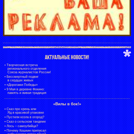
АКТУАЛЬНЫЕ НОВОСТИ!
•
Творческая встреча
регионального отделения
Союза журналистов России!
•
Бессмертный подвиг
в сердцах живых
•
«Дорогами Победы»
•
9 Мая в деревне Фокино:
память и живая традиция
«Вилы в бок!»
•
Сказ про хрень или
Яд в красивой упаковке
•
Пустили козла в огород?
•
Сказ о сельском тандеме
•
Лось – самоубийца?
•
Почему Кошкин приписал
себе каждое пятое яйцо?