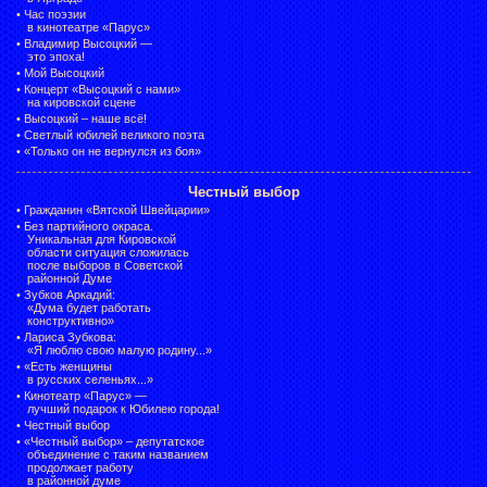
•
Час поэзии
в кинотеатре «Парус»
•
Владимир Высоцкий —
это эпоха!
•
Мой Высоцкий
•
Концерт «Высоцкий с нами»
на кировской сцене
•
Высоцкий – наше всё!
•
Светлый юбилей великого поэта
•
«Только он не вернулся из боя»
Честный выбор
•
Гражданин «Вятской Швейцарии»
•
Без партийного окраса.
Уникальная для Кировской
области ситуация сложилась
после выборов в Советской
районной Думе
•
Зубков Аркадий:
«Дума будет работать
конструктивно»
•
Лариса Зубкова:
«Я люблю свою малую родину...»
•
«Есть женщины
в русских селеньях...»
•
Кинотеатр «Парус» —
лучший подарок к Юбилею города!
•
Честный выбор
• «Честный выбор» –
депутатское
объединение с таким названием
продолжает работу
в районной думе