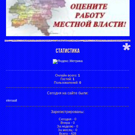
СТАТИСТИКА
Онлайн всего:
1
Гостей:
1
Пользователей:
0
Сегодня на сайте были:
elenaall
Зарегистрированы
:
Сегодня - 0
Вчера - 0
За неделю - 0
За месяц - 0
Всего - 428