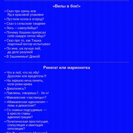
«Вилы в бок!»
•
Сказ про хрень или
Яд в красивой упаковке
•
Пустили козла в огород?
•
Сказ о сельском тандеме
•
Лось – самоубийца?
•
Почему Кошкин приписал
себе каждое пятое яйцо?
•
Сказ про то, как Тишка
лодочный мотор испытывал
•
По мне, уж лучше пей,
да дело разумей
•
В Зашижемье! Домой!
Ренегат или марионетка
•
Что в лоб, что по лбу!
Дуролом или вредитель?!
•
На зеркало неча пенять,
коли рожа крива
•
Докатились?
•
Павлины, говоришь?.. Хе-х!
•
Мамаевские «засланцы»?
•
«Мамаевская идеология» –
ложь и демагогия?
•
Со скамьи подсудимых —
в кресло главы
администрации?
•
Политическая проституция,
спекуляция и имитация
оппозиции?
•
Кто Вы, господин Мамаев?