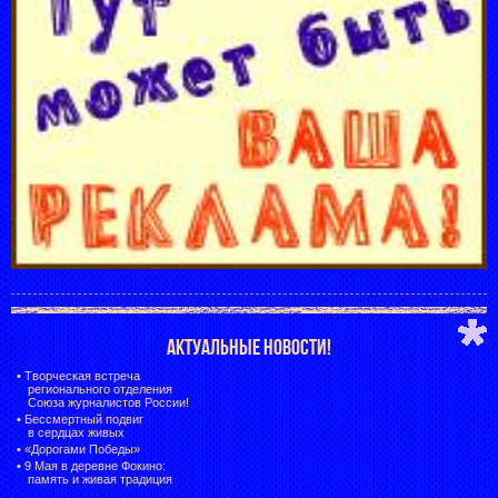
АКТУАЛЬНЫЕ НОВОСТИ!
•
Творческая встреча
регионального отделения
Союза журналистов России!
•
Бессмертный подвиг
в сердцах живых
•
«Дорогами Победы»
•
9 Мая в деревне Фокино:
память и живая традиция