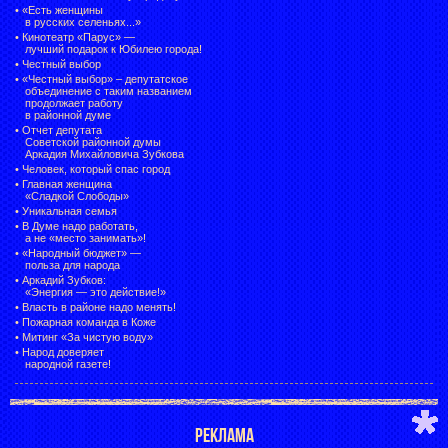
•
«Есть женщины
в русских селеньях...»
•
Кинотеатр «Парус» —
лучший подарок к Юбилею города!
•
Честный выбор
• «Честный выбор» –
депутатское
объединение с таким названием
продолжает работу
в районной думе
•
Отчет депутата
Советской районной думы
Аркадия Михайловича Зубкова
•
Человек, который спас город
•
Главная женщина
«Сладкой Слободы»
•
Уникальная семья
•
В Думе надо работать,
а не «место занимать»!
•
«Народный бюджет» —
польза для народа
•
Аркадий Зубков:
«Энергия — это действие!»
•
Власть в районе надо менять!
•
Пожарная команда в Коже
•
Митинг «За чистую воду»
•
Народ доверяет
народной газете!
РЕКЛАМА