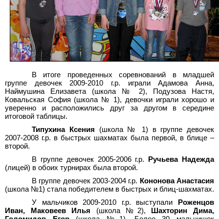
В итоге проведенных соревнований в младшей
группе девочек 2009-2010 г.р. играли Адамова Анна,
Наймушина Елизавета (школа № 2), Подузова Настя,
Ковальская София (школа № 1), девочки играли хорошо и
уверенно и расположились друг за другом в середине
итоговой таблицы.
Типухина Ксения
(школа № 1) в группе девочек
2007-2008 г.р. в быстрых шахматах была первой, в блице –
второй.
В группе девочек 2005-2006 г.р.
Ручьева Надежда
(лицей) в обоих турнирах была второй.
В группе девочек 2003-2004 г.р.
Кононова Анастасия
(школа №1) стала победителем в быстрых и блиц-шахматах.
У мальчиков 2009-2010 г.р. выступали
Роженцов
Иван, Маковеев Илья
(школа №2),
Шахторин Дима,
Голомидов Егор
(школа №1). Более 30 мальчишек