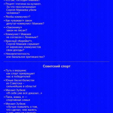
•
Рецепт «печени на кулаке».
За что «воспитанники»
Сергея Мамаева убили
человека?
•
Якобы коммунист?
•
Как «уважает» закон
депутат-коммунист Мамаев?
•
«Законнику»
закон не писан?
•
Коммунист Мамаев
не согласен с Лениным?
•
Красный «Корейко*».
Сергей Мамаев скрывает
от кировских коммунистов
свои доходы?
•
Некомпетентность
или банальное критиканство?
Советский спорт
•
Путь к вершине:
как спорт превращает
нас в победителей
•
Юные баскетболистки
из Советска –
сильнейшие в области!
•
Михаил Зубков:
«Я себе уже всё доказал...»
•
Папа, мама, я —
спортивная семья
•
Михаил Зубков:
«Лучше пожалеть о том,
что сделал, чем жалеть
о том, чего не сделал!»