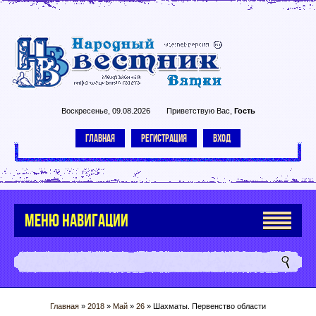
Воскресенье, 09.08.2026
Приветствую Вас
,
Гость
ГЛАВНАЯ
РЕГИСТРАЦИЯ
ВХОД
МЕНЮ НАВИГАЦИИ
Главная
»
2018
»
Май
»
26
» Шахматы. Первенство области