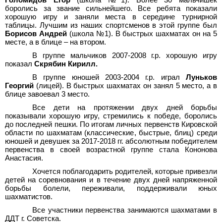
боролись за звание сильнейшего. Все ребята показали
хорошую игру и заняли места в середине турнирной
таблицы. Лучшим из наших спортсменов в этой группе был
Борисов Андрей
(школа №1). В быстрых шахматах он на 5
месте, а в блице – на втором.
В группе мальчиков 2007-2008 г.р. хорошую игру
показал
Скрябин Кирилл.
В группе юношей 2003-2004 г.р. играл
Луньков
Георгий
(лицей). В быстрых шахматах он занял 5 место, а в
блице завоевал 3
место.
Все дети на протяжении двух дней борьбы
показывали хорошую игру, стремились к победе, боролись
до последней пешки. По итогам личных первенств Кировской
области по шахматам (классические, быстрые, блиц) среди
юношей и девушек за 2017-2018
гг. абсолютным победителем
первенства в своей возрастной группе стала Кононова
Анастасия.
Хочется поблагодарить родителей, которые привезли
детей на соревнования и в течение двух дней напряженной
борьбы болели, переживали, поддерживали юных
шахматистов.
Все участники первенства занимаются шахматами в
ДДТ г.
Советска.