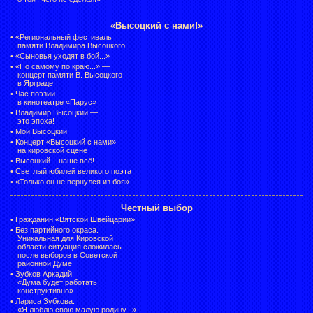
«Высоцкий с нами!»
•
«Региональный фестиваль
памяти Владимира Высоцкого
•
«Сыновья уходят в бой...»
•
«По самому по краю...» —
концерт памяти В. Высоцкого
в Ярграде
•
Час поэзии
в кинотеатре «Парус»
•
Владимир Высоцкий —
это эпоха!
•
Мой Высоцкий
•
Концерт «Высоцкий с нами»
на кировской сцене
•
Высоцкий – наше всё!
•
Светлый юбилей великого поэта
•
«Только он не вернулся из боя»
Честный выбор
•
Гражданин «Вятской Швейцарии»
•
Без партийного окраса.
Уникальная для Кировской
области ситуация сложилась
после выборов в Советской
районной Думе
•
Зубков Аркадий:
«Дума будет работать
конструктивно»
•
Лариса Зубкова:
«Я люблю свою малую родину...»