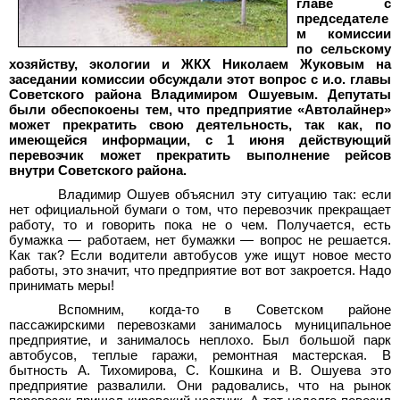
главе с
председателе
м комиссии
по сельскому
хозяйству, экологии и ЖКХ Николаем Жуковым на
заседании комиссии обсуждали этот вопрос с и.о. главы
Советского района Владимиром Ошуевым. Депутаты
были обеспокоены тем, что предприятие «Автолайнер»
может прекратить свою деятельность, так как, по
имеющейся информации, с 1
июня действующий
перевозчик может прекратить выполнение рейсов
внутри Советского района.
Владимир Ошуев объяснил эту ситуацию так: если
нет официальной бумаги о том, что перевозчик прекращает
работу, то и говорить пока не о чем. Получается, есть
бумажка — работаем, нет бумажки — вопрос не решается.
Как так? Если водители автобусов уже ищут новое место
работы, это значит, что предприятие вот вот закроется. Надо
принимать меры!
Вспомним, когда-то в Советском районе
пассажирскими перевозками занималось муниципальное
предприятие, и занималось неплохо. Был большой парк
автобусов, теплые гаражи, ремонтная мастерская. В
бытность А.
Тихомирова, С.
Кошкина и В.
Ошуева это
предприятие развалили. Они радовались, что на рынок