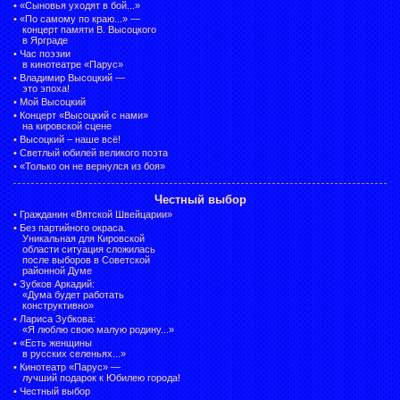
•
«Сыновья уходят в бой...»
•
«По самому по краю...» —
концерт памяти В. Высоцкого
в Ярграде
•
Час поэзии
в кинотеатре «Парус»
•
Владимир Высоцкий —
это эпоха!
•
Мой Высоцкий
•
Концерт «Высоцкий с нами»
на кировской сцене
•
Высоцкий – наше всё!
•
Светлый юбилей великого поэта
•
«Только он не вернулся из боя»
Честный выбор
•
Гражданин «Вятской Швейцарии»
•
Без партийного окраса.
Уникальная для Кировской
области ситуация сложилась
после выборов в Советской
районной Думе
•
Зубков Аркадий:
«Дума будет работать
конструктивно»
•
Лариса Зубкова:
«Я люблю свою малую родину...»
•
«Есть женщины
в русских селеньях...»
•
Кинотеатр «Парус» —
лучший подарок к Юбилею города!
•
Честный выбор