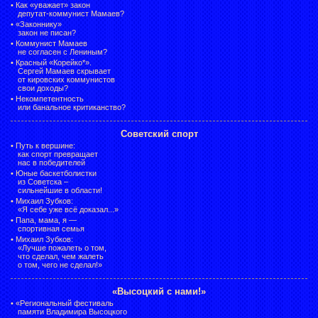
•
Как «уважает» закон
депутат-коммунист Мамаев?
•
«Законнику»
закон не писан?
•
Коммунист Мамаев
не согласен с Лениным?
•
Красный «Корейко*».
Сергей Мамаев скрывает
от кировских коммунистов
свои доходы?
•
Некомпетентность
или банальное критиканство?
Советский спорт
•
Путь к вершине:
как спорт превращает
нас в победителей
•
Юные баскетболистки
из Советска –
сильнейшие в области!
•
Михаил Зубков:
«Я себе уже всё доказал...»
•
Папа, мама, я —
спортивная семья
•
Михаил Зубков:
«Лучше пожалеть о том,
что сделал, чем жалеть
о том, чего не сделал!»
«Высоцкий с нами!»
•
«Региональный фестиваль
памяти Владимира Высоцкого