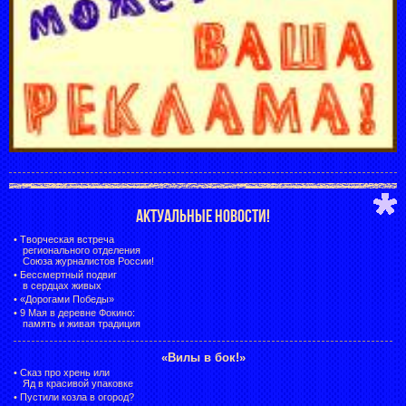
АКТУАЛЬНЫЕ НОВОСТИ!
•
Творческая встреча
регионального отделения
Союза журналистов России!
•
Бессмертный подвиг
в сердцах живых
•
«Дорогами Победы»
•
9 Мая в деревне Фокино:
память и живая традиция
«Вилы в бок!»
•
Сказ про хрень или
Яд в красивой упаковке
•
Пустили козла в огород?