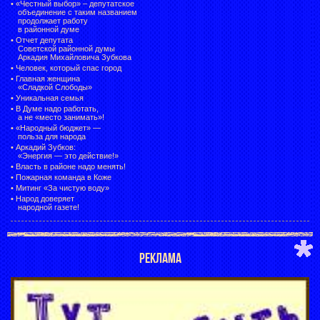
• «Честный выбор» –
депутатское
объединение с таким названием
продолжает работу
в районной думе
•
Отчет депутата
Советской районной думы
Аркадия Михайловича Зубкова
•
Человек, который спас город
•
Главная женщина
«Сладкой Слободы»
•
Уникальная семья
•
В Думе надо работать,
а не «место занимать»!
•
«Народный бюджет» —
польза для народа
•
Аркадий Зубков:
«Энергия — это действие!»
•
Власть в районе надо менять!
•
Пожарная команда в Коже
•
Митинг «За чистую воду»
•
Народ доверяет
народной газете!
РЕКЛАМА