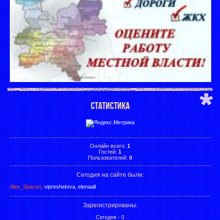
СТАТИСТИКА
Онлайн всего:
1
Гостей:
1
Пользователей:
0
Сегодня на сайте были:
Alex_Spacon
,
vipreshetova
,
elenaall
Зарегистрированы
:
Сегодня - 0