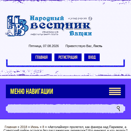
Пятница, 07.08.2026
Приветствую Вас
,
Гость
ГЛАВНАЯ
РЕГИСТРАЦИЯ
ВХОД
МЕНЮ НАВИГАЦИИ
Главная
»
2018
»
Июнь
»
8
» «Автолайнер» пролетел, как фанера над Парижем, а
Советский район остался без пассажирских перевозок? Кто виноват и что делать?