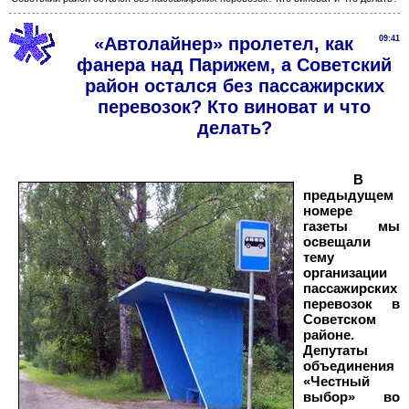
«Автолайнер» пролетел, как
09:41
фанера над Парижем, а Советский
район остался без пассажирских
перевозок? Кто виноват и что
делать?
В
предыдущем
номере
газеты мы
освещали
тему
организации
пассажирских
перевозок в
Советском
районе.
Депутаты
объединения
«Честный
выбор» во