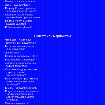
•
Сказ о сельском тандеме
•
Лось – самоубийца?
•
Почему Кошкин приписал
себе каждое пятое яйцо?
•
Сказ про то, как Тишка
лодочный мотор испытывал
•
По мне, уж лучше пей,
да дело разумей
•
В Зашижемье! Домой!
Ренегат или марионетка
•
Что в лоб, что по лбу!
Дуролом или вредитель?!
•
На зеркало неча пенять,
коли рожа крива
•
Докатились?
•
Павлины, говоришь?.. Хе-х!
•
Мамаевские «засланцы»?
•
«Мамаевская идеология» –
ложь и демагогия?
•
Со скамьи подсудимых —
в кресло главы
администрации?
•
Политическая проституция,
спекуляция и имитация
оппозиции?
•
Кто Вы, господин Мамаев?
•
Рецепт «печени на кулаке».
За что «воспитанники»
Сергея Мамаева убили
человека?
•
Якобы коммунист?