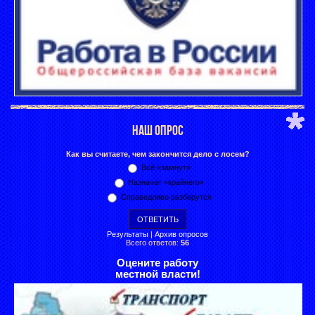
НАШ ОПРОС
Как вы считаете, чем закончится дело с лосем?
Всё «замнут»
Назначат «крайнего»
Справедливо разберутся
Результаты
|
Архив опросов
Всего ответов:
56
Оцените работу
местной власти!