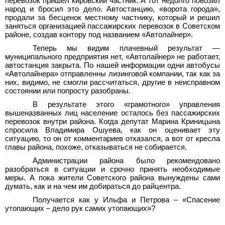
перевозок пришел кировский частник. А тот недолго повозил
народ и бросил это дело. Автостанцию, «ворота города»,
продали за бесценок местному частнику, который и решил
заняться организацией пассажирских перевозок в Советском
районе, создав контору под названием «Автолайнер».
Теперь мы видим плачевный результат —
муниципального предприятия нет, «Автолайнер» не работает,
автостанция закрыта. По нашей информации одни автобусы
«Автолайнера» отправленны лизинговой компании, так как за
них, видимо, не смогли рассчитаться, другие в неисправном
состоянии или попросту разобраны.
В результате этого «грамотного» управления
вышеназванных лиц население осталось без пассажирских
перевозок внутри района. Когда депутат Марина Криницына
спросила Владимира Ошуева, как он оценивает эту
ситуацию, то он от комментариев отказался, а вот от кресла
главы района, похоже, отказываться не собирается.
Администрации района было рекомендовано
разобраться в ситуации и срочно принять необходимые
меры. А пока жители Советского района вынуждены сами
думать, как и на чем им добираться до райцентра.
Получается как у Ильфа и Петрова – «Спасение
утопающих – дело рук самих утопающих»?