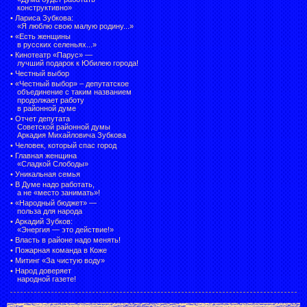
конструктивно»
•
Лариса Зубкова:
«Я люблю свою малую родину...»
•
«Есть женщины
в русских селеньях...»
•
Кинотеатр «Парус» —
лучший подарок к Юбилею города!
•
Честный выбор
• «Честный выбор» –
депутатское
объединение с таким названием
продолжает работу
в районной думе
•
Отчет депутата
Советской районной думы
Аркадия Михайловича Зубкова
•
Человек, который спас город
•
Главная женщина
«Сладкой Слободы»
•
Уникальная семья
•
В Думе надо работать,
а не «место занимать»!
•
«Народный бюджет» —
польза для народа
•
Аркадий Зубков:
«Энергия — это действие!»
•
Власть в районе надо менять!
•
Пожарная команда в Коже
•
Митинг «За чистую воду»
•
Народ доверяет
народной газете!