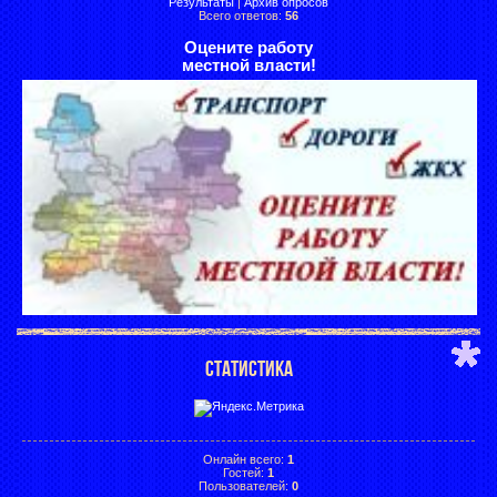
Результаты
|
Архив опросов
Всего ответов:
56
Оцените работу
местной власти!
СТАТИСТИКА
Онлайн всего:
1
Гостей:
1
Пользователей:
0