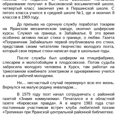
образование получил в Высоковской восьмилетней школе,
четвертый класс закончил уже в Першинской школе. С
пятого класса учился в средней школе №1, где и окончил 8
классов в 1969
году.
До призыва на срочную службу поработал токарем
на Яранском механическом заводе, окончил шоферские
курсы. Служил на границе, в Забайкалье. В это время
особенно активно писал стихи о границе, о любви. Газета
«Пограничник Забайкалья» первой опубликовала его стихи,
представив своим читателям творчество молодого поэта,
который свои первые стихи написал еще в школьные годы.
После службы был шофером на птицефабрике,
слесарем и молотобойцем в плодосовхозе. Потом судьба
забросила молодого человека в Курск, там работал на
трикотажном комбинате электриком и одновременно учился
в школе рабочей молодежи.
Но… несчастный случай перевернул всю его жизнь.
Вернулся на малую родину инвалидом…
В 1979 году поэт начал сотрудничать с районной
газетой «Знамя коммунизма». Печатался и в областной
газете «Кировская правда». А в марте 1983
года стал
постоянным участником встреч клуба любителей поэзии
«Тропинка» при Яранской центральной районной библиотеке.