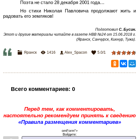
Поэта не стало 28
декабря 2001
года…
Но стихи Николая Павловича продолжают жить и
радовать его земляков!
Подготовил
С. Бусин.
Этот и другие материалы читайте в газете НВВ №24 от 15.06.2018 г.
(Яранск, Санчурск, Кикнур, Тужа).
Яранск
1416
Alex_Spacon
5.0
/
1
1
2
3
4
5
Всего комментариев
:
0
Перед тем, как комментировать,
настоятельно рекомендуем принять к сведению
«Правила размещения комментариев»
omForm">
Войдите: