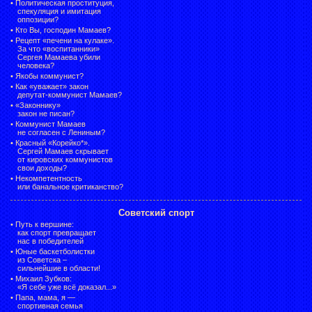
•
Политическая проституция,
спекуляция и имитация
оппозиции?
•
Кто Вы, господин Мамаев?
•
Рецепт «печени на кулаке».
За что «воспитанники»
Сергея Мамаева убили
человека?
•
Якобы коммунист?
•
Как «уважает» закон
депутат-коммунист Мамаев?
•
«Законнику»
закон не писан?
•
Коммунист Мамаев
не согласен с Лениным?
•
Красный «Корейко*».
Сергей Мамаев скрывает
от кировских коммунистов
свои доходы?
•
Некомпетентность
или банальное критиканство?
Советский спорт
•
Путь к вершине:
как спорт превращает
нас в победителей
•
Юные баскетболистки
из Советска –
сильнейшие в области!
•
Михаил Зубков:
«Я себе уже всё доказал...»
•
Папа, мама, я —
спортивная семья