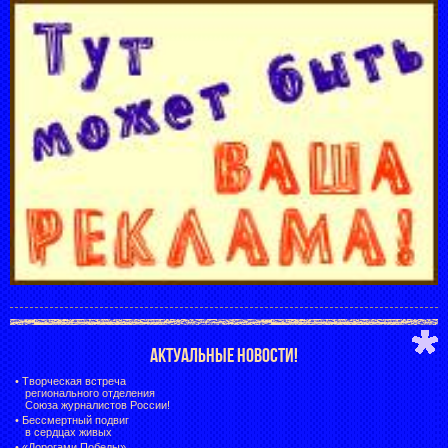
АКТУАЛЬНЫЕ НОВОСТИ!
•
Творческая встреча
регионального отделения
Союза журналистов России!
•
Бессмертный подвиг
в сердцах живых
•
«Дорогами Победы»