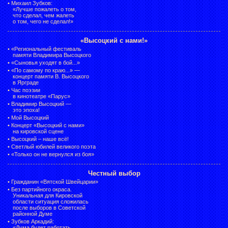
•
Михаил Зубков:
«Лучше пожалеть о том,
что сделал, чем жалеть
о том, чего не сделал!»
«Высоцкий с нами!»
•
«Региональный фестиваль
памяти Владимира Высоцкого
•
«Сыновья уходят в бой...»
•
«По самому по краю...» —
концерт памяти В. Высоцкого
в Ярграде
•
Час поэзии
в кинотеатре «Парус»
•
Владимир Высоцкий —
это эпоха!
•
Мой Высоцкий
•
Концерт «Высоцкий с нами»
на кировской сцене
•
Высоцкий – наше всё!
•
Светлый юбилей великого поэта
•
«Только он не вернулся из боя»
Честный выбор
•
Гражданин «Вятской Швейцарии»
•
Без партийного окраса.
Уникальная для Кировской
области ситуация сложилась
после выборов в Советской
районной Думе
•
Зубков Аркадий:
«Дума будет работать