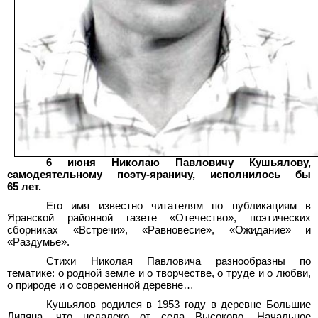
6 июня Николаю Павловичу Кушьялову,
самодеятельному поэту-яраничу, исполнилось бы
65
лет.
Его имя известно читателям по публикациям в
Яранской районной газете «Отечество», поэтических
сборниках «Встречи», «Равновесие», «Ожидание» и
«Раздумье».
Стихи Николая Павловича разнообразны по
тематике: о родной земле и о творчестве, о труде и о любви,
о природе и о современной деревне…
Кушьялов родился в 1953 году в деревне Большие
Липяна, что недалеко от села Высоково. Начальное