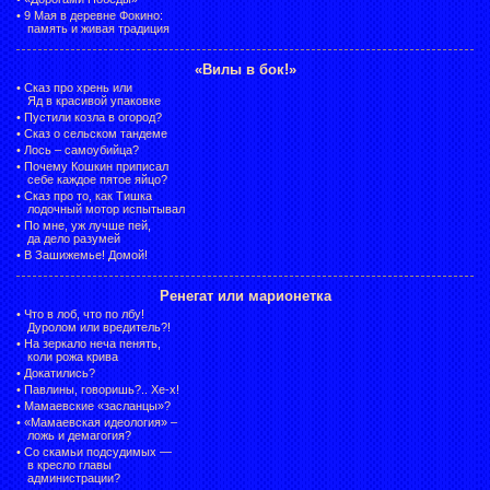
•
9 Мая в деревне Фокино:
память и живая традиция
«Вилы в бок!»
•
Сказ про хрень или
Яд в красивой упаковке
•
Пустили козла в огород?
•
Сказ о сельском тандеме
•
Лось – самоубийца?
•
Почему Кошкин приписал
себе каждое пятое яйцо?
•
Сказ про то, как Тишка
лодочный мотор испытывал
•
По мне, уж лучше пей,
да дело разумей
•
В Зашижемье! Домой!
Ренегат или марионетка
•
Что в лоб, что по лбу!
Дуролом или вредитель?!
•
На зеркало неча пенять,
коли рожа крива
•
Докатились?
•
Павлины, говоришь?.. Хе-х!
•
Мамаевские «засланцы»?
•
«Мамаевская идеология» –
ложь и демагогия?
•
Со скамьи подсудимых —
в кресло главы
администрации?