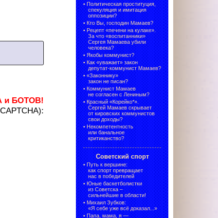
•
Политическая проституция,
спекуляция и имитация
оппозиции?
•
Кто Вы, господин Мамаев?
•
Рецепт «печени на кулаке».
За что «воспитанники»
Сергея Мамаева убили
человека?
•
Якобы коммунист?
•
Как «уважает» закон
депутат-коммунист Мамаев?
•
«Законнику»
закон не писан?
•
Коммунист Мамаев
не согласен с Лениным?
А и БОТОВ!
•
Красный «Корейко*».
Сергей Мамаев скрывает
 (CAPTCHA):
от кировских коммунистов
свои доходы?
•
Некомпетентность
или банальное
критиканство?
Советский спорт
•
Путь к вершине:
как спорт превращает
нас в победителей
•
Юные баскетболистки
из Советска –
сильнейшие в области!
•
Михаил Зубков:
«Я себе уже всё доказал...»
•
Папа, мама, я —