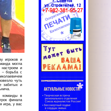
ву игроков и
манда могла
 настроем и
 – борьба с
иколаевичем
повезло чуть
е забитых и
АКТУАЛЬНЫЕ НОВОСТИ!
ьнича.
й команды в
•
Творческая встреча
регионального отделения
грок финала
Союза журналистов России!
 игра, у вас
•
Бессмертный подвиг
в сердцах живых