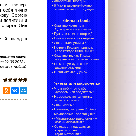
•
«Дорогами Победы»
в и тренер-
•
9 Мая в деревне Фокино:
память и живая традиция
т себя лично
кову, Сергею
й политики и
«Вилы в бок!»
 спорта Яне
•
Сказ про хрень или
Яд в красивой упаковке
•
Пустили козла в огород?
мый вклад в
•
Сказ о сельском тандеме
•
Лось – самоубийца?
•
Почему Кошкин приписал
себе каждое пятое яйцо?
•
Сказ про то, как Тишка
тантин Кочев.
лодочный мотор испытывал
 22.06.2018 г.
•
По мне, уж лучше пей,
ижемье, Арбаж).
да дело разумей
•
В Зашижемье! Домой!
1
2
3
4
5
Ренегат или марионетка
•
Что в лоб, что по лбу!
Дуролом или вредитель?!
•
На зеркало неча пенять,
коли рожа крива
•
Докатились?
•
Павлины, говоришь?.. Хе-х!
•
Мамаевские «засланцы»?
•
«Мамаевская идеология» –
ложь и демагогия?
•
Со скамьи подсудимых —
в кресло главы
администрации?