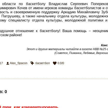
 области по баскетболу Владислав Сергеевич Попереко
имирович Кочев от имени игроков команды баскетболистов и о
ивость и своевременную поддержку Аркадию Михайловичу Зуб
 Патрушеву, а также начальнику отдела культуры, молодежно
ному специалисту отдела культуры, молодежной политики и
нодушное отношение к баскетболу! Ваша помощь – неоцени
тском районе!
Конс
Этот и другие материалы читайте в газете НВВ №25 от
(Советск, Пижанка, Лебяжье, Верхош
17
Alex_Spacon
баскетбол
0.0
/
0
в
:
0
д тем, как комментировать,