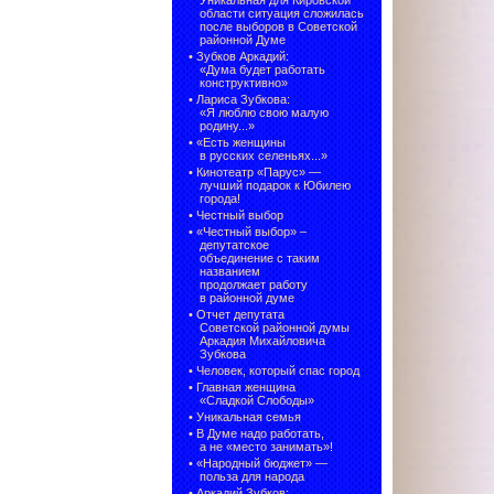
Уникальная для Кировской
области ситуация сложилась
после выборов в Советской
районной Думе
•
Зубков Аркадий:
«Дума будет работать
конструктивно»
•
Лариса Зубкова:
«Я люблю свою малую
родину...»
•
«Есть женщины
в русских селеньях...»
•
Кинотеатр «Парус» —
лучший подарок к Юбилею
города!
•
Честный выбор
• «Честный выбор» –
депутатское
объединение с таким
названием
продолжает работу
в районной думе
•
Отчет депутата
Советской районной думы
Аркадия Михайловича
Зубкова
•
Человек, который спас город
•
Главная женщина
«Сладкой Слободы»
•
Уникальная семья
•
В Думе надо работать,
а не «место занимать»!
•
«Народный бюджет» —
польза для народа
•
Аркадий Зубков: