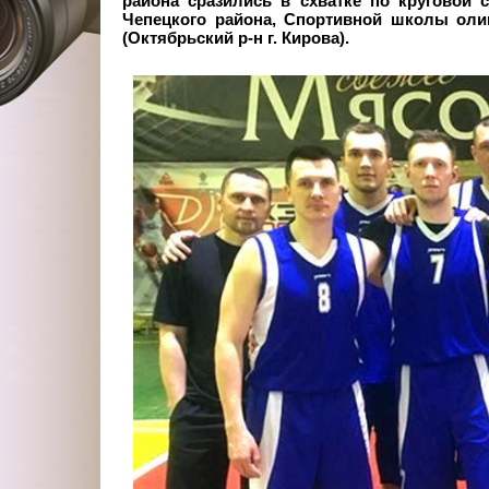
района сразились в схватке по круговой 
Чепецкого района, Спортивной школы олим
(Октябрьский р-н г.
Кирова).