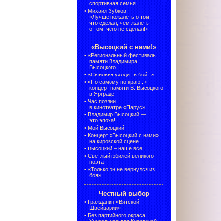
спортивная семья
•
Михаил Зубков:
«Лучше пожалеть о том,
что сделал, чем жалеть
о том, чего не сделал!»
«Высоцкий с нами!»
•
«Региональный фестиваль
памяти Владимира
Высоцкого
•
«Сыновья уходят в бой...»
•
«По самому по краю...» —
концерт памяти В. Высоцкого
в Ярграде
•
Час поэзии
в кинотеатре «Парус»
•
Владимир Высоцкий —
это эпоха!
•
Мой Высоцкий
•
Концерт «Высоцкий с нами»
на кировской сцене
•
Высоцкий – наше всё!
•
Светлый юбилей великого
поэта
•
«Только он не вернулся из
боя»
Честный выбор
•
Гражданин «Вятской
Швейцарии»
•
Без партийного окраса.