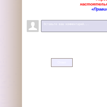
настоятельн
«Прави