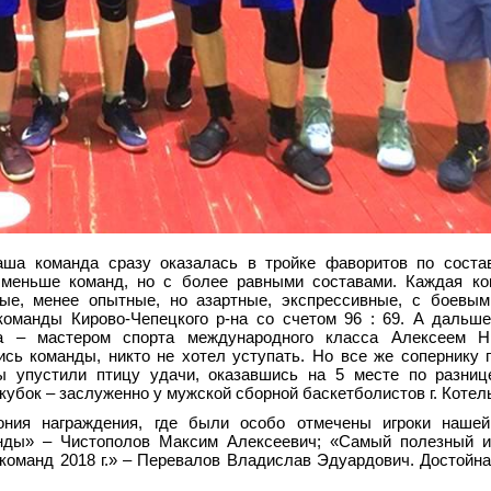
аша команда сразу оказалась в тройке фаворитов по соста
меньше команд, но с более равными составами. Каждая ко
ые, менее опытные, но азартные, экспрессивные, с боевым
команды Кирово-Чепецкого р-на со счетом 96
:
69. А дальше
а – мастером спорта международного класса Алексеем Н
сь команды, никто не хотел уступать. Но все же сопернику 
ы упустили птицу удачи, оказавшись на 5 месте по разниц
кубок – заслуженно у мужской сборной баскетболистов г.
Котел
ония награждения, где были особо отмечены игроки наше
нды» – Чистополов Максим Алексеевич; «Самый полезный и
 команд 2018
г.» – Перевалов Владислав Эдуардович. Достойная