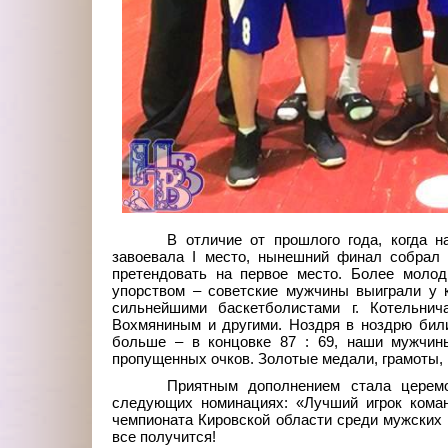
В отличие от прошлого года, когда н
завоевала I
место, нынешний финал собрал 
претендовать на первое место. Более молод
упорством – советские мужчины выиграли у 
сильнейшими баскетболистами г.
Котельнич
Вохмяниным и другими. Ноздря в ноздрю били
больше – в концовке 87 : 69, наши мужчин
пропущенных очков. Золотые медали, грамоты, 
Приятным дополнением стала церем
следующих номинациях: «Лучший игрок кома
чемпионата Кировской области среди мужских
все получится!