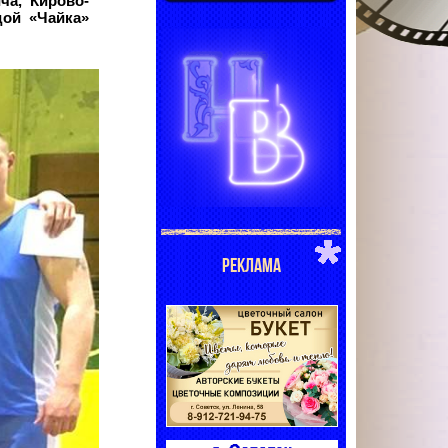
ча, Кирово-
дой «Чайка»
РЕКЛАМА