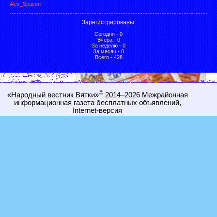
Alex_Spacon
Зарегистрированы
:
Сегодня - 0
Вчера - 0
За неделю - 0
За месяц - 0
Всего - 428
©
«Народный вестник Вятки»
2014–2026
Межрайонная
информационная газета бесплатных объявлений,
Internet-
версия