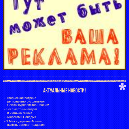
АКТУАЛЬНЫЕ НОВОСТИ!
•
Творческая встреча
регионального отделения
Союза журналистов России!
•
Бессмертный подвиг
в сердцах живых
•
«Дорогами Победы»
•
9 Мая в деревне Фокино:
память и живая традиция