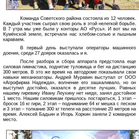
Команда Советского района состояла из 12 человек.
Каждый участник сыграл свою роль в этой нелегкой борьбе.
В 7 утра мы уже были у конторы АО «Русь». И вот мы на
Кумёнской земле, встречали нас хлебом-солью и пышным
караваем.
В первый день выступали операторы машинного
доения, среди 27
доярок оказалась
и
я.
После разбора и сбора аппарата предстояла еще
силовая гимнастика, поднятие туловища и бег на дистанцию
300 метров. В это же время на автодроме показывали свои
навыки механизаторы. Андрей Муравин выступал от ООО
«Агрофирма Надежда», волнение его зашкаливало, но он
выступил достойно, оказался в десятке лучших. Равных
нашему гиревику Ивану Леухину нет нигде, занял достойное
1
место. Нашим силовикам пришлось постараться, 1 этап –
бросок 16
кг гири, 2
этап – поднимание 64
кг мешка с песком
и 3
этап – толкание 300
кг телеги на расстояние 20
метров на
время. Алексей Бадьин и Игорь Хоркин заняли 2
командное
место.