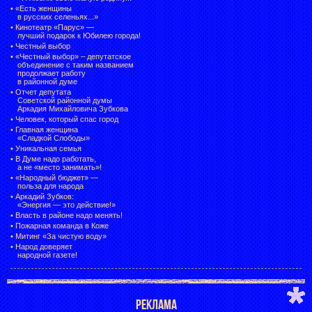
•
«Есть женщины
в русских селеньях...»
•
Кинотеатр «Парус» —
лучший подарок к Юбилею города!
•
Честный выбор
• «Честный выбор» –
депутатское
объединение с таким названием
продолжает работу
в районной думе
•
Отчет депутата
Советской районной думы
Аркадия Михайловича Зубкова
•
Человек, который спас город
•
Главная женщина
«Сладкой Слободы»
•
Уникальная семья
•
В Думе надо работать,
а не «место занимать»!
•
«Народный бюджет» —
польза для народа
•
Аркадий Зубков:
«Энергия — это действие!»
•
Власть в районе надо менять!
•
Пожарная команда в Коже
•
Митинг «За чистую воду»
•
Народ доверяет
народной газете!
РЕКЛАМА