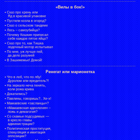
«Вилы в бок!»
•
Сказ про хрень или
Яд в красивой упаковке
•
Пустили козла в огород?
•
Сказ о сельском тандеме
•
Лось – самоубийца?
•
Почему Кошкин приписал
себе каждое пятое яйцо?
•
Сказ про то, как Тишка
лодочный мотор испытывал
•
По мне, уж лучше пей,
да дело разумей
•
В Зашижемье! Домой!
Ренегат или марионетка
•
Что в лоб, что по лбу!
Дуролом или вредитель?!
•
На зеркало неча пенять,
коли рожа крива
•
Докатились?
•
Павлины, говоришь?.. Хе-х!
•
Мамаевские «засланцы»?
•
«Мамаевская идеология» –
ложь и демагогия?
•
Со скамьи подсудимых —
в кресло главы
администрации?
•
Политическая проституция,
спекуляция и имитация
оппозиции?