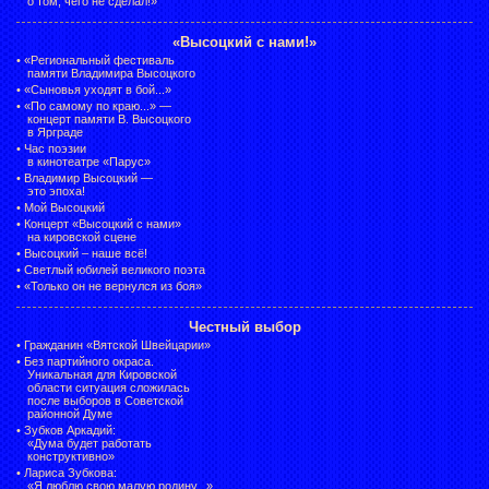
о том, чего не сделал!»
«Высоцкий с нами!»
•
«Региональный фестиваль
памяти Владимира Высоцкого
•
«Сыновья уходят в бой...»
•
«По самому по краю...» —
концерт памяти В. Высоцкого
в Ярграде
•
Час поэзии
в кинотеатре «Парус»
•
Владимир Высоцкий —
это эпоха!
•
Мой Высоцкий
•
Концерт «Высоцкий с нами»
на кировской сцене
•
Высоцкий – наше всё!
•
Светлый юбилей великого поэта
•
«Только он не вернулся из боя»
Честный выбор
•
Гражданин «Вятской Швейцарии»
•
Без партийного окраса.
Уникальная для Кировской
области ситуация сложилась
после выборов в Советской
районной Думе
•
Зубков Аркадий:
«Дума будет работать
конструктивно»
•
Лариса Зубкова:
«Я люблю свою малую родину...»