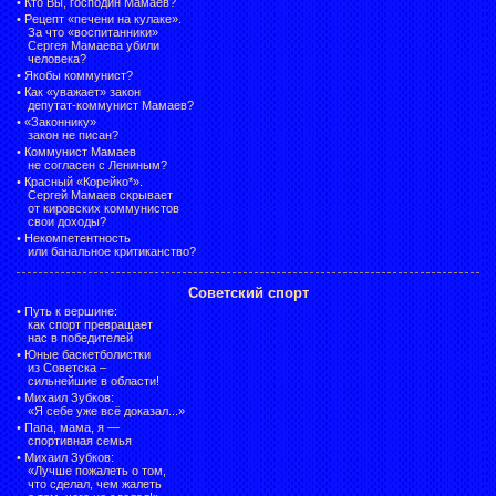
•
Кто Вы, господин Мамаев?
•
Рецепт «печени на кулаке».
За что «воспитанники»
Сергея Мамаева убили
человека?
•
Якобы коммунист?
•
Как «уважает» закон
депутат-коммунист Мамаев?
•
«Законнику»
закон не писан?
•
Коммунист Мамаев
не согласен с Лениным?
•
Красный «Корейко*».
Сергей Мамаев скрывает
от кировских коммунистов
свои доходы?
•
Некомпетентность
или банальное критиканство?
Советский спорт
•
Путь к вершине:
как спорт превращает
нас в победителей
•
Юные баскетболистки
из Советска –
сильнейшие в области!
•
Михаил Зубков:
«Я себе уже всё доказал...»
•
Папа, мама, я —
спортивная семья
•
Михаил Зубков:
«Лучше пожалеть о том,
что сделал, чем жалеть