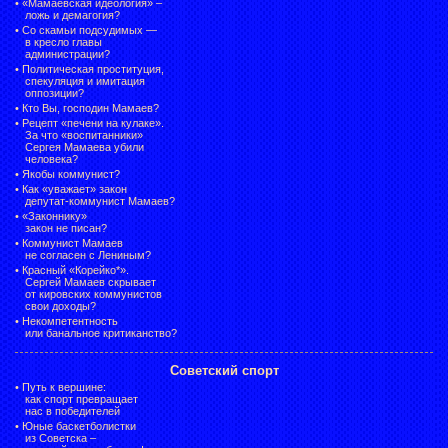
•
«Мамаевская идеология» –
ложь и демагогия?
•
Со скамьи подсудимых —
в кресло главы
администрации?
•
Политическая проституция,
спекуляция и имитация
оппозиции?
•
Кто Вы, господин Мамаев?
•
Рецепт «печени на кулаке».
За что «воспитанники»
Сергея Мамаева убили
человека?
•
Якобы коммунист?
•
Как «уважает» закон
депутат-коммунист Мамаев?
•
«Законнику»
закон не писан?
•
Коммунист Мамаев
не согласен с Лениным?
•
Красный «Корейко*».
Сергей Мамаев скрывает
от кировских коммунистов
свои доходы?
•
Некомпетентность
или банальное критиканство?
Советский спорт
•
Путь к вершине:
как спорт превращает
нас в победителей
•
Юные баскетболистки
из Советска –