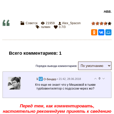
НВВ.
Советск
21959
Alex_Spacon
1
2
3
4
5
галкин
3.7
/
3
Всего комментариев
:
1
Порядок вывода комментариев:
0
1
• 21:42, 28.06.2018
О-Бендер
Кто еще не знает что у Мешковой в тыкве
турбовентилятор с подсосом через жо?
Перед тем, как комментировать,
настоятельно рекомендуем принять к сведению