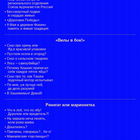
регионального отделения
Союза журналистов России!
•
Бессмертный подвиг
в сердцах живых
•
«Дорогами Победы»
•
9 Мая в деревне Фокино:
память и живая традиция
«Вилы в бок!»
•
Сказ про хрень или
Яд в красивой упаковке
•
Пустили козла в огород?
•
Сказ о сельском тандеме
•
Лось – самоубийца?
•
Почему Кошкин приписал
себе каждое пятое яйцо?
•
Сказ про то, как Тишка
лодочный мотор испытывал
•
По мне, уж лучше пей,
да дело разумей
•
В Зашижемье! Домой!
Ренегат или марионетка
•
Что в лоб, что по лбу!
Дуролом или вредитель?!
•
На зеркало неча пенять,
коли рожа крива
•
Докатились?
•
Павлины, говоришь?.. Хе-х!
•
Мамаевские «засланцы»?