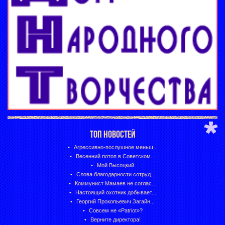
ТОП НОВОСТЕЙ
Агрессивно-послушное меньш...
Весенний потоп в Советском...
Мой Высоцкий
Слова благодарности сотруд...
Коммунист Мамаев не соглас...
Настоящий охотник добывает...
Георгий Прокопьевич Загайн...
Совсем не «Patriot»?
Верните директора!