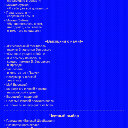
сильнейшие в области!
•
Михаил Зубков:
«Я себе уже всё доказал...»
•
Папа, мама, я —
спортивная семья
•
Михаил Зубков:
«Лучше пожалеть о том,
что сделал, чем жалеть
о том, чего не сделал!»
«Высоцкий с нами!»
•
«Региональный фестиваль
памяти Владимира Высоцкого
•
«Сыновья уходят в бой...»
•
«По самому по краю...» —
концерт памяти В. Высоцкого
в Ярграде
•
Час поэзии
в кинотеатре «Парус»
•
Владимир Высоцкий —
это эпоха!
•
Мой Высоцкий
•
Концерт «Высоцкий с нами»
на кировской сцене
•
Высоцкий – наше всё!
•
Светлый юбилей великого поэта
•
«Только он не вернулся из боя»
Честный выбор
•
Гражданин «Вятской Швейцарии»
•
Без партийного окраса.