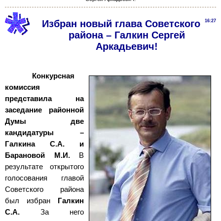
Избран новый глава Советского
16:27
района – Галкин Сергей
Аркадьевич!
Конкурсная
комиссия
представила на
заседание районной
Думы две
кандидатуры –
Галкина
С.А. и
Барановой
М.И.
В
результате открытого
голосования главой
Советского района
был избран
Галкин
С.А.
За него