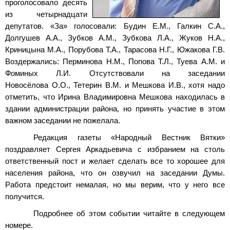
проголосовало десять
из четырнадцати
депутатов. «За» голосовали: Будин
Е.М., Галкин
С.А.,
Долгушев
А.А., Зубков
А.М., Зубкова
Л.А., Жуков
Н.А.,
Криницына
М.А., Порубова
Т.А., Тарасова
Н.Г., Южакова
Г.В.
Воздержались: Перминова
Н.М., Попова
Т.Л., Туева
А.М. и
Фоминых
Л.И. Отсутствовали на заседании
Новосёлова
О.О., Тетерин
В.М. и Мешкова
И.В., хотя надо
отметить, что Ирина Владимировна Мешкова находилась в
здании администрации района, но принять участие в этом
важном заседании не пожелала.
Редакция газеты «Народный Вестник Вятки»
поздравляет Сергея Аркадьевича с избранием на столь
ответственный пост и желает сделать все то хорошее для
населения района, что он озвучил на заседании Думы.
Работа предстоит немалая, но мы верим, что у него все
получится.
Подробнее об этом событии читайте в следующем
номере.