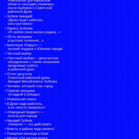
Уникальная для Кировской
области ситуация сложилась
после выборов в Советской
районной Думе
•
Зубков Аркадий:
«Дума будет работать
конструктивно»
•
Лариса Зубкова:
«Я люблю свою малую родину...»
•
«Есть женщины
в русских селеньях...»
•
Кинотеатр «Парус» —
лучший подарок к Юбилею города!
•
Честный выбор
• «Честный выбор» –
депутатское
объединение с таким названием
продолжает работу
в районной думе
•
Отчет депутата
Советской районной думы
Аркадия Михайловича Зубкова
•
Человек, который спас город
•
Главная женщина
«Сладкой Слободы»
•
Уникальная семья
•
В Думе надо работать,
а не «место занимать»!
•
«Народный бюджет» —
польза для народа
•
Аркадий Зубков:
«Энергия — это действие!»
•
Власть в районе надо менять!
•
Пожарная команда в Коже
•
Митинг «За чистую воду»