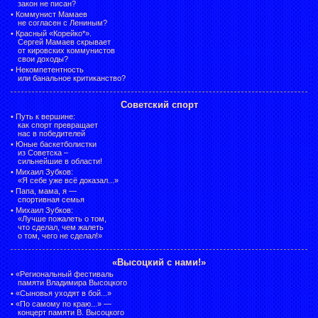
закон не писан?
•
Коммунист Мамаев
не согласен с Лениным?
•
Красный «Корейко*».
Сергей Мамаев скрывает
от кировских коммунистов
свои доходы?
•
Некомпетентность
или банальное критиканство?
Советский спорт
•
Путь к вершине:
как спорт превращает
нас в победителей
•
Юные баскетболистки
из Советска –
сильнейшие в области!
•
Михаил Зубков:
«Я себе уже всё доказал...»
•
Папа, мама, я —
спортивная семья
•
Михаил Зубков:
«Лучше пожалеть о том,
что сделал, чем жалеть
о том, чего не сделал!»
«Высоцкий с нами!»
•
«Региональный фестиваль
памяти Владимира Высоцкого
•
«Сыновья уходят в бой...»
•
«По самому по краю...» —
концерт памяти В. Высоцкого