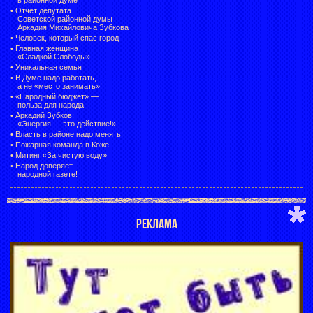
•
Отчет депутата
Советской районной думы
Аркадия Михайловича Зубкова
•
Человек, который спас город
•
Главная женщина
«Сладкой Слободы»
•
Уникальная семья
•
В Думе надо работать,
а не «место занимать»!
•
«Народный бюджет» —
польза для народа
•
Аркадий Зубков:
«Энергия — это действие!»
•
Власть в районе надо менять!
•
Пожарная команда в Коже
•
Митинг «За чистую воду»
•
Народ доверяет
народной газете!
РЕКЛАМА