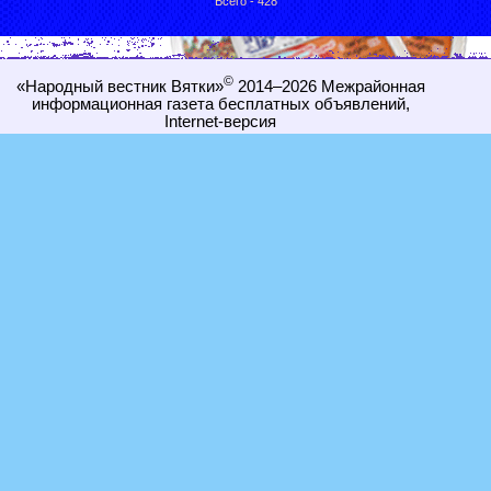
Всего - 428
©
«Народный вестник Вятки»
2014–2026
Межрайонная
информационная газета бесплатных объявлений,
Internet-
версия