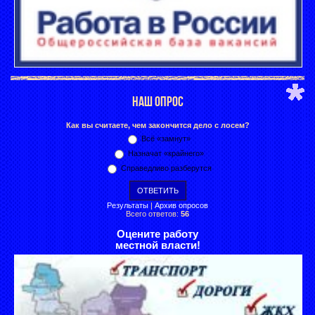
НАШ ОПРОС
Как вы считаете, чем закончится дело с лосем?
Всё «замнут»
Назначат «крайнего»
Справедливо разберутся
Результаты
|
Архив опросов
Всего ответов:
56
Оцените работу
местной власти!