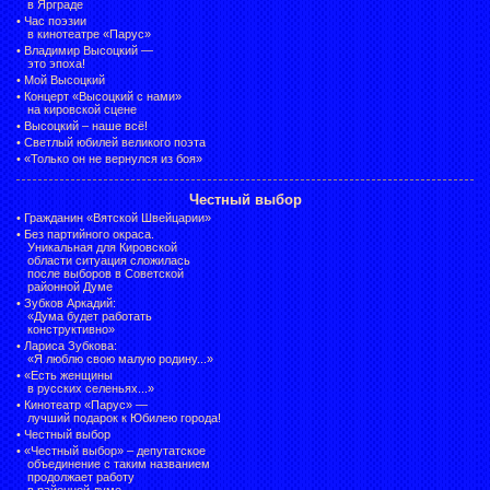
в Ярграде
•
Час поэзии
в кинотеатре «Парус»
•
Владимир Высоцкий —
это эпоха!
•
Мой Высоцкий
•
Концерт «Высоцкий с нами»
на кировской сцене
•
Высоцкий – наше всё!
•
Светлый юбилей великого поэта
•
«Только он не вернулся из боя»
Честный выбор
•
Гражданин «Вятской Швейцарии»
•
Без партийного окраса.
Уникальная для Кировской
области ситуация сложилась
после выборов в Советской
районной Думе
•
Зубков Аркадий:
«Дума будет работать
конструктивно»
•
Лариса Зубкова:
«Я люблю свою малую родину...»
•
«Есть женщины
в русских селеньях...»
•
Кинотеатр «Парус» —
лучший подарок к Юбилею города!
•
Честный выбор
• «Честный выбор» –
депутатское
объединение с таким названием
продолжает работу
в районной думе