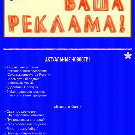
АКТУАЛЬНЫЕ НОВОСТИ!
•
Творческая встреча
регионального отделения
Союза журналистов России!
•
Бессмертный подвиг
в сердцах живых
•
«Дорогами Победы»
•
9 Мая в деревне Фокино:
память и живая традиция
«Вилы в бок!»
•
Сказ про хрень или
Яд в красивой упаковке
•
Пустили козла в огород?
•
Сказ о сельском тандеме
•
Лось – самоубийца?
•
Почему Кошкин приписал