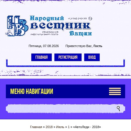
Пятница, 07.08.2026
Приветствую Вас
,
Гость
ГЛАВНАЯ
РЕГИСТРАЦИЯ
ВХОД
МЕНЮ НАВИГАЦИИ
Главная
»
2018
»
Июль
»
1
» «АвтоЛеди - 2018»