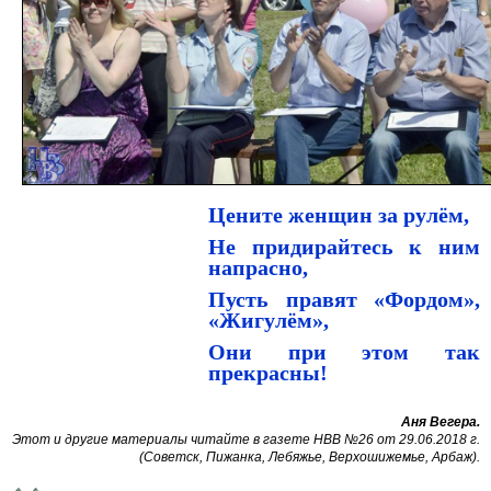
Цените женщин за рулём,
Не придирайтесь к ним
напрасно,
Пусть правят «Фордом»,
«Жигулём»,
Они при этом так
прекрасны!
Аня Вегера.
Этот и другие материалы читайте в газете НВВ №26 от 29.06.2018 г.
(Советск, Пижанка, Лебяжье, Верхошижемье, Арбаж).