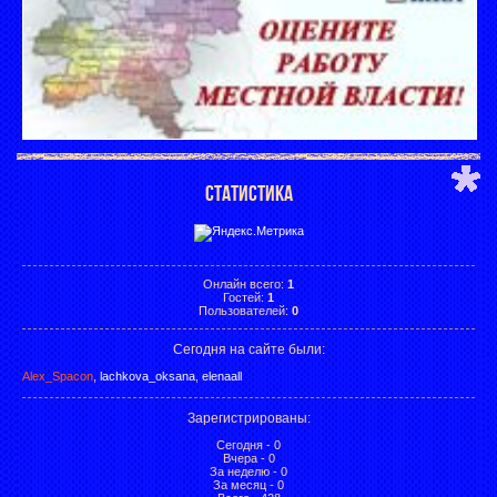
СТАТИСТИКА
Онлайн всего:
1
Гостей:
1
Пользователей:
0
Сегодня на сайте были:
Alex_Spacon
,
lachkova_oksana
,
elenaall
Зарегистрированы
:
Сегодня - 0
Вчера - 0
За неделю - 0
За месяц - 0