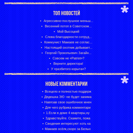
ТОП НОВОСТЕЙ
Агрессивно-послушное меньш...
Весенний потоп в Советском...
Мой Высоцкий
Слова благодарности сотруд...
Коммунист Мамаев не соглас...
Настоящий охотник добывает...
Георгий Прокопьевич Загайн...
Совсем не «Patriot»?
Верните директора!
У «разбитого корыта»?
НОВЫЕ КОММЕНТАРИИ
Всецело и полностью поддерж
Дядюшка ЗЮ -не будет занима
Навязав свое ошибочное мнен
Для чего рубрика комментари
1.Если в доме 4 квартиры,ну
Здравствуйте. Скажите, пожа
Сведения интересуют хоть ка
Мамаев осёлк,скоро за Белых