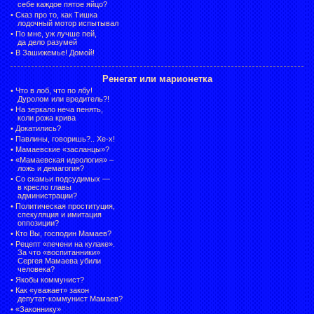
себе каждое пятое яйцо?
•
Сказ про то, как Тишка
лодочный мотор испытывал
•
По мне, уж лучше пей,
да дело разумей
•
В Зашижемье! Домой!
Ренегат или марионетка
•
Что в лоб, что по лбу!
Дуролом или вредитель?!
•
На зеркало неча пенять,
коли рожа крива
•
Докатились?
•
Павлины, говоришь?.. Хе-х!
•
Мамаевские «засланцы»?
•
«Мамаевская идеология» –
ложь и демагогия?
•
Со скамьи подсудимых —
в кресло главы
администрации?
•
Политическая проституция,
спекуляция и имитация
оппозиции?
•
Кто Вы, господин Мамаев?
•
Рецепт «печени на кулаке».
За что «воспитанники»
Сергея Мамаева убили
человека?
•
Якобы коммунист?
•
Как «уважает» закон
депутат-коммунист Мамаев?
•
«Законнику»