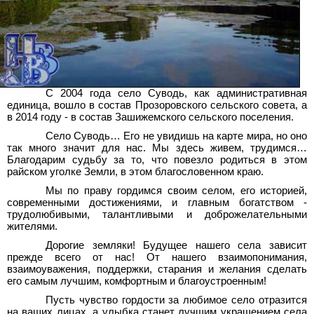
С 2004 года село Суводь, как административная
единица, вошло в состав Прозоровского сельского совета, а
в 2014 году - в состав Зашижемского сельского поселения.
Село Суводь… Его не увидишь на карте мира, но оно
так много значит для нас. Мы здесь живем, трудимся…
Благодарим судьбу за то, что повезло родиться в этом
райском уголке Земли, в этом благословенном краю.
Мы по праву гордимся своим селом, его историей,
современными достижениями, и главным богатством -
трудолюбивыми, талантливыми и доброжелательными
жителями.
Дорогие земляки! Будущее нашего села зависит
прежде всего от нас! От нашего взаимопонимания,
взаимоуважения, поддержки, старания и желания сделать
его самым лучшим, комфортным и благоустроенным!
Пусть чувство гордости за любимое село отразится
на ваших лицах, а улыбка станет лучшим украшением села