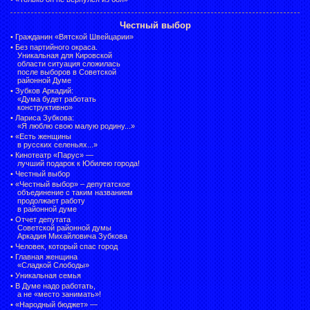
Честный выбор
•
Гражданин «Вятской Швейцарии»
•
Без партийного окраса.
Уникальная для Кировской
области ситуация сложилась
после выборов в Советской
районной Думе
•
Зубков Аркадий:
«Дума будет работать
конструктивно»
•
Лариса Зубкова:
«Я люблю свою малую родину...»
•
«Есть женщины
в русских селеньях...»
•
Кинотеатр «Парус» —
лучший подарок к Юбилею города!
•
Честный выбор
• «Честный выбор» –
депутатское
объединение с таким названием
продолжает работу
в районной думе
•
Отчет депутата
Советской районной думы
Аркадия Михайловича Зубкова
•
Человек, который спас город
•
Главная женщина
«Сладкой Слободы»
•
Уникальная семья
•
В Думе надо работать,
а не «место занимать»!
•
«Народный бюджет» —