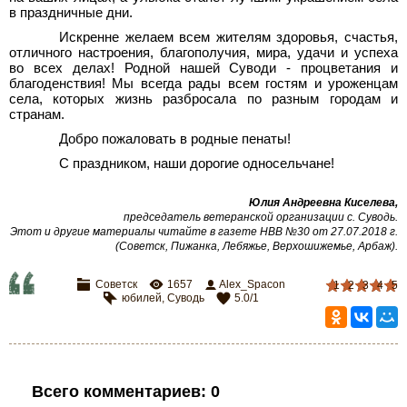
в праздничные дни.
Искренне желаем всем жителям здоровья, счастья,
отличного настроения, благополучия, мира, удачи и успеха
во всех делах! Родной нашей Суводи - процветания и
благоденствия! Мы всегда рады всем гостям и уроженцам
села, которых жизнь разбросала по разным городам и
странам.
Добро пожаловать в родные пенаты!
С праздником, наши дорогие односельчане!
Юлия Андреевна Киселева,
председатель ветеранской организации с.
Суводь.
Этот и другие материалы читайте в газете НВВ №30 от 27.07.2018 г.
(Советск, Пижанка, Лебяжье, Верхошижемье, Арбаж).
Советск
1657
Alex_Spacon
1
2
3
4
5
юбилей
,
Суводь
5.0
/
1
Всего комментариев
:
0