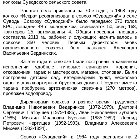
колхозы Суводского сельского совета.
Расцвет села пришелся на 70-е годы, в 1968 году
колхоз «Искра» реорганизован в совхоз «Суводский» в селе
Суводь. Совхозу «Суводский» было передано: 270 голов
КРС, лошадей 49 с молодняком, свиноматок 50, овец 168,
тракторов 25, автомашины 4. Общая посевная площадь
составила 2013 га, рабочих и служащих насчитывалось в
совхозе 350 человек. Первым директором вновь
организованного совхоза был назначен Александр
Васильевич Бердинских.
За эти годы в совхозе были построены в каменном
исполнении удобные типовые: свинарник, коровник,
откормочник, гараж и мастерская, магазин, столовая. Были
построены детский сад, ветеринарный пункт, несколько
одно- и двухквартирных брусковых домов. Позднее вместо
тарана пробурена артезианская скважина (270 метров),
проложен водопровод.
Директорами совхоза в разное время трудились:
Владимир Николаевич Ведерников (1972-1979), Дмитрий
Сергеевич Патрушев (1979-1985), Иван Николаевич Зубарев
(1985), Михаил Иванович Бусыгин (1985-1992), Леонид
Петрович Чертищев (1992-1993), Владимир Алексеевич
Михеев (1993-1994).
Совхоз «Суводский» в 1994 году распался на 2