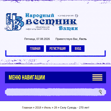
Пятница, 07.08.2026
Приветствую Вас
,
Гость
ГЛАВНАЯ
РЕГИСТРАЦИЯ
ВХОД
МЕНЮ НАВИГАЦИИ
Главная
»
2018
»
Июль
»
28
» Селу Суводь - 270 лет!