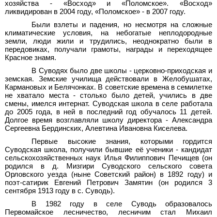
хозяйства - «Восход» и «Поломское». «Восход»
ликвидирован в 2004 году, «Поломское» - в 2007 году.
Были взлеты и падения, но несмотря на сложные
климатические условия, на небогатые неплодородные
земли, люди жили и трудились, неоднократно были в
передовиках, получали грамоты, награды и переходящее
Красное знамя.
В Суводях было две школы - церковно-приходская и
земская. Земские училища действовали в Желобушатах,
Кармановых и Белячонках. В советские времена в семилетке
не хватало места - столько было детей, учились в две
смены, имелся интернат. Суводская школа в селе работала
до 2005 года, в ней в последний год обучалось 11
детей.
Долгое время возглавляли школу директора - Александра
Сергеевна Бердинских, Алевтина Ивановна Киселева.
Первые высокие знания, которыми гордится
Суводская школа, получили бывшие её ученики - кандидат
сельскохозяйственных наук Илья Филиппович Печищев (он
родился в д.
Мизгири Суводского сельского совета
Орловского уезда (ныне Советский район) в 1892 году) и
поэт-сатирик Евгений Петрович Замятин (он родился 3
сентября 1913 году в с.
Суводь).
В 1982 году в селе Суводь образовалось
Первомайское лесничество, лесничим стал Михаил