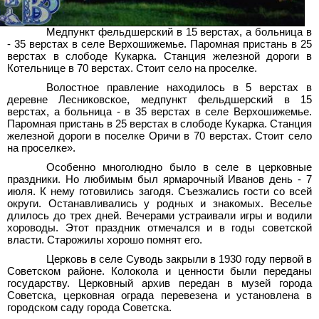
Медпункт фельдшерский в 15 верстах, а больница в
- 35 верстах в селе Верхошижемье. Паромная пристань в 25
верстах в слободе Кукарка. Станция железной дороги в
Котельнице в 70 верстах. Стоит село на проселке.
Волостное правление находилось в 5
верстах в
деревне Лесниковское, медпункт фельдшерский в 15
верстах, а больница - в 35 верстах в селе Верхошижемье.
Паромная пристань в 25 верстах в слободе Кукарка. Станция
железной дороги в поселке Оричи в 70 верстах. Стоит село
на проселке».
Особенно многолюдно было в селе в церковные
праздники. Но любимым был ярмарочный Иванов день - 7
июля. К нему готовились загодя. Съезжались гости со всей
округи. Останавливались у родных и знакомых. Веселье
длилось до трех дней. Вечерами устраивали игры и водили
хороводы. Этот праздник отмечался и в годы советской
власти. Старожилы хорошо помнят его.
Церковь в селе Суводь закрыли в 1930 году первой в
Советском районе. Колокола и ценности были переданы
государству. Церковный архив передан в музей города
Советска, церковная ограда перевезена и установлена в
городском саду города Советска.