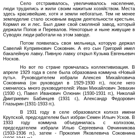
Село отстраивалось, увеличивалось население,
люди трудились и жили своим нажитым хозяйством. Места
здесь красивейшие, хотя и земли небогатые. Тем не менее
земледелие стало основным видом деятельности крестьян.
Кормил их и лес. Был даже свой смоляной завод, который
держали Попов и Перевалов. Некоторые и ныне живущие в
Суводях люди работали на этом заводе.
Потом появилась своя мельница, которую держал
Савелий Куприянович Соковнин. А его сын Григорий имел
бакалейную лавку. Пивную лавку открыл Кузьма Евгеньевич
Носков.
Но вот по стране промчалась коллективизация. В
апреле 1929
года в селе была образована коммуна «Новый
путь». Руководителем избрали Алексея Михайловича
Соковнина (он руководил в 1929-1930 гг.), после него
сменилось много руководителей: Иван Михайлович Зевахин
(1930
г.), Павел Иванович Олюнин (1930-1931 гг.), Николай
Дмитриевич Бабинцев (1931
г.), Александр Федорович
Глазырин (1931-1933
гг.).
В 1931 году в селе образовался колхоз имени
Крупской, председателем был избран Семен Ильич Усков. В
1933 году коммуна объединилась с колхозом,
председателем избрали Илью Сергеевича Овчинникова
(1933-1936 гг.), затем - Прокопия Яковлевича Соковнина