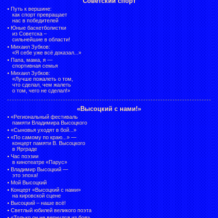
Советский спорт
•
Путь к вершине:
как спорт превращает
нас в победителей
•
Юные баскетболистки
из Советска –
сильнейшие в области!
•
Михаил Зубков:
«Я себе уже всё доказал...»
•
Папа, мама, я —
спортивная семья
•
Михаил Зубков:
«Лучше пожалеть о том,
что сделал, чем жалеть
о том, чего не сделал!»
«Высоцкий с нами!»
•
«Региональный фестиваль
памяти Владимира Высоцкого
•
«Сыновья уходят в бой...»
•
«По самому по краю...» —
концерт памяти В. Высоцкого
в Ярграде
•
Час поэзии
в кинотеатре «Парус»
•
Владимир Высоцкий —
это эпоха!
•
Мой Высоцкий
•
Концерт «Высоцкий с нами»
на кировской сцене
•
Высоцкий – наше всё!
•
Светлый юбилей великого поэта
•
«Только он не вернулся из боя»