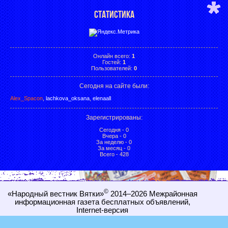
СТАТИСТИКА
Онлайн всего:
1
Гостей:
1
Пользователей:
0
Сегодня на сайте были:
Alex_Spacon
,
lachkova_oksana
,
elenaall
Зарегистрированы
:
Сегодня - 0
Вчера - 0
За неделю - 0
За месяц - 0
Всего - 428
©
«Народный вестник Вятки»
2014–2026
Межрайонная
информационная газета бесплатных объявлений,
Internet-
версия