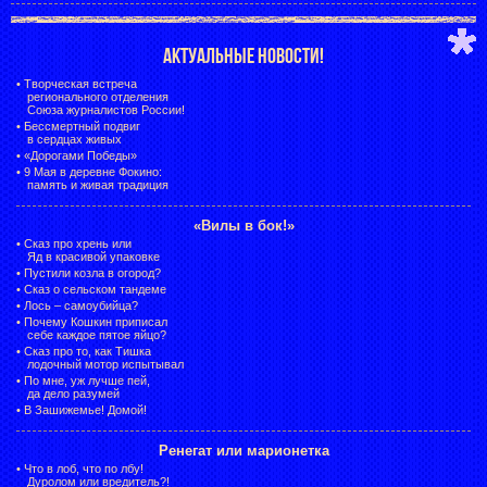
АКТУАЛЬНЫЕ НОВОСТИ!
•
Творческая встреча
регионального отделения
Союза журналистов России!
•
Бессмертный подвиг
в сердцах живых
•
«Дорогами Победы»
•
9 Мая в деревне Фокино:
память и живая традиция
«Вилы в бок!»
•
Сказ про хрень или
Яд в красивой упаковке
•
Пустили козла в огород?
•
Сказ о сельском тандеме
•
Лось – самоубийца?
•
Почему Кошкин приписал
себе каждое пятое яйцо?
•
Сказ про то, как Тишка
лодочный мотор испытывал
•
По мне, уж лучше пей,
да дело разумей
•
В Зашижемье! Домой!
Ренегат или марионетка
•
Что в лоб, что по лбу!
Дуролом или вредитель?!