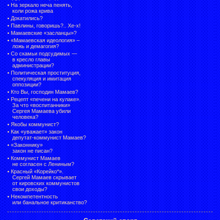
•
На зеркало неча пенять,
коли рожа крива
•
Докатились?
•
Павлины, говоришь?.. Хе-х!
•
Мамаевские «засланцы»?
•
«Мамаевская идеология» –
ложь и демагогия?
•
Со скамьи подсудимых —
в кресло главы
администрации?
•
Политическая проституция,
спекуляция и имитация
оппозиции?
•
Кто Вы, господин Мамаев?
•
Рецепт «печени на кулаке».
За что «воспитанники»
Сергея Мамаева убили
человека?
•
Якобы коммунист?
•
Как «уважает» закон
депутат-коммунист Мамаев?
•
«Законнику»
закон не писан?
•
Коммунист Мамаев
не согласен с Лениным?
•
Красный «Корейко*».
Сергей Мамаев скрывает
от кировских коммунистов
свои доходы?
•
Некомпетентность
или банальное критиканство?