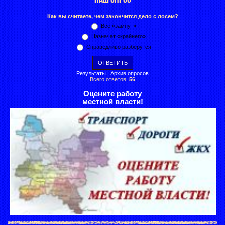
Как вы считаете, чем закончится дело с лосем?
Всё «замнут»
Назначат «крайнего»
Справедливо разберутся
Результаты
|
Архив опросов
Всего ответов:
56
Оцените работу
местной власти!