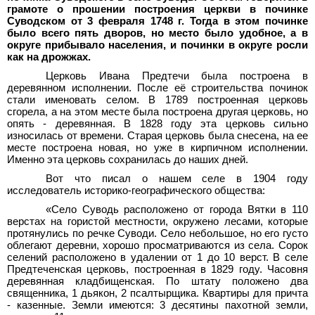
грамоте о прошении построения церкви в починке
Суводском от 3
февраля 1748
г. Тогда в этом починке
было всего пять дворов, но место было удобное, а в
округе прибывало населения, и починки в округе росли
как на дрожжах.
Церковь Ивана Предтечи была построена в
деревянном исполнении. После её строительства починок
стали именовать селом. В 1789 построенная церковь
сгорела, а на этом месте была построена другая церковь, но
опять - деревянная. В 1828 году эта церковь сильно
износилась от времени. Старая церковь была снесена, на ее
месте построена новая, но уже в кирпичном исполнении.
Именно эта церковь сохранилась до наших дней.
Вот что писал о нашем селе в 1904 году
исследователь историко-географического общества:
«Село Суводь расположено от города Вятки в 110
верстах на гористой местности, окружено лесами, которые
протянулись по речке Суводи. Село небольшое, но его густо
облегают деревни, хорошо просматриваются из села. Сорок
селений расположено в удалении от 1 до 10
верст. В селе
Предтеченская церковь, построенная в 1829
году. Часовня
деревянная кладбищенская. По штату положено два
священника, 1
дьякон, 2
псалтырщика. Квартиры для причта
- казенные. Земли имеются: 3
десятины пахотной земли,