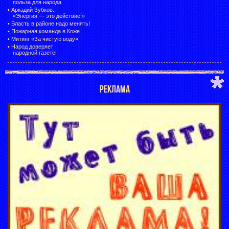
польза для народа
•
Аркадий Зубков:
«Энергия — это действие!»
•
Власть в районе надо менять!
•
Пожарная команда в Коже
•
Митинг «За чистую воду»
•
Народ доверяет
народной газете!
РЕКЛАМА