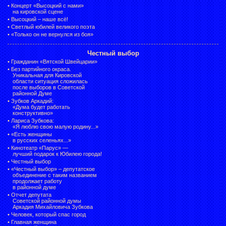
•
Концерт «Высоцкий с нами»
на кировской сцене
•
Высоцкий – наше всё!
•
Светлый юбилей великого поэта
•
«Только он не вернулся из боя»
Честный выбор
•
Гражданин «Вятской Швейцарии»
•
Без партийного окраса.
Уникальная для Кировской
области ситуация сложилась
после выборов в Советской
районной Думе
•
Зубков Аркадий:
«Дума будет работать
конструктивно»
•
Лариса Зубкова:
«Я люблю свою малую родину...»
•
«Есть женщины
в русских селеньях...»
•
Кинотеатр «Парус» —
лучший подарок к Юбилею города!
•
Честный выбор
• «Честный выбор» –
депутатское
объединение с таким названием
продолжает работу
в районной думе
•
Отчет депутата
Советской районной думы
Аркадия Михайловича Зубкова
•
Человек, который спас город
•
Главная женщина