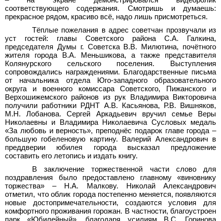
– на экране демонстрировался видеоролик
соответствующего содержания. Смотришь и думаешь:
прекрасное рядом, красиво всё, надо лишь присмотреться.
Тёплые пожелания в адрес советчан прозвучали из
уст гостей: главы Советского района С.А.
Галкина,
председателя Думы г.
Советска В.В.
Милютина, почётного
жителя города В.А.
Меньшикова, а также представителя
Колянурского сельского поселения. Выступления
сопровождались награждениями. Благодарственные письма
от начальника отдела Юго-западного образовательного
округа и военного комиссара Советского, Пижанского и
Верхошижемского районов из рук Владимира Викторовича
получили работники РДНТ А.В.
Касьянова, Р.В.
Вишняков,
М.Н.
Лобанова. Сергей Аркадьевич вручил семье Веры
Николаевны и Владимира Николаевича Сусловых медаль
«За любовь и верность», преподнёс подарок главе города –
большую гобеленовую картину. Валерий Александрович в
преддверии юбилея города высказал предложение
составить его летопись и издать книгу.
В заключение торжественной части слово для
поздравления было предоставлено главному «виновнику
торжества» – Н.А.
Малкову. Николай Александрович
отметил, что облик города постепенно меняется, появляются
новые достопримечательности, создаются условия для
комфортного проживания горожан. В частности, благоустроен
парк «Юбилейный», благодаря усилиям В.С. Горинова