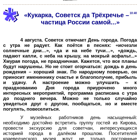
«Кукарка, Советск да Трёхречье –
10:40
частица России самой...»
4 августа. Советск отмечает День города. Погода
с утра не радует. Как поётся в песнях: «исчезли
солнечные дни…», «да и на небе тучи…», «дождь,
падают капли, с неба на крышу, на мокрый асфальт...»
Хмурая погода, не праздничная. Кажется, что все планы
будут нарушены. Но не стоит огорчаться: дождь в день
рождения – хороший знак. По народному поверью, он
приносит имениннику счастье и благополучие, прибыль
и удачу. А настроение можно улучшить – к
празднованию Дня города приурочено много
интересных мероприятий, программа расписана с утра
до позднего вечера. Можно не только случайно
увидеться друг с другом, пообщаться, но и вместе
погулять, повеселиться.
У музейных работников день насыщенный:
необходимо достойно встретить группу гостей из Кирова,
провести экскурсию для советчан, интересующихся
историей города в далёком прошлом. Посетителей
краеведческого музея ждут не только постоянные