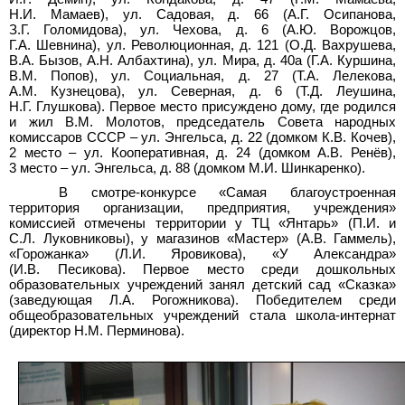
Н.И.
Мамаев), ул.
Садовая, д.
66 (А.Г.
Осипанова,
З.Г.
Голомидова), ул.
Чехова, д.
6 (А.Ю.
Ворожцов,
Г.А.
Шевнина), ул.
Революционная, д.
121 (О.Д.
Вахрушева,
В.А.
Бызов, А.Н.
Албахтина), ул.
Мира, д.
40а (Г.А.
Куршина,
В.М.
Попов), ул.
Социальная, д.
27 (Т.А.
Лелекова,
А.М.
Кузнецова), ул.
Северная, д.
6 (Т.Д.
Леушина,
Н.Г.
Глушкова). Первое место присуждено дому, где родился
и жил В.М.
Молотов, председатель Совета народных
комиссаров СССР – ул.
Энгельса, д.
22 (домком К.В.
Кочев),
2
место – ул.
Кооперативная, д.
24 (домком А.В.
Ренёв),
3
место – ул.
Энгельса, д.
88 (домком М.И.
Шинкаренко).
В смотре-конкурсе «Самая благоустроенная
территория организации, предприятия, учреждения»
комиссией отмечены территории у ТЦ «Янтарь» (П.И.
и
С.Л.
Луковниковы), у магазинов «Мастер» (А.В.
Гаммель),
«Горожанка» (Л.И.
Яровикова), «У Александра»
(И.В.
Песикова). Первое место среди дошкольных
образовательных учреждений занял детский сад «Сказка»
(заведующая Л.А.
Рогожникова). Победителем среди
общеобразовательных учреждений стала школа-интернат
(директор Н.М.
Перминова).