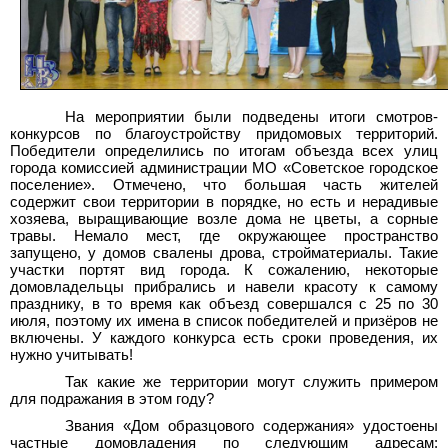
На мероприятии были подведены итоги смотров-
конкурсов по благоустройству придомовых территорий.
Победители определились по итогам объезда всех улиц
города комиссией администрации МО «Советское городское
поселение». Отмечено, что большая часть жителей
содержит свои территории в порядке, но есть и нерадивые
хозяева, выращивающие возле дома не цветы, а сорные
травы. Немало мест, где окружающее пространство
запущено, у домов свалены дрова, стройматериалы. Такие
участки портят вид города. К сожалению, некоторые
домовладельцы прибрались и навели красоту к самому
празднику, в то время как объезд совершался с 25 по 30
июля, поэтому их имена в список победителей и призёров не
включены. У каждого конкурса есть сроки проведения, их
нужно учитывать!
Так какие же территории могут служить примером
для подражания в этом году?
Звания «Дом образцового содержания» удостоены
частные домовладения по следующим адресам: