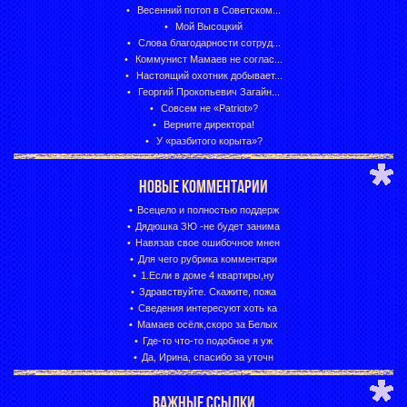
Весенний потоп в Советском...
Мой Высоцкий
Слова благодарности сотруд...
Коммунист Мамаев не соглас...
Настоящий охотник добывает...
Георгий Прокопьевич Загайн...
Совсем не «Patriot»?
Верните директора!
У «разбитого корыта»?
НОВЫЕ КОММЕНТАРИИ
Всецело и полностью поддерж
Дядюшка ЗЮ -не будет занима
Навязав свое ошибочное мнен
Для чего рубрика комментари
1.Если в доме 4 квартиры,ну
Здравствуйте. Скажите, пожа
Сведения интересуют хоть ка
Мамаев осёлк,скоро за Белых
Где-то что-то подобное я уж
Да, Ирина, спасибо за уточн
ВАЖНЫЕ ССЫЛКИ