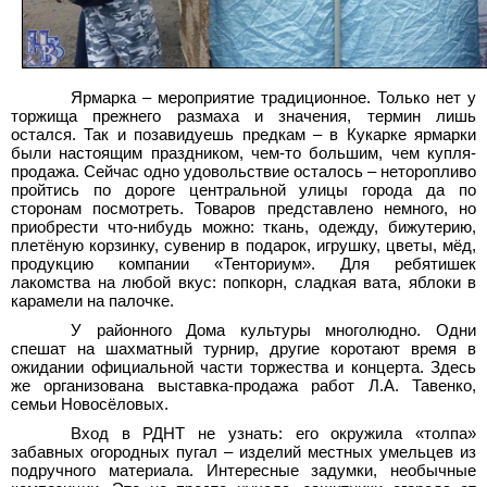
Ярмарка – мероприятие традиционное. Только нет у
торжища прежнего размаха и значения, термин лишь
остался. Так и позавидуешь предкам – в Кукарке ярмарки
были настоящим праздником, чем-то большим, чем купля-
продажа. Сейчас одно удовольствие осталось – неторопливо
пройтись по дороге центральной улицы города да по
сторонам посмотреть. Товаров представлено немного, но
приобрести что-нибудь можно: ткань, одежду, бижутерию,
плетёную корзинку, сувенир в подарок, игрушку, цветы, мёд,
продукцию компании «Тенториум». Для ребятишек
лакомства на любой вкус: попкорн, сладкая вата, яблоки в
карамели на палочке.
У районного Дома культуры многолюдно. Одни
спешат на шахматный турнир, другие коротают время в
ожидании официальной части торжества и концерта. Здесь
же организована выставка-продажа работ Л.А.
Тавенко,
семьи Новосёловых.
Вход в РДНТ не узнать: его окружила «толпа»
забавных огородных пугал – изделий местных умельцев из
подручного материала. Интересные задумки, необычные