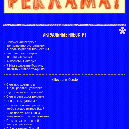
АКТУАЛЬНЫЕ НОВОСТИ!
•
Творческая встреча
регионального отделения
Союза журналистов России!
•
Бессмертный подвиг
в сердцах живых
•
«Дорогами Победы»
•
9 Мая в деревне Фокино:
память и живая традиция
«Вилы в бок!»
•
Сказ про хрень или
Яд в красивой упаковке
•
Пустили козла в огород?
•
Сказ о сельском тандеме
•
Лось – самоубийца?
•
Почему Кошкин приписал
себе каждое пятое яйцо?
•
Сказ про то, как Тишка
лодочный мотор испытывал
•
По мне, уж лучше пей,
да дело разумей
•
В Зашижемье! Домой!