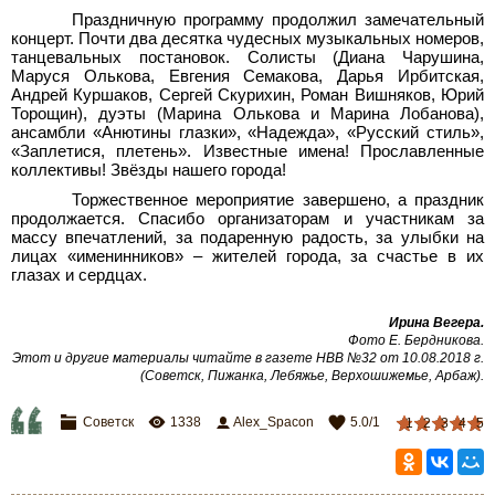
Праздничную программу продолжил замечательный
концерт. Почти два десятка чудесных музыкальных номеров,
танцевальных постановок. Солисты (Диана Чарушина,
Маруся Олькова, Евгения Семакова, Дарья Ирбитская,
Андрей Куршаков, Сергей Скурихин, Роман Вишняков, Юрий
Торощин), дуэты (Марина Олькова и Марина Лобанова),
ансамбли «Анютины глазки», «Надежда», «Русский стиль»,
«Заплетися, плетень». Известные имена! Прославленные
коллективы! Звёзды нашего города!
Торжественное мероприятие завершено, а праздник
продолжается. Спасибо организаторам и участникам за
массу впечатлений, за подаренную радость, за улыбки на
лицах «именинников» – жителей города, за счастье в их
глазах и сердцах.
Ирина Вегера.
Фото Е. Бердникова.
Этот и другие материалы читайте в газете НВВ №32 от 10.08.2018 г.
(Советск, Пижанка, Лебяжье, Верхошижемье, Арбаж).
Советск
1338
Alex_Spacon
5.0
/
1
1
2
3
4
5