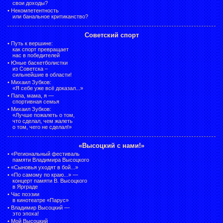
свои доходы?
•
Некомпетентность
или банальное критиканство?
Советский спорт
•
Путь к вершине:
как спорт превращает
нас в победителей
•
Юные баскетболистки
из Советска –
сильнейшие в области!
•
Михаил Зубков:
«Я себе уже всё доказал...»
•
Папа, мама, я —
спортивная семья
•
Михаил Зубков:
«Лучше пожалеть о том,
что сделал, чем жалеть
о том, чего не сделал!»
«Высоцкий с нами!»
•
«Региональный фестиваль
памяти Владимира Высоцкого
•
«Сыновья уходят в бой...»
•
«По самому по краю...» —
концерт памяти В. Высоцкого
в Ярграде
•
Час поэзии
в кинотеатре «Парус»
•
Владимир Высоцкий —
это эпоха!
•
Мой Высоцкий