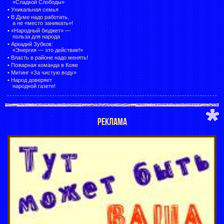
«Сладкой Слободы»
•
Уникальная семья
•
В Думе надо работать,
а не «место занимать»!
•
«Народный бюджет» —
польза для народа
•
Аркадий Зубков:
«Энергия — это действие!»
•
Власть в районе надо менять!
•
Пожарная команда в Коже
•
Митинг «За чистую воду»
•
Народ доверяет
народной газете!
РЕКЛАМА