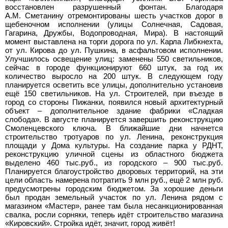
восстановлен разрушенный фонтан. Благодаря
А.М.
Сметанину отремонтированы шесть участков дорог в
щебеночном исполнении (улицы Солнечная, Садовая,
Гагарина, Дружбы, Водопроводная, Мира). В настоящий
момент выставлена на торги дорога по ул. Карла Либкнехта,
от ул. Кирова до ул. Пушкина, в асфальтовом исполнении.
Улучшилось освещение улиц: заменены 550 светильников,
сейчас в городе функционируют 660 штук, за год их
количество выросло на 200 штук. В следующем году
планируется осветить все улицы, дополнительно установив
ещё 150 светильников. На ул. Строителей, при въезде в
город со стороны Пижанки, появился новый архитектурный
объект – дополнительное здание фабрики «Сладкая
слобода». В августе планируется завершить реконструкцию
Смоленцевского ключа. В ближайшие дни начнется
строительство тротуаров по ул. Ленина, реконструкция
площади у Дома культуры. На создание парка у РДНТ,
реконструкцию уличной сцены из областного бюджета
выделено 460 тыс.руб., из городского – 900 тыс.руб.
Планируется благоустройство дворовых территорий, на эти
цели область намерена потратить 9
млн
руб., ещё 2
млн
руб.
предусмотрены городским бюджетом. За хорошие деньги
был продан земельный участок по ул. Ленина рядом с
магазином «Мастер», ранее там была несанкционированная
свалка, росли сорняки, теперь идёт строительство магазина
«Кировский». Стройка идёт, значит, город живёт!