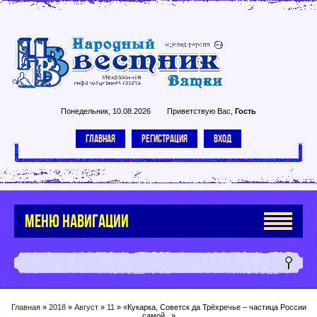
Понедельник, 10.08.2026
Приветствую Вас
,
Гость
ГЛАВНАЯ
РЕГИСТРАЦИЯ
ВХОД
МЕНЮ НАВИГАЦИИ
Главная
»
2018
»
Август
»
11
» «Кукарка, Советск да Трёхречье – частица России
самой...»