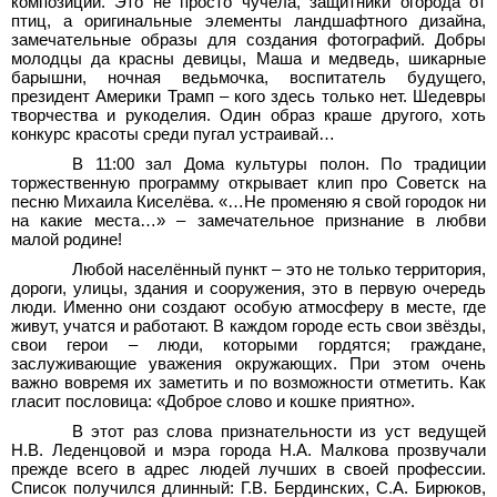
композиции. Это не просто чучела, защитники огорода от
птиц, а оригинальные элементы ландшафтного дизайна,
замечательные образы для создания фотографий. Добры
молодцы да красны девицы, Маша и медведь, шикарные
барышни, ночная ведьмочка, воспитатель будущего,
президент Америки Трамп – кого здесь только нет. Шедевры
творчества и рукоделия. Один образ краше другого, хоть
конкурс красоты среди пугал устраивай…
В 11:00 зал Дома культуры полон. По традиции
торжественную программу открывает клип про Советск на
песню Михаила Киселёва. «…Не променяю я свой городок ни
на какие места…» – замечательное признание в любви
малой родине!
Любой населённый пункт – это не только территория,
дороги, улицы, здания и сооружения, это в первую очередь
люди. Именно они создают особую атмосферу в месте, где
живут, учатся и работают. В каждом городе есть свои звёзды,
свои герои – люди, которыми гордятся; граждане,
заслуживающие уважения окружающих. При этом очень
важно вовремя их заметить и по возможности отметить. Как
гласит пословица: «Доброе слово и кошке приятно».
В этот раз слова признательности из уст ведущей
Н.В.
Леденцовой и мэра города Н.А.
Малкова прозвучали
прежде всего в адрес людей лучших в своей профессии.
Список получился длинный: Г.В.
Бердинских, С.А.
Бирюков,