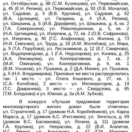
ул.
Октябрьская, д.
88 (С.М.
Кузнецова), ул.
Первомайская,
д.
45 (Е.Н.
Репина), ул.
Первомайская, д.
93 (Л.В.
Мочалов),
ул.
Садовая, д.
5 (В.В.
Крупина), ул.
Садовая, д.
62
(В.А.
Целищев), ул.
Гагарина, д.
4 (Л.А.
Репина),
ул.
Шишкина, д.
6 (И.В.
Дорофеев), ул.
Шишкина, д.
8, кв.
2
(Т.А.
Северюхина), ул.
Революционная, д.
5, кв.
2
(Н.А.
Целищева), ул.
Изергина, д.
72, кв.
2 (О.В.
Софронова),
ул.
Изергина, д.
90 (Г.С.
Агафонова), ул.
Жилина, д.
73
(Н.И.
Смехова), ул.
Труда, д.
18 (А.М.
Жолобова), ул.
Мира,
д.
9 (Т.А.
Порубова), ул.
Лесохимиков, д.
12 (Е.Г.
Смирнова),
ул.
Водопроводная, д.
1 (Г.А.
Недозорова), ул.
Конева, д.
25
(А.А.
Лекомцева), ул.
Кооперативная, д.
7, кв.
2
(М.И.
Ожиганов), ул.
Кооперативная, д.
4, кв.
1
(В.М.
Ульянов), ул.
Пушкина, д.
2 (Д.А.
Минин), ул.
Пушкина,
д.
5 (Н.К.
Владимирова). Призовые же места распределились
так: 1
место – ул.
Олега Кошевого, д.
27, кв.
1
(С.А.
Колобова), 2
место – ул.
Мелиораторов, д.
14
(Т.С.
Домрачева), 3
место – ул.
Свердлова, д.
85
(Т.М.
Бледнова) и ул.
Южная, д.
3а (А.М.
Зубков).
В конкурсе «Лучшая придомовая территория
многоквартирного жилого дома» были отмечены:
ул.
Строителей, д.
17 (домком Н.А.
Коробейников), ул.
Карла
Маркса, д.
17 (домком А.С.
Ичетовкин), ул.
Энгельса, д.
69
(домком В.С.
Басманова), ул.
Ленина, д.
111 (домком
Г.А.
Крупина), ул.
Некрасова, д.
22 (В.И.
Агапитов,
И.Г.
Дёмин), ул.
Кондакова, д.
47 (Г.М.
Мамаева,