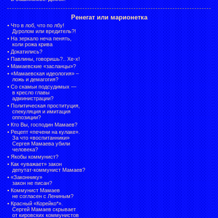
Ренегат или марионетка
•
Что в лоб, что по лбу!
Дуролом или вредитель?!
•
На зеркало неча пенять,
коли рожа крива
•
Докатились?
•
Павлины, говоришь?.. Хе-х!
•
Мамаевские «засланцы»?
•
«Мамаевская идеология» –
ложь и демагогия?
•
Со скамьи подсудимых —
в кресло главы
администрации?
•
Политическая проституция,
спекуляция и имитация
оппозиции?
•
Кто Вы, господин Мамаев?
•
Рецепт «печени на кулаке».
За что «воспитанники»
Сергея Мамаева убили
человека?
•
Якобы коммунист?
•
Как «уважает» закон
депутат-коммунист Мамаев?
•
«Законнику»
закон не писан?
•
Коммунист Мамаев
не согласен с Лениным?
•
Красный «Корейко*».
Сергей Мамаев скрывает
от кировских коммунистов