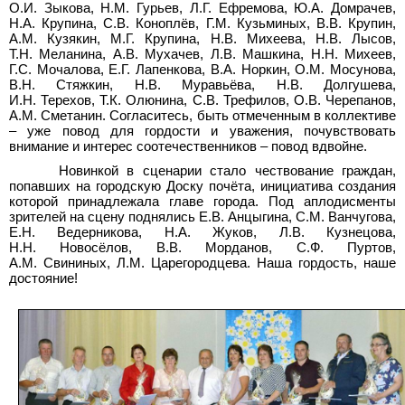
О.И.
Зыкова, Н.М.
Гурьев, Л.Г.
Ефремова, Ю.А.
Домрачев,
Н.А.
Крупина, С.В.
Коноплёв, Г.М.
Кузьминых, В.В.
Крупин,
А.М.
Кузякин, М.Г.
Крупина, Н.В.
Михеева, Н.В.
Лысов,
Т.Н.
Меланина, А.В.
Мухачев, Л.В.
Машкина, Н.Н.
Михеев,
Г.С.
Мочалова, Е.Г.
Лапенкова, В.А.
Норкин, О.М.
Мосунова,
В.Н.
Стяжкин, Н.В.
Муравьёва, Н.В.
Долгушева,
И.Н.
Терехов, Т.К.
Олюнина, С.В.
Трефилов, О.В.
Черепанов,
А.М.
Сметанин. Согласитесь, быть отмеченным в коллективе
– уже повод для гордости и уважения, почувствовать
внимание и интерес соотечественников – повод вдвойне.
Новинкой в сценарии стало чествование граждан,
попавших на городскую Доску почёта, инициатива создания
которой принадлежала главе города. Под аплодисменты
зрителей на сцену поднялись Е.В.
Анцыгина, С.М.
Ванчугова,
Е.Н.
Ведерникова, Н.А.
Жуков, Л.В.
Кузнецова,
Н.Н.
Новосёлов, В.В.
Морданов, С.Ф.
Пуртов,
А.М.
Свининых, Л.М.
Царегородцева. Наша гордость, наше
достояние!