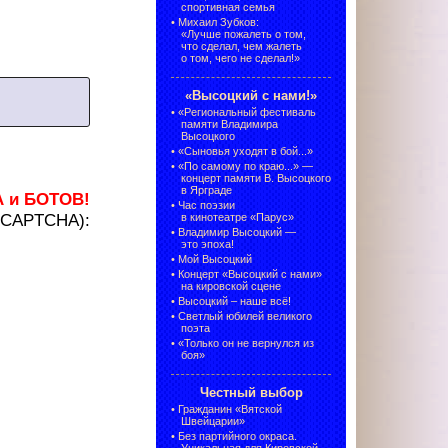
спортивная семья
•
Михаил Зубков:
«Лучше пожалеть о том,
что сделал, чем жалеть
о том, чего не сделал!»
«Высоцкий с нами!»
•
«Региональный фестиваль
памяти Владимира
Высоцкого
•
«Сыновья уходят в бой...»
•
«По самому по краю...» —
концерт памяти В. Высоцкого
в Ярграде
А и БОТОВ!
•
Час поэзии
 (CAPTCHA):
в кинотеатре «Парус»
•
Владимир Высоцкий —
это эпоха!
•
Мой Высоцкий
•
Концерт «Высоцкий с нами»
на кировской сцене
•
Высоцкий – наше всё!
•
Светлый юбилей великого
поэта
•
«Только он не вернулся из
боя»
Честный выбор
•
Гражданин «Вятской
Швейцарии»
•
Без партийного окраса.