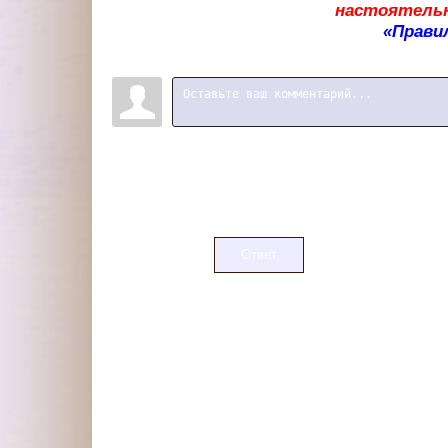
настоятельн
«Прави