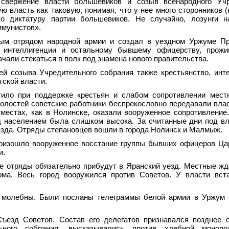
свержение власти большевиков и созыв всенародного Учр
 власть как таковую, понимая, что у нее много сторонников (к
ко диктатуру партии большевиков. Не случайно, лозунги н
ммунистов».
ым отрядом народной армии и создал в уездном Уржуме Пр
к интеллигенции и остальному бывшему офицерству, прож
ачали стекаться в полк под знамена нового правительства.
й созыва Учредительного собрания также крестьянство, инт
тской власти.
тило при поддержке крестьян и слабом сопротивлении мест
олостей советские работники беспрекословно передавали вла
местах, как в Нолинске, оказали вооруженное сопротивление
ед населением была слишком высока. За считанные дни под в
езда. Отряды степановцев вошли в города Нолинск и Малмыж.
произошло вооруженное восстание группы бывших офицеров Ца
и.
е отряды обязательно прибудут в Яранский уезд. Местные жд
ома. Весь город вооружился против Советов. У власти вст
 молебны. Были посланы телеграммы белой армии в Уржум о
ъезд Советов. Состав его делегатов признавался позднее 
льного собрания, высказывались против хлебной монопо