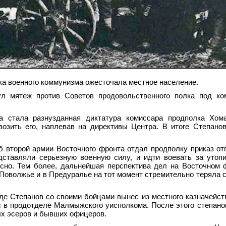
а военного коммунизма ожесточала местное население.
л мятеж против Советов продовольственного полка под ко
 стала разнузданная диктатура комиссара продполка Хома
озить его, наплевав на директивы Центра. В итоге Степано
б второй армии Восточного фронта отдал продполку приказ от
дставляли серьезную военную силу, и идти воевать за утоп
сно. Тем более, дальнейшая перспектива дел на Восточном
 Поволжье и в Предуралье на тот момент стремительно теряла с
де Степанов со своими бойцами вынес из местного казначейст
и в продотделе Малмыжского уисполкома. После этого степан
ых эсеров и бывших офицеров.