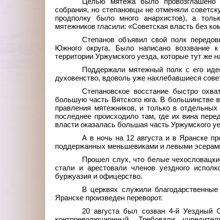
Целью мятежа было провозглашено 
собрания, но степановцы не отменяли советскую
продполку было много анархистов), а толь
мятежников гласили: «Советская власть без ко
Степанов объявил свой полк передов
Южного округа. Было написано воззвание 
территории Уржумского уезда, которые тут же н
Поддержали мятежный полк с его идее
духовенство, вдоволь уже нахлебавшиеся сове
Степановское восстание быстро охва
большую часть Вятского юга. В большинстве в
правления мятежников, и только в отдельных 
последнее происходило там, где их вина пер
власти оказалась большая часть Уржумского у
А в ночь на 12 августа и в Яранске 
поддержанных меньшевиками и левыми эсерам
Прошел слух, что белые чехословацки
стали и арестовали членов уездного исполк
буржуазия и офицерство.
В церквях служили благодарственные
Яранске произведен переворот.
20 августа был созван 4-й Уездный С
контрреволюционный. Требовали учредите