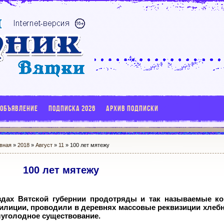
 ОБЪЯВЛЕНИЕ
ПОДПИСКА 2026
АРХИВ ПОДПИСКИ
вная
»
2018
»
Август
»
11
» 100 лет мятежу
100 лет мятежу
здах Вятской губернии продотряды и так называемые к
лиции, проводили в деревнях массовые реквизиции хлебн
луголодное существование.