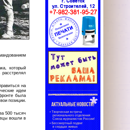
мандованием
ка, который
в расстрелял
правиться на
ические идеи
 фронте была
вои позиции.
АКТУАЛЬНЫЕ НОВОСТИ!
•
Творческая встреча
ва 500 тысяч
регионального отделения
овцы вошли в
Союза журналистов России!
•
Бессмертный подвиг
в сердцах живых