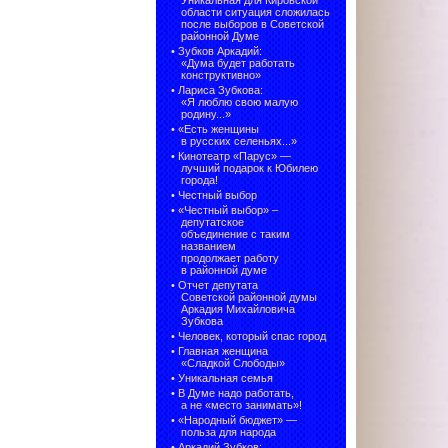
Уникальная для Кировской
области ситуация сложилась
после выборов в Советской
районной Думе
•
Зубков Аркадий:
«Дума будет работать
конструктивно»
•
Лариса Зубкова:
«Я люблю свою малую
родину...»
•
«Есть женщины
в русских селеньях...»
•
Кинотеатр «Парус» —
лучший подарок к Юбилею
города!
•
Честный выбор
• «Честный выбор» –
депутатское
объединение с таким
названием
продолжает работу
в районной думе
•
Отчет депутата
Советской районной думы
Аркадия Михайловича
Зубкова
•
Человек, который спас город
•
Главная женщина
«Сладкой Слободы»
•
Уникальная семья
•
В Думе надо работать,
а не «место занимать»!
•
«Народный бюджет» —
польза для народа
•
Аркадий Зубков: