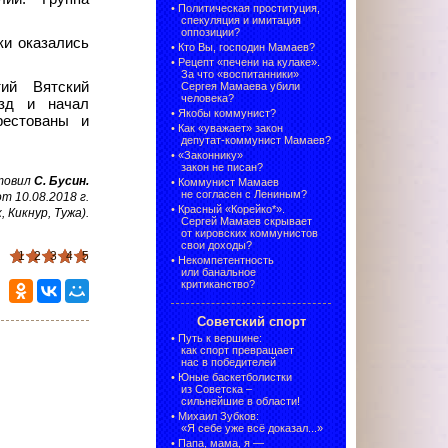
•
Политическая проституция,
спекуляция и имитация
оппозиции?
ки оказались
•
Кто Вы, господин Мамаев?
•
Рецепт «печени на кулаке».
За что «воспитанники»
ий Вятский
Сергея Мамаева убили
человека?
езд и начал
•
Якобы коммунист?
рестованы и
•
Как «уважает» закон
депутат-коммунист Мамаев?
•
«Законнику»
закон не писан?
товил
С. Бусин.
•
Коммунист Мамаев
не согласен с Лениным?
 10.08.2018 г.
•
Красный «Корейко*».
, Кикнур, Тужа).
Сергей Мамаев скрывает
от кировских коммунистов
свои доходы?
1
2
3
4
5
•
Некомпетентность
или банальное
критиканство?
Советский спорт
•
Путь к вершине:
как спорт превращает
нас в победителей
•
Юные баскетболистки
из Советска –
сильнейшие в области!
•
Михаил Зубков:
«Я себе уже всё доказал...»
•
Папа, мама, я —