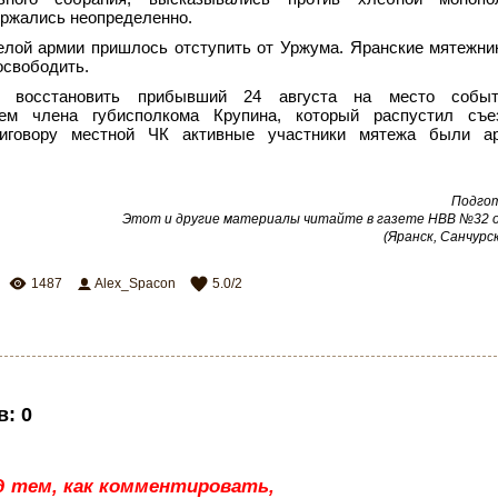
ержались неопределенно.
елой армии пришлось отступить от Уржума. Яранские мятежни
освободить.
г восстановить прибывший 24 августа на место событ
ием члена губисполкома Крупина, который распустил съ
риговору местной ЧК активные участники мятежа были а
Подго
Этот и другие материалы читайте в газете НВВ №32 от
(Яранск, Санчурск
1487
Alex_Spacon
5.0
/
2
в
:
0
д тем, как комментировать,