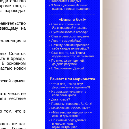
едительного
•
«Дорогами Победы»
роме того, в
•
9 Мая в деревне Фокино:
память и живая традиция
а пароходах
«Вилы в бок!»
авительство
•
Сказ про хрень или
ивающему на
Яд в красивой упаковке
•
Пустили козла в огород?
•
Сказ о сельском тандеме
еллигенция и
•
Лось – самоубийца?
•
Почему Кошкин приписал
себе каждое пятое яйцо?
•
Сказ про то, как Тишка
ных Советов
лодочный мотор испытывал
сть в бразды
•
По мне, уж лучше пей,
. В основном
да дело разумей
ластью новой
•
В Зашижемье! Домой!
Ренегат или марионетка
рской армии,
•
Что в лоб, что по лбу!
Дуролом или вредитель?!
•
На зеркало неча пенять,
ать чехов не
коли рожа крива
али местные
•
Докатились?
•
Павлины, говоришь?.. Хе-х!
•
Мамаевские «засланцы»?
 том, что в
•
«Мамаевская идеология» –
ложь и демагогия?
•
Со скамьи подсудимых —
опять же как
в кресло главы
администрации?
лии. Группа