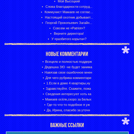
Мой Высоцкий
Слова благодарности сотруд...
Коммунист Мамаев не соглас...
Настоящий охотник добывает...
Георгий Прокопьевич Загайн...
Совсем не «Patriot»?
Верните директора!
У «разбитого корыта»?
НОВЫЕ КОММЕНТАРИИ
Всецело и полностью поддерж
Дядюшка ЗЮ -не будет занима
Навязав свое ошибочное мнен
Для чего рубрика комментари
1.Если в доме 4 квартиры,ну
Здравствуйте. Скажите, пожа
Сведения интересуют хоть ка
Мамаев осёлк,скоро за Белых
Где-то что-то подобное я уж
Да, Ирина, спасибо за уточн
ВАЖНЫЕ ССЫЛКИ