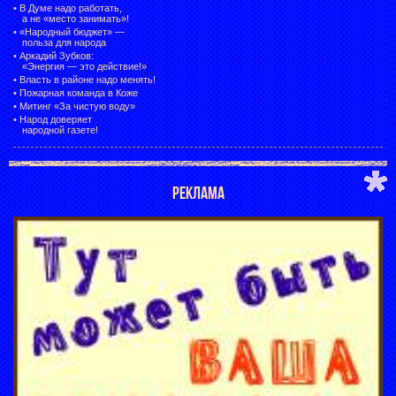
•
В Думе надо работать,
а не «место занимать»!
•
«Народный бюджет» —
польза для народа
•
Аркадий Зубков:
«Энергия — это действие!»
•
Власть в районе надо менять!
•
Пожарная команда в Коже
•
Митинг «За чистую воду»
•
Народ доверяет
народной газете!
РЕКЛАМА