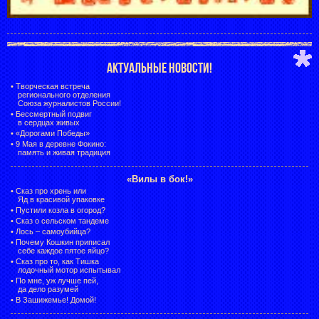
АКТУАЛЬНЫЕ НОВОСТИ!
•
Творческая встреча
регионального отделения
Союза журналистов России!
•
Бессмертный подвиг
в сердцах живых
•
«Дорогами Победы»
•
9 Мая в деревне Фокино:
память и живая традиция
«Вилы в бок!»
•
Сказ про хрень или
Яд в красивой упаковке
•
Пустили козла в огород?
•
Сказ о сельском тандеме
•
Лось – самоубийца?
•
Почему Кошкин приписал
себе каждое пятое яйцо?
•
Сказ про то, как Тишка
лодочный мотор испытывал
•
По мне, уж лучше пей,
да дело разумей
•
В Зашижемье! Домой!