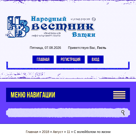
Пятница, 07.08.2026
Приветствую Вас
,
Гость
ГЛАВНАЯ
РЕГИСТРАЦИЯ
ВХОД
МЕНЮ НАВИГАЦИИ
Главная
»
2018
»
Август
»
11
» С волейболом по жизни