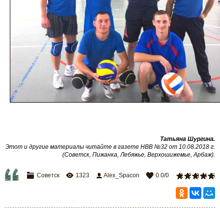
Татьяна Шургина.
Этот и другие материалы читайте в газете НВВ №32 от 10.08.2018 г.
(Советск, Пижанка, Лебяжье, Верхошижемье, Арбаж).
Советск
1323
Alex_Spacon
0.0
/
0
1
2
3
4
5