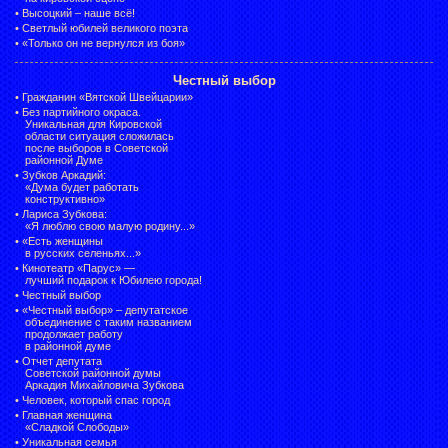
•
Высоцкий – наше всё!
•
Светлый юбилей великого поэта
•
«Только он не вернулся из боя»
Честный выбор
•
Гражданин «Вятской Швейцарии»
•
Без партийного окраса.
Уникальная для Кировской
области ситуация сложилась
после выборов в Советской
районной Думе
•
Зубков Аркадий:
«Дума будет работать
конструктивно»
•
Лариса Зубкова:
«Я люблю свою малую родину...»
•
«Есть женщины
в русских селеньях...»
•
Кинотеатр «Парус» —
лучший подарок к Юбилею города!
•
Честный выбор
• «Честный выбор» –
депутатское
объединение с таким названием
продолжает работу
в районной думе
•
Отчет депутата
Советской районной думы
Аркадия Михайловича Зубкова
•
Человек, который спас город
•
Главная женщина
«Сладкой Слободы»
•
Уникальная семья