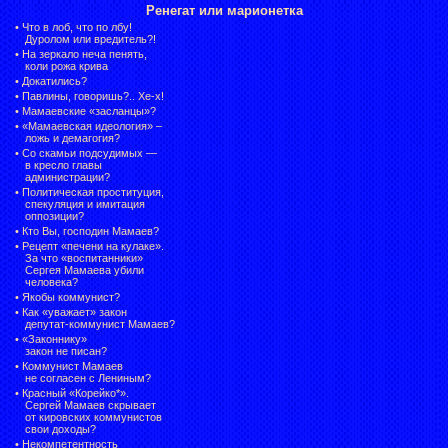
Ренегат или марионетка
•
Что в лоб, что по лбу!
Дуролом или вредитель?!
•
На зеркало неча пенять,
коли рожа крива
•
Докатились?
•
Павлины, говоришь?.. Хе-х!
•
Мамаевские «засланцы»?
•
«Мамаевская идеология» –
ложь и демагогия?
•
Со скамьи подсудимых —
в кресло главы
администрации?
•
Политическая проституция,
спекуляция и имитация
оппозиции?
•
Кто Вы, господин Мамаев?
•
Рецепт «печени на кулаке».
За что «воспитанники»
Сергея Мамаева убили
человека?
•
Якобы коммунист?
•
Как «уважает» закон
депутат-коммунист Мамаев?
•
«Законнику»
закон не писан?
•
Коммунист Мамаев
не согласен с Лениным?
•
Красный «Корейко*».
Сергей Мамаев скрывает
от кировских коммунистов
свои доходы?
•
Некомпетентность