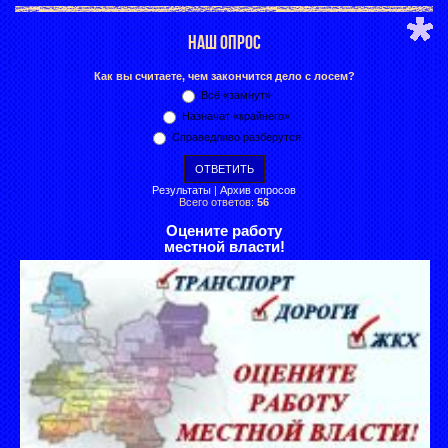
НАШ ОПРОС
Как вы считаете, чем закончится дело с лосем?
Всё «замнут»
Назначат «крайнего»
Справедливо разберутся
Результаты
|
Архив опросов
Всего ответов:
56
Оцените работу
местной власти!