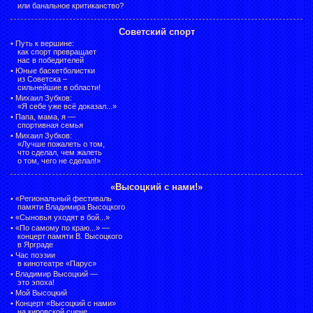
или банальное критиканство?
Советский спорт
•
Путь к вершине:
как спорт превращает
нас в победителей
•
Юные баскетболистки
из Советска –
сильнейшие в области!
•
Михаил Зубков:
«Я себе уже всё доказал...»
•
Папа, мама, я —
спортивная семья
•
Михаил Зубков:
«Лучше пожалеть о том,
что сделал, чем жалеть
о том, чего не сделал!»
«Высоцкий с нами!»
•
«Региональный фестиваль
памяти Владимира Высоцкого
•
«Сыновья уходят в бой...»
•
«По самому по краю...» —
концерт памяти В. Высоцкого
в Ярграде
•
Час поэзии
в кинотеатре «Парус»
•
Владимир Высоцкий —
это эпоха!
•
Мой Высоцкий
•
Концерт «Высоцкий с нами»
на кировской сцене