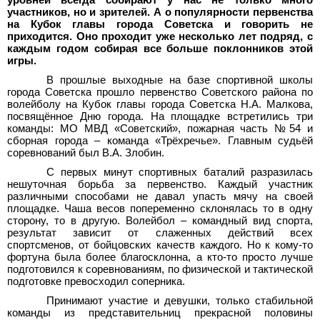
уровней всегда собирают у нас не только много
участников, но и зрителей. А о популярности первенства
на Кубок главы города Советска и говорить не
приходится. Оно проходит уже несколько лет подряд, с
каждым годом собирая все больше поклонников этой
игры.
В прошлые выходные на базе спортивной школы
города Советска прошло первенство Советского района по
волейболу на Кубок главы города Советска Н.А.
Малкова,
посвящённое Дню города. На площадке встретились три
команды: МО МВД «Советский», пожарная часть №54 и
сборная города – команда «Трёхречье». Главным судьёй
соревнований был В.А.
Злобин.
С первых минут спортивных баталий разразилась
нешуточная борьба за первенство. Каждый участник
различными способами не давал упасть мячу на своей
площадке. Чаша весов попеременно склонялась то в одну
сторону, то в другую. Волейбол – командный вид спорта,
результат зависит от слаженных действий всех
спортсменов, от бойцовских качеств каждого. Но к кому-то
фортуна была более благосклонна, а кто-то просто лучше
подготовился к соревнованиям, по физической и тактической
подготовке превосходил соперника.
Принимают участие и девушки, только стабильной
команды из представительниц прекрасной половины