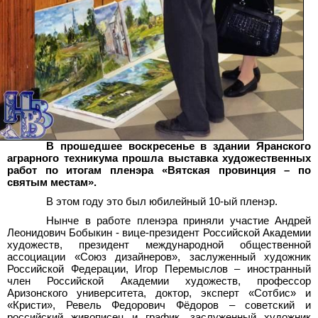
В прошедшее воскресенье в здании Яранского
аграрного техникума прошла выставка художественных
работ по итогам пленэра «Вятская провинция – по
святым местам».
В этом году это был юбилейный 10-ый пленэр.
Нынче в работе пленэра приняли участие Андрей
Леонидович Бобыкин - вице-президент Российской Академии
художеств, президент международной общественной
ассоциации «Союз дизайнеров», заслуженный художник
Российской Федерации, Игор Перемыслов – иностранный
член Российской Академии художеств, профессор
Аризонского университета, доктор, эксперт «Сотбис» и
«Кристи», Ревель Федорович Фёдоров – советский и
российский живописец и график, заслуженный художник