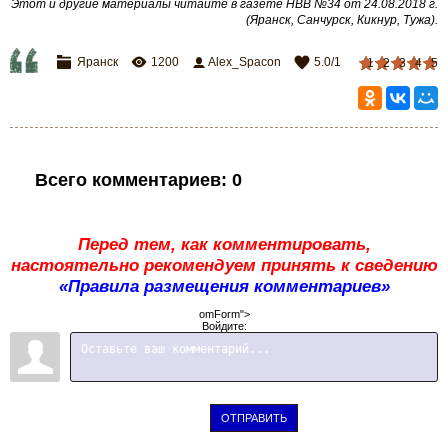
Этот и другие материалы читайте в газете НВВ №34 от 24.08.2018 г.
(Яранск, Санчурск, Кикнур, Тужа).
Яранск
1200
Alex_Spacon
5.0
/
1
1
2
3
4
5
Всего комментариев
:
0
Перед тем, как комментировать,
настоятельно рекомендуем принять к сведению
«Правила размещения комментариев»
omForm">
Войдите:
ОТПРАВИТЬ