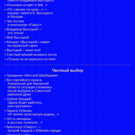
памяти Владимира Высоцкого
•
«Сыновья уходят в бой...»
•
«По самому по краю...» —
концерт памяти В. Высоцкого
в Ярграде
•
Час поэзии
в кинотеатре «Парус»
•
Владимир Высоцкий —
это эпоха!
•
Мой Высоцкий
•
Концерт «Высоцкий с нами»
на кировской сцене
•
Высоцкий – наше всё!
•
Светлый юбилей великого поэта
•
«Только он не вернулся из боя»
Честный выбор
•
Гражданин «Вятской Швейцарии»
•
Без партийного окраса.
Уникальная для Кировской
области ситуация сложилась
после выборов в Советской
районной Думе
•
Зубков Аркадий:
«Дума будет работать
конструктивно»
•
Лариса Зубкова:
«Я люблю свою малую родину...»
•
«Есть женщины
в русских селеньях...»
•
Кинотеатр «Парус» —
лучший подарок к Юбилею города!
•
Честный выбор