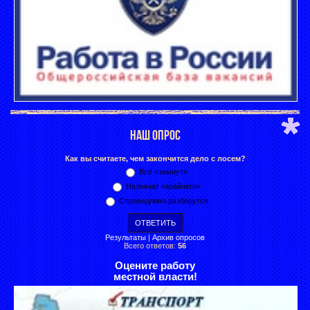
НАШ ОПРОС
Как вы считаете, чем закончится дело с лосем?
Всё «замнут»
Назначат «крайнего»
Справедливо разберутся
Результаты
|
Архив опросов
Всего ответов:
56
Оцените работу
местной власти!