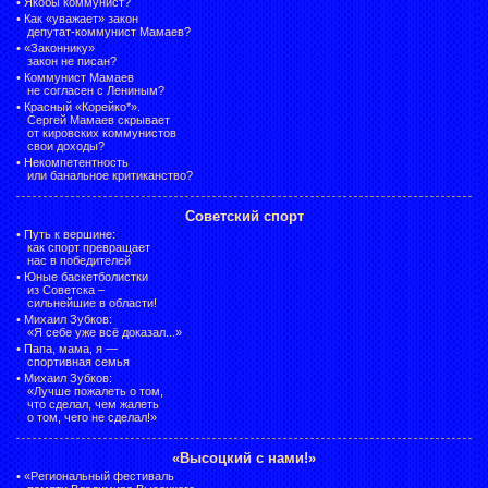
•
Якобы коммунист?
•
Как «уважает» закон
депутат-коммунист Мамаев?
•
«Законнику»
закон не писан?
•
Коммунист Мамаев
не согласен с Лениным?
•
Красный «Корейко*».
Сергей Мамаев скрывает
от кировских коммунистов
свои доходы?
•
Некомпетентность
или банальное критиканство?
Советский спорт
•
Путь к вершине:
как спорт превращает
нас в победителей
•
Юные баскетболистки
из Советска –
сильнейшие в области!
•
Михаил Зубков:
«Я себе уже всё доказал...»
•
Папа, мама, я —
спортивная семья
•
Михаил Зубков:
«Лучше пожалеть о том,
что сделал, чем жалеть
о том, чего не сделал!»
«Высоцкий с нами!»
•
«Региональный фестиваль