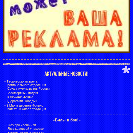
АКТУАЛЬНЫЕ НОВОСТИ!
•
Творческая встреча
регионального отделения
Союза журналистов России!
•
Бессмертный подвиг
в сердцах живых
•
«Дорогами Победы»
•
9 Мая в деревне Фокино:
память и живая традиция
«Вилы в бок!»
•
Сказ про хрень или
Яд в красивой упаковке
•
Пустили козла в огород?