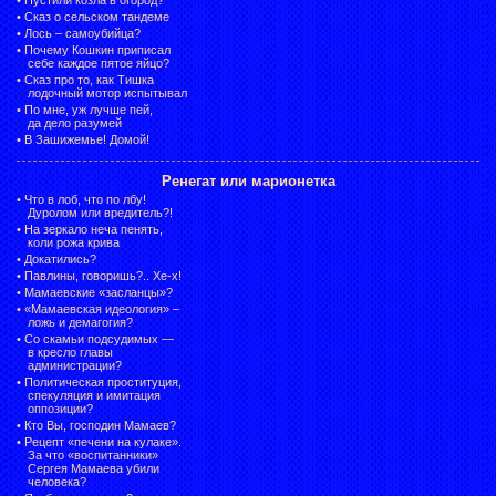
•
Сказ о сельском тандеме
•
Лось – самоубийца?
•
Почему Кошкин приписал
себе каждое пятое яйцо?
•
Сказ про то, как Тишка
лодочный мотор испытывал
•
По мне, уж лучше пей,
да дело разумей
•
В Зашижемье! Домой!
Ренегат или марионетка
•
Что в лоб, что по лбу!
Дуролом или вредитель?!
•
На зеркало неча пенять,
коли рожа крива
•
Докатились?
•
Павлины, говоришь?.. Хе-х!
•
Мамаевские «засланцы»?
•
«Мамаевская идеология» –
ложь и демагогия?
•
Со скамьи подсудимых —
в кресло главы
администрации?
•
Политическая проституция,
спекуляция и имитация
оппозиции?
•
Кто Вы, господин Мамаев?
•
Рецепт «печени на кулаке».
За что «воспитанники»
Сергея Мамаева убили
человека?