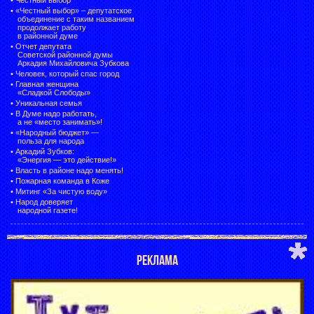
• «Честный выбор» –
депутатское
объединение с таким названием
продолжает работу
в районной думе
•
Отчет депутата
Советской районной думы
Аркадия Михайловича Зубкова
•
Человек, который спас город
•
Главная женщина
«Сладкой Слободы»
•
Уникальная семья
•
В Думе надо работать,
а не «место занимать»!
•
«Народный бюджет» —
польза для народа
•
Аркадий Зубков:
«Энергия — это действие!»
•
Власть в районе надо менять!
•
Пожарная команда в Коже
•
Митинг «За чистую воду»
•
Народ доверяет
народной газете!
РЕКЛАМА