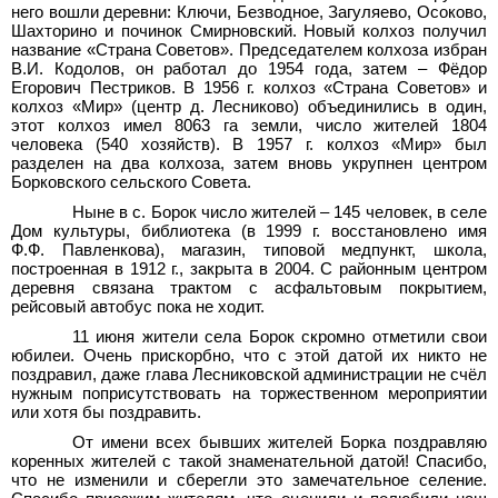
него вошли деревни: Ключи, Безводное, Загуляево, Осоково,
Шахторино и починок Смирновский. Новый колхоз получил
название «Страна Советов». Председателем колхоза избран
В.И.
Кодолов, он работал до 1954
года, затем – Фёдор
Егорович Пестриков. В 1956
г. колхоз «Страна Советов» и
колхоз «Мир» (центр д.
Лесниково) объединились в один,
этот колхоз имел 8063 га земли, число жителей 1804
человека (540 хозяйств). B 1957
г. колхоз «Мир» был
разделен на два колхоза, затем вновь укрупнен центром
Борковского сельского Совета.
Ныне в с.
Борок число жителей – 145 человек, в селе
Дом культуры, библиотека (в 1999
г. восстановлено имя
Ф.Ф.
Павленкова), магазин, типовой медпункт, школа,
построенная в 1912
г., закрыта в 2004. C районным центром
деревня связана трактом с асфальтовым покрытием,
рейсовый автобус пока не ходит.
11
июня жители села Борок скромно отметили свои
юбилеи. Очень прискорбно, что с этой датой их никто не
поздравил, даже глава Лесниковской администрации не счёл
нужным поприсутствовать на торжественном мероприятии
или хотя бы поздравить.
От имени всех бывших жителей Борка поздравляю
коренных жителей с такой знаменательной датой! Спасибо,
что не изменили и сберегли это замечательное селение.