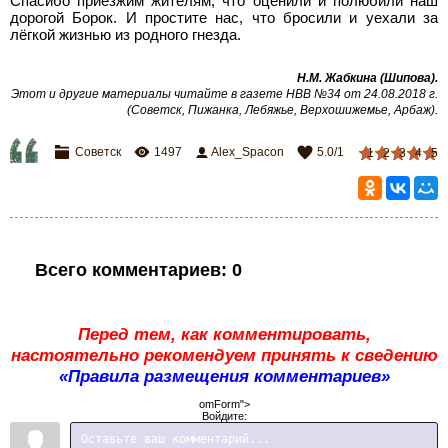
Спасибо приезжим жителям, что оценили и полюбили наш
дорогой Борок. И простите нас, что бросили и уехали за
лёгкой жизнью из родного гнезда.
Н.М.
Жабкина (Шипова).
Этот и другие материалы читайте в газете НВВ №34 от 24.08.2018 г.
(Советск, Пижанка, Лебяжье, Верхошижемье, Арбаж).
Советск
1497
Alex_Spacon
5.0
/
1
1
2
3
4
5
Всего комментариев
:
0
Перед тем, как комментировать,
настоятельно рекомендуем принять к сведению
«Правила размещения комментариев»
omForm">
Войдите: