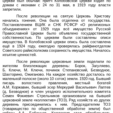
церкви был обычай: притч Колобовской церкви ходил по
домам с иконами с 24 по 31
мая, в 1919
году власти
запретили.
После революции на святую Церковь Христову
начались гонения. Она была отделена от государства.
Постановлением ВЦИК и СНК РСФСР «О религиозных
объединениях» от 1929
года всё имущество Русской
Православной Церкви было объявлено государственной
собственностью. По церквям были составлены описи
имущества. В Колобовской церкви опись была составлена
ещё в 1924 году, ежегодно проверялась райфинотделом
Советского райисполкома сохранность имущества. Началось
изъятие ценностей.
После революции церковные земли поделили по
жителям близлежащих деревень: Борок, Загуляево,
Б.
Ключи, М.
Ключи, починок Степановский, Безводное,
Шахторино, Ожиганово. На каждое хозяйство досталось по
маленькой полоске (около 10
соток) земли. 1920
год. Бывший
писарь волостного правления, местный богатей
А.М.
Коржавин, бывший эсер Меркурий Васильевич Лаптев
(д.
Безводное) и член уездного исполнительного комитета
Семен Фокиевич Стрельников организовали на бывшей
церковной земле «коллектив» (ТОЗ). Ряд хозяйств из других
деревень присоединились к ним. Председателем ТОЗ
(товарищество по общественной обработке земли) был