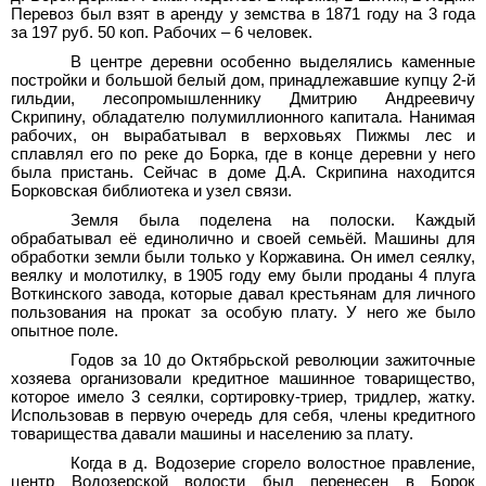
Перевоз был взят в аренду у земства в 1871 году на 3 года
за 197 руб. 50 коп. Рабочих – 6
человек.
В центре деревни особенно выделялись каменные
постройки и большой белый дом, принадлежавшие купцу 2-й
гильдии, лесопромышленнику Дмитрию Андреевичу
Скрипину, обладателю полумиллионного капитала. Нанимая
рабочих, он вырабатывал в верховьях Пижмы лес и
сплавлял его по реке до Борка, где в конце деревни у него
была пристань. Сейчас в доме Д.А.
Скрипина находится
Борковская библиотека и узел связи.
Земля была поделена на полоски. Каждый
обрабатывал её единолично и своей семьёй. Машины для
обработки земли были только у Коржавина. Он имел сеялку,
веялку и молотилку, в 1905 году ему были проданы 4 плуга
Воткинского завода, которые давал крестьянам для личного
пользования на прокат за особую плату. У него же было
опытное поле.
Годов за
10 до Октябрьской революции зажиточные
хозяева организовали кредитное машинное товарищество,
которое имело 3
сеялки, сортировку-триер, тридлер, жатку.
Использовав в первую очередь для себя, члены кредитного
товарищества давали машины и населению за плату.
Когда в д.
Водозерие сгорело волостное правление,
центр Водозерской волости был перенесен в Борок