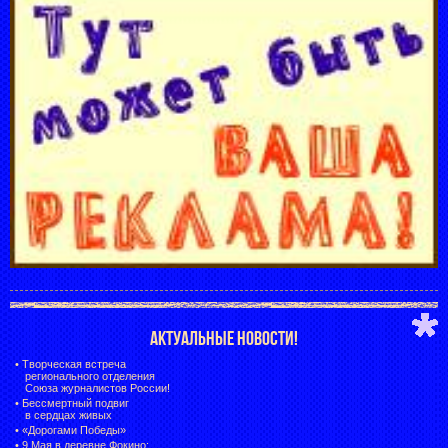
АКТУАЛЬНЫЕ НОВОСТИ!
•
Творческая встреча
регионального отделения
Союза журналистов России!
•
Бессмертный подвиг
в сердцах живых
•
«Дорогами Победы»
•
9 Мая в деревне Фокино: