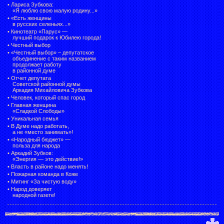
•
Лариса Зубкова:
«Я люблю свою малую родину...»
•
«Есть женщины
в русских селеньях...»
•
Кинотеатр «Парус» —
лучший подарок к Юбилею города!
•
Честный выбор
• «Честный выбор» –
депутатское
объединение с таким названием
продолжает работу
в районной думе
•
Отчет депутата
Советской районной думы
Аркадия Михайловича Зубкова
•
Человек, который спас город
•
Главная женщина
«Сладкой Слободы»
•
Уникальная семья
•
В Думе надо работать,
а не «место занимать»!
•
«Народный бюджет» —
польза для народа
•
Аркадий Зубков:
«Энергия — это действие!»
•
Власть в районе надо менять!
•
Пожарная команда в Коже
•
Митинг «За чистую воду»
•
Народ доверяет
народной газете!