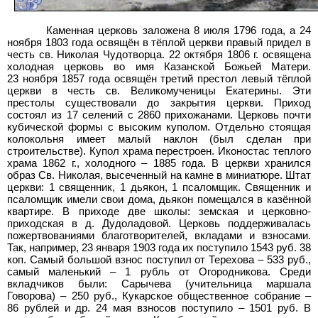
Каменная церковь заложена 8 июля 1796 года, а 24
ноября 1803
года освящён в тёплой церкви правый придел в
честь св. Николая Чудотворца. 22
октября 1806
г. освящена
холодная церковь во имя Казанской Божьей Матери.
23
ноября 1857
года освящён третий престол левый тёплой
церкви в честь св.
Великомученицы Екатерины. Эти
престолы существовали до закрытия церкви. Приход
состоял из 17
селений с 2860 прихожанами. Церковь почти
кубической формы с высоким куполом. Отдельно стоящая
колокольня имеет малый наклон (был сделан при
строительстве). Купол храма перестроен. Иконостас теплого
храма 1862
г., холодного – 1885
года. B церкви хранился
образ Св. Николая, высеченный на камне в миниатюре. Штат
церкви: 1
священник, 1
дьякон, 1
псаломщик. Священник и
псаломщик имели свои дома, дьякон помещался в казённой
квартире. В приходе две школы: земская и церковно-
приходская в д. Дудоладовой. Церковь поддерживалась
пожертвованиями благотворителей, вкладами и взносами.
Так, например, 23 января 1903
года их поступило 1543 руб. 38
коп. Самый большой взнос поступил от Терехова – 533
руб.,
самый маленький – 1
рубль от Огородникова. Среди
вкладчиков были: Сарычева (учительница маршала
Говорова) – 250
руб., Кукарское общественное собрание –
86
рублей и
др. 24
мая взносов поступило – 1501
руб. В