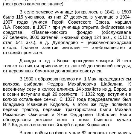
(построено каменное здание).
B селе земское училище (открылось в 1841, в 1900
было 115
учеников, из них 27
девочек, в училище в 1904-
1907
годах учился Герой Советского Союза, маршал
Л.А.
Говоров, в 1907
г. при училище открыта библиотека на
средства «Павленковского фонда» (обслyживaла
27
селений, 3600
жителей, книжный фонд 124
экз., к 1912
г.
стал 541
экз.), в д.
Дудоладово – церковно-приходская
школа. Главное занятие жителей — хлебопашество и
отхожий промысел.
Дважды в год в Борке проходили ярмарки. И чего
только на них ни привозили: от лаптей до глиняной посуды,
от деревянных бочонков до игрушек-свистулек.
B 1930
г. образован колхоз им.
1
Мая, председателем
колхоза выбрали Федора Михайловича Шабалина. К
весеннему севу в колхоз влились 14
хозяйств из д.
Борок, а
к осени вступили ещё 26
хозяйств. К 1932 году вступили в
колхоз остальные семьи. С 1937 года председателем был
Владимир Иванович Кодолов, в этом же году появился
первый трактор, первыми трактористами были Михаил
Романович Ожиганов и Яков Федорович Шабалин. Были
оборудованы детские ясли в доме бывшего кулака
И.Р.
Кодолова и колхозный клуб в доме Коржавина.
B годы войны на фронт ушли 82 человека, вернулись