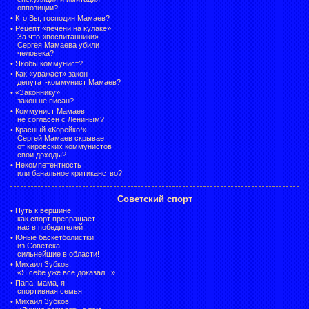
оппозиции?
•
Кто Вы, господин Мамаев?
•
Рецепт «печени на кулаке».
За что «воспитанники»
Сергея Мамаева убили
человека?
•
Якобы коммунист?
•
Как «уважает» закон
депутат-коммунист Мамаев?
•
«Законнику»
закон не писан?
•
Коммунист Мамаев
не согласен с Лениным?
•
Красный «Корейко*».
Сергей Мамаев скрывает
от кировских коммунистов
свои доходы?
•
Некомпетентность
или банальное критиканство?
Советский спорт
•
Путь к вершине:
как спорт превращает
нас в победителей
•
Юные баскетболистки
из Советска –
сильнейшие в области!
•
Михаил Зубков:
«Я себе уже всё доказал...»
•
Папа, мама, я —
спортивная семья
•
Михаил Зубков: