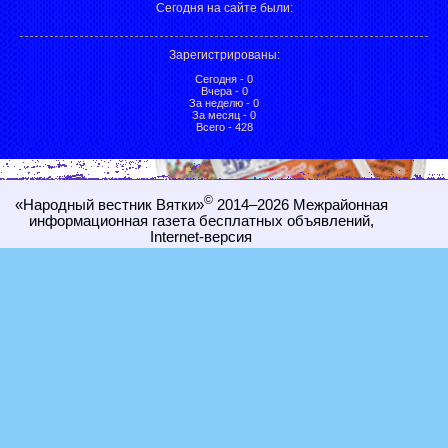
Сегодня на сайте были:
Зарегистрированы
:
Сегодня - 0
Вчера - 0
За неделю - 0
За месяц - 0
Всего - 428
©
«Народный вестник Вятки»
2014–2026
Межрайонная
информационная газета бесплатных объявлений,
Internet-
версия