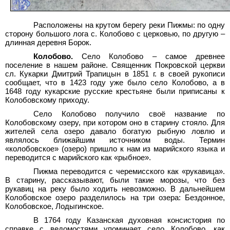
Расположены на крутом берегу реки Пижмы: по одну
сторону большого лога с. Колобово с церковью, по другую –
длинная деревня Борок.
Колобово.
Село Колобово – самое древнее
поселение в нашем районе. Священник Покровской церкви
сл.
Кукарки Дмитрий Трапицын в 1851
г. в своей рукописи
сообщает, что в 1423 году уже было село Колобово, а в
1648
году кукарские русские крестьяне были приписаны к
Колобовскому приходу.
Село Колобово получило своё название по
Колобовскому озеру, при котором оно в старину стояло. Для
жителей села озеро давало богатую рыбную ловлю и
являлось ближайшим источником воды. Термин
«колобовское» (озеро) пришло к нам из марийского языка и
переводится с марийского как «рыбное».
Пижма переводится с черемисского как «рукавица».
В старину, рассказывают, были такие морозы, что без
рукавиц на реку было ходить невозможно. В дальнейшем
Колобовское озеро разделилось на три озера: Бездонное,
Колобовское, Лодыгинское.
В 1764 году Казанская духовная консистория по
справке с ведомостями упоминает село Колобово, как