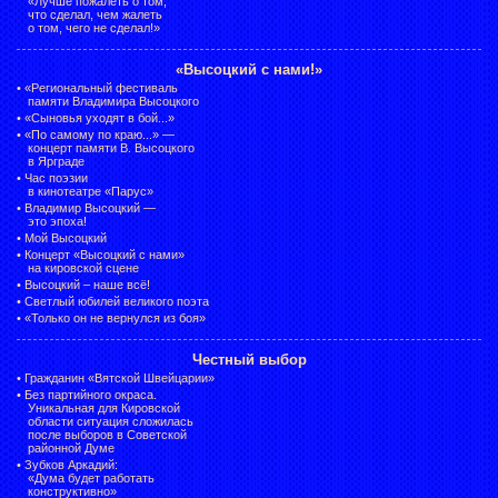
«Лучше пожалеть о том,
что сделал, чем жалеть
о том, чего не сделал!»
«Высоцкий с нами!»
•
«Региональный фестиваль
памяти Владимира Высоцкого
•
«Сыновья уходят в бой...»
•
«По самому по краю...» —
концерт памяти В. Высоцкого
в Ярграде
•
Час поэзии
в кинотеатре «Парус»
•
Владимир Высоцкий —
это эпоха!
•
Мой Высоцкий
•
Концерт «Высоцкий с нами»
на кировской сцене
•
Высоцкий – наше всё!
•
Светлый юбилей великого поэта
•
«Только он не вернулся из боя»
Честный выбор
•
Гражданин «Вятской Швейцарии»
•
Без партийного окраса.
Уникальная для Кировской
области ситуация сложилась
после выборов в Советской
районной Думе
•
Зубков Аркадий:
«Дума будет работать
конструктивно»