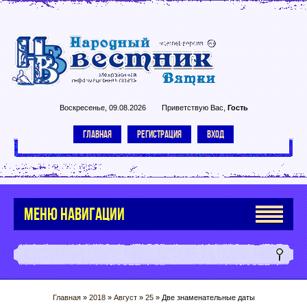
Воскресенье, 09.08.2026
Приветствую Вас
,
Гость
ГЛАВНАЯ
РЕГИСТРАЦИЯ
ВХОД
МЕНЮ НАВИГАЦИИ
Главная
»
2018
»
Август
»
25
» Две знаменательные даты