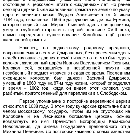
состоящее в церковном штате с «издавных» лет. Но ранее
сего при церкви была жалованная грамота на землю по указу
царя и великого князя Фёдора Алексеевича от 9
июня
7184
года, означенная 1666
года рукописью дьячка Ермила,
которого первый сын Мирон, бывший здесь священником,
умер в глубокой старости в первой половине XVIII
века,
прямо определяет существование Колобова ещё ранее
жалованной грамоты.
Наконец, по редкостному родовому преданию,
сохранившемуся в семье Домрачевых, без пресечения здесь
недействующих с давних времён известно то, что был здесь
колокол, жалованный царём Иваном Васильевичем Грозным.
Колокол сей, оставшийся в незабвенной памяти как
незабвенный предмет утрачен в недавнее время. Последним
очевидцем колокола был дьякон Василий Домрачев,
умерший в 1860
году на 87-м году жизни, который определял
и время – 1802
год, когда он видел этот колокол, уже
разбитый, приготовленный для переплавки в г.
Слободском.
Первое упоминание о постройке деревянной церкви
относится к 1638 году. В этом году кукарские крестьяне били
челом московскому государю, чтобы им на «пустошах на
Колобове и на Лесникове богомолье церковь божию
воздвигнуть во имя Пречистыя Богородицы Казанской
Новоявления, да ангела Государева преподобного отца
Михаила Пелеина». До постройки каменного храма известны