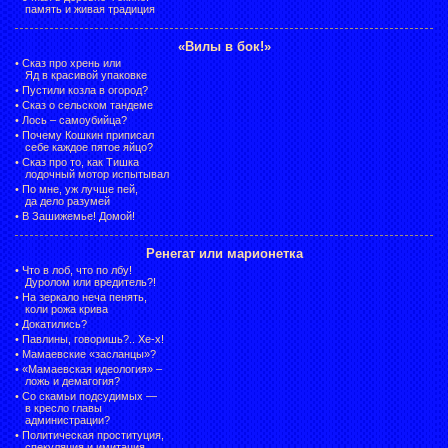
память и живая традиция
«Вилы в бок!»
•
Сказ про хрень или
Яд в красивой упаковке
•
Пустили козла в огород?
•
Сказ о сельском тандеме
•
Лось – самоубийца?
•
Почему Кошкин приписал
себе каждое пятое яйцо?
•
Сказ про то, как Тишка
лодочный мотор испытывал
•
По мне, уж лучше пей,
да дело разумей
•
В Зашижемье! Домой!
Ренегат или марионетка
•
Что в лоб, что по лбу!
Дуролом или вредитель?!
•
На зеркало неча пенять,
коли рожа крива
•
Докатились?
•
Павлины, говоришь?.. Хе-х!
•
Мамаевские «засланцы»?
•
«Мамаевская идеология» –
ложь и демагогия?
•
Со скамьи подсудимых —
в кресло главы
администрации?
•
Политическая проституция,
спекуляция и имитация