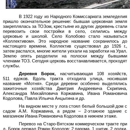
В 1922 году из Народного Комиссариата земледелия
пришло окончательное решение: бывшая церковная земля
закреплялась за ТОЗом, крестьяне из других деревень стали
перевозить свои постройки в село, селились между
церковью и школой. Село Колобово стало называться
«Коллективом». Это народное название сохранилось до
настоящего времени. Коллектив существовал до 1926
г.,
затем распался, многие жители уехали на заработки на Урал.
Землю опять разделили на полоски между бывшими
членами ТОЗ. Сегодня церковь восстанавливается, проходят
службы.
Деревня Борок,
насчитывающая 108
хозяйств,
511
едоков. Вдоль тракта отходила улица, носившая
название «Мотня». Среди деревни особенно выделялись
зажиточные хозяйства Дмитрия Андреевича Скрипина,
Александра Михайловича Коржавина, Ивана Романовича
Кодолова, Павла Ильича Анцыгина и
др.
На видном месте у лога стоял белый большой дом с
садом А.М.
Коржавина, а рядом – 2-этажное здание с
магазином Ивана Романовича Кодолова в нижнем этаже.
Перевоз на Старо-Вятском коммерческом тракте при
д. Борок держал Роман Кодолов: 2 парома, 1 шитик, 2 лодки.