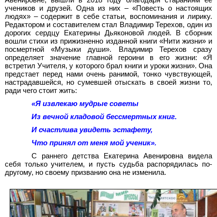
учеников и друзей. Одна из них – «Повесть о настоящих
людях» – содержит в себе статьи, воспоминания и лирику.
Редактором и составителем стал Владимир Терехов, один из
дорогих сердцу Екатерины Дьяконовой людей. В сборник
вошли стихи из прижизненно изданной книги «Нити жизни» и
посмертной «Музыки души». Владимир Терехов сразу
определяет значение главной героини в его жизни: «Я
встретил Учителя, у которого брал книги и уроки жизни». Она
предстает перед нами очень ранимой, тонко чувствующей,
настрадавшейся, но сумевшей отыскать в своей жизни то,
ради чего стоит жить:
«Я извлекаю мудрые советы
Из вечной кладовой бессмертных книг.
И счастлива увидеть эстафету,
Что принял от меня мой ученик».
С раннего детства Екатерина Авенировна видела
себя только учителем, и пусть судьба распорядилась по-
другому, но своему призванию она не изменила.