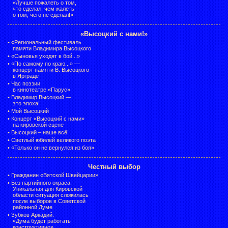
«Лучше пожалеть о том,
что сделал, чем жалеть
о том, чего не сделал!»
«Высоцкий с нами!»
•
«Региональный фестиваль
памяти Владимира Высоцкого
•
«Сыновья уходят в бой...»
•
«По самому по краю...» —
концерт памяти В. Высоцкого
в Ярграде
•
Час поэзии
в кинотеатре «Парус»
•
Владимир Высоцкий —
это эпоха!
•
Мой Высоцкий
•
Концерт «Высоцкий с нами»
на кировской сцене
•
Высоцкий – наше всё!
•
Светлый юбилей великого поэта
•
«Только он не вернулся из боя»
Честный выбор
•
Гражданин «Вятской Швейцарии»
•
Без партийного окраса.
Уникальная для Кировской
области ситуация сложилась
после выборов в Советской
районной Думе
•
Зубков Аркадий:
«Дума будет работать
конструктивно»