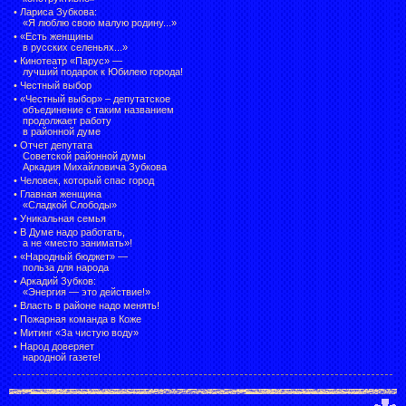
•
Лариса Зубкова:
«Я люблю свою малую родину...»
•
«Есть женщины
в русских селеньях...»
•
Кинотеатр «Парус» —
лучший подарок к Юбилею города!
•
Честный выбор
• «Честный выбор» –
депутатское
объединение с таким названием
продолжает работу
в районной думе
•
Отчет депутата
Советской районной думы
Аркадия Михайловича Зубкова
•
Человек, который спас город
•
Главная женщина
«Сладкой Слободы»
•
Уникальная семья
•
В Думе надо работать,
а не «место занимать»!
•
«Народный бюджет» —
польза для народа
•
Аркадий Зубков:
«Энергия — это действие!»
•
Власть в районе надо менять!
•
Пожарная команда в Коже
•
Митинг «За чистую воду»
•
Народ доверяет
народной газете!