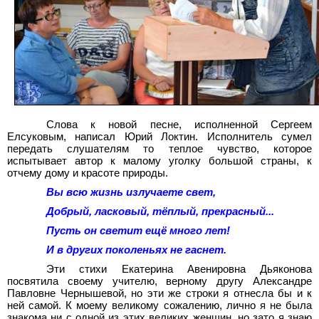
Слова к новой песне, исполненной Сергеем
Елсуковым, написал Юрий Локтин. Исполнитель сумел
передать слушателям то теплое чувство, которое
испытывает автор к малому уголку большой страны, к
отчему дому и красоте природы.
Вы всю жизнь излучаете свет,
Добрый, ласковый, тёплый, прекрасный...
Пусть он светит ещё много лет!
И в других поколеньях не гаснет.
Эти стихи Екатерина Авенировна Дьяконова
посвятила своему учителю, верному другу Александре
Павловне Чернышевой, но эти же строки я отнесла бы и к
ней самой. К моему великому сожалению, лично я не была
знакома ни с одной из этих великих женщин, но зато я знаю