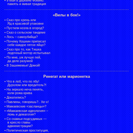
•
9 Мая в деревне Фокино:
память и живая традиция
«Вилы в бок!»
•
Сказ про хрень или
Яд в красивой упаковке
•
Пустили козла в огород?
•
Сказ о сельском тандеме
•
Лось – самоубийца?
•
Почему Кошкин приписал
себе каждое пятое яйцо?
•
Сказ про то, как Тишка
лодочный мотор испытывал
•
По мне, уж лучше пей,
да дело разумей
•
В Зашижемье! Домой!
Ренегат или марионетка
•
Что в лоб, что по лбу!
Дуролом или вредитель?!
•
На зеркало неча пенять,
коли рожа крива
•
Докатились?
•
Павлины, говоришь?.. Хе-х!
•
Мамаевские «засланцы»?
•
«Мамаевская идеология» –
ложь и демагогия?
•
Со скамьи подсудимых —
в кресло главы
администрации?
•
Политическая проституция,