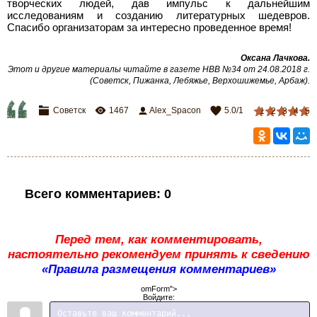
творческих людей, дав импульс к дальнейшим
исследованиям и созданию литературных шедевров.
Спасибо организаторам за интересно проведенное время!
Оксана Лачкова.
Этот и другие материалы читайте в газете НВВ №34 от 24.08.2018 г.
(Советск, Пижанка, Лебяжье, Верхошижемье, Арбаж).
Советск
1467
Alex_Spacon
5.0
/
1
1
2
3
4
5
Всего комментариев
:
0
Перед тем, как комментировать,
настоятельно рекомендуем принять к сведению
«Правила размещения комментариев»
omForm">
Войдите: