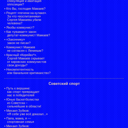
спекуляция и имитация
оппозиции?
•
Кто Вы, господин Мамаев?
•
Рецепт «печени на кулаке».
За что «воспитанники»
Сергея Мамаева убили
человека?
•
Якобы коммунист?
•
Как «уважает» закон
депутат-коммунист Мамаев?
•
«Законнику»
закон не писан?
•
Коммунист Мамаев
не согласен с Лениным?
•
Красный «Корейко*».
Сергей Мамаев скрывает
от кировских коммунистов
свои доходы?
•
Некомпетентность
или банальное критиканство?
Советский спорт
•
Путь к вершине:
как спорт превращает
нас в победителей
•
Юные баскетболистки
из Советска –
сильнейшие в области!
•
Михаил Зубков:
«Я себе уже всё доказал...»
•
Папа, мама, я —
спортивная семья
•
Михаил Зубков: