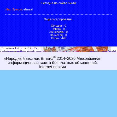
Сегодня на сайте были:
Alex_Spacon
,
elenaall
Зарегистрированы
:
Сегодня - 0
Вчера - 0
За неделю - 0
За месяц - 0
Всего - 428
©
«Народный вестник Вятки»
2014–2026
Межрайонная
информационная газета бесплатных объявлений,
Internet-
версия