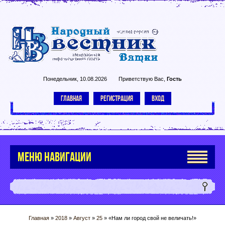
Понедельник, 10.08.2026
Приветствую Вас
,
Гость
ГЛАВНАЯ
РЕГИСТРАЦИЯ
ВХОД
МЕНЮ НАВИГАЦИИ
Главная
»
2018
»
Август
»
25
» «Нам ли город свой не величать!»