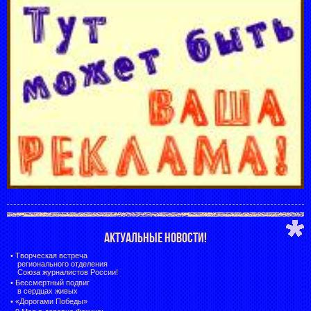
АКТУАЛЬНЫЕ НОВОСТИ!
•
Творческая встреча
регионального отделения
Союза журналистов России!
•
Бессмертный подвиг
в сердцах живых
•
«Дорогами Победы»