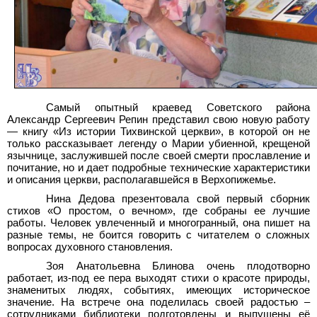
Самый опытный краевед Советского района
Александр Сергеевич Репин представил свою новую работу
— книгу «Из истории Тихвинской церкви», в которой он не
только рассказывает легенду о Марии убиенной, крещеной
язычнице, заслужившей после своей смерти прославление и
почитание, но и дает подробные технические характеристики
и описания церкви, располагавшейся в Верхопижемье.
Нина Дедова презентовала свой первый сборник
стихов «О простом, о вечном», где собраны ее лучшие
работы. Человек увлеченный и многогранный, она пишет на
разные темы, не боится говорить с читателем о сложных
вопросах духовного становления.
Зоя Анатольевна Блинова очень плодотворно
работает, из-под ее пера выходят стихи о красоте природы,
знаменитых людях, событиях, имеющих историческое
значение. На встрече она поделилась своей радостью –
сотрудниками библиотеки подготовлены и выпущены её