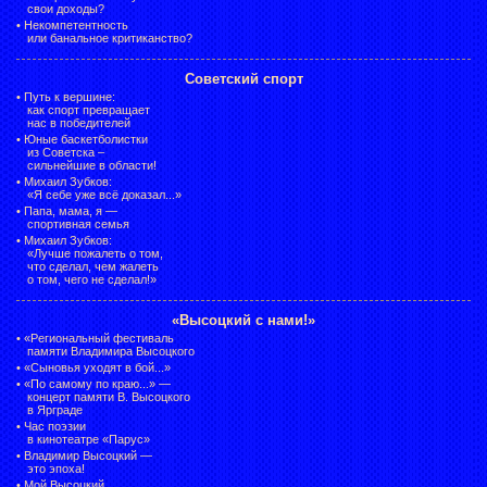
свои доходы?
•
Некомпетентность
или банальное критиканство?
Советский спорт
•
Путь к вершине:
как спорт превращает
нас в победителей
•
Юные баскетболистки
из Советска –
сильнейшие в области!
•
Михаил Зубков:
«Я себе уже всё доказал...»
•
Папа, мама, я —
спортивная семья
•
Михаил Зубков:
«Лучше пожалеть о том,
что сделал, чем жалеть
о том, чего не сделал!»
«Высоцкий с нами!»
•
«Региональный фестиваль
памяти Владимира Высоцкого
•
«Сыновья уходят в бой...»
•
«По самому по краю...» —
концерт памяти В. Высоцкого
в Ярграде
•
Час поэзии
в кинотеатре «Парус»
•
Владимир Высоцкий —
это эпоха!
•
Мой Высоцкий