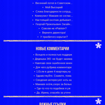
Весенний потоп в Советском...
Мой Высоцкий
Слова благодарности сотруд...
Коммунист Мамаев не соглас...
Настоящий охотник добывает...
Георгий Прокопьевич Загайн...
Совсем не «Patriot»?
Верните директора!
У «разбитого корыта»?
НОВЫЕ КОММЕНТАРИИ
Всецело и полностью поддерж
Дядюшка ЗЮ -не будет занима
Навязав свое ошибочное мнен
Для чего рубрика комментари
1.Если в доме 4 квартиры,ну
Здравствуйте. Скажите, пожа
Сведения интересуют хоть ка
Мамаев осёлк,скоро за Белых
Где-то что-то подобное я уж
Да, Ирина, спасибо за уточн
ВАЖНЫЕ ССЫЛКИ