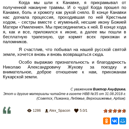
Когда мы шли к Канавке, я прихрамывал от
полученной накануне травмы. И о чудо! Когда прошел по
Канавке, боль и хромоту как рукой сняло. В конце Канавки
нас догнала процессия, проходившая по ней Крестным
ходом, - сестры вместе с игуменьей, несшие икону Божией
Матери «Умиление». Мы присоединились к ней. В конце хода
я, как и все, приложился к иконе, а далее мы пошли в
бесплатную трапезную, где кормят всех прихожан и
паломников.
Я счастлив, что побывал на нашей русской святой
земле, хочется вновь и вновь возвращаться сюда.
Особо выражаю признательность и благодарность
Николаю Александровичу Жукову за поездку и
внимательное, доброе отношение к нам, прихожанам
Кукарской земли.
С уважением
Виктор Ануфриев.
Этот и другие материалы читайте в газете НВВ №35 от 31.08.2018 г.
(Советск, Пижанка, Лебяжье, Верхошижемье, Арбаж).
1286
Alex_Spacon
5.0
/
1
1
2
3
4
5