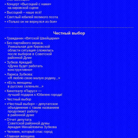
•
Концерт «Высоцкий с нами»
на кировской сцене
•
Высоцкий – наше всё!
•
Светлый юбилей великого поэта
•
«Только он не вернулся из боя»
Честный выбор
•
Гражданин «Вятской Швейцарии»
•
Без партийного окраса.
Уникальная для Кировской
области ситуация сложилась
после выборов в Советской
районной Думе
•
Зубков Аркадий:
«Дума будет работать
конструктивно»
•
Лариса Зубкова:
«Я люблю свою малую родину...»
•
«Есть женщины
в русских селеньях...»
•
Кинотеатр «Парус» —
лучший подарок к Юбилею города!
•
Честный выбор
• «Честный выбор» –
депутатское
объединение с таким названием
продолжает работу
в районной думе
•
Отчет депутата
Советской районной думы
Аркадия Михайловича Зубкова
•
Человек, который спас город
•
Главная женщина