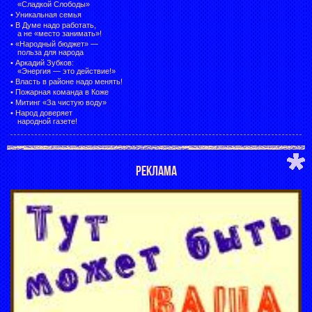
«Сладкой Слободы»
•
Уникальная семья
•
В Думе надо работать,
а не «место занимать»!
•
«Народный бюджет» —
польза для народа
•
Аркадий Зубков:
«Энергия — это действие!»
•
Власть в районе надо менять!
•
Пожарная команда в Коже
•
Митинг «За чистую воду»
•
Народ доверяет
народной газете!
РЕКЛАМА