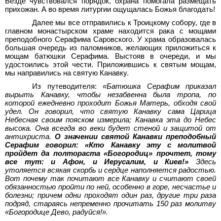
Везде чувствовался порядок, охрана помогала размещать
прихожан. А во время литургии ощущалась Божья благодать!
Далее мы все отправились к Троицкому собору, где в
главном монастырском храме находится рака с мощами
преподобного Серафима Саровского. У храма образовалась
большая очередь из паломников, желающих приложиться к
мощам батюшки Серафима. Выстояв в очереди, и мы
удостоились этой чести. Приложившись к святым мощам,
мы направились на святую Канавку.
Из путеводителя:
«Батюшка Серафим приказал
вырыть Канавку, чтобы незабвенна была тропа, по
которой ежедневно проходит Божья Матерь, обходя свой
удел. Он говорил, что святую Канавку сама Царица
Небесная своим пояском измерила; Канавка эта до Небес
высока. Она всегда во веки будет стеной и защитой от
антихриста.
О значении святой Канавки преподобный
Серафим говорил: «Кто Канавку эту с молитвой
пройдет да полтораста «Богородиц» прочтет, тому
все тут: и Афон, и Иерусалим, и Киев!»
Здесь
утоляется всякая скорбь и сердце наполняется радостью.
Вот почему так почитают все Канавку и считают своей
обязанностью пройти по ней, особенно в горе, несчастье и
болезни; причем одни проходят один раз, другие три раза
подряд, стараясь непременно прочитать 150
раз молитву
«Богородице Дево, радуйся!».