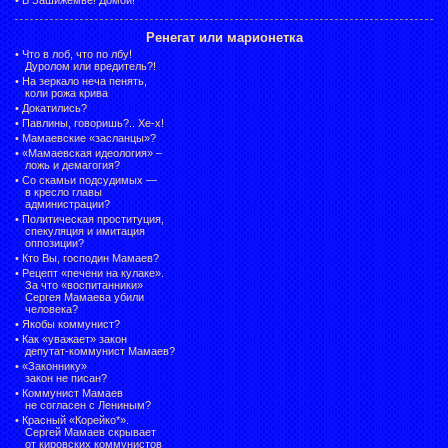
Ренегат или марионетка
•
Что в лоб, что по лбу!
Дуролом или вредитель?!
•
На зеркало неча пенять,
коли рожа крива
•
Докатились?
•
Павлины, говоришь?.. Хе-х!
•
Мамаевские «засланцы»?
•
«Мамаевская идеология» –
ложь и демагогия?
•
Со скамьи подсудимых —
в кресло главы
администрации?
•
Политическая проституция,
спекуляция и имитация
оппозиции?
•
Кто Вы, господин Мамаев?
•
Рецепт «печени на кулаке».
За что «воспитанники»
Сергея Мамаева убили
человека?
•
Якобы коммунист?
•
Как «уважает» закон
депутат-коммунист Мамаев?
•
«Законнику»
закон не писан?
•
Коммунист Мамаев
не согласен с Лениным?
•
Красный «Корейко*».
Сергей Мамаев скрывает
от кировских коммунистов