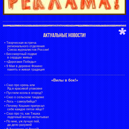
АКТУАЛЬНЫЕ НОВОСТИ!
•
Творческая встреча
регионального отделения
Союза журналистов России!
•
Бессмертный подвиг
в сердцах живых
•
«Дорогами Победы»
•
9 Мая в деревне Фокино:
память и живая традиция
«Вилы в бок!»
•
Сказ про хрень или
Яд в красивой упаковке
•
Пустили козла в огород?
•
Сказ о сельском тандеме
•
Лось – самоубийца?
•
Почему Кошкин приписал
себе каждое пятое яйцо?
•
Сказ про то, как Тишка
лодочный мотор испытывал
•
По мне, уж лучше пей,
да дело разумей
•
В Зашижемье! Домой!