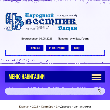
Воскресенье, 09.08.2026
Приветствую Вас
,
Гость
ГЛАВНАЯ
РЕГИСТРАЦИЯ
ВХОД
МЕНЮ НАВИГАЦИИ
Главная
»
2018
»
Сентябрь
»
1
» Дивеево – святая земля