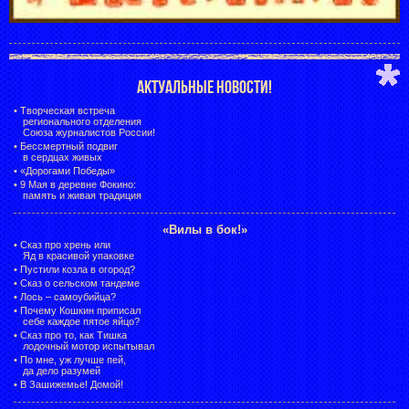
АКТУАЛЬНЫЕ НОВОСТИ!
•
Творческая встреча
регионального отделения
Союза журналистов России!
•
Бессмертный подвиг
в сердцах живых
•
«Дорогами Победы»
•
9 Мая в деревне Фокино:
память и живая традиция
«Вилы в бок!»
•
Сказ про хрень или
Яд в красивой упаковке
•
Пустили козла в огород?
•
Сказ о сельском тандеме
•
Лось – самоубийца?
•
Почему Кошкин приписал
себе каждое пятое яйцо?
•
Сказ про то, как Тишка
лодочный мотор испытывал
•
По мне, уж лучше пей,
да дело разумей
•
В Зашижемье! Домой!