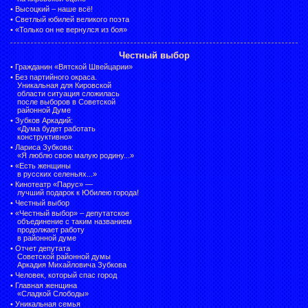
•
Высоцкий – наше всё!
•
Светлый юбилей великого поэта
•
«Только он не вернулся из боя»
Честный выбор
•
Гражданин «Вятской Швейцарии»
•
Без партийного окраса.
Уникальная для Кировской
области ситуация сложилась
после выборов в Советской
районной Думе
•
Зубков Аркадий:
«Дума будет работать
конструктивно»
•
Лариса Зубкова:
«Я люблю свою малую родину...»
•
«Есть женщины
в русских селеньях...»
•
Кинотеатр «Парус» —
лучший подарок к Юбилею города!
•
Честный выбор
• «Честный выбор» –
депутатское
объединение с таким названием
продолжает работу
в районной думе
•
Отчет депутата
Советской районной думы
Аркадия Михайловича Зубкова
•
Человек, который спас город
•
Главная женщина
«Сладкой Слободы»
•
Уникальная семья