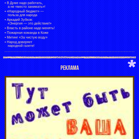
•
В Думе надо работать,
а не «место занимать»!
•
«Народный бюджет» —
польза для народа
•
Аркадий Зубков:
«Энергия — это действие!»
•
Власть в районе надо менять!
•
Пожарная команда в Коже
•
Митинг «За чистую воду»
•
Народ доверяет
народной газете!
РЕКЛАМА