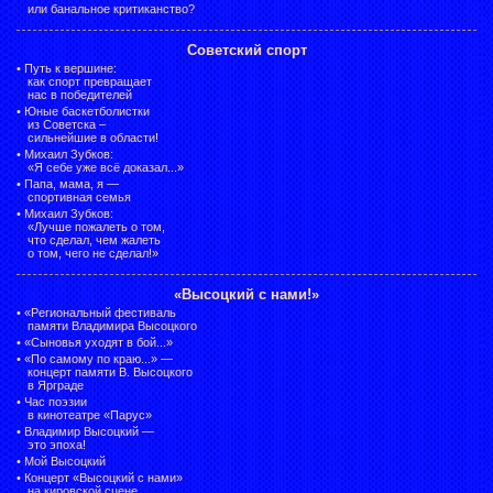
или банальное критиканство?
Советский спорт
•
Путь к вершине:
как спорт превращает
нас в победителей
•
Юные баскетболистки
из Советска –
сильнейшие в области!
•
Михаил Зубков:
«Я себе уже всё доказал...»
•
Папа, мама, я —
спортивная семья
•
Михаил Зубков:
«Лучше пожалеть о том,
что сделал, чем жалеть
о том, чего не сделал!»
«Высоцкий с нами!»
•
«Региональный фестиваль
памяти Владимира Высоцкого
•
«Сыновья уходят в бой...»
•
«По самому по краю...» —
концерт памяти В. Высоцкого
в Ярграде
•
Час поэзии
в кинотеатре «Парус»
•
Владимир Высоцкий —
это эпоха!
•
Мой Высоцкий
•
Концерт «Высоцкий с нами»
на кировской сцене