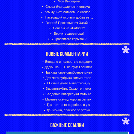
Мой Высоцкий
Слова благодарности сотруд...
Коммунист Мамаев не соглас...
Настоящий охотник добывает...
Георгий Прокопьевич Загайн...
Совсем не «Patriot»?
Верните директора!
У «разбитого корыта»?
НОВЫЕ КОММЕНТАРИИ
Всецело и полностью поддерж
Дядюшка ЗЮ -не будет занима
Навязав свое ошибочное мнен
Для чего рубрика комментари
1.Если в доме 4 квартиры,ну
Здравствуйте. Скажите, пожа
Сведения интересуют хоть ка
Мамаев осёлк,скоро за Белых
Где-то что-то подобное я уж
Да, Ирина, спасибо за уточн
ВАЖНЫЕ ССЫЛКИ