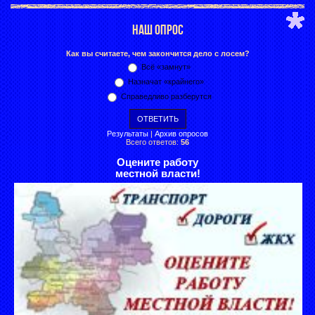
НАШ ОПРОС
Как вы считаете, чем закончится дело с лосем?
Всё «замнут»
Назначат «крайнего»
Справедливо разберутся
Результаты
|
Архив опросов
Всего ответов:
56
Оцените работу
местной власти!