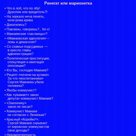
Ренегат или марионетка
•
Что в лоб, что по лбу!
Дуролом или вредитель?!
•
На зеркало неча пенять,
коли рожа крива
•
Докатились?
•
Павлины, говоришь?.. Хе-х!
•
Мамаевские «засланцы»?
•
«Мамаевская идеология» –
ложь и демагогия?
•
Со скамьи подсудимых —
в кресло главы
администрации?
•
Политическая проституция,
спекуляция и имитация
оппозиции?
•
Кто Вы, господин Мамаев?
•
Рецепт «печени на кулаке».
За что «воспитанники»
Сергея Мамаева убили
человека?
•
Якобы коммунист?
•
Как «уважает» закон
депутат-коммунист Мамаев?
•
«Законнику»
закон не писан?
•
Коммунист Мамаев
не согласен с Лениным?
•
Красный «Корейко*».
Сергей Мамаев скрывает
от кировских коммунистов
свои доходы?
•
Некомпетентность