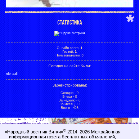
СТАТИСТИКА
Онлайн всего:
1
Гостей:
1
Пользователей:
0
Сегодня на сайте были:
elenaall
Зарегистрированы
:
Сегодня - 0
Вчера - 0
За неделю - 0
За месяц - 0
Всего - 428
©
«Народный вестник Вятки»
2014–2026
Межрайонная
информационная газета бесплатных объявлений,